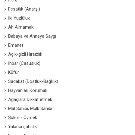
İftira
Fesatlık (Anarşi)
İki Yüzlülük
Ah Almamak
Babaya ve Anneye Saygı
Emanet
Açık-gizli Hırsızlık
İhbar (Casusluk)
Küfür
Sadakat (Dostluk-Bağlılık)
Hayvanları Korumak
Ağaçlara Dikkat etmek
Mal Sahibi, Mülk Sahibi
Şükür - Övmek
Yalancı şahitlik