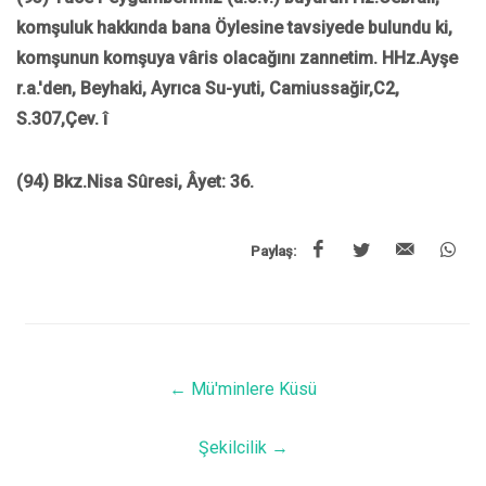
komşuluk hakkında bana Öylesine tavsiyede bulundu ki,
komşunun komşuya vâris olacağını zannetim. HHz.Ayşe
r.a.'den, Beyhaki, Ayrıca Su-yuti, Camiussağir,C2,
S.307,Çev. î
(94) Bkz.Nisa Sûresi, Âyet: 36.
Paylaş:
←
Mü'minlere Küsü
Şekilcilik
→