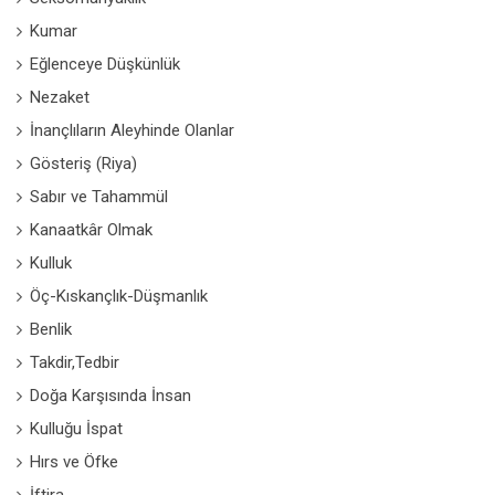
Kumar
Eğlenceye Düşkünlük
Nezaket
İnançlıların Aleyhinde Olanlar
Gösteriş (Riya)
Sabır ve Tahammül
Kanaatkâr Olmak
Kulluk
Öç-Kıskançlık-Düşmanlık
Benlik
Takdir,Tedbir
Doğa Karşısında İnsan
Kulluğu İspat
Hırs ve Öfke