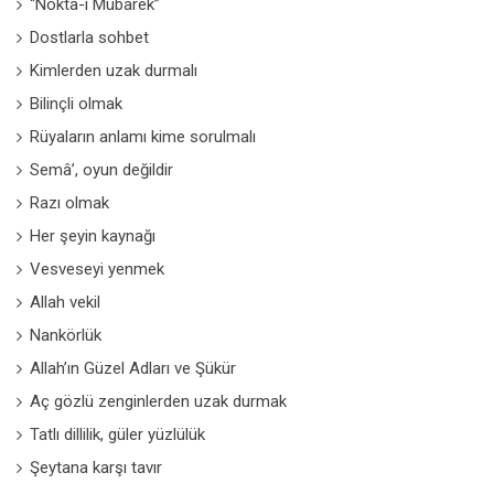
“Nokta-i Mübarek”
Dostlarla sohbet
Kimlerden uzak durmalı
Bilinçli olmak
Rüyaların anlamı kime sorulmalı
Semâ’, oyun değildir
Razı olmak
Her şeyin kaynağı
Vesveseyi yenmek
Allah vekil
Nankörlük
Allah’ın Güzel Adları ve Şükür
Aç gözlü zenginlerden uzak durmak
Tatlı dillilik, güler yüzlülük
Şeytana karşı tavır