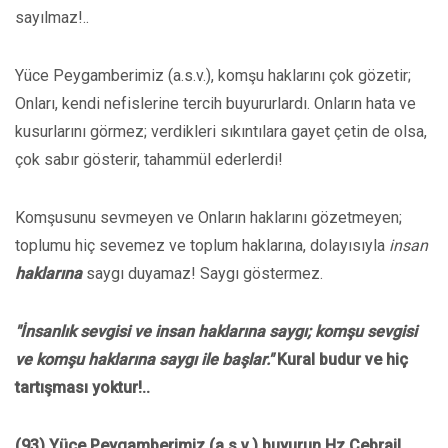
sayılmaz!..
Yüce Peygamberimiz (a.s.v.), komşu haklarını çok gözetir;
Onları, kendi nefislerine tercih buyururlardı. Onların hata ve
kusurlarını görmez; verdikleri sıkıntılara gayet çetin de olsa,
çok sabır gösterir, tahammül ederlerdi!
Komşusunu sevmeyen ve Onların haklarını gözetmeyen;
toplumu hiç sevemez ve toplum haklarına, dolayısıyla
insan
haklarına
saygı duyamaz! Saygı göstermez.
"İnsanlık sevgisi ve insan haklarına saygı; komşu sevgisi
ve komşu haklarına saygı ile başlar."
Kural budur ve hiç
tartışması yoktur!..
(93) Yüce Peygamberimiz (a.s.v.) buyurun Hz.CebraiI,