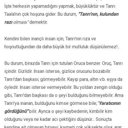
İşte herkesin yapamadığını yapmak, büyüklüktür ve Tanrı
Taala'nın çok hoşuna gider. Bu durum,
"Tanrı'nın, kulundan
razı
olması"
demektir.
Kendini bilen inançlı insan için, Tanrı'nın rıza ve
hoşnutluğundan da daha büyük bir mutluluk düşünülemez!..
Bu durum, birazda Tanrı için tutulan Oruca benzer. Oruç, Tanrı
içindir. Gizlidir. İnsan isterse, gizlice orucunu bozabilir.
Tanrı'dan başkası; görmeyebilir. Kayıp para, altın v.b. eşya da
öyledir. İnsan isterse vermeyebilir. Bu yoldan zengin olduğu
gibi, Tanrı'dan başkası da o şeyi bulduğunu bilmeyebilir. Ama
Tanrı'ya inanan, bulduğunu kimse görmese bile;
"
Yaratıcının
gördüğünü"
bilir. Aynca o şeyi kaybedenin, kimbilir kim
olduğunu veya ne kadar acı çektiğini düşünür... Sonuçta
kendine ait olmayan birşeyi, kıymeti çok yüksekte olsa; arar,