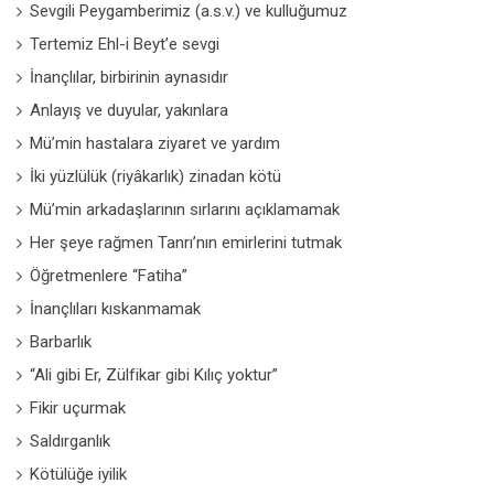
Sevgili Peygamberimiz (a.s.v.) ve kulluğumuz
Tertemiz Ehl-i Beyt’e sevgi
İnançlılar, birbirinin aynasıdır
Anlayış ve duyular, yakınlara
Mü’min hastalara ziyaret ve yardım
İki yüzlülük (riyâkarlık) zinadan kötü
Mü’min arkadaşlarının sırlarını açıklamamak
Her şeye rağmen Tanrı’nın emirlerini tutmak
Öğretmenlere “Fatiha”
İnançlıları kıskanmamak
Barbarlık
“Ali gibi Er, Zülfikar gibi Kılıç yoktur”
Fikir uçurmak
Saldırganlık
Kötülüğe iyilik