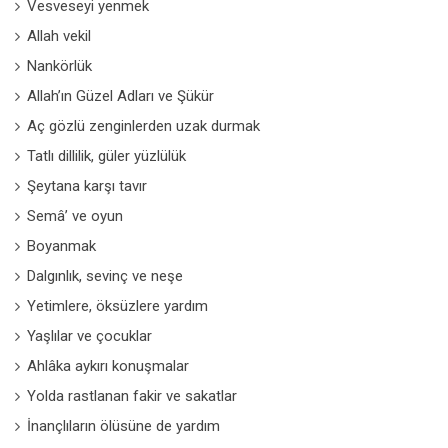
Vesveseyi yenmek
Allah vekil
Nankörlük
Allah’ın Güzel Adları ve Şükür
Aç gözlü zenginlerden uzak durmak
Tatlı dillilik, güler yüzlülük
Şeytana karşı tavır
Semâ’ ve oyun
Boyanmak
Dalgınlık, sevinç ve neşe
Yetimlere, öksüzlere yardım
Yaşlılar ve çocuklar
Ahlâka aykırı konuşmalar
Yolda rastlanan fakir ve sakatlar
İnançlıların ölüsüne de yardım