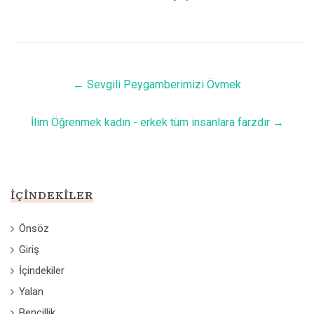
←
Sevgili Peygamberimizi Övmek
İlim Öğrenmek kadın - erkek tüm insanlara farzdır
→
İÇINDEKILER
Önsöz
Giriş
İçindekiler
Yalan
Bencillik