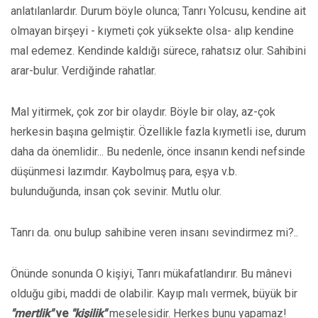
anlatılanlardır. Durum böyle olunca; Tanrı Yolcusu, kendine ait
olmayan birşeyi - kıymeti çok yüksekte olsa- alıp kendine
mal edemez. Kendinde kaldığı sürece, rahatsız olur. Sahibini
arar-bulur. Verdiğinde rahatlar.
Mal yitirmek, çok zor bir olaydır. Böyle bir olay, az-çok
herkesin başına gelmiştir. Özellikle fazla kıymetli ise, durum
daha da önemlidir... Bu nedenle, önce insanın kendi nefsinde
düşünmesi lazımdır. Kaybolmuş para, eşya v.b.
bulunduğunda, insan çok sevinir. Mutlu olur.
Tanrı da. onu bulup sahibine veren insanı sevindirmez mi?..
Önünde sonunda O kişiyi, Tanrı mükafatlandırır. Bu mânevi
olduğu gibi, maddi de olabilir. Kayıp malı vermek, büyük bir
"mertlik"
ve
"kişilik"
meselesidir. Herkes bunu yapamaz!