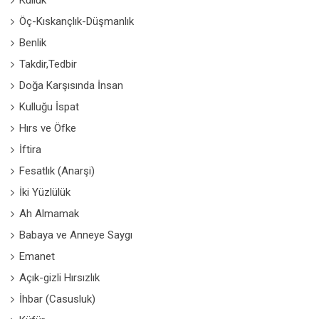
Kulluk
Öç-Kıskançlık-Düşmanlık
Benlik
Takdir,Tedbir
Doğa Karşısında İnsan
Kulluğu İspat
Hırs ve Öfke
İftira
Fesatlık (Anarşi)
İki Yüzlülük
Ah Almamak
Babaya ve Anneye Saygı
Emanet
Açık-gizli Hırsızlık
İhbar (Casusluk)