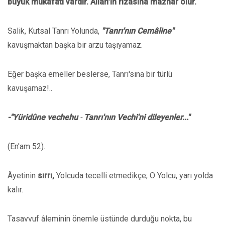
büyük mükâfatı vardır. Allah'ın rızasına mazhar olur.
Salik, Kutsal Tanrı Yolunda,
"Tanrı'nın Cemâline"
kavuşmaktan başka bir arzu taşıyamaz.
Eğer başka emeller beslerse, Tanrı'sına bir türlü
kavuşamaz!..
-"Yüridûne vechehu
-
Tanrı'nın Vechi'ni dileyenler..."
(En'am 52).
Âyetinin
sırrı,
Yolcuda tecelli etmedikçe; O Yolcu, yarı yolda
kalır.
Tasavvuf âleminin önemle üstünde durduğu nokta, bu