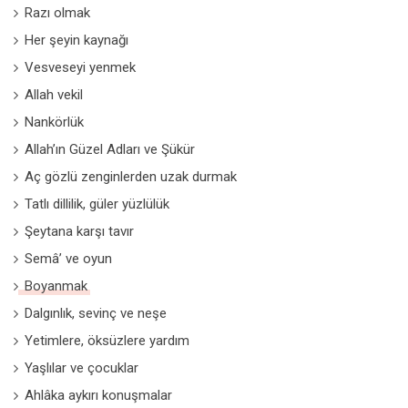
Razı olmak
Her şeyin kaynağı
Vesveseyi yenmek
Allah vekil
Nankörlük
Allah’ın Güzel Adları ve Şükür
Aç gözlü zenginlerden uzak durmak
Tatlı dillilik, güler yüzlülük
Şeytana karşı tavır
Semâ’ ve oyun
Boyanmak
Dalgınlık, sevinç ve neşe
Yetimlere, öksüzlere yardım
Yaşlılar ve çocuklar
Ahlâka aykırı konuşmalar