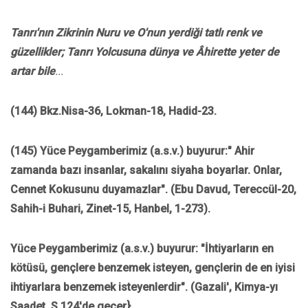
Tanrı'nın Zikrinin Nuru ve O'nun yerdiği tatlı renk ve
güzellikler; Tanrı Yolcusuna dünya ve Âhirette yeter de
artar bile
...
(144) Bkz.Nisa-36, Lokman-18, Hadid-23.
(145) Yüce Peygamberimiz (a.s.v.) buyurur:" Ahir
zamanda bazı insanlar, sakalını siyaha boyarlar. Onlar,
Cennet Kokusunu duyamazlar". (Ebu Davud, Tereccül-20,
Sahih-i Buhari, Zinet-15, Hanbel, 1-273).
Yüce Peygamberimiz (a.s.v.) buyurur: "İhtiyarların en
kötüsü, gençlere benzemek isteyen, gençlerin de en iyisi
ihtiyarlara benzemek isteyenlerdir". (Gazali', Kimya-yı
Saadet, S.124'de geçer}.