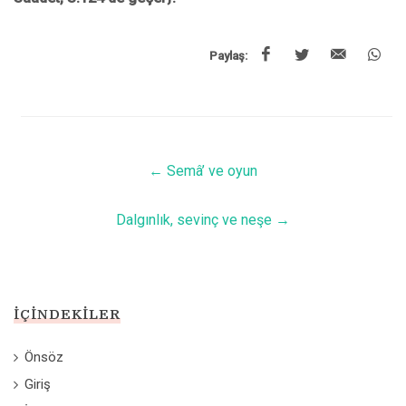
Paylaş:
←
Semâ’ ve oyun
Dalgınlık, sevinç ve neşe
→
İÇINDEKILER
Önsöz
Giriş