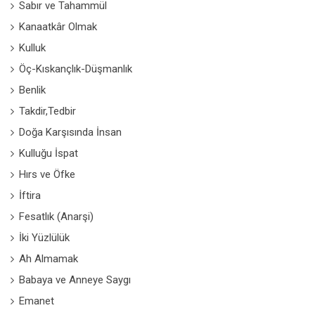
Sabır ve Tahammül
Kanaatkâr Olmak
Kulluk
Öç-Kıskançlık-Düşmanlık
Benlik
Takdir,Tedbir
Doğa Karşısında İnsan
Kulluğu İspat
Hırs ve Öfke
İftira
Fesatlık (Anarşi)
İki Yüzlülük
Ah Almamak
Babaya ve Anneye Saygı
Emanet