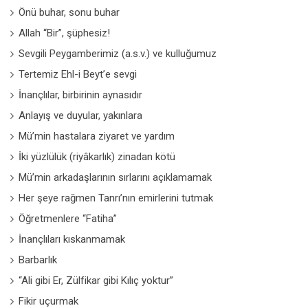
Önü buhar, sonu buhar
Allah “Bir”, şüphesiz!
Sevgili Peygamberimiz (a.s.v.) ve kulluğumuz
Tertemiz Ehl-i Beyt’e sevgi
İnançlılar, birbirinin aynasıdır
Anlayış ve duyular, yakınlara
Mü’min hastalara ziyaret ve yardım
İki yüzlülük (riyâkarlık) zinadan kötü
Mü’min arkadaşlarının sırlarını açıklamamak
Her şeye rağmen Tanrı’nın emirlerini tutmak
Öğretmenlere “Fatiha”
İnançlıları kıskanmamak
Barbarlık
“Ali gibi Er, Zülfikar gibi Kılıç yoktur”
Fikir uçurmak