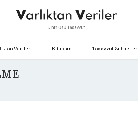
Dinin Özü Tasavvuf
lıktan Veriler
Kitaplar
Tasavvuf Sohbetler
LME