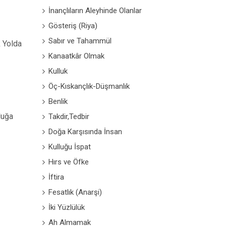
İnançlıların Aleyhinde Olanlar
Gösteriş (Riya)
Sabır ve Tahammül
k Yolda
Kanaatkâr Olmak
Kulluk
Öç-Kıskançlık-Düşmanlık
Benlik
luğa
Takdir,Tedbir
Doğa Karşısında İnsan
Kulluğu İspat
Hırs ve Öfke
İftira
Fesatlık (Anarşi)
İki Yüzlülük
Ah Almamak