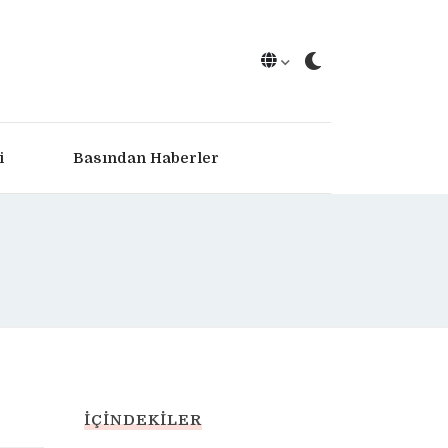
i
Basından Haberler
İÇINDEKILER