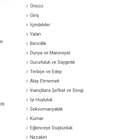
Önsöz
Giriş
İçindekiler
Yalan
ve
Bencillik
Dünya ve Maneviyat
Gururluluk ve Saygınlık
Terbiye ve Edep
Alay Etmemek
İnançlılara Şefkat ve Sevgi
İyi Huyluluk
erk
Seksomanyaklık
Kumar
Eğlenceye Düşkünlük
Nezaket