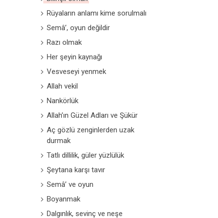
Rüyaların anlamı kime sorulmalı
Semâ’, oyun değildir
Razı olmak
Her şeyin kaynağı
Vesveseyi yenmek
Allah vekil
Nankörlük
Allah’ın Güzel Adları ve Şükür
Aç gözlü zenginlerden uzak
durmak
Tatlı dillilik, güler yüzlülük
Şeytana karşı tavır
Semâ’ ve oyun
Boyanmak
Dalgınlık, sevinç ve neşe