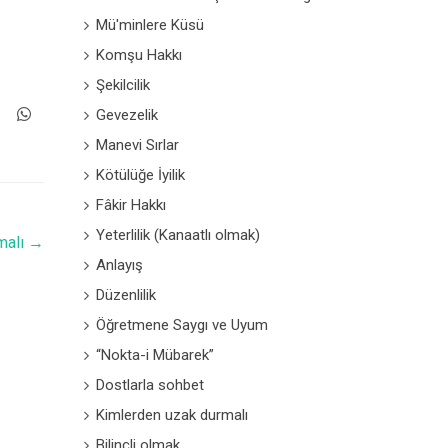
Mü'minlere Küsü
Komşu Hakkı
Şekilcilik
Gevezelik
Manevi Sırlar
Kötülüğe İyilik
Fâkir Hakkı
Yeterlilik (Kanaatlı olmak)
malı
→
Anlayış
Düzenlilik
Öğretmene Saygı ve Uyum
“Nokta-i Mübarek”
Dostlarla sohbet
Kimlerden uzak durmalı
Bilinçli olmak