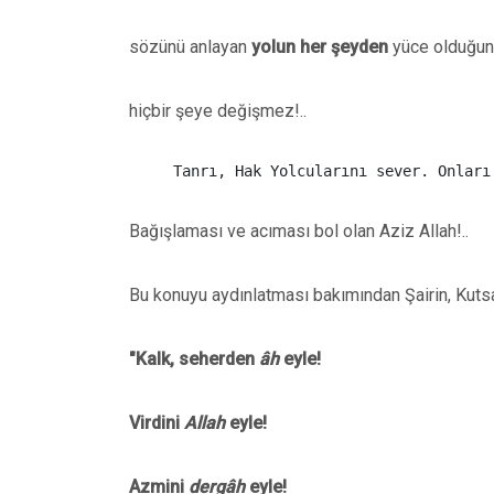
sözünü anlayan
yolun her şeyden
yüce olduğunu
hiçbir şeye değişmez!..
Bağışlaması ve acıması bol olan Aziz Allah!..
Bu konuyu aydınlatması bakımından Şairin, Kutsal 
"Kalk, seherden
âh
eyle!
Virdini
Allah
eyle!
Azmini
dergâh
eyle!