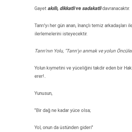
Gayet
akıllı, dikkatli
ve
sadakatli
davranacaktır.
Tanrı'yı her gün anan, înançlı temiz arkadaşları i
ilerlemelerini isteyecektir.
Tanrı'nın Yolu, "Tanrı'yı anmak ve yolun Öncüler
Yolun kıymetini ve yüceliğini takdir eden bir 
erer!..
Yunusun,
"Bir dağ ne kadar yüce olsa;
Yol, onun da üstünden gideri"