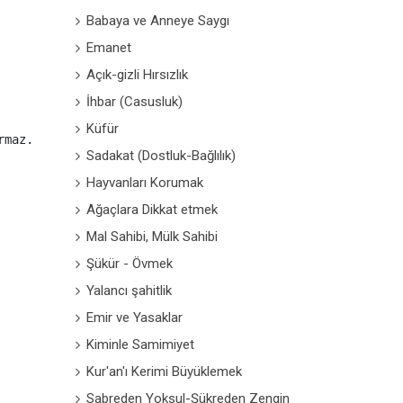
Babaya ve Anneye Saygı
Emanet
Açık-gizli Hırsızlık
İhbar (Casusluk)
Küfür
Sadakat (Dostluk-Bağlılık)
Hayvanları Korumak
Ağaçlara Dikkat etmek
Mal Sahibi, Mülk Sahibi
Şükür - Övmek
Yalancı şahitlik
Emir ve Yasaklar
Kiminle Samimiyet
Kur'an'ı Kerimi Büyüklemek
Sabreden Yoksul-Şükreden Zengin