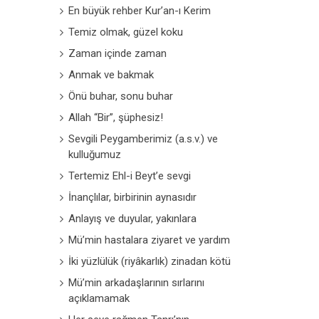
En büyük rehber Kur’an-ı Kerim
Temiz olmak, güzel koku
Zaman içinde zaman
Anmak ve bakmak
Önü buhar, sonu buhar
Allah “Bir”, şüphesiz!
Sevgili Peygamberimiz (a.s.v.) ve
kulluğumuz
Tertemiz Ehl-i Beyt’e sevgi
İnançlılar, birbirinin aynasıdır
Anlayış ve duyular, yakınlara
Mü’min hastalara ziyaret ve yardım
İki yüzlülük (riyâkarlık) zinadan kötü
Mü’min arkadaşlarının sırlarını
açıklamamak