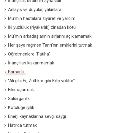
İnançlılar, birbirinin aynasıdır
Anlayış ve duyular, yakınlara
Mü’min hastalara ziyaret ve yardım
İki yüzlülük (riyâkarlık) zinadan kötü
Mü’min arkadaşlarının sırlarını açıklamamak
Her şeye rağmen Tanrı’nın emirlerini tutmak
Öğretmenlere “Fatiha”
İnançlıları kıskanmamak
Barbarlık
“Ali gibi Er, Zülfikar gibi Kılıç yoktur”
Fikir uçurmak
Saldırganlık
Kötülüğe iyilik
Enerji kaynaklarına sevgi saygı
Hatırda tutmak