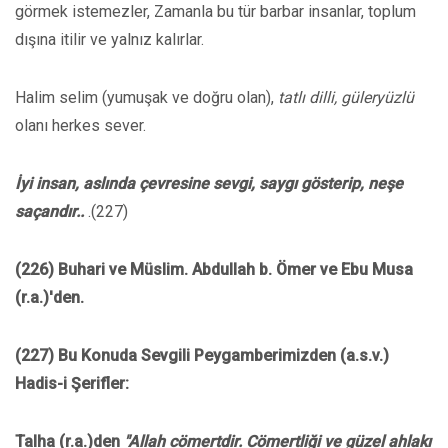
görmek istemezler, Zamanla bu tür barbar insanlar, toplum
dışına itilir ve yalnız kalırlar.
Halim selim (yumuşak ve doğru olan),
tatlı dilli, güleryüzlü
olanı herkes sever.
İyi insan, aslında çevresine sevgi, saygı gösterip, neşe
saçandır..
.(227)
(226) Buhari ve Müslim. Abdullah b. Ömer ve Ebu Musa
(r.a.)'den.
(227) Bu Konuda Sevgili Peygamberimizden (a.s.v.)
Hadis-i Şerifler:
Talha (r.a.)den
"Allah cömertdir. Cömertliği ve güzel ahlakı