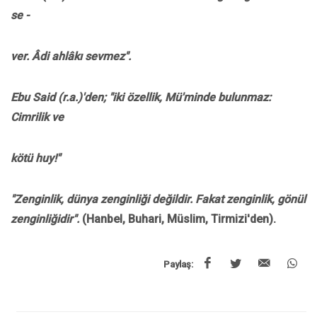
se -
ver. Âdi ahlâkı sevmez".
Ebu Said (r.a.)'den; "iki özellik, Mü'minde bulunmaz:
Cimrilik ve
kötü huy!"
"Zenginlik, dünya zenginliği değildir. Fakat zenginlik, gönül
zenginliğidir".
(Hanbel, Buhari, Müslim, Tirmizi'den).
Paylaş: