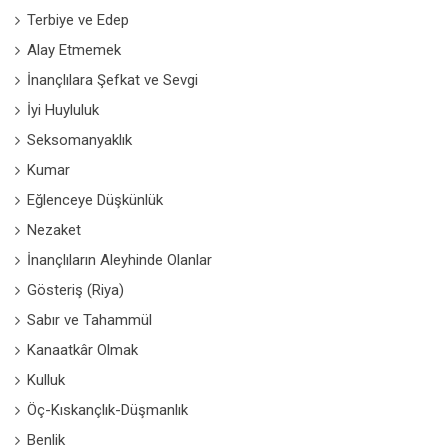
Terbiye ve Edep
Alay Etmemek
İnançlılara Şefkat ve Sevgi
İyi Huyluluk
Seksomanyaklık
Kumar
Eğlenceye Düşkünlük
Nezaket
İnançlıların Aleyhinde Olanlar
Gösteriş (Riya)
Sabır ve Tahammül
Kanaatkâr Olmak
Kulluk
Öç-Kıskançlık-Düşmanlık
Benlik