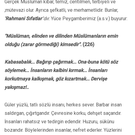
Gerçek Müslüman kibar, temiz, centilmen, terbiyeli ve
;mütevazi olur. Ayrıca şefkatli, ve merhametlidir. Bunlar,
'Rahmani Sıfatlar
"dır.
Yüce Peygamberimiz (a.s.v.) buyurur:
"Müslüman, elinden ve dilinden Müslümanların emin
olduğu (zarar görmediği) kimsedir".
(226)
Kabasabalık... Bağırıp çağırmak... Ona-buna kötü söz
söylemek... İnsanların kalbini kırmak... İnsanları
korkutmaya kalkışmak, göz kızartmak... Dervişe
yakışmaz!..
Güler yüzlü, tatlı sözlü insanı, herkes sever. Barbar insan
saldırgan, çığırtgandır. Çevresine korku, dehşet saçandır.
İnsanları rahatsız ve tedirgin edendir. Huzuru, sükûnu
bozandır. Böylelerinden insanlar, nefret ederler. Yüzlerini