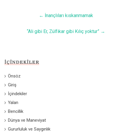
←
İnançlıları kıskanmamak
“Ali gibi Er, Zülfikar gibi Kılıç yoktur”
→
İÇINDEKILER
Önsöz
Giriş
İçindekiler
Yalan
Bencillik
Dünya ve Maneviyat
Gururluluk ve Saygınlık