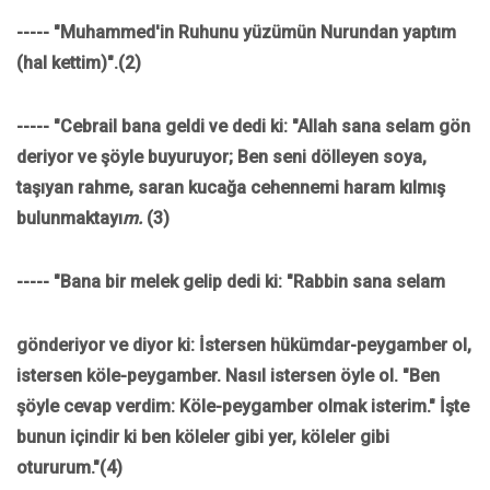
----- "Muhammed'in Ruhunu yüzümün Nurundan yaptım
(hal kettim)".(2)
----- "Cebrail bana geldi ve dedi ki: "Allah sana selam gön
deriyor ve şöyle buyuruyor; Ben seni dölleyen soya,
taşıyan rahme, saran kucağa cehennemi haram kılmış
bulunmaktayı
m.
(3)
----- "Bana bir melek gelip dedi ki: "Rabbin sana selam
gönderiyor ve diyor ki: İstersen hükümdar-peygamber ol,
istersen köle-peygamber. Nasıl istersen öyle ol. "Ben
şöyle cevap verdim: Köle-peygamber olmak isterim." İşte
bunun içindir ki ben köleler gibi yer, köleler gibi
otururum."(4)