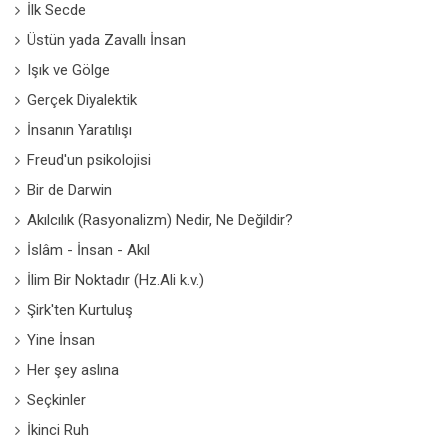
İlk Secde
Üstün yada Zavallı İnsan
Işık ve Gölge
Gerçek Diyalektik
İnsanın Yaratılışı
Freud'un psikolojisi
Bir de Darwin
Akılcılık (Rasyonalizm) Nedir, Ne Değildir?
İslâm - İnsan - Akıl
İlim Bir Noktadır (Hz.Ali k.v.)
Şirk'ten Kurtuluş
Yine İnsan
Her şey aslına
Seçkinler
İkinci Ruh