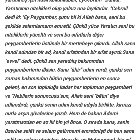
Yaratıcının nitelikleri olup yalnız ona layıktırlar. "Cebrail
dedi ki: "Ey Peygamber, şunu bil ki Allah bana, seni bu
şekilde selamlamamı emretti. Çünkü yüce Yaratıcı seni bu
niteliklerle yüceltti ve seni bu sıfatlarla diğer
peygamberlerin üstünde bir mertebeye çıkardı. Allah sana
kendi adından bir ad, kendi sıfatından bir sıfat ayırdı.Sana
"evvel" dedi, çünkü sen yaradılış bakımından
peygamberlerin ilkisin. Sana "âhir" adını verdi, çünkü sen
zaman bakımından bütün peygamberlerin en sonra
geleni, en son topluluğa kadar her toplumun peygamberi
ve "Nebilerin sonuncusu"sun, Allah seni "bâtın" diye
adlandırdı, çünkü senin adını kendi adıyla birlikte, kırmızı
nurla arşın gövdesine yazdı. Hem de baban Âdemi
yaratmazdan en az iki bin yıl önce. O sırada bana, senin
üzerine selât ve selam getirmemi emretmişti de ben sana
selât ve selam etmiştim. Hem de, ey Muhammed, bin yıl,