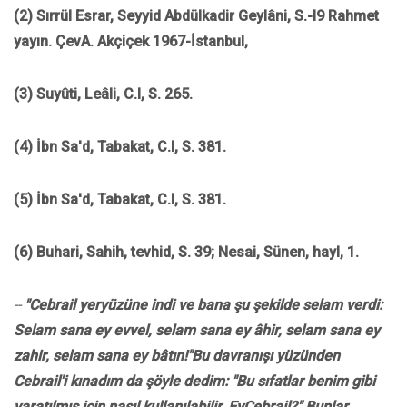
(2) Sırrül Esrar, Seyyid Abdülkadir Geylâni, S.-l9 Rahmet
yayın. ÇevA. Akçiçek 1967-İstanbul,
(3) Suyûti, Leâli, C.l, S. 265.
(4) İbn Sa'd, Tabakat, C.l, S. 381.
(5) İbn Sa'd, Tabakat, C.l, S. 381.
(6) Buhari, Sahih, tevhid, S. 39; Nesai, Sünen, hayl, 1.
--
"Cebrail yeryüzüne indi ve bana
şu şekilde selam verdi:
Selam sana ey evvel, selam sana ey âhir, selam sana ey
zahir, selam sana ey bâtın!"Bu davranışı yüzünden
Cebrail'i kınadım da şöyle dedim: "Bu sıfatlar benim gibi
yaratılmış için nasıl kullanılabilir, EyCebrail?" Bunlar,