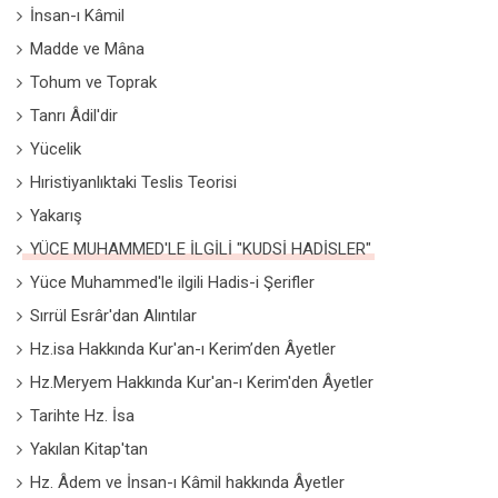
İnsan-ı Kâmil
Madde ve Mâna
Tohum ve Toprak
Tanrı Âdil'dir
Yücelik
Hıristiyanlıktaki Teslis Teorisi
Yakarış
YÜCE MUHAMMED'LE İLGİLİ "KUDSİ HADİSLER"
Yüce Muhammed'le ilgili Hadis-i Şerifler
Sırrül Esrâr'dan Alıntılar
Hz.isa Hakkında Kur'an-ı Kerim’den Âyetler
Hz.Meryem Hakkında Kur'an-ı Kerim'den Âyetler
Tarihte Hz. İsa
Yakılan Kitap'tan
Hz. Âdem ve İnsan-ı Kâmil hakkında Âyetler