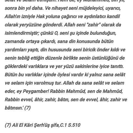
sonra bin yıl daha. Ve nihayet seni müjdeleyici, uyarıcı,
Allah'ın izniyle Hak yoluna çağırıcı ve aydınlatıcı kandil
olarak yeryüzüne gönderdi. Allah seni "zahir" olarak da
isimlendirmiştir; çünkü O, seni şu içinde bulunduğun,
zamanda ortaya çıkardı, sana din konusunda bütün
yardımları yaptı, din hususunda seni biricik önder kıldı ve
senin tebliğ ettiğin düzenle birlikte senin üstünlüğünü de
göklerdeki varlıklara ve yer yüzü sakinlerine iyice tanıttı.
Bütün bu varlıklar içinde öylesi vardır ki yalnız sana selât
ve selam için varolmuş tur. Allah da sana selât ve selam
eder, ey Peygamber! Rabbin Mahmûd, sen de Mahmûd,
Rabbin evvel, âhir, zahir, bâtın, sen de evvel, âhir, zahir ve
bâtınsın.' (7)
(7) Ali El Kâri Şerh'üş şifa,C.1 S.510