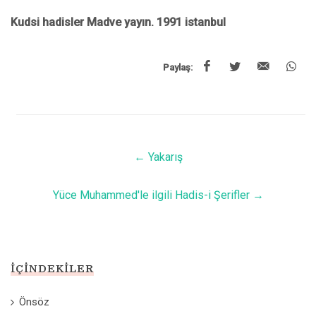
Kudsi hadisler Madve yayın. 1991 istanbul
Paylaş:
←
Yakarış
Yüce Muhammed'le ilgili Hadis-i Şerifler
→
İÇINDEKILER
Önsöz