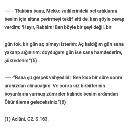
----- "Rabbim bana, Mekke vadilerindeki sel artıklarını
benim için altına çevirmeyi teklif etti de, ben şöyle cevap
verdim: "Hayır, Rabbim! Ben böyle bir şeyi değil, bir
gün tok, bir gün aç olmayı isterim: Aç kaldığım gün sana
yakarıp sığınırım; doyduğum gün ise sana hamdederim,
şükrederim."(5)
-----"Bana şu gerçek vahyedildi: Ben kısa bir süre sonra
aranızdan alınacağım. Ve sonra siz birbirlerinin
boyunlarını vurmuş zümreler halinde benim ardımdan
Öbür âleme geleceksiniz."(6)
(1) Aclûni, C2. S.163.