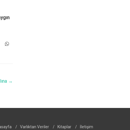
aygın
lına
→
asayfa
/
Varlıktan Veriler
/
Kitaplar
/
İletişim