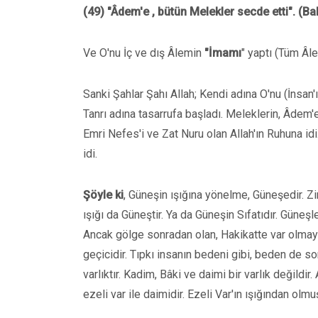
(49) "Âdem'e , bütün Melekler secde etti". (B
Ve O'nu İç ve dış Âlemin
"İmamı
" yaptı (Tüm Âle
Sanki Şahlar Şahı Allah; Kendi adına O'nu (İnsan'ı
Tanrı adına tasarrufa başladı. Meleklerin, Âde
Emri Nefes'i ve Zat Nuru olan Allah'ın Ruhuna idi.
idi.
Şöyle ki
, Güneşin ışığına yönelme, Güneşedir. Zir
ışığı da Güneştir. Ya da Güneşin Sıfatıdır. Güneş
Ancak gölge sonradan olan, Hakikatte var olmayan
geçicidir. Tıpkı insanın bedeni gibi, beden de s
varlıktır. Kadim, Bâki ve daimi bir varlık değild
ezeli var ile daimidir. Ezeli Var'ın ışığından olmuş