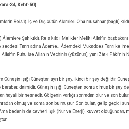
akara-34, Kehf-50)
mlerin Reis'i). İç ve Dış bütün Âlemleri O'na musahhar (bağlı) kıldı
) Âlemlere Şah kıldı. Reis kıldı. Melikler Meliki Allah'ın başbakanı
m'e secdesi Tanrı adına Âdem'e... Âdemdeki Mukaddes Tanrı kelime
 Allah'ın Ruhu ise Allah'ın Vechinin (yüzünün), yani Zât-ı Pâki'nin 
a Güneşin ışığı Güneşten ayrı bir şey, ikinci bir şey değildir. Güne
le beraber, daimidir. Güneşin ışığı Güneşten sonra olmuş bir şey değ
 hayali bir nesnedir. Gölgenin varlığı sonradan olur ve son bulur.
onradan olmuş ve sonra son bulmuştur. Son bulan, gelip geçici suni
ir. Ama bedenin de cevheri Işık (Nur ve Enerji), kuvvet olduğundan, 
tur.