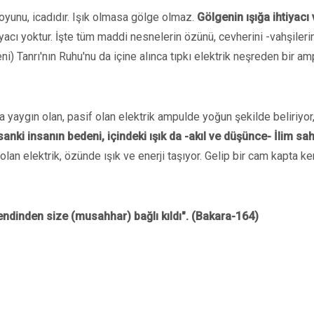
 oyunu, icadıdır. Işık olmasa gölge olmaz.
Gölgenin ışığa ihtiyacı 
iyacı yoktur. İşte tüm maddi nesnelerin özünü, cevherini -vahşileri
i) Tanrı'nın Ruhu'nu da içine alınca tıpkı elektrik neşreden bir am
aygın olan, pasif olan elektrik ampulde yoğun şekilde beliriyor
nki insanın bedeni, içindeki ışık da -akıl ve düşünce- İlim sah
lan elektrik, özünde ışık ve enerji taşıyor. Gelip bir cam kapta ke
endinden size (musahhar) bağlı kıldı". (Bakara-164)