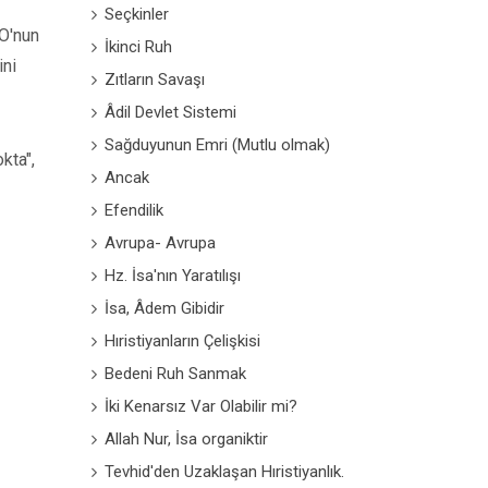
Seçkinler
 O'nun
İkinci Ruh
ini
Zıtların Savaşı
Âdil Devlet Sistemi
Sağduyunun Emri (Mutlu olmak)
okta",
Ancak
Efendilik
Avrupa- Avrupa
Hz. İsa'nın Yaratılışı
İsa, Âdem Gibidir
Hıristiyanların Çelişkisi
Bedeni Ruh Sanmak
İki Kenarsız Var Olabilir mi?
Allah Nur, İsa organiktir
Tevhid'den Uzaklaşan Hıristiyanlık.