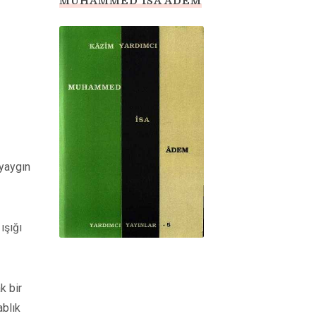
MUHAMMED İSA ADEM
 yaygın
ışığı
k bir
ablık