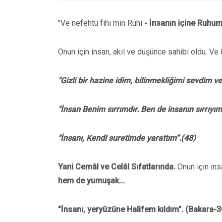
"Ve nefehtü fihi min Ruhi
-
İnsanın içine Ruhu
Onun için insan, akıl ve düşünce sahibi oldu. Ve R
"Gizli bir hazine idim, bilinmekliğimi sevdim ve
"İnsan Benim sırrımdır. Ben de insanın sırrıyım
"İnsanı, Kendi suretimde yarattım”.(48)
Yani Cemâl ve Celâl Sıfatlarında.
Onun için insa
hem de yumuşak...
"İnsanı, yeryüzüne Halifem kıldım". (Bakara-3