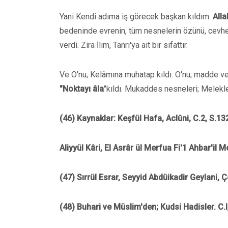
Yani Kendi adıma iş görecek başkan kıldım.
Alla
bedeninde evrenin, tüm nesnelerin özünü, cevheri
verdi. Zira İlim, Tanrı'ya ait bir sıfattır.
Ve O'nu, Kelâmına muhatap kıldı. O'nu; madde ve M
"Noktayı âla
"kıldı. Mukaddes nesneleri; Melekle
(46) Kaynaklar: Keşfül Hafa, AcIûni, C.2, S.13
Aliyyül Kâri, El Asrâr ül Merfua Fi'1 Ahbar'il
(47) Sırrül Esrar, Seyyid Abdüikadir GeyIani, 
(48) Buhari ve Müslim'den; Kudsi Hadisler. C.l