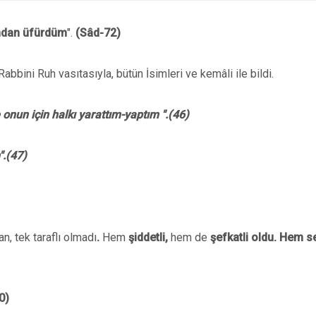
mdan üfürdüm
".
(Sâd-72)
abbini Ruh vasıtasıyla, bütün İsimleri ve kemâli ile bildi.
 onun için halkı yarattım-yaptım ".(46)
".(47)
n, tek taraflı olmadı
.
Hem
şiddetli,
hem de
şefkatli
oldu. Hem se
0)