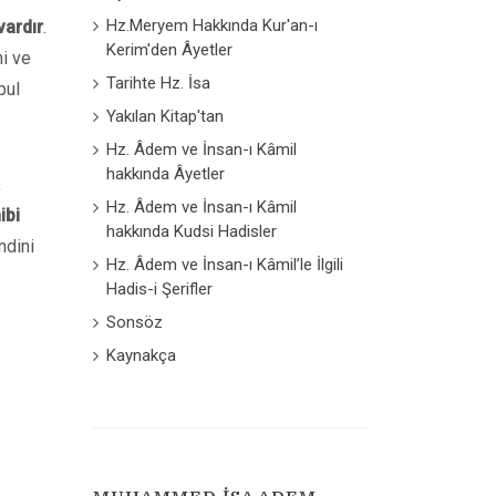
Hz.Meryem Hakkında Kur'an-ı
vardır
.
Kerim'den Âyetler
ni ve
Tarihte Hz. İsa
pul
Yakılan Kitap'tan
Hz. Âdem ve İnsan-ı Kâmil
hakkında Âyetler
,
Hz. Âdem ve İnsan-ı Kâmil
ibi
hakkında Kudsi Hadisler
ndini
Hz. Âdem ve İnsan-ı Kâmil’le İlgili
Hadis-i Şerifler
Sonsöz
Kaynakça