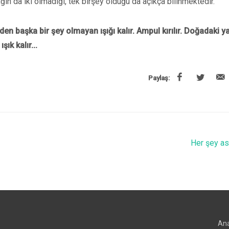
ğın da iki olmadığı, tek birşey olduğu da açıkça bilinmektedir.
en başka bir şey olmayan ışığı kalır. Ampul kırılır. Doğadaki y
ık kalır...
Paylaş:
Her şey as
An