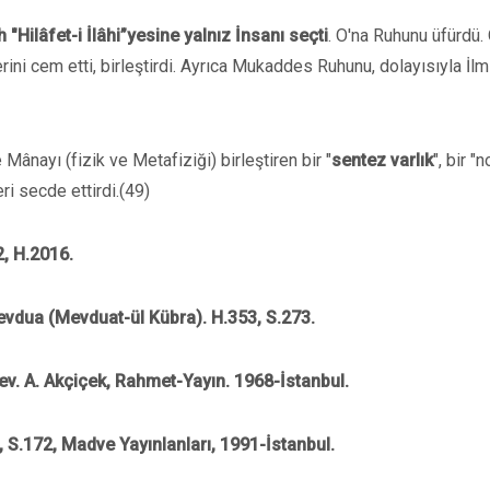
h
"Hilâfet-i İlâhi”yesine yalnız İnsanı seçti
. O'na Ruhunu üfürdü.
ni cem etti, birleştirdi. Ayrıca Mukaddes Ruhunu, dolayısıyla İlm
ânayı (fizik ve Metafiziği) birleştiren bir "
sentez varlık
", bir "n
ri secde ettirdi.(49)
2, H.2016.
 Mevdua (Mevduat-ül Kübra). H.353, S.273.
Çev. A. Akçiçek, Rahmet-Yayın. 1968-İstanbul.
, S.172, Madve Yayınlanları, 1991-İstanbul.