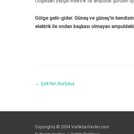
Doğadaki yaygın elektrik ile ampulde görülen ışı
Gölge gelir-gider. Güneş ve güneş'in kendisind
elektrik ile ondan başkası olmayan ampuldeki ış
←
Şirk'ten Kurtuluş
Copyrights © 2004 VarliktanVeriler.com