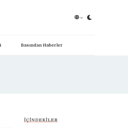
i
Basından Haberler
İÇINDEKILER