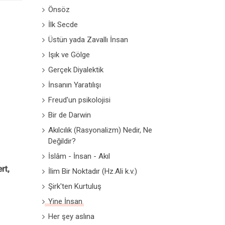
Önsöz
İlk Secde
Üstün yada Zavallı İnsan
Işık ve Gölge
Gerçek Diyalektik
İnsanın Yaratılışı
Freud'un psikolojisi
Bir de Darwin
Akılcılık (Rasyonalizm) Nedir, Ne
Değildir?
İslâm - İnsan - Akıl
rt,
İlim Bir Noktadır (Hz.Ali k.v.)
Şirk'ten Kurtuluş
Yine İnsan
Her şey aslına