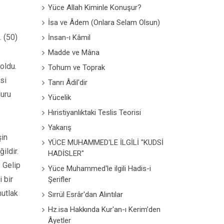
Yüce Allah Kiminle Konuşur?
İsa ve Âdem (Onlara Selam Olsun)
. (50)
İnsan-ı Kâmil
Madde ve Mâna
 oldu.
Tohum ve Toprak
si
Tanrı Âdil'dir
Nuru
Yücelik
Hıristiyanlıktaki Teslis Teorisi
Yakarış
şin
YÜCE MUHAMMED'LE İLGİLİ "KUDSİ
ildir.
HADİSLER"
 Gelip
Yüce Muhammed'le ilgili Hadis-i
 bir
Şerifler
mutlak
Sırrül Esrâr'dan Alıntılar
Hz.isa Hakkında Kur'an-ı Kerim’den
Âyetler