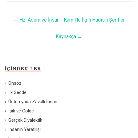
←
Hz. Âdem ve İnsan-ı Kâmil’le İlgili Hadis-i Şerifler
Kaynakça
→
İÇINDEKILER
Önsöz
İlk Secde
Üstün yada Zavallı İnsan
Işık ve Gölge
Gerçek Diyalektik
İnsanın Yaratılışı