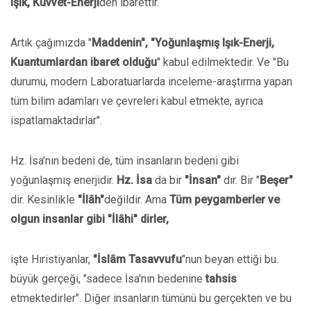
Işık, Kuvvet-Enerji
den ibarettir.
Artık çağımızda "
Maddenin", "Yoğunlaşmış Işık-Enerji,
Kuantumlardan ibaret olduğu
" kabul edilmektedir. Ve "Bu
durumu, modern Laboratuarlarda inceleme-araştırma yapan
tüm bilim adamları ve çevreleri kabul etmekte, ayrıca
ispatlamaktadırlar".
Hz. İsa'nın bedeni de, tüm insanların bedeni gibi
yoğunlaşmış enerjidir.
Hz. İsa
da bir
"İnsan"
dır. Bir "
Beşer"
dir. Kesinlikle
"İlâh"
değildir. Ama
Tüm peygamberler ve
olgun insanlar gibi "İlâhi" dirler,
işte Hıristiyanlar,
"İslâm Tasavvufu
"nun beyan ettiği bu.
büyük gerçeği, "sadece İsa'nın bedenine
tahsis
etmektedirler". Diğer insanların tümünü bu gerçekten ve bu