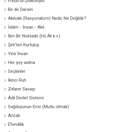
Freud'un psikolojisi
Bir de Darwin
Akılcılık (Rasyonalizm) Nedir, Ne Değildir?
İslâm - İnsan - Akıl
İlim Bir Noktadır (Hz.Ali k.v.)
Şirk'ten Kurtuluş
Yine İnsan
Her şey aslına
Seçkinler
İkinci Ruh
Zıtların Savaşı
Âdil Devlet Sistemi
Sağduyunun Emri (Mutlu olmak)
Ancak
Efendilik