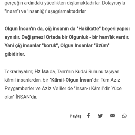
gerçeğin ardındaki yücelikten dışlamaktadırlar. Dolayısıyla
"insan”ı ve 'İnsanlığı' aşağılamaktadırlar.
Olgun İnsan'ın da, çiğ insanın da "Hakikatte" beşeri yapısı
aynıdır. Değişmez! Ortada bir Olgunluk - bir ham'lık vardır.
Yani çiğ insanlar "koruk", Olgun İnsanlar "üzüm"
gibidirler.
Tekrarlayalım;
Hz İsa
da, Tanrı'nın Kudsi Ruhunu taşıyan
kâmil insanlardan, bir
"Kâmil-Olgun
İnsan
"dır. Tüm Aziz
Peygamberler ve Aziz Veliler de "İnsan-ı Kâmil"dir. Yüce
olan" İNSAN"dır.
Paylaş: