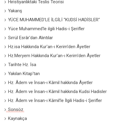
Hıristiyanlıktaki Teslis Teorisi
Yakarış
YÜCE MUHAMMED'LE İLGİLİ "KUDSİ HADİSLER"
Yüce Muhammed'le ilgili Hadis-i Şerifler
Sırrül Esrâr'dan Alıntılar
Hz.isa Hakkında Kur'an-ı Kerim’den Âyetler
Hz.Meryem Hakkında Kur'an-ı Kerim'den Âyetler
Tarihte Hz. İsa
Yakılan Kitap'tan
Hz. Âdem ve İnsan-ı Kâmil hakkında Âyetler
Hz. Âdem ve İnsan-ı Kâmil hakkında Kudsi Hadisler
Hz. Âdem ve İnsan-ı Kâmil’le İlgili Hadis-i Şerifler
Sonsöz
Kaynakça