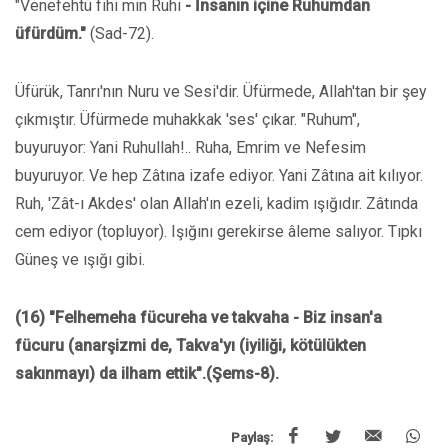
"Venefehtü fihi min Ruhi
- İnsanın içine Ruhumdan
üfürdüm."
(Sad-72).
Üfürük, Tanrı'nın Nuru ve Sesi'dir. Üfürmede, Allah'tan bir şey
çıkmıştır. Üfürmede muhakkak 'ses' çıkar. "Ruhum",
buyuruyor: Yani Ruhullah!.. Ruha, Emrim ve Nefesim
buyuruyor. Ve hep Zâtına izafe ediyor. Yani Zâtına ait kılıyor.
Ruh, 'Zât-ı Akdes' olan Allah'ın ezeli, kadim ışığıdır. Zâtında
cem ediyor (topluyor). Işığını gerekirse âleme salıyor. Tıpkı
Güneş ve ışığı gibi.
(16) "Felhemeha fücureha ve takvaha - Biz insan'a
fücuru (anarşizmi de, Takva'yı (iyiliği, kötülükten
sakınmayı) da ilham ettik".(Şems-8).
Paylaş: