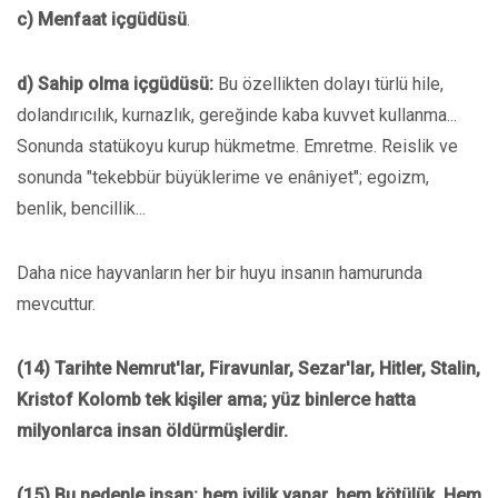
c) Menfaat içgüdüsü
.
d) Sahip olma içgüdüsü:
Bu özellikten dolayı türlü hile,
dolandırıcılık, kurnazlık, gereğinde kaba kuvvet kullanma...
Sonunda statükoyu kurup hükmetme. Emretme. Reislik ve
sonunda "tekebbür büyüklerime ve enâniyet"; egoizm,
benlik, bencillik...
Daha nice hayvanların her bir huyu insanın hamurunda
mevcuttur.
(14) Tarihte Nemrut'lar, Firavunlar, Sezar'lar, Hitler, Stalin,
Kristof Kolomb tek kişiler ama; yüz binlerce hatta
milyonlarca insan öldürmüşlerdir.
(15) Bu nedenle insan; hem iyilik yapar, hem kötülük. Hem