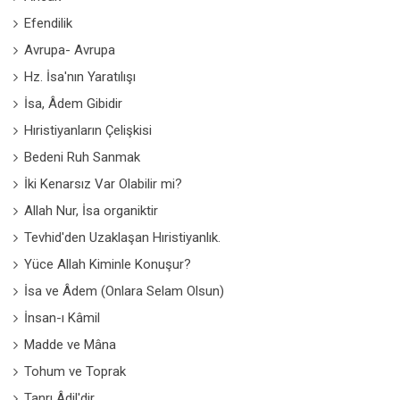
Efendilik
Avrupa- Avrupa
Hz. İsa'nın Yaratılışı
İsa, Âdem Gibidir
Hıristiyanların Çelişkisi
Bedeni Ruh Sanmak
İki Kenarsız Var Olabilir mi?
Allah Nur, İsa organiktir
Tevhid'den Uzaklaşan Hıristiyanlık.
Yüce Allah Kiminle Konuşur?
İsa ve Âdem (Onlara Selam Olsun)
İnsan-ı Kâmil
Madde ve Mâna
Tohum ve Toprak
Tanrı Âdil'dir