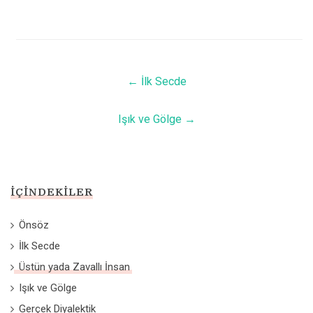
←
İlk Secde
Işık ve Gölge
→
İÇINDEKILER
Önsöz
İlk Secde
Üstün yada Zavallı İnsan
Işık ve Gölge
Gerçek Diyalektik