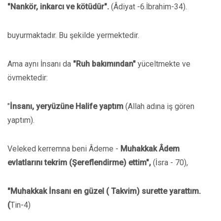
"Nankör, inkarcı ve kötüdür".
(Âdiyat -6.İbrahim-34).
buyurmaktadır. Bu şekilde yermektedir.
Ama aynı İnsanı da
"Ruh bakımından"
yüceltmekte ve
övmektedir:
"
İnsanı, yeryüzüne Halife yaptım
(Allah adına iş gören
yaptım).
Veleked kerremna beni Âdeme -
Muhakkak Âdem
evlatlarını tekrim (Şereflendirme) ettim",
(İsra - 70),
"Muhakkak İnsanı en güzel ( Takvim) surette yarattım.
(
Tin-4)