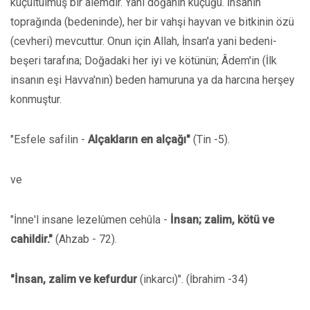
küçültülmüş bir âlemdir. Yani doğanın küçüğü. İnsanın
toprağında (bedeninde), her bir vahşi hayvan ve bitkinin özü
(cevheri) mevcuttur. Onun için Allah, İnsan'a yani bedeni-
beşeri tarafına; Doğadaki her iyi ve kötünün; Âdem'in (İlk
insanın eşi Havva'nın) beden hamuruna ya da harcına herşey
konmuştur.
"Esfele safilin -
Alçakların en alçağı"
(Tin -5).
ve
"İnne'l insane lezelûmen cehûla -
İnsan; zalim, kötü ve
cahildir."
(Ahzab - 72).
"İnsan, zalim ve kefurdur
(inkarcı)". (İbrahim -34)