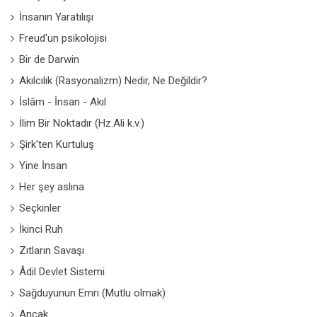
İnsanın Yaratılışı
Freud'un psikolojisi
Bir de Darwin
Akılcılık (Rasyonalizm) Nedir, Ne Değildir?
İslâm - İnsan - Akıl
İlim Bir Noktadır (Hz.Ali k.v.)
Şirk'ten Kurtuluş
Yine İnsan
Her şey aslına
Seçkinler
İkinci Ruh
Zıtların Savaşı
Âdil Devlet Sistemi
Sağduyunun Emri (Mutlu olmak)
Ancak