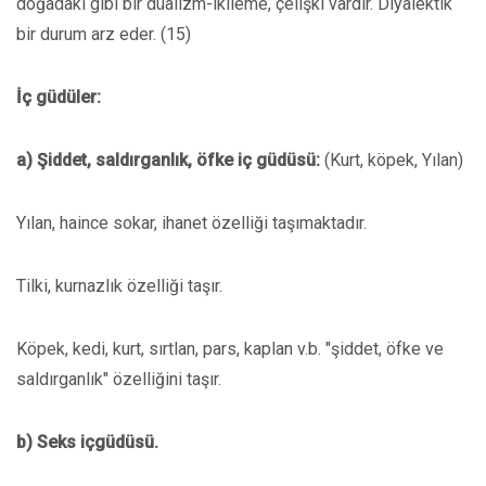
doğadaki gibi bir düalizm-ikileme, çelişki vardır. Diyalektik
bir durum arz eder. (15)
İç güdüler:
a) Şiddet, saldırganlık, öfke iç güdüsü:
(Kurt, köpek, Yılan)
Yılan, haince sokar, ihanet özelliği taşımaktadır.
Tilki, kurnazlık özelliği taşır.
Köpek, kedi, kurt, sırtlan, pars, kaplan v.b. "şiddet, öfke ve
saldırganlık" özelliğini taşır.
b) Seks içgüdüsü.