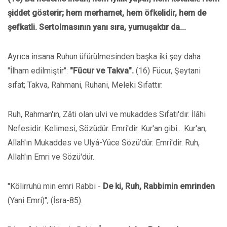
şiddet gösterir; hem merhamet, hem öfkelidir, hem de
şefkatli. Sertolmasının yanı sıra, yumuşaktır da...
Ayrıca insana Ruhun üfürülmesinden başka iki şey daha
"İlham edilmiştir":
"Fücur ve Takva".
(16) Fücur, Şeytani
sıfat; Takva, Rahmani, Ruhani, Meleki Sıfattır.
Ruh, Rahman'ın, Zâti olan ulvi ve mukaddes Sıfatı'dır. İlâhi
Nefesidir. Kelimesi, Sözüdür. Emri'dir. Kur'an gibi... Kur'an,
Allah'ın Mukaddes ve Ulyâ-Yüce Sözü'dür. Emri'dir. Ruh,
Allah'ın Emri ve Sözü'dür.
"Kölirruhü min emri Rabbi -
De ki, Ruh, Rabbimin emrinden
(Yani Emri)", (İsra-85).