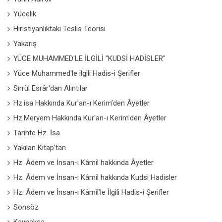
Yücelik
Hıristiyanlıktaki Teslis Teorisi
Yakarış
YÜCE MUHAMMED'LE İLGİLİ "KUDSİ HADİSLER"
Yüce Muhammed'le ilgili Hadis-i Şerifler
Sırrül Esrâr'dan Alıntılar
Hz.isa Hakkında Kur'an-ı Kerim’den Âyetler
Hz.Meryem Hakkında Kur'an-ı Kerim'den Âyetler
Tarihte Hz. İsa
Yakılan Kitap'tan
Hz. Âdem ve İnsan-ı Kâmil hakkında Âyetler
Hz. Âdem ve İnsan-ı Kâmil hakkında Kudsi Hadisler
Hz. Âdem ve İnsan-ı Kâmil’le İlgili Hadis-i Şerifler
Sonsöz