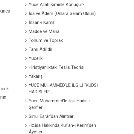
Yüce Allah Kiminle Konuşur?
kınca
İsa ve Âdem (Onlara Selam Olsun)
İnsan-ı Kâmil
Madde ve Mâna
Tohum ve Toprak
Tanrı Âdil'dir
Yücelik
Hıristiyanlıktaki Teslis Teorisi
Yakarış
YÜCE MUHAMMED'LE İLGİLİ "KUDSİ
çocuk
HADİSLER"
'nın
Yüce Muhammed'le ilgili Hadis-i
Şerifler
Sırrül Esrâr'dan Alıntılar
Hz.isa Hakkında Kur'an-ı Kerim’den
Âyetler