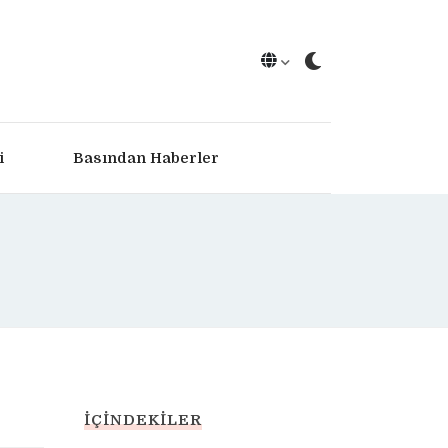
i
Basından Haberler
İÇINDEKILER