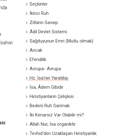
Seçkinler
omda
İkinci Ruh
Zıtların Savaşı
Âdil Devlet Sistemi
a
Sağduyunun Emri (Mutlu olmak)
İsa'nın
Ancak
Efendilik
Avrupa- Avrupa
Hz. İsa'nın Yaratılışı
İsa, Âdem Gibidir
Hıristiyanların Çelişkisi
Bedeni Ruh Sanmak
İki Kenarsız Var Olabilir mi?
ası
Allah Nur, İsa organiktir
Tevhid'den Uzaklaşan Hıristiyanlık.