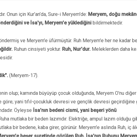
adır. Onun için Kur’an’da, Sure-i Meryem'de:
Meryem, doğu mekân
nderdiğini ve İsa'yı, Meryem'e yüklediğini
bildirmektedir.
 göndermiş ve Meryem'e üfürmüştür. Ruh Meryem'e her ne kadar b
ildir.
Ruhun cinsiyeti yoktur.
Ruh, Nur'dur.
Meleklerden daha ke
esidir.
ik".
(Meryem-17).
 cenin olup; karnında büyüyüp çocuk olduğunda, Meryem O'nu diğer
e göre; yani tıfıl-çocukluk devresi ve gençlik devresi geçirdiğine 
umdadır. Öyleyse
İsa'nın bedeni cismi, yani beşeri yönü
uha mutlaka bir beden lazımdır. Elektriğe, ampul lazım olduğu gib
utlaka bir bedene, kaba girer, görünür. Meryem'e aslında Ruh, iç 
eryem'e beşer suretinde görülen Ruh, İsa'nın Ruhunu Meryem