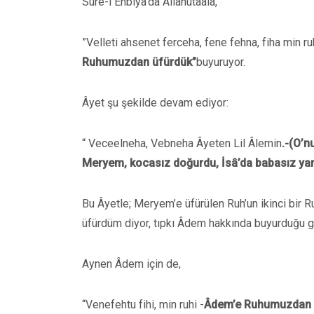
Sure-i Enbiya’da Allahutaala,
”Velleti ahsenet ferceha, fene fehna, fiha min ru
Ruhumuzdan üfürdük”
buyuruyor.
Âyet şu şekilde devam ediyor:
“ Veceelneha, Vebneha Âyeten Lil Âlemin
.-(O’n
Meryem, kocasız doğurdu, İsâ’da babasız yarat
Bu Âyetle; Meryem’e üfürülen Ruh’un ikinci bir R
üfürdüm diyor, tıpkı Âdem hakkında buyurduğu gi
Aynen Âdem için de,
“Venefehtu fihi, min ruhi -
Âdem’e Ruhumuzdan 