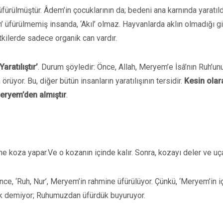
fürülmüştür. Âdem’in çocuklarının da; bedeni ana karnında yaratıl
Ruh’ üfürülmemiş insanda, ‘Akıl’ olmaz. Hayvanlarda aklın olmadığı gi
tkilerde sadece organik can vardır.
aratılıştır’
. Durum şöyledir: Önce, Allah, Meryem’e İsâ’nın Ruh’un
üyor. Bu, diğer bütün insanların yaratılışının tersidir.
Kesin olar
Meryem’den almıştır
.
ne koza yapar.Ve o kozanın içinde kalır. Sonra, kozayı deler ve uça
. Önce, ‘Ruh, Nur’, Meryem’in rahmine üfürülüyor. Çünkü, ‘Meryem’in i
dük demiyor; Ruhumuzdan üfürdük buyuruyor.