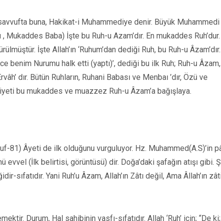
; Tasavvufta buna, Hakikat-i Muhammediye denir. Büyük Muhammedi (
ı , Mukaddes Baba) İşte bu Ruh-u Azam’dır. En mukaddes Ruh’dur. 
ürülmüştür. İşte Allah’ın ‘Ruhum’dan dediği Ruh, bu Ruh-u Âzam’dır.
 benim Nurumu halk etti (yaptı)’, dediği bu ilk Ruh; Ruh-u Âzam,
h’ dır. Bütün Ruhların, Ruhani Babası ve Menbaı ’dır, Özü ve
şeriyeti bu mukaddes ve muazzez Ruh-u Âzam’a bağışlaya.
uf-81) Âyeti de ilk olduğunu vurguluyor. Hz. Muhammed(A.S)’in p
ünü evvel (İlk belirtisi, görüntüsü) dir. Doğa’daki şafağın atışı gibi. 
dir-sıfatıdır. Yani Ruh’u Âzam, Allah’ın Zâtı değil, Ama Âllah’ın zât
ektir. Durum, Hal sahibinin vasfı-sıfatıdır. Allah ‘Ruh’ için; “De ki;