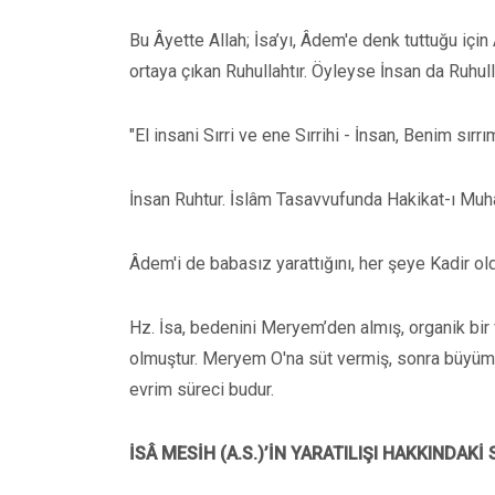
Bu Âyette Allah; İsa’yı, Âdem'e denk tuttuğu içi
ortaya çıkan Ruhullahtır. Öyleyse İnsan da Ruhulla
"El insani Sırri ve ene Sırrihi - İnsan, Benim sırr
İnsan Ruhtur. İslâm Tasavvufunda Hakikat-ı Mu
Âdem'i de babasız yarattığını, her şeye Kadir o
Hz. İsa, bedenini Meryem’den almış, organik bir 
olmuştur. Meryem O'na süt vermiş, sonra büyümüş, 
evrim süreci budur.
İSÂ MESİH (A.S.)’İN YARATILIŞI HAKKINDAKİ