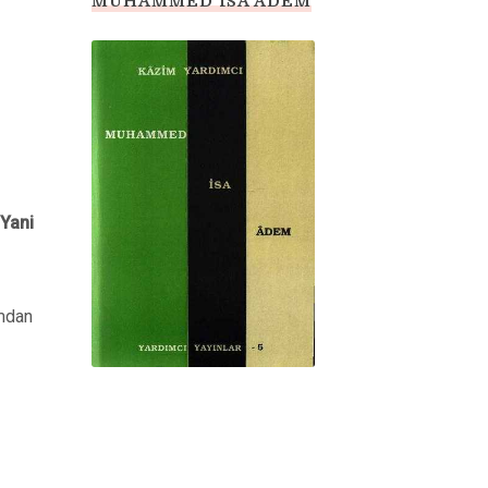
MUHAMMED İSA ADEM
 Yani
umdan