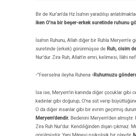
Bir de Kur’an’da Hz.İsa'nın yaradılışı anlatılmakt
iken O'na bir beşer-erkek suretinde ruhunu gö
İsa'nın Ruhunu, Allah diğer bir Ruhla Meryem'e
suretinde (erkek) görünmüşse de
Ruh, cisim değ
Nur'dur. Zira Ruh, Allah'ın emri, kelimesi, İlâhi nef
-"Feerselna ileyha Ruhena
-Ruhumuzu gönderd
İsa ise, Meryem'in kanında diğer çocuklar gibi
kadınlar gibi doğurup, O'na süt verip büyüttüğün
O da diğer insanlar gibi bir evrim geçirmiş dur
Meryem’dendir.
Bedenini Meryem'den almıştır. R
Zira Ruh Nur'dur. Kendiliğinden dışarı çıkmaz. M
görülmüştür. Yani Mânevi psikolojik bir olaydır.
M