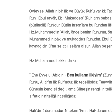
Öyleyse, Allah’ın bir İlk ve Büyük Ruh’u var ki
Ruh, ‘Ebul ervâh, Ebi Mukaddes’ (Ruhların babas
(bütüncül) Ruh’dur. Bütün İnsan’lara bu Ruhdan üf
Hz.Muhammed’in ‘Allah, önce benim Ruhumu, önce
Muhammed’in pâk ve mukaddes Ruhudur. Ebul Ervâ
kaynağıdır. O’na selat-ı selâm olsun. Allah be
Hz.Muhammed hakkında ki:
“ Ene Evvelul Âbidin -
Ben kulların ilkiyim”
(Zuhr
Ruh’u, Allah’ın ilk Ruh’udur. İlk tecellisidir. Taayy
Güneşin kendisi değil, ama Güneşin rengi- niteliği
sıfatıdır-niteliği-nasıllığıdır.
Hali’dir. ( durumudur. Nitekim ‘Emr’, Hal-durum dem