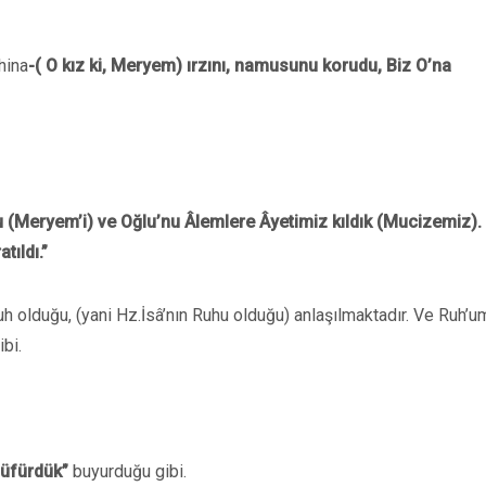
hina
-( O kız ki, Meryem) ırzını, namusunu korudu, Biz O’na
u (Meryem’i) ve Oğlu’nu Âlemlere Âyetimiz kıldık (Mucizemiz).
ıldı.”
uh olduğu, (yani Hz.İsâ’nın Ruhu olduğu) anlaşılmaktadır. Ve Ruh’
bi.
üfürdük”
buyurduğu gibi.