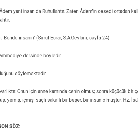
n Âdem yani İnsan da Ruhullahtır. Zaten Âdem'in cesedi ortadan kal
htır.
ım, Bende insanın" (Sırrül Esrar, S.A.Geylâni, sayfa 24)
hammediye dersinde böyledir.
lduğunu söylemektedir.
varlıktır. Onun için anne karnında cenin olmuş; sonra küçücük bir 
yemiş, içmiş, saçlı sakallı bir beşer, bir insan olmuştur. Hz. İsa
 SON SÖZ: