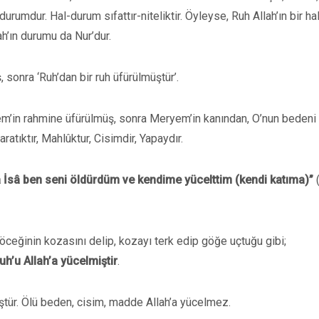
rumdur. Hal-durum sıfattır-niteliktir. Öyleyse, Ruh Allah’ın bir hali
lah’ın durumu da Nur’dur.
sonra ‘Ruh’dan bir ruh üfürülmüştür’.
em’in rahmine üfürülmüş, sonra Meryem’in kanından, O’nun bedeni
aratıktır, Mahlûktur, Cisimdir, Yapaydır.
 İsâ ben seni öldürdüm ve kendime yücelttim (kendi katıma)”
(
böceğinin kozasını delip, kozayı terk edip göğe uçtuğu gibi;
uh’u Allah’a yücelmiştir
.
ştür. Ölü beden, cisim, madde Allah’a yücelmez.