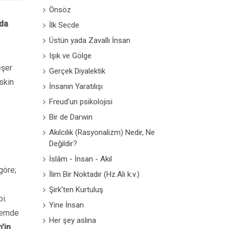
Önsöz
da
İlk Secde
Üstün yada Zavallı İnsan
Işık ve Gölge
eşer
Gerçek Diyalektik
skin
İnsanın Yaratılışı
Freud'un psikolojisi
Bir de Darwin
Akılcılık (Rasyonalizm) Nedir, Ne
Değildir?
İslâm - İnsan - Akıl
göre;
İlim Bir Noktadır (Hz.Ali k.v.)
Şirk'ten Kurtuluş
i.
Yine İnsan
âlemde
Her şey aslına
'in