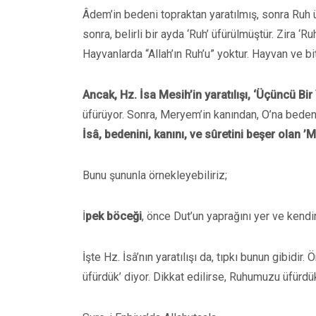
Âdem’in bedeni topraktan yaratılmış, sonra Ruh ü
sonra, belirli bir ayda ‘Ruh’ üfürülmüştür. Zira ‘
Hayvanlarda “Allah’ın Ruh’u” yoktur. Hayvan ve bi
Ancak, Hz. İsa Mesih’in yaratılışı, ‘Üçüncü Bir Y
üfürüyor. Sonra, Meryem’in kanından, O’na beden ör
İsâ, bedenini, kanını, ve sûretini beşer olan ’
Bunu şununla örnekleyebiliriz;
İ
pek böceği
, önce Dut’un yaprağını yer ve kendi
İşte Hz. İsâ’nın yaratılışı da, tıpkı bunun gibidir
üfürdük’ diyor. Dikkat edilirse, Ruhumuzu üfür