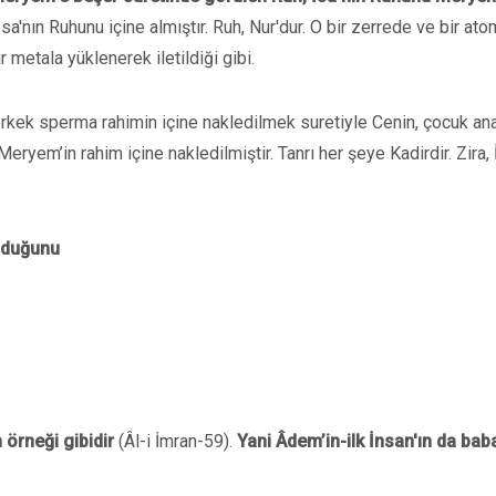
a'nın Ruhunu içine almıştır. Ruh, Nur'dur. O bir zerrede ve bir at
r metala yüklenerek iletildiği gibi.
rkek sperma rahimin içine nakledilmek suretiyle Cenin, çocuk an
Meryem’in rahim içine nakledilmiştir. Tanrı her şeye Kadirdir. Zira, 
olduğunu
m örneği
gibidir
(Âl-i İmran-59).
Yani Âdem’in-ilk İnsan'ın da bab