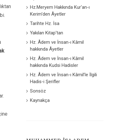
dıktan
Hz.Meryem Hakkında Kur'an-ı
Kerim'den Âyetler
bi.
Tarihte Hz. İsa
Yakılan Kitap'tan
u
Hz. Âdem ve İnsan-ı Kâmil
hakkında Âyetler
ak
Hz. Âdem ve İnsan-ı Kâmil
hakkında Kudsi Hadisler
Hz. Âdem ve İnsan-ı Kâmil’le İlgili
Hadis-i Şerifler
Sonsöz
r.
Kaynakça
çine