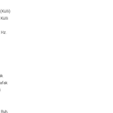
Külli)
Külli
 Hz.
âk
Şafak
i
 Ruh,