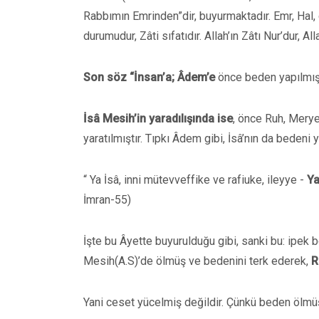
Rabbımın Emrinden”dir, buyurmaktadır. Emr, Hal, du
durumudur, Zâti sıfatıdır. Allah’ın Zâtı Nur’dur, Al
Son söz “İnsan’a; Âdem’e
önce beden yapılmış, 
İsâ Mesih’in yaradılışında ise
, önce Ruh, Mery
yaratılmıştır. Tıpkı Âdem gibi, İsâ’nın da bedeni y
“ Ya İsâ, inni mütevveffike ve rafiuke, ileyye -
Ya
İmran-55)
İşte bu Âyette buyurulduğu gibi, sanki bu: ipek 
Mesih(A.S)’de ölmüş ve bedenini terk ederek,
R
Yani ceset yücelmiş değildir. Çünkü beden ölmü