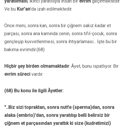
yaratılması
; ikinci yaratılışta insan bir
evrim
geçirmektedir.
Ve bu
Kur’an
’da izah edilmektedir.
Önce meni, sonra kan, sonra bir çiğnem sakız kadar et
parçası, sonra ana karnında cenin, sonra tıfıl-çocuk, sonra
gençleşip kuvvetlenmesi, sonra ihtiyarlaması... İşte bu bir
bakıma evrimdir.(68)
Hiçbir şey birden olmamaktadır
. Âyet, bunu ispatlıyor. Bir
evrim süreci
vardır.
(68) Bu konu ile ilgili Âyetler:
"..Biz sizi topraktan, sonra nutfe (sperma)dan, sonra
alaka (embrio)'dan, sonra yaratılışı belli belirsiz bir
çiğnem et parçasından yarattık ki size (kudretimizi)