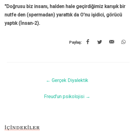
"Doğrusu biz insanı, halden hale geçirdiğimiz karışık bir
nutfe den (spermadan) yarattık da O'nu işidici, görücü
yaptık (İnsan-2).
Paylaş:
←
Gerçek Diyalektik
Freud'un psikolojisi
→
İÇINDEKILER