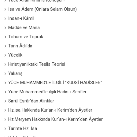
Yüce Allah Kiminle Konuşur?
İsa ve Âdem (Onlara Selam Olsun)
İnsan-ı Kâmil
Madde ve Mâna
Tohum ve Toprak
Tanrı Âdil'dir
Yücelik
Hıristiyanlıktaki Teslis Teorisi
Yakarış
YÜCE MUHAMMED'LE İLGİLİ "KUDSİ HADİSLER"
Yüce Muhammed'le ilgili Hadis-i Şerifler
Sırrül Esrâr'dan Alıntılar
Hz.isa Hakkında Kur'an-ı Kerim’den Âyetler
Hz.Meryem Hakkında Kur'an-ı Kerim'den Âyetler
Tarihte Hz. İsa