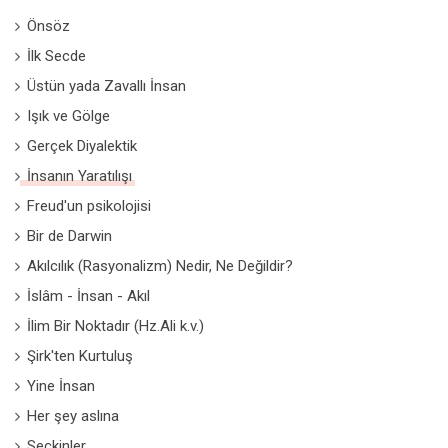
Önsöz
İlk Secde
Üstün yada Zavallı İnsan
Işık ve Gölge
Gerçek Diyalektik
İnsanın Yaratılışı
Freud'un psikolojisi
Bir de Darwin
Akılcılık (Rasyonalizm) Nedir, Ne Değildir?
İslâm - İnsan - Akıl
İlim Bir Noktadır (Hz.Ali k.v.)
Şirk'ten Kurtuluş
Yine İnsan
Her şey aslına
Seçkinler