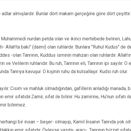
dlar almışlardır. Bunlar dört makam gerçeğine göre dört çeşittir.
yük Muhammedi nurdan petda olan ve ikinci mertebede beliren, Lah
- Allah’ta baki" (daimi) olan ruhlardır. Bunlara "Ruhul Kudüs" de de
es -olan Tanrının, Kuddus isminin mahzarı olan ruhlardır. Allah’ı
ve Velilerin ruhlarıdır. Bu ruh, Tanrının eli, Tanrının ipi sayılır. O e
nda Tanrıya kavuşur. O kişinin ruhu da kutsallaşır. Kudsi ruh olur.
ayılır. Cisim ve mahluk olmadığından, gafillerin anladığı manada, b
n emir sıfatıdır.Zamir, sıfat ile bilinir. Hu zamirine, Hu’nun sıfatı il
zamir bilinmez.
, herhangi bir insan – beşer- olmayıp, Kamil İnsanın Tanrıda yok o
akkın emir sıfatıdır. Öyleyse vasıta- aracı-, Tanrının bizzat sıfatıd