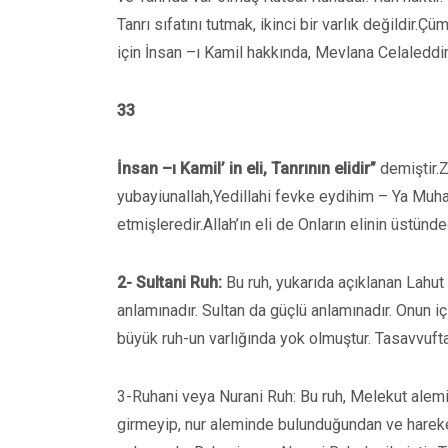
Tanrı sıfatını tutmak, ikinci bir varlık değildir.Çü
için İnsan –ı Kamil hakkında, Mevlana Celaleddi
33
İnsan –ı Kamil’ in eli, Tanrının elidir”
demiştir.Z
yubayiunallah,Yedillahi fevke eydihim – Ya Muha
etmişleredir.Allah’ın eli de Onların elinin üstünd
2- Sultani Ruh:
Bu ruh, yukarıda açıklanan Lahut
anlamınadır. Sultan da güçlü anlamınadır. Onun i
büyük ruh-un varlığında yok olmuştur. Tasavvufta
3-Ruhani veya Nurani Ruh: Bu ruh, Melekut alemin
girmeyip, nur aleminde bulunduğundan ve hareket