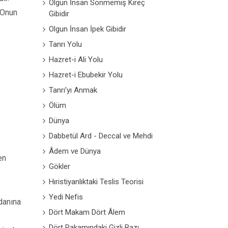
Olgun İnsan Sönmemiş Kireç
. Onun
Gibidir
Olgun İnsan İpek Gibidir
Tanrı Yolu
Hazret-i Ali Yolu
Hazret-i Ebubekir Yolu
Tanrı’yı Anmak
Ölüm
Dünya
Dabbetül Ard - Deccal ve Mehdi
Âdem ve Dünya
en
Gökler
Hıristiyanlıktaki Teslis Teorisi
Yedi Nefis
danına
Dört Makam Dört Âlem
Dört Rakamındaki Gizli Bazı