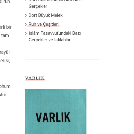
i ruh
Gerçekler
Dört Büyük Melek
Ruh ve Çeşitleri
li bir
İslâm Tasavvufundaki Bazı
e tam
Gerçekler ve Istılahlar
mayül
elisi,
VARLIK
tohum
tur.