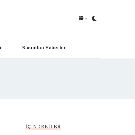
i
Basından Haberler
İÇINDEKILER