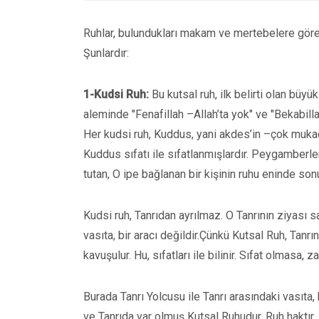
Ruhlar, bulundukları makam ve mertebelere göre a
Şunlardır:
1-Kudsi Ruh:
Bu kutsal ruh, ilk belirti olan bü
aleminde "Fenafillah –Allah’ta yok" ve "Bekabillah
Her kudsi ruh, Kuddus, yani akdes’in –çok mukadd
Kuddus sıfatı ile sıfatlanmışlardır. Peygamberlerin 
tutan, O ipe bağlanan bir kişinin ruhu eninde sonu
Kudsi ruh, Tanrıdan ayrılmaz. O Tanrının ziyası s
vasıta, bir aracı değildir.Çünkü Kutsal Ruh, Tanrını
kavuşulur. Hu, sıfatları ile bilinir. Sıfat olmasa, 
Burada Tanrı Yolcusu ile Tanrı arasındaki vasıta
ve Tanrıda var olmuş Kutsal Ruhudur. Ruh haktır. H