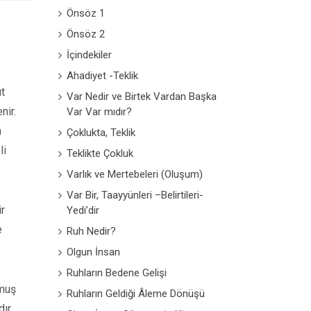
Önsöz 1
Önsöz 2
İçindekiler
Ahadiyet -Teklik
ut
Var Nedir ve Birtek Vardan Başka
nir.
Var Var mıdır?
n
Çoklukta, Teklik
li
Teklikte Çokluk
Varlık ve Mertebeleri (Oluşum)
Var Bir, Taayyünleri –Belirtileri-
ir
Yedi’dir
e
Ruh Nedir?
Olgun İnsan
Ruhların Bedene Gelişi
lmuş
Ruhların Geldiği Âleme Dönüşü
ır.