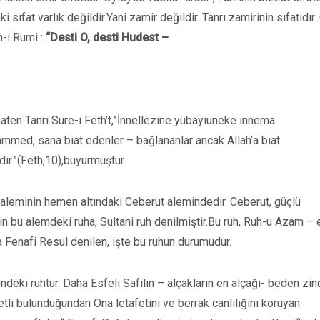
mki sıfat varlık değildir.Yani zamir değildir. Tanrı zamirinin sıfatıdır
n-i Rumi :
“Desti O, desti Hudest –
aten Tanrı Sure-i Feth’t,”İnnellezine yübayiuneke innema
mmed, sana biat edenler – bağlananlar ancak Allah’a biat
edir.”(Feth,10),buyurmuştur.
 aleminin hemen altındaki Ceberut alemindedir. Ceberut, güçlü
çin bu alemdeki ruha, Sultani ruh denilmiştir.Bu ruh, Ruh-u Azam – 
 Fenafi Resul denilen, işte bu ruhun durumudur.
deki ruhtur. Daha Esfeli Safilin – alçakların en alçağı- beden zin
li bulunduğundan Ona letafetini ve berrak canlılığını koruyan