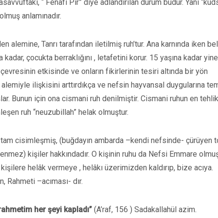
savvuftaki, “ Fenafi Pir” diye adlandırılan durum budur. Yani “kuds
 olmuş anlamınadır.
 alemine, Tanrı tarafından iletilmiş ruh’tur. Ana karnında iken belir
a kadar, çocukta berraklığını , letafetini korur. 15 yaşına kadar yin
vresinin etkisinde ve onların fikirlerinin tesiri altında bir yön
 alemiyle ilişkisini arttırdıkça ve nefsin hayvansal duygularına te
ar. Bunun için ona cismani ruh denilmiştir. Cismani ruhun en tehlik
şen ruh “neuzubillah” helak olmuştur.
bu tam cisimleşmiş, (buğdayın ambarda –kendi nefsinde- çürüyen 
denmez) kişiler hakkındadır. O kişinin ruhu da Nefsi Emmare olmuş
şilere helâk vermeye , helâkı üzerimizden kaldırıp, bize acıya.
an, Rahmeti –acıması- dır.
 rahmetim her şeyi kapladı”
(A’raf, 156 ) Sadakallahül azim.