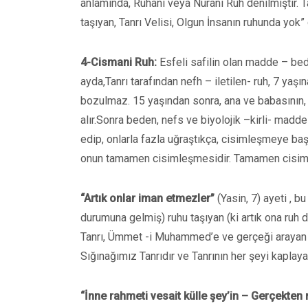
anlamında, Ruhani veya Nurani Ruh denilmiştir. Ta
taşıyan, Tanrı Velisi, Olgun İnsanın ruhunda yok”
4-Cismani Ruh:
Esfeli safilin olan madde – beden
ayda,Tanrı tarafından nefh – iletilen- ruh, 7 yaşın
bozulmaz. 15 yaşından sonra, ana ve babasının, çe
alır.Sonra beden, nefs ve biyolojik –kirli- madde
edip, onlarla fazla uğraştıkça, cisimleşmeye başl
onun tamamen cisimleşmesidir. Tamamen cisimle
“Artık onlar iman etmezler”
(Yasin, 7) ayeti , 
durumuna gelmiş) ruhu taşıyan (ki artık ona ruh 
Tanrı, Ümmet -i Muhammed’e ve gerçeği arayan ki
Sığınağımız Tanrıdır ve Tanrının her şeyi kaplay
“İnne rahmeti vesait külle şey’in – Gerçekten