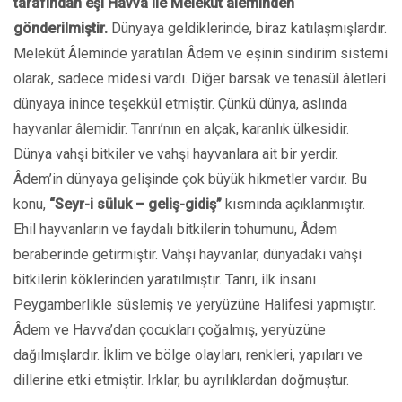
tarafından eşi Havva ile Melekût âleminden
gönderilmiştir.
Dünyaya geldiklerinde, biraz katılaşmışlardır.
Melekût Âleminde yaratılan Âdem ve eşinin sindirim sistemi
olarak, sadece midesi vardı. Diğer barsak ve tenasül âletleri
dünyaya inince teşekkül etmiştir. Çünkü dünya, aslında
hayvanlar âlemidir. Tanrı’nın en alçak, karanlık ülkesidir.
Dünya vahşi bitkiler ve vahşi hayvanlara ait bir yerdir.
Âdem’in dünyaya gelişinde çok büyük hikmetler vardır. Bu
konu,
“Seyr-i süluk – geliş-gidiş”
kısmında açıklanmıştır.
Ehil hayvanların ve faydalı bitkilerin tohumunu, Âdem
beraberinde getirmiştir. Vahşi hayvanlar, dünyadaki vahşi
bitkilerin köklerinden yaratılmıştır. Tanrı, ilk insanı
Peygamberlikle süslemiş ve yeryüzüne Halifesi yapmıştır.
Âdem ve Havva’dan çocukları çoğalmış, yeryüzüne
dağılmışlardır. İklim ve bölge olayları, renkleri, yapıları ve
dillerine etki etmiştir. Irklar, bu ayrılıklardan doğmuştur.