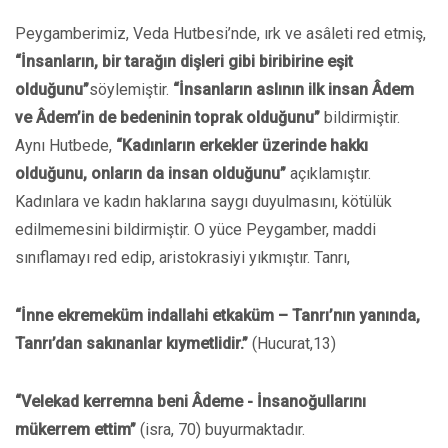
Peygamberimiz, Veda Hutbesi’nde, ırk ve asâleti red etmiş,
“İnsanların, bir tarağın dişleri gibi biribirine eşit
olduğunu”
söylemiştir.
“İnsanların aslının ilk insan Âdem
ve Âdem’in de bedeninin toprak olduğunu”
bildirmiştir.
Aynı Hutbede,
“Kadınların erkekler üzerinde hakkı
olduğunu, onların da insan olduğunu”
açıklamıştır.
Kadınlara ve kadın haklarına saygı duyulmasını, kötülük
edilmemesini bildirmiştir. O yüce Peygamber, maddi
sınıflamayı red edip, aristokrasiyi yıkmıştır. Tanrı,
“İnne ekremeküm indallahi etkaküm – Tanrı’nın yanında,
Tanrı’dan sakınanlar kıymetlidir.”
(Hucurat,13)
“Velekad kerremna beni Âdeme - İnsanoğullarını
mükerrem ettim”
(isra, 70) buyurmaktadır.