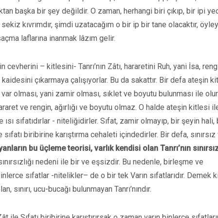
tan başka bir şey değildir. O zaman, herhangi biri çıkıp, bir ipi ye
 sekiz kıvrımdır, şimdi uzatacağım o bir ip bir tane olacaktır, öyle
 saçma laflarına inanmak lâzım gelir.
 cevherini – kitlesini- Tanrı’nın Zâtı, hararetini Ruh, yani İsa, reng
aidesini çıkarmaya çalışıyorlar. Bu da sakattır. Bir defa ateşin ki
n var olması, yani zamir olması, sıklet ve boyutu bulunması ile olur
araret ve rengin, ağırlığı ve boyutu olmaz. O halde ateşin kitlesi il
ısı sıfatıdırlar - niteliğidirler. Sıfat, zamir olmayıp, bir şeyin hali, 
sıfatı biribirine karıştırma cehaleti içindedirler. Bir defa, sınırsız 
iyanların bu üçleme teorisi, varlık kendisi olan Tanrı’nın sınırsız
, sınırsızlığı nedeni ile bir ve eşsizdir. Bu nedenle, birleşme ve
lerce sıfatlar -nitelikler– de o bir tek Varın sıfatlarıdır. Demek k
lan, sınırı, ucu-bucağı bulunmayan Tanrı’nındır.
Zât ile Sıfatı biribirine karıştırırsak o zaman varın binlerce sıfatları