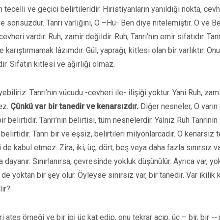
 tecelli ve geçici belirtileridir. Hıristiyanların yanıldığı nokta, cev
ve sonsuzdur. Tanrı varlığını, O –Hu- Ben diye nitelemiştir. O ve B
evheri vardır. Ruh, zamir değildir. Ruh, Tanrı’nın emir sıfatıdır. Tanr
e karıştırmamak lâzımdır. Gül, yaprağı, kitlesi olan bir varlıktır. On
dir. Sıfatın kitlesi ve ağırlığı olmaz.
biliriz. Tanrı’nın vücudu -cevheri ile- ilişiği yoktur. Yani Ruh, zam
ez.
Çünkü var bir tanedir ve kenarsızdır.
Diğer nesneler, O varın 
bir belirtidir. Tanrı’nın belirtisi, tüm nesnelerdir. Yalnız Ruh Tanrının
belirtidir. Tanrı bir ve eşsiz, belirtileri milyonlarcadır. O kenarsız 
de kabul etmez. Zira, iki, üç, dört, beş veya daha fazla sınırsız va
 dayanır. Sınırlanırsa, çevresinde yokluk düşünülür. Ayrıca var, yo
 de yoktan bir şey olur. Öyleyse sınırsız var, bir tanedir. Var ikilik 
lir?
ateş örneği ve bir ipi üç kat edip, onu tekrar açıp, üç – bir, bir --