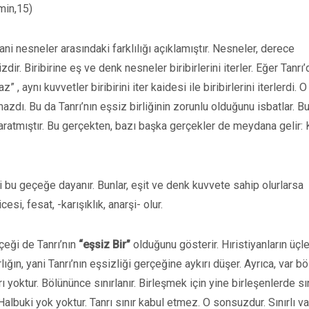
min,15)
ni nesneler arasındaki farklılığı açıklamıştır. Nesneler, derece
ir. Biribirine eş ve denk nesneler biribirlerini iterler. Eğer Tanrı
 , aynı kuvvetler biribirini iter kaidesi ile biribirlerini iterlerdi. O
dı. Bu da Tanrı’nın eşsiz birliğinin zorunlu olduğunu isbatlar. B
yaratmıştır. Bu gerçekten, bazı başka gerçekler de meydana gelir: 
eri bu geçeğe dayanır. Bunlar, eşit ve denk kuvvete sahip olurlarsa
cesi, fesat, -karışıklık, anarşi- olur.
çeği de Tanrı’nın
“eşsiz Bir”
olduğunu gösterir. Hıristiyanların üçl
rlığın, yani Tanrı’nın eşsizliği gerçeğine aykırı düşer. Ayrıca, var 
yoktur. Bölününce sınırlanır. Birleşmek için yine birleşenlerde sı
Halbuki yok yoktur. Tanrı sınır kabul etmez. O sonsuzdur. Sınırlı var