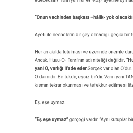
edeceksin? Tanrı’ya firar et -koş- âyetine uyma
“Onun vechinden başkası –hâlik- yok olacaktır
Âyeti ile nesnelerin bir şey olmadığı, geçici bir t
Her an akılda tutulması ve üzerinde önemle durulm
Ancak, Huuu-O- Tanrı’nın adı niteliği değildir
. “H
yani O, varlığı ifade eder.
Gerçek var olan O’dur.
O daimidir. Bir tekdir, eşsiz bir’dir. Varın yani TA
kısmın tekrar okunması ve tefekkür edilmesi lâz
Eş, eşe uymaz.
“Eş eşe uymaz”
gerçeği vardır. “Aynı kutuplar birib