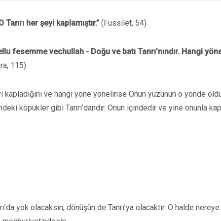
O Tanrı her şeyi kaplamıştır.”
(Fussilet, 54)
ellu fesemme vechullah - Doğu ve batı Tanrı’nındır. Hangi yön
ra, 115)
şeyi kapladığını ve hangi yöne yönelinse Onun yüzünün o yönde old
eki köpükler gibi Tanrı’dandır. Onun içindedir ve yine onunla kapl
anrı’da yok olacaksın, dönüşün de Tanrı’ya olacaktır. O halde nereye 