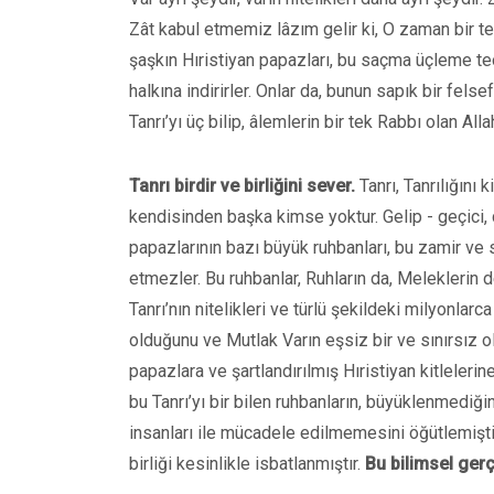
Zât kabul etmemiz lâzım gelir ki, O zaman bir tek
şaşkın Hıristiyan papazları, bu saçma üçleme teori
halkına indirirler. Onlar da, bunun sapık bir fel
Tanrı’yı üç bilip, âlemlerin bir tek Rabbı olan Alla
Tanrı birdir ve birliğini sever.
Tanrı, Tanrılığını
kendisinden başka kimse yoktur. Gelip - geçici,
papazlarının bazı büyük ruhbanları, bu zamir ve sı
etmezler. Bu ruhbanlar, Ruhların da, Meleklerin d
Tanrı’nın nitelikleri ve türlü şekildeki milyonlar
olduğunu ve Mutlak Varın eşsiz bir ve sınırsız ol
papazlara ve şartlandırılmış Hıristiyan kitlelerine
bu Tanrı’yı bir bilen ruhbanların, büyüklenmediğin
insanları ile mücadele edilmemesini öğütlemiştir.
birliği kesinlikle isbatlanmıştır.
Bu bilimsel gerç