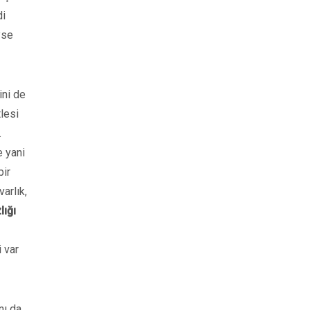
di
yse
ini de
tlesi
.
e yani
bir
varlık,
lığı
i var
nı da