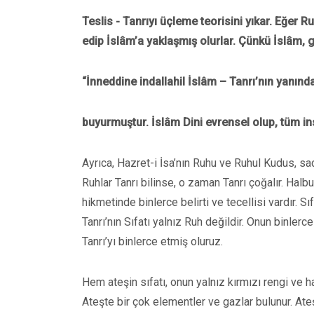
Teslis - Tanrıyı üçleme teorisini yıkar. Eğer R
edip İslâm’a yaklaşmış olurlar. Çünkü İslâm, g
“İnneddine indallahil İslâm – Tanrı’nın yanında
buyurmuştur. İslâm Dini evrensel olup, tüm ins
Ayrıca, Hazret-i İsa’nın Ruhu ve Ruhul Kudus, sa
Ruhlar Tanrı bilinse, o zaman Tanrı çoğalır. Halbuki
hikmetinde binlerce belirti ve tecellisi vardır. Sıfa
Tanrı’nın Sıfatı yalnız Ruh değildir. Onun binlerce S
Tanrı’yı binlerce etmiş oluruz.
Hem ateşin sıfatı, onun yalnız kırmızı rengi ve ha
Ateşte bir çok elementler ve gazlar bulunur. Ateş