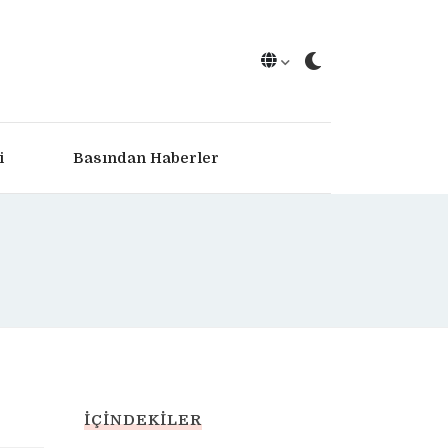
i
Basından Haberler
İÇINDEKILER