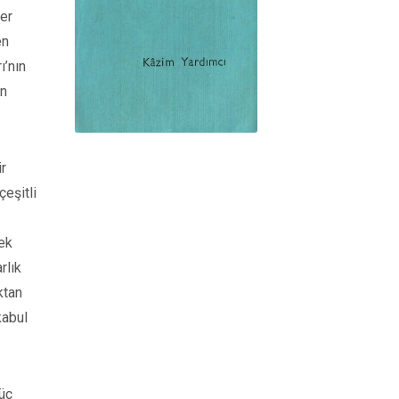
her
en
ı’nın
un
ir
çeşitli
tek
rlık
ktan
kabul
 üç