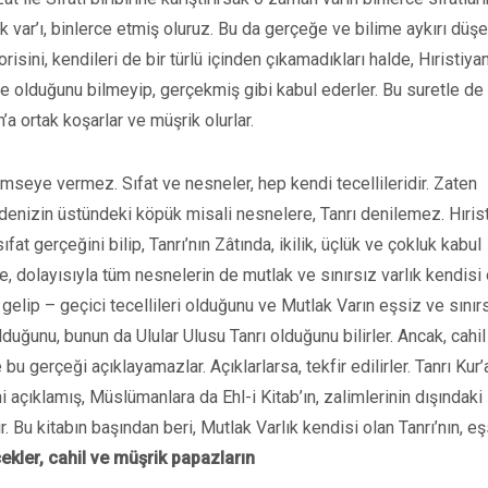
 var’ı, binlerce etmiş oluruz. Bu da gerçeğe ve bilime aykırı düşer
sini, kendileri de bir türlü içinden çıkamadıkları halde, Hıristiya
sefe olduğunu bilmeyip, gerçekmiş gibi kabul ederler. Bu suretle de
h’a ortak koşarlar ve müşrik olurlar.
 kimseye vermez. Sıfat ve nesneler, hep kendi tecellileridir. Zaten
 denizin üstündeki köpük misali nesnelere, Tanrı denilemez. Hıris
fat gerçeğini bilip, Tanrı’nın Zâtında, ikilik, üçlük ve çokluk kabul
e, dolayısıyla tüm nesnelerin de mutlak ve sınırsız varlık kendisi
ca gelip – geçici tecellileri olduğunu ve Mutlak Varın eşsiz ve sınır
duğunu, bunun da Ulular Ulusu Tanrı olduğunu bilirler. Ancak, cahil
 bu gerçeği açıklayamazlar. Açıklarlarsa, tekfir edilirler. Tanrı Kur’
i açıklamış, Müslümanlara da Ehl-i Kitab’ın, zalimlerinin dışındaki
 Bu kitabın başından beri, Mutlak Varlık kendisi olan Tanrı’nın, eş
ekler, cahil ve müşrik papazların