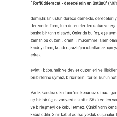
“ Refiüdderacat - derecelerin en üstünü”
(Mü’
demiştir. En üstün derece demekle, dereceleri ya
derecedir. Tanrı, tüm derecelerden üstün ve eşsizd
başka bir tanrı olsaydı, Onlar da bu “eş, eşe uymaz”
zaman bu düzenli, orantılı, mükemmel âlem olamaz
kaideyi Tanrı, kendi eşsizliğini isbatlamak için 
erkek,
evlat - baba, halk ve devlet düzenleri ve ilişkil
biribirlerine uymaz, biribirlerini iterler. Bunun neti
Varlık kendisi olan Tanrı’nın kenarsız olması ger
üç-bir, bir üç, nazariyesi sakattır. Sözü edilen va
ve birleşmeyi de kabul etmez. Çünkü varın kenarı 
kabul edilir. Sınır kabul edilse yokluk düşünülür. 