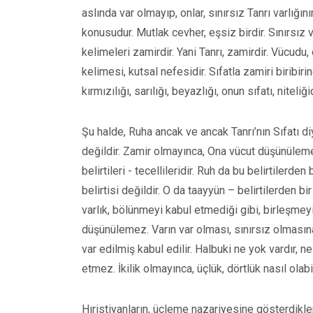
aslında var olmayıp, onlar, sınırsız Tanrı varlığının
konusudur. Mutlak cevher, eşsiz birdir. Sınırsız 
kelimeleri zamirdir. Yani Tanrı, zamirdir. Vücudu, c
kelimesi, kutsal nefesidir. Sıfatla zamiri biribirin
kırmızılığı, sarılığı, beyazlığı, onun sıfatı, niteliği
Şu halde, Ruha ancak ve ancak Tanrı’nın Sıfatı diye
değildir. Zamir olmayınca, Ona vücut düşünülem
belirtileri - tecellileridir. Ruh da bu belirtilerden 
belirtisi değildir. O da taayyün – belirtilerden bir 
varlık, bölünmeyi kabul etmediği gibi, birleşmeyi 
düşünülemez. Varın var olması, sınırsız olmasına
var edilmiş kabul edilir. Halbuki ne yok vardır, ne
etmez. İkilik olmayınca, üçlük, dörtlük nasıl olabi
Hıristiyanların, üçleme nazariyesine gösterdikleri 