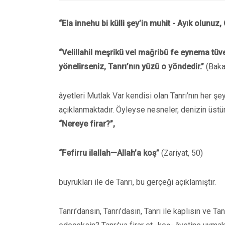
“Ela innehu bi külli şey’in muhit - Ayık olunuz, 
“Velillahil meşrikü vel mağribü fe eynema tüv
yönelirseniz, Tanrı’nın yüzü o yöndedir.”
(Baka
âyetleri Mutlak Var kendisi olan Tanrı’nın her 
açıklanmaktadır. Öyleyse nesneler, denizin üstünd
“Nereye firar?”,
“Fefirru ilallah—Allah’a koş”
(Zariyat, 50)
buyrukları ile de Tanrı, bu gerçeği açıklamıştır.
Tanrı’dansın, Tanrı’dasın, Tanrı ile kaplısın ve T