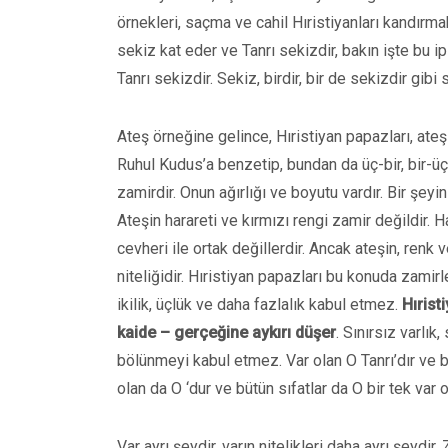
örnekleri, saçma ve cahil Hıristiyanları kandırmak
sekiz kat eder ve Tanrı sekizdir, bakın işte bu ip
Tanrı sekizdir. Sekiz, birdir, bir de sekizdir gibi
Ateş örneğine gelince, Hıristiyan papazları, ateşin
Ruhul Kudus’a benzetip, bundan da üç-bir, bir-üç k
zamirdir. Onun ağırlığı ve boyutu vardır. Bir şeyi
Ateşin harareti ve kırmızı rengi zamir değildir. H
cevheri ile ortak değillerdir. Ancak ateşin, renk ve 
niteliğidir. Hıristiyan papazları bu konuda zamirle 
ikilik, üçlük ve daha fazlalık kabul etmez.
Hırist
kaide – gerçeğine aykırı düşer
. Sınırsız varlık
bölünmeyi kabul etmez. Var olan O Tanrı’dır ve bin
olan da O ‘dur ve bütün sıfatlar da O bir tek var o
Var ayrı şeydir, varın nitelikleri daha ayrı şeydir. 