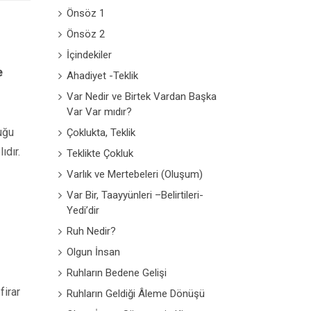
Önsöz 1
Önsöz 2
İçindekiler
e
Ahadiyet -Teklik
Var Nedir ve Birtek Vardan Başka
Var Var mıdır?
uğu
Çoklukta, Teklik
ıdır.
Teklikte Çokluk
Varlık ve Mertebeleri (Oluşum)
Var Bir, Taayyünleri –Belirtileri-
Yedi’dir
Ruh Nedir?
Olgun İnsan
Ruhların Bedene Gelişi
firar
Ruhların Geldiği Âleme Dönüşü