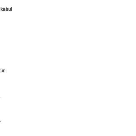
 kabul
tün
,
.