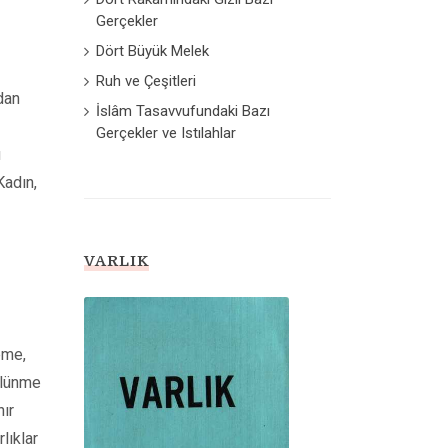
Gerçekler
Dört Büyük Melek
Ruh ve Çeşitleri
’dan
İslâm Tasavvufundaki Bazı
Gerçekler ve Istılahlar
u
Kadın,
VARLIK
eme,
bölünme
nır
lıklar