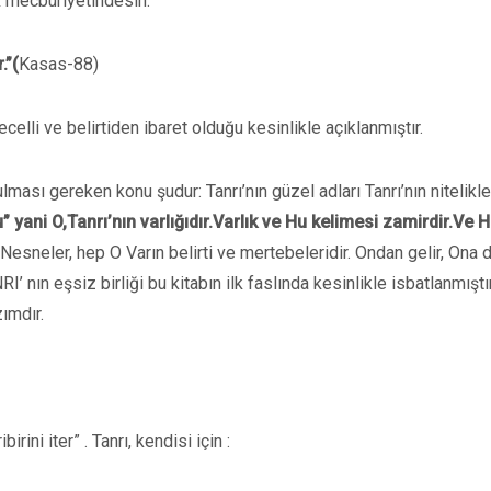
k mecburiyetindesin.
.”(
Kasas-88)
ecelli ve belirtiden ibaret olduğu kesinlikle açıklanmıştır.
ası gereken konu şudur: Tanrı’nın güzel adları Tanrı’nın nitelikler
u” yani O,Tanrı’nın varlığıdır.Varlık ve Hu kelimesi zamirdir.Ve H
 Nesneler, hep O Varın belirti ve mertebeleridir. Ondan gelir, Ona 
NRI’ nın eşsiz birliği bu kitabın ilk faslında kesinlikle isbatlanmıştı
ımdır.
irini iter” . Tanrı, kendisi için :