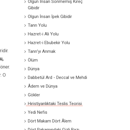
Olgun İnsan Sönmemiş Kireç
Gibidir
Olgun İnsan İpek Gibidir
Tanrı Yolu
Hazret-i Ali Yolu
Hazret-i Ebubekir Yolu
idir.
Tanrı’yı Anmak
u,
Ölüm
döner.
Dünya
r. O
Dabbetül Ard - Deccal ve Mehdi
Âdem ve Dünya
Gökler
Hıristiyanlıktaki Teslis Teorisi
Yedi Nefis
Dört Makam Dört Âlem
Dört Rakamındaki Gizli Bazı