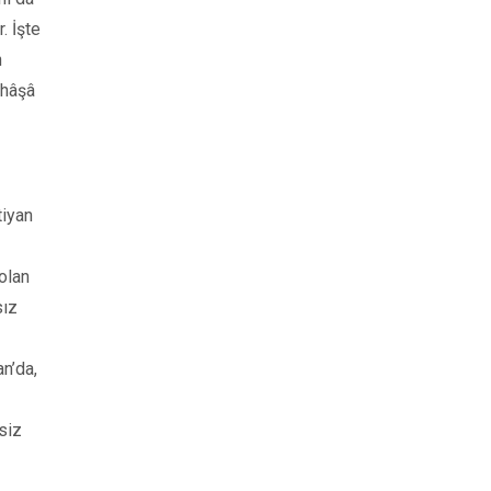
. İşte
n
 hâşâ
tiyan
 olan
sız
an’da,
siz