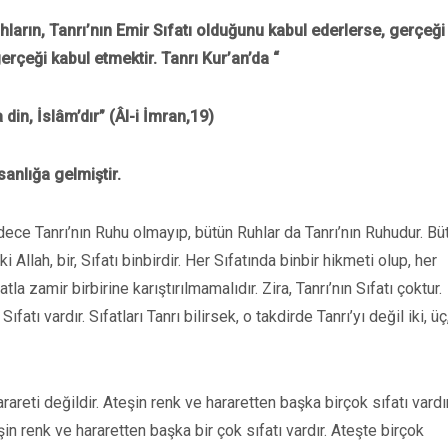
uhların, Tanrı’nın Emir Sıfatı olduğunu kabul ederlerse, gerçeği
erçeği kabul etmektir. Tanrı Kur’an’da “
 din, İslâm’dır” (Âl-i İmran,19)
anlığa gelmiştir.
dece Tanrı’nın Ruhu olmayıp, bütün Ruhlar da Tanrı’nın Ruhudur. Bü
 Allah, bir, Sıfatı binbirdir. Her Sıfatında binbir hikmeti olup, her
tla zamir birbirine karıştırılmamalıdır. Zira, Tanrı’nın Sıfatı çoktur.
ıfatı vardır. Sıfatları Tanrı bilirsek, o takdirde Tanrı’yı değil iki, üç
rareti değildir. Ateşin renk ve hararetten başka birçok sıfatı vardır
in renk ve hararetten başka bir çok sıfatı vardır. Ateşte birçok