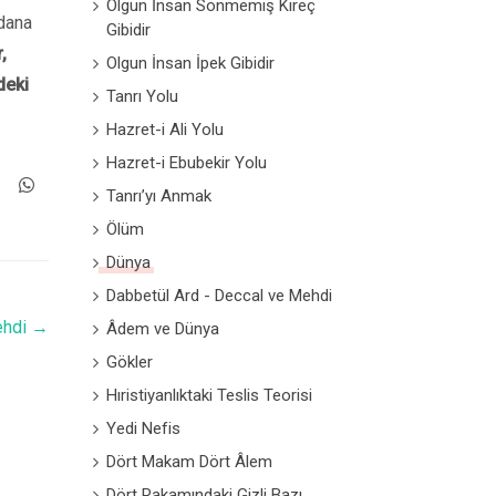
Olgun İnsan Sönmemiş Kireç
dana
Gibidir
,
Olgun İnsan İpek Gibidir
deki
Tanrı Yolu
Hazret-i Ali Yolu
Hazret-i Ebubekir Yolu
Tanrı’yı Anmak
Ölüm
Dünya
Dabbetül Ard - Deccal ve Mehdi
ehdi
→
Âdem ve Dünya
Gökler
Hıristiyanlıktaki Teslis Teorisi
Yedi Nefis
Dört Makam Dört Âlem
Dört Rakamındaki Gizli Bazı