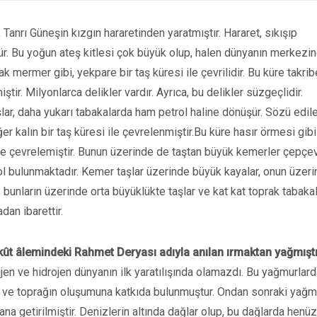
 Tanrı Güneşin kızgın hararetinden yaratmıştır. Hararet, sıkışıp
r. Bu yoğun ateş kitlesi çok büyük olup, halen dünyanın merkezin
lak mermer gibi, yekpare bir taş küresi ile çevrilidir. Bu küre takri
tir. Milyonlarca delikler vardır. Ayrıca, bu delikler süzgeçlidir.
rışlar, daha yukarı tabakalarda ham petrol haline dönüşür. Sözü edil
ğer kalın bir taş küresi ile çevrelenmiştir.Bu küre hasır örmesi gibi
nde çevrelemiştir. Bunun üzerinde de taştan büyük kemerler çepçe
ol bulunmaktadır. Kemer taşlar üzerinde büyük kayalar, onun üzeri
bunların üzerinde orta büyüklükte taşlar ve kat kat toprak tabakal
dan ibarettir.
kût âlemindeki Rahmet Deryası adıyla anılan ırmaktan yağmıştı
jen ve hidrojen dünyanın ilk yaratılışında olamazdı. Bu yağmurlard
ş ve toprağın oluşumuna katkıda bulunmuştur. Ondan sonraki yağm
 getirilmiştir. Denizlerin altında dağlar olup, bu dağlarda henüz