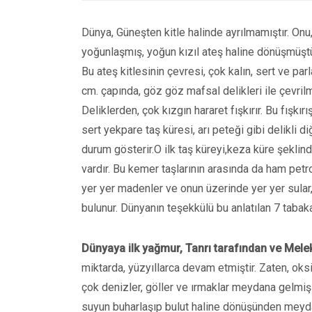
Dünya, Güneşten kitle halinde ayrılmamıştır. Onu,
yoğunlaşmış, yoğun kızıl ateş haline dönüşmüştü
Bu ateş kitlesinin çevresi, çok kalın, sert ve par
cm. çapında, göz göz mafsal delikleri ile çevrilmiş
Deliklerden, çok kızgın hararet fışkırır. Bu fışkı
sert yekpare taş küresi, arı peteği gibi delikli di
durum gösterir.O ilk taş küreyi,keza küre şekli
vardır. Bu kemer taşlarının arasında da ham petr
yer yer madenler ve onun üzerinde yer yer sular, 
bulunur. Dünyanın teşekkülü bu anlatılan 7 tabaka
Dünyaya ilk yağmur, Tanrı tarafından ve Mele
miktarda, yüzyıllarca devam etmiştir. Zaten, oksi
çok denizler, göller ve ırmaklar meydana gelmi
suyun buharlaşıp bulut haline dönüşünden meydana