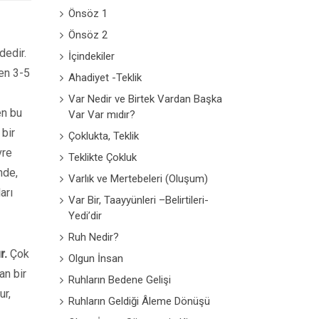
Önsöz 1
Önsöz 2
dedir.
İçindekiler
ben 3-5
Ahadiyet -Teklik
Var Nedir ve Birtek Vardan Başka
en bu
Var Var mıdır?
 bir
Çoklukta, Teklik
vre
Teklikte Çokluk
nde,
Varlık ve Mertebeleri (Oluşum)
arı
Var Bir, Taayyünleri –Belirtileri-
Yedi’dir
Ruh Nedir?
r.
Çok
Olgun İnsan
an bir
Ruhların Bedene Gelişi
ur,
Ruhların Geldiği Âleme Dönüşü