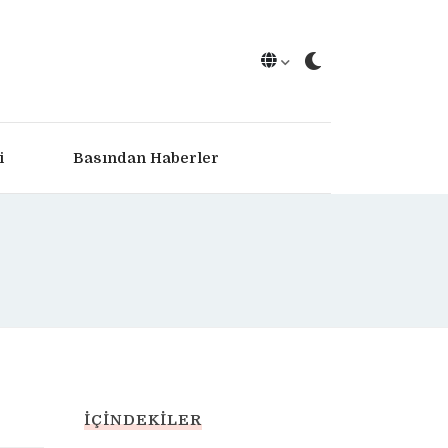
i
Basından Haberler
İÇINDEKILER