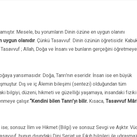
mlamıştır. Mesele, bu yorumların Dinin özüne en uygun olanını
n uygun olanıdır
. Çünkü Tasavvuf: Dinin özünün öğretisidir. Kabuk
az. Tasavvuf ; Allah, Doğa ve İnsanı ve bunların gerçeğini öğretmeye
oğaya yansımasıdır. Doğa, Tanrı’nın eseridir. İnsan ise en büyük
uşmuştur. Dış ve iç Âlemin bileşimi (sentezi) olduğundan tüm
i bilgiyi, düzeni, hikmeti ve güzelliği yaşamaya, insandaki fiziki
enmeye çalışır.
“Kendini bilen Tanrı’yı bilir.
Kısaca,
Tasavvuf Mâri
Bu ise; sonsuz İlim ve Hikmet (Bilgi) ve sonsuz Sevgi ve Aşktır. V
asavvuf, bunun dışındaki Dini Şeriat ve Fıkıh bilgileri ile uğraşmaz