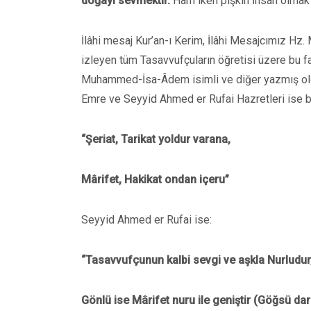
doğayı sevmektir.
Ham iken pişkin İnsan olmak 
İlâhi mesaj Kur’an-ı Kerim, İlâhi Mesajcımız Hz.
izleyen tüm Tasavvufçuların öğretisi üzere bu f
Muhammed-İsa-Âdem isimli ve diğer yazmış olduğ
Emre ve Seyyid Ahmed er Rufai Hazretleri ise bi
“Şeriat, Tarikat yoldur varana,
Mârifet, Hakikat ondan içeru”
Seyyid Ahmed er Rufai ise:
“Tasavvufçunun kalbi sevgi ve aşkla Nurludur
Gönlü ise Mârifet nuru ile geniştir (Göğsü dar 