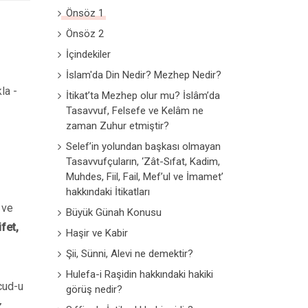
Önsöz 1
Önsöz 2
İçindekiler
İslam'da Din Nedir? Mezhep Nedir?
la -
İtikat’ta Mezhep olur mu? İslâm’da
Tasavvuf, Felsefe ve Kelâm ne
zaman Zuhur etmiştir?
Selef’in yolundan başkası olmayan
Tasavvufçuların, ‘Zât-Sıfat, Kadim,
Muhdes, Fiil, Fail, Mef’ul ve İmamet’
hakkındaki İtikatları
 ve
Büyük Günah Konusu
fet,
Haşir ve Kabir
Şii, Sünni, Alevi ne demektir?
Hulefa-i Raşidin hakkındaki hakiki
ücud-u
görüş nedir?
.