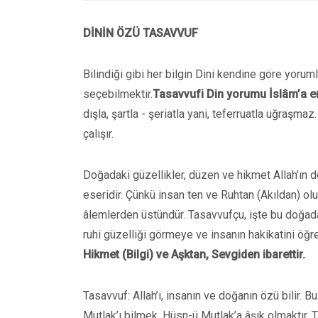
DİNİN ÖZÜ TASAVVUF
Bilindiği gibi her bilgin Dini kendine göre yoru
seçebilmektir.
Tasavvufi Din yorumu İslâm’a e
dışla, şartla - şeriatla yani, teferruatla uğraşm
çalışır.
Doğadaki güzellikler, düzen ve hikmet Allah’ın d
eseridir. Çünkü insan ten ve Ruhtan (Akıldan) ol
âlemlerden üstündür. Tasavvufçu, işte bu doğadak
ruhi güzelliği görmeye ve insanın hakikatini öğr
Hikmet (Bilgi) ve Aşktan, Sevgiden ibarettir.
Tasavvuf: Allah’ı, insanın ve doğanın özü bilir. 
Mutlak’ı bilmek, Hüsn-ü Mutlak’a âşık olmaktır. T