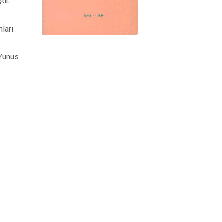
ir.
ları
 Yunus