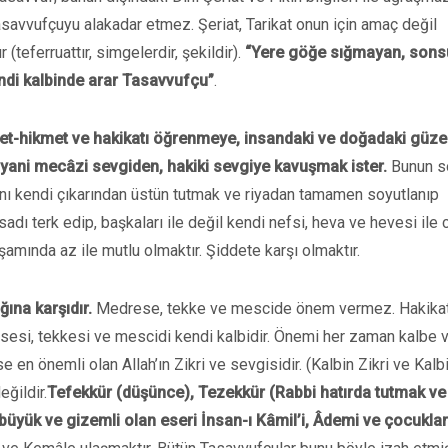
asavvufçuyu alakadar etmez. Şeriat, Tarikat onun için amaç değil
ur (teferruattır, simgelerdir, şekildir).
“Yere göğe sığmayan, sons
kendi kalbinde arar Tasavvufçu”
.
et-hikmet ve hakikatı öğrenmeye, insandaki ve doğadaki güzel
 yani mecâzi sevgiden, hakiki sevgiye kavuşmak ister.
Bunun s
rını kendi çıkarından üstün tutmak ve riyadan tamamen soyutlanıp
esadı terk edip, başkaları ile değil kendi nefsi, heva ve hevesi ile 
amında az ile mutlu olmaktır. Şiddete karşı olmaktır.
ına karşıdır.
Medrese, tekke ve mescide önem vermez. Hakikat
esesi, tekkesi ve mescidi kendi kalbidir. Önemi her zaman kalbe ve
 en önemli olan Allah’ın Zikri ve sevgisidir. (Kalbin Zikri ve Kalb
eğildir.
Tefekkür (düşünce), Tezekkür (Rabbi hatırda tutmak ve
üyük ve gizemli olan eseri İnsan-ı Kâmil’i, Âdemi ve çocuklar