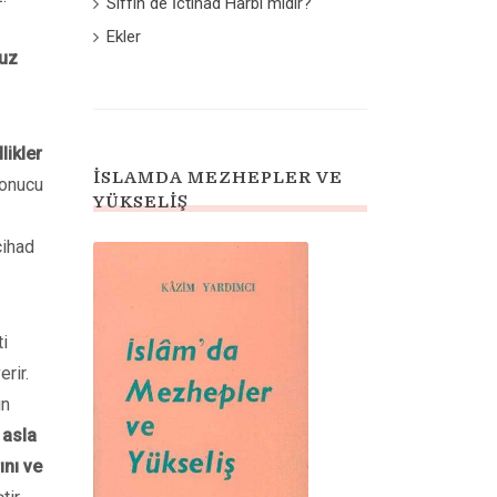
Sıffin de İctihad Harbi midir?
Ekler
uz
likler
İSLAMDA MEZHEPLER VE
onucu
YÜKSELIŞ
cihad
i
rir.
in
 asla
ını ve