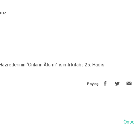
ruz.
zretlerinin “Onların Âlemi” isimli kitabı, 25. Hadis
Paylaş:
Önsö