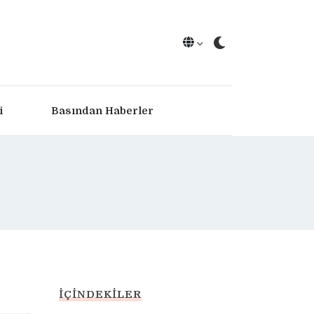
i
Basından Haberler
İÇINDEKILER