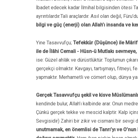
İbadet edecek kadar İlmihal bilgisinden ötesi T
ayrıntılardır.Tali araçlardır. Asıl olan değil, Füru’d
bilgi ve güç (enerji) olan Allah’ı insanda ve 
Yine Tasavvufçu;
Tefekkür (Düşünce) ile Mârif
ile de İlâhi Cemali - Hüsn-ü Mutlakı sevmeye,
ise: Güzel ahlâk ve dürüstlüktür. Toplumun çıka
gerçekçi olmaktır. Kavgayı, tartışmayı, fitneyi, f
yapmaktır. Merhametli ve cömert olup, dünya yaş
Gerçek Tasavvufçu şekil ve kisve Müslümanlığ
kendinde bulur, Allah’ı kalbinde arar. Onun medr
Çünkü gerçek tekke ve mescid kalptir. Kalp içinse
Sevgisidir) Zahiri bir zikir ve cismani bir sevgi d
unutmamak, en önemlisi de Tanrı’yı ve O’nun b