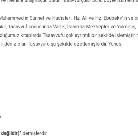
ve Kemâle ulaşmaktır. Bütün Tasavvufçular bunu böyle izah etmişt
 Muhammed’in Sünnet ve Hadisleri, Hz. Ali ve Hz. Ebubekir’in ve on
akir, Tasavvuf konusunda Varlık, İslâm’da Mezhepler ve Yükseliş,
umuz kitaplarda Tasavvufu çok ayrıntılı bir şekilde işlemiştir.
r deniz olan Tasavvufu şu şekilde özetlemişlerdir. Yunus:
,
değildir)”
demişlerdir.