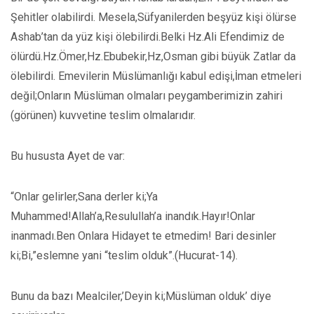
Şehitler olabilirdi. Mesela,Süfyanilerden beşyüz kişi ölürse
Ashab’tan da yüz kişi ölebilirdi.Belki Hz.Ali Efendimiz de
ölürdü.Hz.Ömer,Hz.Ebubekir,Hz,Osman gibi büyük Zatlar da
ölebilirdi. Emevilerin Müslümanlığı kabul edişi,İman etmeleri
değil;Onların Müslüman olmaları peygamberimizin zahiri
(görünen) kuvvetine teslim olmalarıdır.
Bu hususta Ayet de var:
“Onlar gelirler,Sana derler ki;Ya
Muhammed!Allah’a,Resulullah’a inandık.Hayır!Onlar
inanmadı.Ben Onlara Hidayet te etmedim! Bari desinler
ki;Bi,”eslemne yani “teslim olduk”.(Hucurat-14).
Bunu da bazı Mealciler,’Deyin ki;Müslüman olduk’ diye