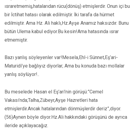
ısraretmemiş,hatalarıdan rücu(dönüş) etmişlerdir. Onun içi bu
bir İctihat hatası olarak edilmiştir. İki tarafa da hürmet
edilmiştir. Ama Hz. Ali haklı,Hz.Ayşe Anamız haksızdır. Bunu
bütün Ulema kabul ediyor.Bu kesin!Ama hatasında ısrar
etmemiştir.
Bazı yanlış söyleyenler var!Mesela,Ehl-i Sünnet,Eş’ari-
Maturidi’ye bağlıyız diyorlar; Ama bu konuda bazı mollalar
yanlış söylüyor!..
Bu meselede Hasan el Eş’ari’nin görüşü:”Cemel
Vakası’nda;Talha,Zübeyr,Ayşe Hazretleri hata
etmişlerdir.Ancak hatalarından dönmüşlerdir deriz”,diyor.
(56)Aynen böyle diyor.Hz.Ali hakkındaki görüşünü de ayrıca
ileride açıklayacağız.