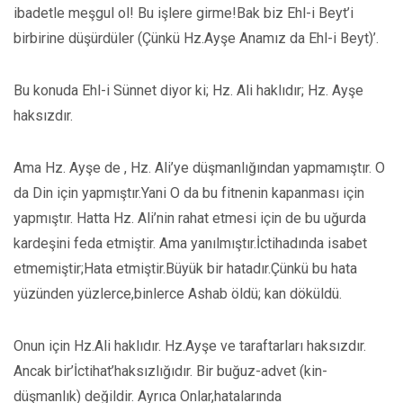
ibadetle meşgul ol! Bu işlere girme!Bak biz Ehl-i Beyt’i
birbirine düşürdüler (Çünkü Hz.Ayşe Anamız da Ehl-i Beyt)’.
Bu konuda Ehl-i Sünnet diyor ki; Hz. Ali haklıdır; Hz. Ayşe
haksızdır.
Ama Hz. Ayşe de , Hz. Ali’ye düşmanlığından yapmamıştır. O
da Din için yapmıştır.Yani O da bu fitnenin kapanması için
yapmıştır. Hatta Hz. Ali’nin rahat etmesi için de bu uğurda
kardeşini feda etmiştir. Ama yanılmıştır.İctihadında isabet
etmemiştir;Hata etmiştir.Büyük bir hatadır.Çünkü bu hata
yüzünden yüzlerce,binlerce Ashab öldü; kan döküldü.
Onun için Hz.Ali haklıdır. Hz.Ayşe ve taraftarları haksızdır.
Ancak bir’İctihat’haksızlığıdır. Bir buğuz-advet (kin-
düşmanlık) değildir. Ayrıca Onlar,hatalarında