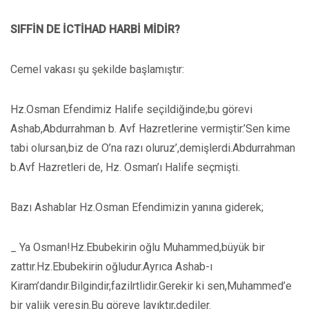
SIFFİN DE İCTİHAD HARBİ MİDİR?
Cemel vakası şu şekilde başlamıştır:
Hz.Osman Efendimiz Halife seçildiğinde;bu görevi
Ashab,Abdurrahman b. Avf Hazretlerine vermiştir.’Sen kime
tabi olursan,biz de O’na razı oluruz’,demişlerdi.Abdurrahman
b.Avf Hazretleri de, Hz. Osman’ı Halife seçmişti.
Bazı Ashablar Hz.Osman Efendimizin yanına giderek;
_ Ya Osman!Hz.Ebubekirin oğlu Muhammed,büyük bir
zattır.Hz.Ebubekirin oğludur.Ayrıca Ashab-ı
Kiram’dandır.Bilgindir,fazilrtlidir.Gerekir ki sen,Muhammed’e
bir valiik veresin.Bu göreve layıktır,dediler.