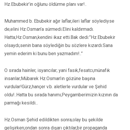
Hz.Ebubekir’in oğlunu öldürme planı var!..
Muhammed b. Ebubekir ağır laflar,ileri laflar söylediyse
de;elini Hz.Osman’a sürmedi.Elini kaldırmadı.
Hatta;Hz.Osman,kendini ikaz etti.Bak dedi:”Hz.Ebubekir
olsaydı;senin bana söylediğin bu sözlere kızardı.Sana
yemin ederim ki bunu ben yazmadım!..”
O sırada hainler, isyancılar; yani fasık,fesatcı,münafık
insanlar;Mübarek Hz.Osman’ın gözüne başına
vurdular!Gürz,hançer v.b. aletlerle vurdular ve Şehid
oldu!..Hatta bu sırada hanımı;Peygamberimizin kızının da
parmağı kesildi...
Hz.Osman Şehid edildikten sonra;olay bu şekilde
gelişirken;ondan sonra dışarı çıktılar,bir propaganda