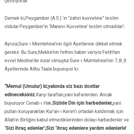
çeviriyorlar.
Demek ki;Peygamber (A.S.) ‘ın “zahiri kuvvetine” teslim
oldular.Peygamber’in ‘Manevi Kuvvetine’ teslim olmadılar!..
Ayrıca;Sure-i Mümtehine’nin ilgili Ayetlerine dikkat etmek
gerekir. Bu Sure,Mekke’nin fethini haber veriyor.Fetih’ten
evvel Medine’de inzal olmuştur.Sure-i Mümtehine’nin 7.,8.,9.
Âyetlerinde Allhu Taala buyuruyor ki:
“Memul (Umulur) ki;yakında siz bazı dostlar
edineceksiniz.
Karşı taraftan,yani kafielerden. Ancak
buyuruyor Cenab-ı Hak,
Sizinle Din için
harbedenler,
yani
putları koruyaraktan Kur’an-ı Kerim’i ortadan kaldırmak için
Allah’ın Birliğini kabul etmediklerinden dolayı harbedenler ve
‘Sizi ihraç edenler’;Sizi ‘ihraç edenlere yardım edenlerle’