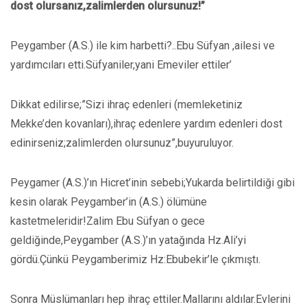
dost olursanız,zalimlerden olursunuz!”
Peygamber (A.S.) ile kim harbetti?..Ebu Süfyan ,ailesi ve
yardımcıları etti.Süfyaniler,yani Emeviler ettiler’
Dikkat edilirse;”Sizi ihraç edenleri (memleketiniz
Mekke’den kovanları),ihraç edenlere yardım edenleri dost
edinirseniz;zalimlerden olursunuz”,buyuruluyor.
Peygamer (A.S.)’ın Hicret’inin sebebi;Yukarda belirtildiği gibi
kesin olarak Peygamber’in (A.S.) ölümüne
kastetmeleridir!Zalim Ebu Süfyan o gece
geldiğinde,Peygamber (A.S.)’ın yatağında Hz.Ali’yi
gördü.Çünkü Peygamberimiz Hz:Ebubekir’le çıkmıştı.
Sonra Müslümanları hep ihraç ettiler.Mallarını aldılar.Evlerini