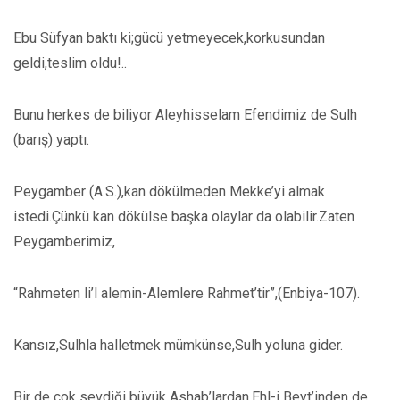
Ebu Süfyan baktı ki;gücü yetmeyecek,korkusundan
geldi,teslim oldu!..
Bunu herkes de biliyor Aleyhisselam Efendimiz de Sulh
(barış) yaptı.
Peygamber (A.S.),kan dökülmeden Mekke’yi almak
istedi.Çünkü kan dökülse başka olaylar da olabilir.Zaten
Peygamberimiz,
“Rahmeten li’l alemin-Alemlere Rahmet’tir”,(Enbiya-107).
Kansız,Sulhla halletmek mümkünse,Sulh yoluna gider.
Bir de çok sevdiği büyük Ashab’lardan,Ehl-i Beyt’inden de