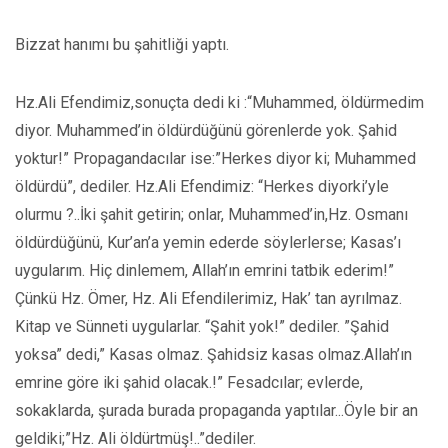
Bizzat hanımı bu şahitliği yaptı.
Hz.Ali Efendimiz,sonuçta dedi ki :“Muhammed, öldürmedim
diyor. Muhammed’in öldürdüğünü görenlerde yok. Şahid
yoktur!” Propagandacılar ise:”Herkes diyor ki; Muhammed
öldürdü”, dediler. Hz.Ali Efendimiz: “Herkes diyorki’yle
olurmu ?..İki şahit getirin; onlar, Muhammed’in,Hz. Osmanı
öldürdüğünü, Kur’an’a yemin ederde söylerlerse; Kasas’ı
uygularım. Hiç dinlemem, Allah’ın emrini tatbik ederim!”
Çünkü Hz. Ömer, Hz. Ali Efendilerimiz, Hak’ tan ayrılmaz.
Kitap ve Sünneti uygularlar. “Şahit yok!” dediler. ”Şahid
yoksa” dedi,” Kasas olmaz. Şahidsiz kasas olmaz.Allah’ın
emrine göre iki şahid olacak.!” Fesadcılar; evlerde,
sokaklarda, şurada burada propaganda yaptılar...Öyle bir an
geldiki;”Hz. Ali öldürtmüş!..”dediler.