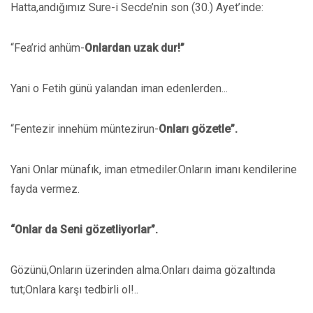
Hatta,andığımız Sure-i Secde’nin son (30.) Ayet’inde:
“Fea’rid anhüm-
Onlardan uzak dur!”
Yani o Fetih günü yalandan iman edenlerden...
“Fentezir innehüm müntezirun-
Onları gözetle”.
Yani Onlar münafık, iman etmediler.Onların imanı kendilerine
fayda vermez.
“Onlar da Seni gözetliyorlar”.
Gözünü,Onların üzerinden alma.Onları daima gözaltında
tut;Onlara karşı tedbirli ol!..