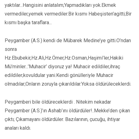
yaktılar...Hangisini anlatalım;Yapmadıkları yok.Ekmek
vermediler,yemek vermediler.Bir kısmı Habeşisten’agitti;Bir
kısmı başka taraflara...
Peygamber (A.S.) kendi de Mübarek Medine’ye gitti.O’ndan
sonra
Hz.Ebubekir,Hz.Ali,Hz.Ömer,Hz.Osman,Haşimi’ler,Hakiki
Mü’minler...’Muhacir’ diyoruz ya! Muhacir edildiler,ihraç
edildiler;kovuldular yani.Kendi gönülleriyle Muhacir
olmadılar;Onların zoruyla çıkarıldılar.Yoksa öldürüleceklerdi.
Peygamberi bile öldüreceklerdi . Nitekim nekadar
Peygamber (A.S.)’ın Ashab’ını öldürdüler!..Mekke’den çıkan
çıktı; Çıkamayanı öldürdüler. Bazılarının, çucuğu, ihtiyar
anaları kaldı.