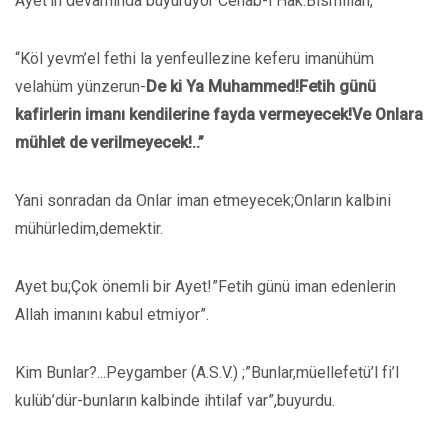
Ayet’in devamında buyuruyor Cenab-ı Hak:Bismillah,
“Köl yevm’el fethi la yenfeullezine keferu imanühüm
velahüm yünzerun-
De ki Ya Muhammed!Fetih günü
kafirlerin imanı kendilerine fayda vermeyecek!Ve Onlara
mühlet de verilmeyecek!..”
Yani sonradan da Onlar iman etmeyecek;Onların kalbini
mühürledim,demektir.
Ayet bu;Çok önemli bir Ayet!”Fetih günü iman edenlerin
Allah imanını kabul etmiyor”.
Kim Bunlar?...Peygamber (A.S.V.) ;”Bunlar,müellefetü’l fi’l
kulüb’dür-bunların kalbinde ihtilaf var”,buyurdu.