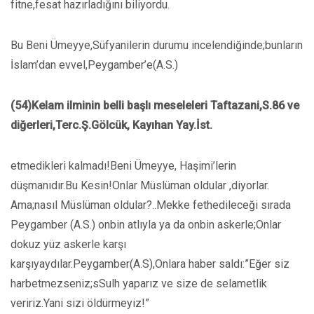
fitne,fesat hazırladığını biliyordu.
Bu Beni Ümeyye,Süfyanilerin durumu incelendiğinde;bunların
İslam’dan evvel,Peygamber’e(A.S.)
(54)Kelam ilminin belli başlı meseleleri Taftazani,S.86 ve
diğerleri,Terc.Ş.Gölcük, Kayıhan Yay.İst.
etmedikleri kalmadı!Beni Ümeyye, Haşimi’lerin
düşmanıdır.Bu Kesin!Onlar Müslüman oldular ,diyorlar.
Ama;nasıl Müslüman oldular?..Mekke fethedileceği sırada
Peygamber (A.S.) onbin atlıyla ya da onbin askerle;Onlar
dokuz yüz askerle karşı
karşıyaydılar.Peygamber(A.S),Onlara haber saldı:”Eğer siz
harbetmezseniz;sSulh yaparız ve size de selametlik
veririz.Yani sizi öldürmeyiz!”