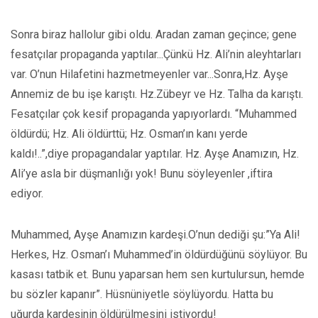
Sonra biraz hallolur gibi oldu. Aradan zaman geçince; gene
fesatçılar propaganda yaptılar...Çünkü Hz. Ali’nin aleyhtarları
var. O’nun Hilafetini hazmetmeyenler var...Sonra,Hz. Ayşe
Annemiz de bu işe karıştı. Hz.Zübeyr ve Hz. Talha da karıştı.
Fesatçılar çok kesif propaganda yapıyorlardı. “Muhammed
öldürdü; Hz. Ali öldürttü; Hz. Osman’ın kanı yerde
kaldı!..”,diye propagandalar yaptılar. Hz. Ayşe Anamızın, Hz.
Ali’ye asla bir düşmanlığı yok! Bunu söyleyenler ,iftira
ediyor.
Muhammed, Ayşe Anamızın kardeşi.O’nun dediği şu:”Ya Ali!
Herkes, Hz. Osman’ı Muhammed’in öldürdüğünü söylüyor. Bu
kasası tatbik et. Bunu yaparsan hem sen kurtulursun, hemde
bu sözler kapanır”. Hüsnüniyetle söylüyordu. Hatta bu
uğurda kardeşinin öldürülmesini istiyordu!