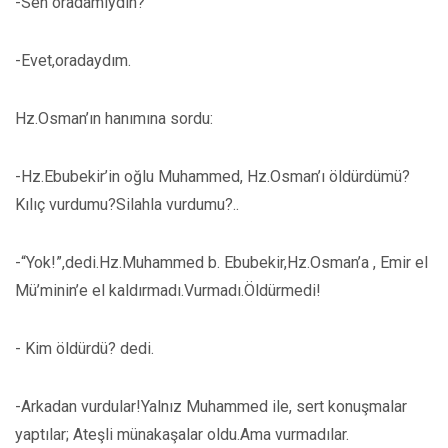
-Sen oradamıydın?
-Evet,oradaydım.
Hz.Osman’ın hanımına sordu:
-Hz.Ebubekir’in oğlu Muhammed, Hz.Osman’ı öldürdümü?
Kılıç vurdumu?Silahla vurdumu?..
-“Yok!”,dedi.Hz.Muhammed b. Ebubekir,Hz.Osman’a , Emir el
Mü’minin’e el kaldırmadı.Vurmadı.Öldürmedi!
- Kim öldürdü? dedi.
-Arkadan vurdular!Yalnız Muhammed ile, sert konuşmalar
yaptılar; Ateşli münakaşalar oldu.Ama vurmadılar.