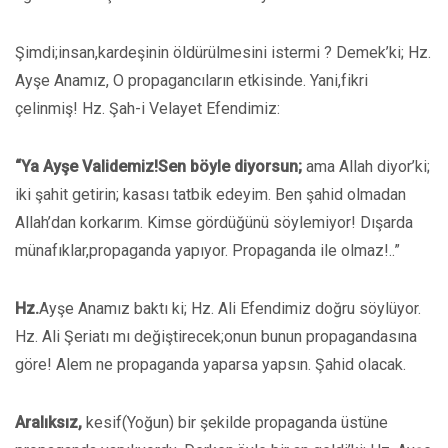
Şimdi;insan,kardeşinin öldürülmesini istermi ? Demek’ki; Hz.
Ayşe Anamız, O propagancıların etkisinde. Yani,fikri
çelinmiş! Hz. Şah-i Velayet Efendimiz:
“Ya Ayşe Validemiz!Sen böyle diyorsun;
ama Allah diyor’ki;
iki şahit getirin; kasası tatbik edeyim. Ben şahid olmadan
Allah’dan korkarım. Kimse gördüğünü söylemiyor! Dışarda
münafıklar,propaganda yapıyor. Propaganda ile olmaz!..”
Hz.
Ayşe Anamız baktı ki; Hz. Ali Efendimiz doğru söylüyor.
Hz. Ali Şeriatı mı değiştirecek;onun bunun propagandasına
göre! Alem ne propaganda yaparsa yapsın. Şahid olacak.
Aralıksız,
kesif(Yoğun) bir şekilde propaganda üstüne