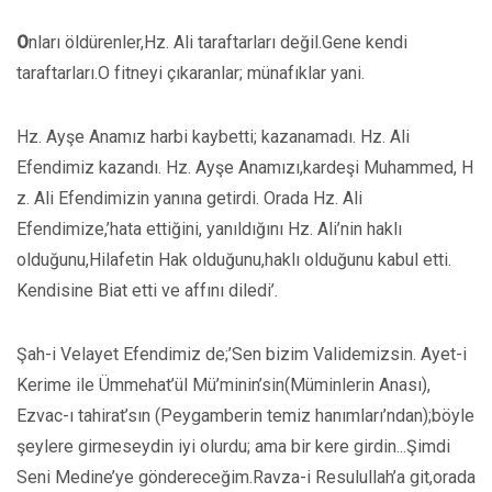
O
nları öldürenler,Hz. Ali taraftarları değil.Gene kendi
taraftarları.O fitneyi çıkaranlar; münafıklar yani.
Hz. Ayşe Anamız harbi kaybetti; kazanamadı. Hz. Ali
Efendimiz kazandı. Hz. Ayşe Anamızı,kardeşi Muhammed, H
z. Ali Efendimizin yanına getirdi. Orada Hz. Ali
Efendimize,’hata ettiğini, yanıldığını Hz. Ali’nin haklı
olduğunu,Hilafetin Hak olduğunu,haklı olduğunu kabul etti.
Kendisine Biat etti ve affını diledi’.
Şah-i Velayet Efendimiz de;’Sen bizim Validemizsin. Ayet-i
Kerime ile Ümmehat’ül Mü’minin’sin(Müminlerin Anası),
Ezvac-ı tahirat’sın (Peygamberin temiz hanımları’ndan);böyle
şeylere girmeseydin iyi olurdu; ama bir kere girdin...Şimdi
Seni Medine’ye göndereceğim.Ravza-i Resulullah’a git,orada