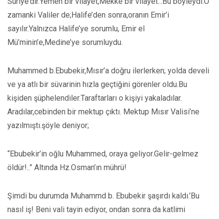
Suriye’dir.Yemen bir vilayet,Mekke bir vilayet...Bu böyleydi.O
zamanki Valiler de;Halife’den sonra,oranın Emir’i
sayılır.Yalnızca Halife’ye sorumlu, Emir el
Mü’minin’e,Medine’ye sorumluydu.
Muhammed b.Ebubekir,Mısır’a doğru ilerlerken; yolda develi
ve ya atlı bir süvarinin hızla geçtiğini görenler oldu.Bu
kişiden şüphelendiler.Taraftarları o kişiyi yakaladılar.
Aradılar,cebinden bir mektup çıktı. Mektup Mısır Valisi’ne
yazılmıştı.şöyle deniyor;
“Ebubekir’in oğlu Muhammed, oraya geliyor.Gelir-gelmez
öldür!..” Altında Hz.Osman’ın mührü!
Şimdi bu durumda Muhammd b. Ebubekir şaşırdı kaldı.’Bu
nasıl iş! Beni vali tayin ediyor, ondan sonra da katlimi