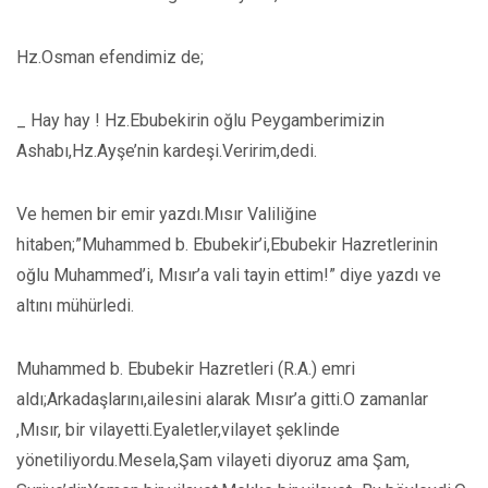
Hz.Osman efendimiz de;
_ Hay hay ! Hz.Ebubekirin oğlu Peygamberimizin
Ashabı,Hz.Ayşe’nin kardeşi.Veririm,dedi.
Ve hemen bir emir yazdı.Mısır Valiliğine
hitaben;”Muhammed b. Ebubekir’i,Ebubekir Hazretlerinin
oğlu Muhammed’i, Mısır’a vali tayin ettim!” diye yazdı ve
altını mühürledi.
Muhammed b. Ebubekir Hazretleri (R.A.) emri
aldı;Arkadaşlarını,ailesini alarak Mısır’a gitti.O zamanlar
,Mısır, bir vilayetti.Eyaletler,vilayet şeklinde
yönetiliyordu.Mesela,Şam vilayeti diyoruz ama Şam,