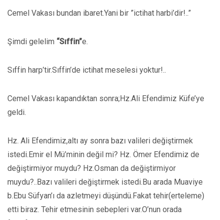
Cemel Vakası bundan ibaret.Yani bir ”ictihat harbi’dir!..”
Şimdi gelelim
“Sıffin”
e.
Sıffin harp’tir.Sıffin’de ictihat meselesi yoktur!..
Cemel Vakası kapandıktan sonra;Hz.Ali Efendimiz Küfe’ye
geldi.
Hz. Ali Efendimiz,altı ay sonra bazı valileri değiştirmek
istedi.Emir el Mü’minin değil mi? Hz. Ömer Efendimiz de
değiştirmiyor muydu? Hz.Osman da değiştirmiyor
muydu?..Bazı valileri değiştirmek istedi.Bu arada Muaviye
b.Ebu Süfyan’ı da azletmeyi düşündü.Fakat tehir(erteleme)
etti biraz. Tehir etmesinin sebepleri var.O’nun orada