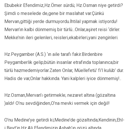
Ebubekir Efendimiz,Hz.Ömer sürdü; Hz.Osman niye getirdi?
Şimdi o meselede de,gene bir maslahat var.Çünkü
Mervan,gittiği yerde durmuyordu.İhtilal yapmak istiyordu!
Mervan’ın kalbi dönmemiş bir türlü...Onlar,aşiret reisi ‘dirler.
Mekke’nin ileri gelenleri, reisleri,ekabirleri,yani zenginleri.
Hz.Peygamber (A.S.) ‘ın aile tarafı fakir.Birdenbire
Peygamberlik gelip;bütün insanlar etrafında toplanınca;bir
türlü hazmedemiyorlar.Zaten Onlar, Müellefetü’ fi’l kulüb’ dur.
Hadis de var,Onlar hakkında. Yani kalpleri iyice dönmemiş!..
Hz.Osman,Mervan’ı getirmekle; nezaret altına (gözaltına
)aldı! O’nu sevdiğinden,O’na mevki vermek için değil!
O’nu Medine’ye getirdi ki;Medine’de gözaltında;Kendinin,Ehl-
i Beyt’in,Hz.Ali Efendimizin,Ashab’ın gözü altında