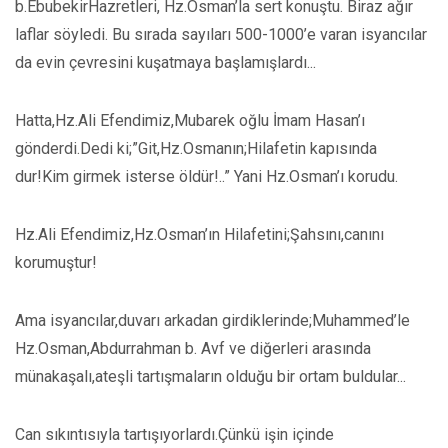
b.EbubekirHazretleri, Hz.Osman’la sert konuştu. Biraz ağır
laflar söyledi. Bu sırada sayıları 500-1000’e varan isyancılar
da evin çevresini kuşatmaya başlamışlardı...
Hatta,Hz.Ali Efendimiz,Mubarek oğlu İmam Hasan’ı
gönderdi.Dedi ki;”Git,Hz.Osmanın;Hilafetin kapısında
dur!Kim girmek isterse öldür!..” Yani Hz.Osman’ı korudu.
Hz.Ali Efendimiz,Hz.Osman’ın Hilafetini;Şahsını,canını
korumuştur!
Ama isyancılar,duvarı arkadan girdiklerinde;Muhammed’le
Hz.Osman,Abdurrahman b. Avf ve diğerleri arasında
münakaşalı,ateşli tartışmaların olduğu bir ortam buldular...
Can sıkıntısıyla tartışıyorlardı.Çünkü işin içinde