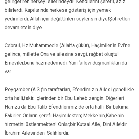
gelirgetiren herşeyi ellerindeydi! Kendilerini şerefli, aziz
bilirlerdi. Kapılarında herkese gösteriş için yemek
yedirirlerdi. Allah için değil;Ünleri söylensin diye!Şöhretleri
devam etsin diye.
Cebrail, Hz.Muhammed’e (Allah’a şükür), Haşimiler’in Evi’ne
gelince; millette Ona ve ailesine sevgi, rağbet oluştu!
Emeviler,bunu hazmedemedi. Yani ‘ailevi düşmanlıkları’da
var.
Peygamber (A.S.)’ın taraftarları, Efendimizin Ailesi genellikle
orta halli,fakir. İçlerinden bir Ebu Leheb zengin. Diğerleri
Hamza da Ebu Talib Efendilerimiz de orta halli. Bir bakıma
Fakirler. Onların şerefi Haşimilekten; Mekke’nin,Kabe’nin
hizmetini üstlenmekten! Onlar;bir’Kutsal Aile’, Dini Aile’dir.
İbrahim Ailesinden; Salihlerdir.