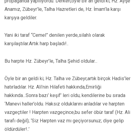
propaganda yapılıyordu. Derken,öyle bir an geldi’ki; Hz. Ayşe
Anamız, Zübeyr’le, Talha Hazretleri de, Hz. İmam’la karşı
karşıya geldiler.
Yani iki taraf “Cemel” denilen yerde,silahlı olarak
karşılaştılar.Artık harp başladı!..
Bu harpte Hz. Zübeyr’le, Talha Şehid oldular...
Öyle bir an geldi ki; Hz. Talha ve Zübeyr,artık birçok Hadis’ler
hatırladılar. Hz. Ali’nin Hilafeti hakkında,Emirliği
hakkında...Sonra bazı’ keşif’ leri oldu; kendilerine bu sırada
‘Manevi haller’oldu. Haksız olduklarını anladılar ve harpten
vazgeçtiler ! Harpten vazgeçince,bu sefer öbür taraf (Hz. Ali
tarafı değil); ‘Siz Harpten vaz mı geçiyorsunuz; diye gelip
öldürdüler!..’