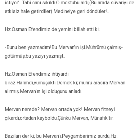
istiyor’...Tabi canı sıkıldı.O mektubu aldı;(Bu arada süvariyi de
etkisiz hale getirdiler) Medine’ye geri döndüler!..
Hz.Osman Efendimiz de yemini billah etti ki;
-Bunu ben yazmadım!Bu Mervan’ın işi.Mührümü çalmış-
götürmüş;bu yazıyı yazmış!..
Hz.Osman Efendimiz ihtiyardı
biraz.Halimdi,yumuşaktı.Demek ki; mührü arasıra Mervan
alırmış.Mervan’ın işi olduğunu anladı.
Mervan nerede? Mervan ortada yok! Mervan fitneyi
çıkardı,ortadan kayboldu.Çünkü Mervan, Münafık’tır.
Bazıları der ki; bu Mervan’ı,Peygamberimiz sürdü,Hz.