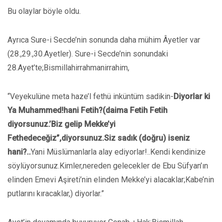
Bu olaylar böyle oldu.
Ayrıca Sure-i Secde’nin sonunda daha mühim Âyetler var
(28.,29.,30.Ayetler). Sure-i Secde’nin sonundaki
28.Ayet’te;Bismillahirrahmanirrahim,
“Veyekulüne meta haze’l fethü inküntüm sadikin-
Diyorlar ki
Ya Muhammed!hani Fetih?(daima Fetih Fetih
diyorsunuz.’Biz gelip Mekke’yi
Fethedeceğiz”,diyorsunuz.Siz sadık (doğru) iseniz
hani?..
Yani Müslümanlarla alay ediyorlar!..Kendi kendinize
söylüyorsunuz.Kimler,nereden gelecekler de Ebu Süfyan’ın
elinden Emevi Aşireti’nin elinden Mekke’yi alacaklar;Kabe’nin
putlarını kıracaklar,) diyorlar.”