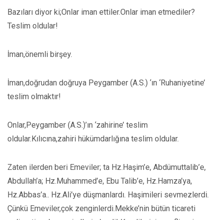
Bazıları diyor ki;Onlar iman ettiler.Onlar iman etmediler?
Teslim oldular!
İman,önemli birşey.
İman,doğrudan doğruya Peygamber (A.S.) ‘ın ‘Ruhaniyetine’
teslim olmaktır!
Onlar,Peygamber (A.S.)’ın ‘zahirine’ teslim
oldular.Kılıcına,zahiri hükümdarlığına teslim oldular.
Zaten ilerden beri Emeviler; ta Hz.Haşim’e, Abdümuttalib’e,
Abdullah’a; Hz.Muhammed’e, Ebu Talib’e, Hz.Hamza’ya,
Hz.Abbas’a.. Hz.Ali’ye düşmanlardı. Haşimileri sevmezlerdi.
Çünkü Emeviler,çok zenginlerdi.Mekke’nin bütün ticareti