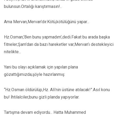
bulunsun.Ortalığı karıştırmasın!..
Ama Mervan,Mervan’dır.Kötü,kötülüğünü yapar...
Hz.Osman,’Ben bunu yapmadım’,dedi.Fakat bu arada başka
fitneler;Şam’dan da bazı hareketler var;Mervan’ı destekleyici
nitelikte...
Yani bu olayı açıklamak için yapılan plana
gözattığımızda;şöyle hazırlanmış:
“Hz.Osman öldürülüp,Hz. Ali’nin üstüne atılacak!”.Asıl konu
bu! İhtilalciler,bunu gizli planda yapıyorlar.
Tartışma devam ediyordu... Hatta Muhammed