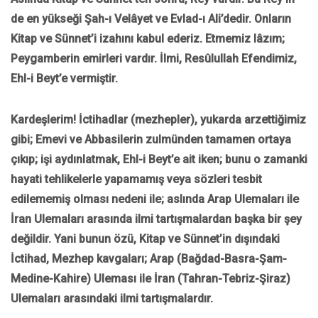
de en yükseği Şah-ı Velâyet ve Evlad-ı Ali’dedir. Onların
Kitap ve Sünnet’i izahını kabul ederiz. Etmemiz lâzım;
Peygamberin emirleri vardır. İlmi, Resûlullah Efendimiz,
Ehl-i Beyt’e vermiştir.
Kardeşlerim! İctihadlar (mezhepler), yukarda arzettiğimiz
gibi; Emevi ve Abbasilerin zulmünden tamamen ortaya
çıkıp; işi aydınlatmak, Ehl-i Beyt’e ait iken; bunu o zamanki
hayati tehlikelerle yapamamış veya sözleri tesbit
edilememiş olması nedeni ile; aslında Arap Ulemaları ile
İran Ulemaları arasında ilmi tartışmalardan başka bir şey
değildir. Yani bunun özü, Kitap ve Sünnet’in dışındaki
İctihad, Mezhep kavgaları; Arap (Bağdad-Basra-Şam-
Medine-Kahire) Uleması ile İran (Tahran-Tebriz-Şiraz)
Ulemaları arasındaki ilmi tartışmalardır.