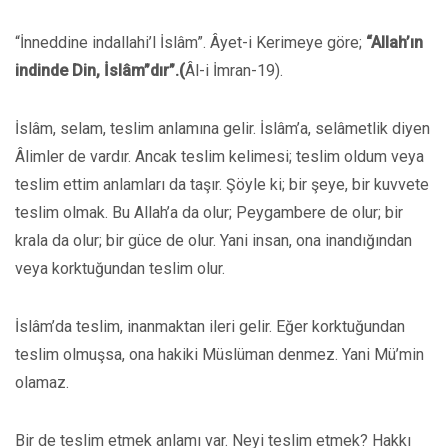
“İnneddine indallahi’l İslâm”. Âyet-i Kerimeye göre;
“Allah’ın
indinde
Din, İslâm”dır”.(
Âl-i İmran-19).
İslâm, selam, teslim anlamına gelir. İslâm’a, selâmetlik diyen
Âlimler de vardır. Ancak teslim kelimesi; teslim oldum veya
teslim ettim anlamları da taşır. Şöyle ki; bir şeye, bir kuvvete
teslim olmak. Bu Allah’a da olur; Peygambere de olur; bir
krala da olur; bir güce de olur. Yani insan, ona inandığından
veya korktuğundan teslim olur.
İslâm’da teslim, inanmaktan ileri gelir. Eğer korktuğundan
teslim olmuşsa, ona hakiki Müslüman denmez. Yani Mü’min
olamaz.
Bir de teslim etmek anlamı var. Neyi teslim etmek? Hakkı