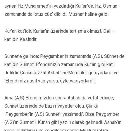
aynen Hz.Muhammed’in yazdırdığı Kur’an’dır. Hz. Osman
zamanında da ‘otuz cüz’ dikildi, Mushaf haline geldi.
Kur’an kat’idir. Kur’an’ın üzerinde tartışma olmaz!. Delil-i
kat’idir. Kesindir.
Sünnet’e gelince; Peygamber’in zamanında (A.S), Sünnet de
kat’idir. Sünnet, Efendimizin zamanında Kur’an gibi kat’i
delildir. Çünkü bizzat Ashab’lar-Müminler görüyorlardı ve
‘Efendimiz nasıl yapıyorsa, öyle yapıyorlardı’.
Ama (A.S) Efendimizden sonra Ashab da vefat edince;
Sünnet üzerinde de bazı rivayetler oldu. Çünkü
‘Peygamber’in (A.S) Sünnet’i yazılmadı’. Bize Peygamber
(A.S)’ın Sünnet’i, Kur’an gibi yazılı olarak gelmedi. Ashab’ın
kendi evlatlarına ve kendilerini gören Müslümanlara