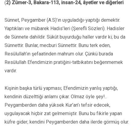
(
2) Zümer-3, Bakara-113, insan-24, âyetler ve diğerleri
Sünnet, Peygamber (A.S)’ın uyguladığı-yaptığı demektir.
Yaptıkları ve mübarek Hadis’leri (Şerefli Sözleri). Hadisler
de Sünnete dahildir. Sükût buyurduğu haller vardır ki; bu da
Sünnettir. Bunlar, mecburi Sünnettir. Bunu terk eden,
Resûlullah’ın şefaatinden mahrum olur. Çünkü burada
Resûlullah Efendimizin pratiğini-tatbikatını beğenmemek
vardır.
Kişinin başka türlü yapması; Efendimizin yanlış yaptığı,
kendinin düzelttiği anlamı çıkar. Olmaz öyle şey!..
Peygamberden daha yüksek Kur’an’ı tefsir edecek,
uygulayacak hiçbir zat gelmemiştir. Bunu bu fikirle yapan
küfre gider; kendini Peygamberden daha ilerde görmüş olur.