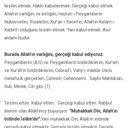
teslim etmek; Hakkı kabullenmek. Gerçeği kabul etmek.
Allah’ın varlığını ve birliğini, Hazret-i Peygamberin
Nübüvvetini, Risaletini, Kur’an-ı Kerim’in, Allah’ın Kelâm-ı
Kadim’i olduğunu teslim etmek. Yani kabul etmek. Asıl
anlamı budur.
Burada Allah’ın varlığını, gerçeği kabul ediyoruz.
Peygamberini (A.S) ve Peygamberin bildirdiklerini; Kur’an’ı
ve Kur’an’ın bildirdiklerini; Cebrail’i, Vahy’i, madde ötesi
metafizik gerçekleri; Cenneti, Cehennemi… Gaybî Mahlûkları;
Ruh, Melek, Cin gibi..(1)
Teslim ettim. Kabul ettim… Gerçeği kabul ettim. Rabbul
âlemin olan Allah’ımız buyuruyor:
”Muhakkak Din, Allah’ın
indinde İslâm’dır”.
Yani muhakkak Din, Allah’ın indinde
gerçeği kabul etmektir. Gerçeği teslim etmektir. Geçeği