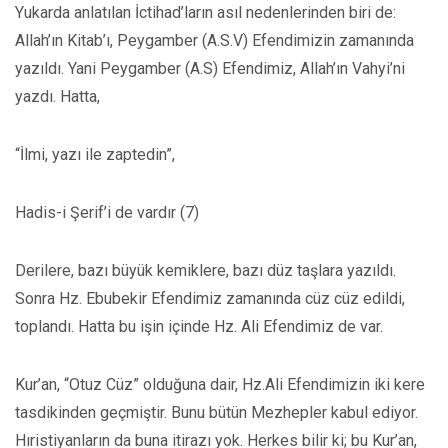
Yukarda anlatılan İctihad’ların asıl nedenlerinden biri de:
Allah’ın Kitab’ı, Peygamber (A.S.V) Efendimizin zamanında
yazıldı. Yani Peygamber (A.S) Efendimiz, Allah’ın Vahyi’ni
yazdı. Hatta,
“İlmi, yazı ile zaptedin”,
Hadis-i Şerif’i de vardır (7)
Derilere, bazı büyük kemiklere, bazı düz taşlara yazıldı.
Sonra Hz. Ebubekir Efendimiz zamanında cüz cüz edildi,
toplandı. Hatta bu işin içinde Hz. Ali Efendimiz de var.
Kur’an, “Otuz Cüz” olduğuna dair, Hz.Ali Efendimizin iki kere
tasdikinden geçmiştir. Bunu bütün Mezhepler kabul ediyor.
Hıristiyanların da buna itirazı yok. Herkes bilir ki; bu Kur’an,