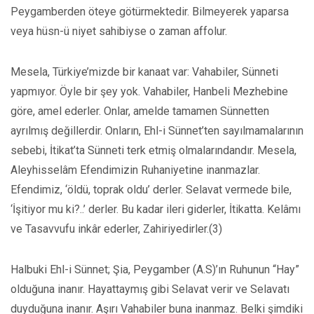
Peygamberden öteye götürmektedir. Bilmeyerek yaparsa
veya hüsn-ü niyet sahibiyse o zaman affolur.
Mesela, Türkiye’mizde bir kanaat var: Vahabiler, Sünneti
yapmıyor. Öyle bir şey yok. Vahabiler, Hanbeli Mezhebine
göre, amel ederler. Onlar, amelde tamamen Sünnetten
ayrılmış değillerdir. Onların, Ehl-i Sünnet’ten sayılmamalarının
sebebi, İtikat’ta Sünneti terk etmiş olmalarındandır. Mesela,
Aleyhisselâm Efendimizin Ruhaniyetine inanmazlar.
Efendimiz, ‘öldü, toprak oldu’ derler. Selavat vermede bile,
‘İşitiyor mu ki?..’ derler. Bu kadar ileri giderler, İtikatta. Kelâmı
ve Tasavvufu inkâr ederler, Zahiriyedirler.(3)
Halbuki Ehl-i Sünnet; Şia, Peygamber (A.S)’ın Ruhunun “Hay”
olduğuna inanır. Hayattaymış gibi Selavat verir ve Selavatı
duyduğuna inanır. Aşırı Vahabiler buna inanmaz. Belki şimdiki