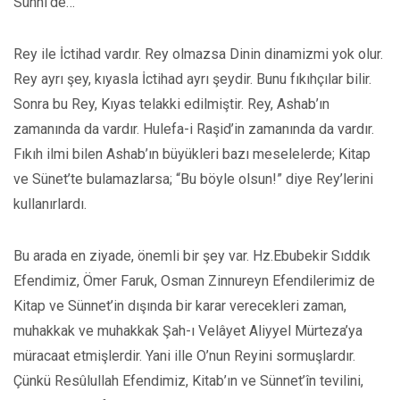
Sünni’de…
Rey ile İctihad vardır. Rey olmazsa Dinin dinamizmi yok olur.
Rey ayrı şey, kıyasla İctihad ayrı şeydir. Bunu fıkıhçılar bilir.
Sonra bu Rey, Kıyas telakki edilmiştir. Rey, Ashab’ın
zamanında da vardır. Hulefa-i Raşid’in zamanında da vardır.
Fıkıh ilmi bilen Ashab’ın büyükleri bazı meselelerde; Kitap
ve Sünet’te bulamazlarsa; “Bu böyle olsun!” diye Rey’lerini
kullanırlardı.
Bu arada en ziyade, önemli bir şey var. Hz.Ebubekir Sıddık
Efendimiz, Ömer Faruk, Osman Zinnureyn Efendilerimiz de
Kitap ve Sünnet’in dışında bir karar verecekleri zaman,
muhakkak ve muhakkak Şah-ı Velâyet Aliyyel Mürteza’ya
müracaat etmişlerdir. Yani ille O’nun Reyini sormuşlardır.
Çünkü Resûlullah Efendimiz, Kitab’ın ve Sünnet’în tevilini,