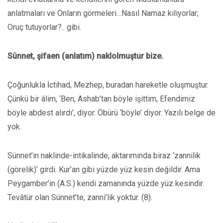
anlatmaları ve Onların görmeleri…Nasıl Namaz kılıyorlar;
Oruç tutuyorlar?.. gibi.
Sünnet, şifaen (anlatım) naklolmuştur bize.
Çoğunlukla İctihad, Mezhep, buradan hareketle oluşmuştur.
Çünkü bir âlim, ‘Ben, Ashab’tan böyle işittim; Efendimiz
böyle abdest alırdı’, diyor. Öbürü ‘böyle’ diyor. Yazılı belge de
yok.
Sünnet’in naklinde-intikalinde, aktarımında biraz ‘zannilik
(görelik)’ girdi. Kur’an gibi yüzde yüz kesin değildir. Ama
Peygamber’in (A.S.) kendi zamanında yüzde yüz kesindir.
Tevâtür olan Sünnet’te, zanni’lik yoktur. (8).