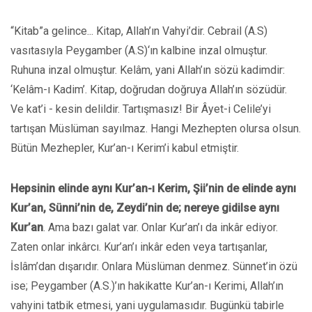
“Kitab”a gelince... Kitap, Allah’ın Vahyi’dir. Cebrail (A.S)
vasıtasıyla Peygamber (A.S)‘ın kalbine inzal olmuştur.
Ruhuna inzal olmuştur. Kelâm, yani Allah’ın sözü kadimdir:
‘Kelâm-ı Kadim’. Kitap, doğrudan doğruya Allah’ın sözüdür.
Ve kat’i - kesin delildir. Tartışmasız! Bir Âyet-i Celile’yi
tartışan Müslüman sayılmaz. Hangi Mezhepten olursa olsun.
Bütün Mezhepler, Kur’an-ı Kerim’i kabul etmiştir.
Hepsinin elinde aynı Kur’an-ı Kerim, Şii’nin de elinde aynı
Kur’an, Sünni’nin de, Zeydi’nin de; nereye gidilse aynı
Kur’an
. Ama bazı galat var. Onlar Kur’an’ı da inkâr ediyor.
Zaten onlar inkârcı. Kur’an’ı inkâr eden veya tartışanlar,
İslâm’dan dışarıdır. Onlara Müslüman denmez. Sünnet’in özü
ise; Peygamber (A.S.)’ın hakikatte Kur’an-ı Kerimi, Allah’ın
vahyini tatbik etmesi, yani uygulamasıdır. Bugünkü tabirle