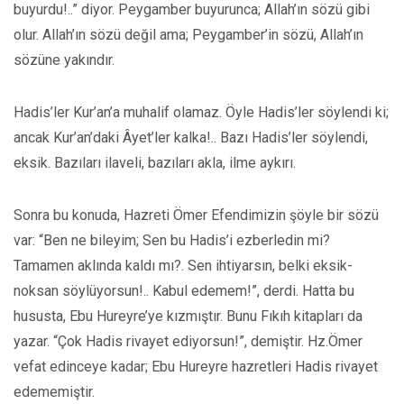
buyurdu!..” diyor. Peygamber buyurunca; Allah’ın sözü gibi
olur. Allah’ın sözü değil ama; Peygamber’in sözü, Allah’ın
sözüne yakındır.
Hadis’ler Kur’an’a muhalif olamaz. Öyle Hadis’ler söylendi ki;
ancak Kur’an’daki Âyet’ler kalka!.. Bazı Hadis’ler söylendi,
eksik. Bazıları ilaveli, bazıları akla, ilme aykırı.
Sonra bu konuda, Hazreti Ömer Efendimizin şöyle bir sözü
var: “Ben ne bileyim; Sen bu Hadis’i ezberledin mi?
Tamamen aklında kaldı mı?. Sen ihtiyarsın, belki eksik-
noksan söylüyorsun!.. Kabul edemem!”, derdi. Hatta bu
hususta, Ebu Hureyre’ye kızmıştır. Bunu Fıkıh kitapları da
yazar. “Çok Hadis rivayet ediyorsun!”, demiştir. Hz.Ömer
vefat edinceye kadar; Ebu Hureyre hazretleri Hadis rivayet
edememiştir.