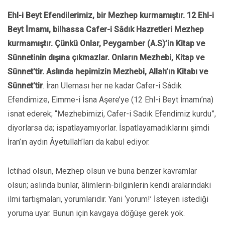
Ehl-i Beyt Efendilerimiz, bir Mezhep kurmamıştır. 12 Ehl-i
Beyt İmamı, bilhassa Cafer-i Sâdık Hazretleri Mezhep
kurmamıştır. Çünkü Onlar, Peygamber (A.S)’in Kitap ve
Sünnetinin dışına çıkmazlar. Onların Mezhebi, Kitap ve
Sünnet’tir. Aslında hepimizin Mezhebi, Allah’ın Kitabı ve
Sünnet’tir
. İran Uleması her ne kadar Cafer-i Sâdık
Efendimize, Eimme-i İsna Aşere’ye (12 Ehl-i Beyt İmamı’na)
isnat ederek; “Mezhebimizi, Cafer-i Sadık Efendimiz kurdu”,
diyorlarsa da; ispatlayamıyorlar. İspatlayamadıklarını şimdi
İran’ın aydın Âyetullah’ları da kabul ediyor.
İctihad olsun, Mezhep olsun ve buna benzer kavramlar
olsun; aslında bunlar, âlimlerin-bilginlerin kendi aralarındaki
ilmi tartışmaları, yorumlarıdır. Yani ‘yorum!’ İsteyen istediği
yoruma uyar. Bunun için kavgaya döğüşe gerek yok.