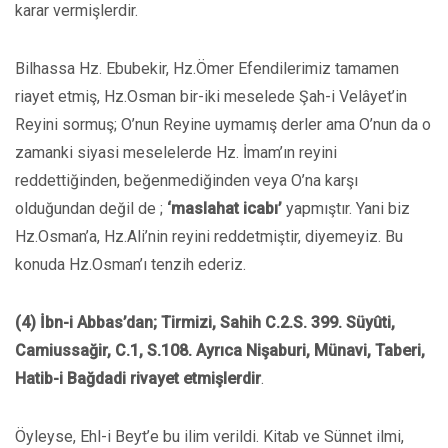
karar vermişlerdir.
Bilhassa Hz. Ebubekir, Hz.Ömer Efendilerimiz tamamen
riayet etmiş, Hz.Osman bir-iki meselede Şah-i Velâyet’in
Reyini sormuş; O’nun Reyine uymamış derler ama O’nun da o
zamanki siyasi meselelerde Hz. İmam’ın reyini
reddettiğinden, beğenmediğinden veya O’na karşı
olduğundan değil de ;
‘maslahat icabı’
yapmıştır. Yani biz
Hz.Osman’a, Hz.Ali’nin reyini reddetmiştir, diyemeyiz. Bu
konuda Hz.Osman’ı tenzih ederiz.
(4) İbn-i Abbas’dan; Tirmizi, Sahih C.2.S. 399. Süyûti,
Camiussağir, C.1, S.108. Ayrıca Nişaburi, Münavi, Taberi,
Hatib-i Bağdadi rivayet etmişlerdir
.
Öyleyse, Ehl-i Beyt’e bu ilim verildi. Kitab ve Sünnet ilmi,