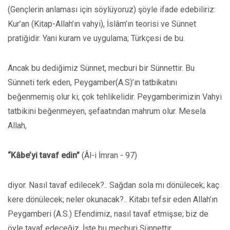
(Gençlerin anlaması için söylüyoruz) şöyle ifade edebiliriz:
Kur’an (Kitap-Allah’ın vahyi), İslâm’ın teorisi ve Sünnet
pratiğidir. Yani kuram ve uygulama; Türkçesi de bu.
Ancak bu dediğimiz Sünnet, mecburi bir Sünnettir. Bu
Sünneti terk eden, Peygamber(A.S)’ın tatbikatını
beğenmemiş olur ki; çok tehlikelidir. Peygamberimizin Vahyi
tatbikini beğenmeyen, şefaatından mahrum olur. Mesela
Allah,
“Kâbe’yi tavaf edin”
(Âl-i İmran - 97)
diyor. Nasıl tavaf edilecek?.. Sağdan sola mı dönülecek; kaç
kere dönülecek; neler okunacak?.. Kitabı tefsir eden Allah’ın
Peygamberi (A.S.) Efendimiz, nasıl tavaf etmişse; biz de
öyle tavaf edeceğiz. İşte bu mecburi Sünnettir.