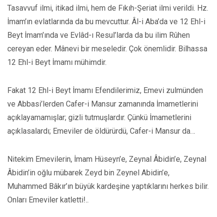
Tasavvuf ilmi, itikad ilmi, hem de Fıkıh-Şeriat ilmi verildi. Hz.
İmam’ın evlatlarında da bu mevcuttur. Âl-i Aba’da ve 12 Ehl-i
Beyt İmam’ında ve Evlâd-ı Resul’larda da bu ilim Rûhen
cereyan eder. Mânevi bir meseledir. Çok önemlidir. Bilhassa
12 Ehl-i Beyt İmamı mühimdir.
Fakat 12 Ehl-i Beyt İmamı Efendilerimiz, Emevi zulmünden
ve Abbasi’lerden Cafer-i Mansur zamanında İmametlerini
açıklayamamışlar; gizli tutmuşlardır. Çünkü İmametlerini
açıklasalardı; Emeviler de öldürürdü, Cafer-i Mansur da…
Nitekim Emevilerin, İmam Hüseyn’e, Zeynal Âbidin’e, Zeynal
Âbidin’in oğlu mübarek Zeyd bin Zeynel Abidin’e,
Muhammed Bâkır’ın büyük kardeşine yaptıklarını herkes bilir.
Onları Emeviler katletti!..