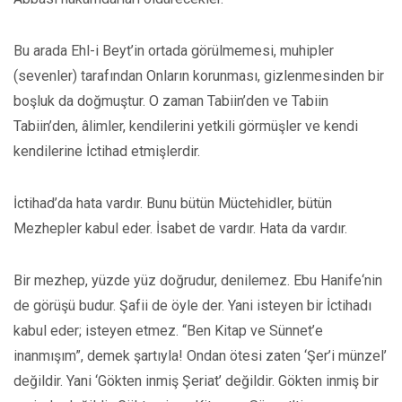
Bu arada Ehl-i Beyt’in ortada görülmemesi, muhipler
(sevenler) tarafından Onların korunması, gizlenmesinden bir
boşluk da doğmuştur. O zaman Tabiin’den ve Tabiin
Tabiin’den, âlimler, kendilerini yetkili görmüşler ve kendi
kendilerine İctihad etmişlerdir.
İctihad’da hata vardır. Bunu bütün Müctehidler, bütün
Mezhepler kabul eder. İsabet de vardır. Hata da vardır.
Bir mezhep, yüzde yüz doğrudur, denilemez. Ebu Hanife‘nin
de görüşü budur. Şafii de öyle der. Yani isteyen bir İctihadı
kabul eder; isteyen etmez. “Ben Kitap ve Sünnet’e
inanmışım”, demek şartıyla! Ondan ötesi zaten ‘Şer’i münzel’
değildir. Yani ‘Gökten inmiş Şeriat’ değildir. Gökten inmiş bir