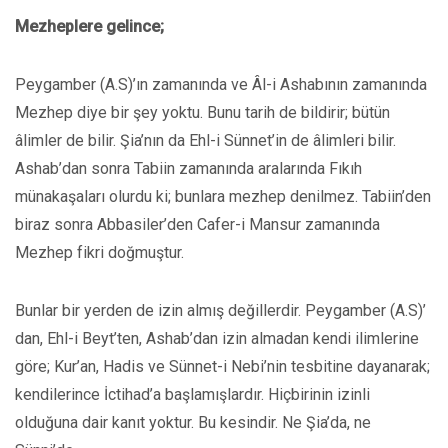
Mezheplere gelince;
Peygamber (A.S)’ın zamanında ve Âl-i Ashabının zamanında
Mezhep diye bir şey yoktu. Bunu tarih de bildirir; bütün
âlimler de bilir. Şia’nın da Ehl-i Sünnet’in de âlimleri bilir.
Ashab’dan sonra Tabiin zamanında aralarında Fıkıh
münakaşaları olurdu ki; bunlara mezhep denilmez. Tabiin’den
biraz sonra Abbasiler’den Cafer-i Mansur zamanında
Mezhep fikri doğmuştur.
Bunlar bir yerden de izin almış değillerdir. Peygamber (A.S)’
dan, Ehl-i Beyt’ten, Ashab’dan izin almadan kendi ilimlerine
göre; Kur’an, Hadis ve Sünnet-i Nebi’nin tesbitine dayanarak;
kendilerince İctihad’a başlamışlardır. Hiçbirinin izinli
olduğuna dair kanıt yoktur. Bu kesindir. Ne Şia’da, ne