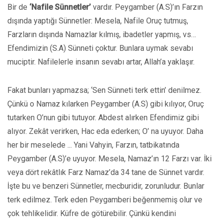
Bir de
‘Nafile Sünnetler’
vardır. Peygamber (A.S)’ın Farzın
dışında yaptığı Sünnetler: Mesela, Nafile Oruç tutmuş,
Farzların dışında Namazlar kılmış, ibadetler yapmış, vs…
Efendimizin (S.A) Sünneti çoktur. Bunlara uymak sevabı
muciptir. Nafilelerle insanın sevabı artar, Allah’a yaklaşır.
Fakat bunları yapmazsa; ‘Sen Sünneti terk ettin’ denilmez.
Çünkü o Namaz kılarken Peygamber (A.S) gibi kılıyor, Oruç
tutarken O’nun gibi tutuyor. Abdest alırken Efendimiz gibi
alıyor. Zekât verirken, Hac eda ederken; O’ na uyuyor. Daha
her bir meselede ... Yani Vahyin, Farzın, tatbikatında
Peygamber (A.S)’e uyuyor. Mesela, Namaz’ın 12 Farzı var. İki
veya dört rekâtlık Farz Namaz’da 34 tane de Sünnet vardır.
İşte bu ve benzeri Sünnetler, mecburidir, zorunludur. Bunlar
terk edilmez. Terk eden Peygamberi beğenmemiş olur ve
çok tehlikelidir. Küfre de götürebilir. Çünkü kendini