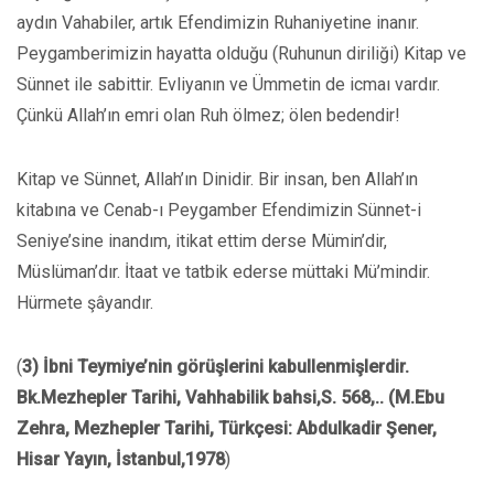
aydın Vahabiler, artık Efendimizin Ruhaniyetine inanır.
Peygamberimizin hayatta olduğu (Ruhunun diriliği) Kitap ve
Sünnet ile sabittir. Evliyanın ve Ümmetin de icmaı vardır.
Çünkü Allah’ın emri olan Ruh ölmez; ölen bedendir!
Kitap ve Sünnet, Allah’ın Dinidir. Bir insan, ben Allah’ın
kitabına ve Cenab-ı Peygamber Efendimizin Sünnet-i
Seniye’sine inandım, itikat ettim derse Mümin’dir,
Müslüman’dır. İtaat ve tatbik ederse müttaki Mü’mindir.
Hürmete şâyandır.
(
3) İbni Teymiye’nin görüşlerini kabullenmişlerdir.
Bk.Mezhepler Tarihi, Vahhabilik bahsi,S. 568,.. (M.Ebu
Zehra, Mezhepler Tarihi, Türkçesi: Abdulkadir Şener,
Hisar Yayın, İstanbul,1978
)