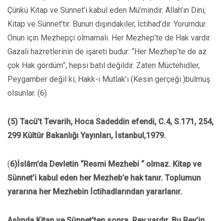
Çünkü Kitap ve Sünnet’i kabul eden Mü’mindir. Allah’ın Dini,
Kitap ve Sünnet’tir. Bunun dışındakiler, İctihad’dır. Yorumdur.
Onun için Mezhepçi olmamalı. Her Mezhep’te de Hak vardır.
Gazali hazretlerinin de işareti budur: “Her Mezhep’te de az
çok Hak gördüm”, hepsi batıl değildir. Zaten Müctehidler,
Peygamber değil ki; Hakk-ı Mutlak’ı (Kesin gerçeği )bulmuş
olsunlar. (6)
(5) Tacü’t Tevarih, Hoca Sadeddin efendi, C.4, S.171, 254,
299 Kültür Bakanlığı Yayınları, İstanbul,1979.
(
6)İslâm’da Devletin “Resmi Mezhebi “ olmaz. Kitap ve
Sünnet’i kabul eden her Mezheb’e hak tanır. Toplumun
yararına her Mezhebin İctihadlarından yararlanır.
Aslında Kitap ve Sünnet’ten sonra, Rey vardır. Bu Rey’in