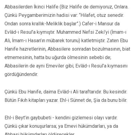
Abbasilerden İkinci Halife (Biz Halife de demiyoruz, Onlara.
Çünkü Peygamberimizin hadisi var: “Hilafet, otuz senedir.
Ondan sonra krallık-Meliklik başlar”.) Cafer-i Mansur da
Evlâd-ı Resul’a kıymıştır. Muhammed Nefsi Zeki’yi (İmam-ı
Ali, İmam-ı Hasan’ın mübarek torunu) katletmiştir. Zaten Ebu
Hanife hazretlerinin, Abbasilere sonradan bozulmasının, biat
etmemesinin, hatta bu uğurda ölmesinin sebebi de;
Abbasilerin de aynı Emeviler gibi; Evlâd-ı Resul’a kıymasını
gördüğündendir.
Çünkü Ebu Hanife, daima Evlâd-ı Ali taraftarıdır. Bu kesindir.
Bütün Fıkıh kitapları yazar. Ehl-i Sünnet de, Şia da bunu bilir.
Ehl-i Beyt’in gaybubeti - kendini gizlemesi olayı vardır.
Çünkü çıkar konuşurlarsa; ya Emevi hükümdarları, ya da
Abbasi hükümdarları öldürecekler.