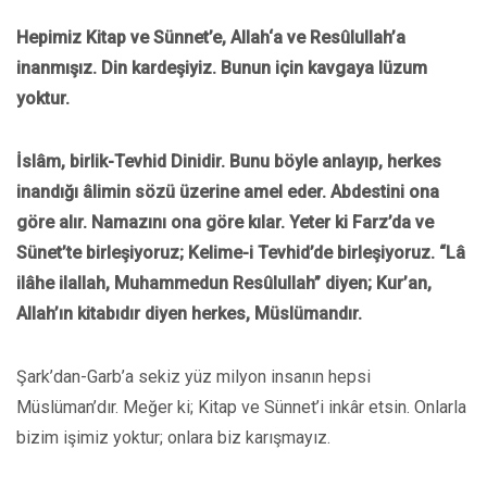
Hepimiz Kitap ve Sünnet’e, Allah‘a ve Resûlullah’a
inanmışız. Din kardeşiyiz. Bunun için kavgaya lüzum
yoktur.
İslâm, birlik-Tevhid Dinidir. Bunu böyle anlayıp, herkes
inandığı âlimin sözü üzerine amel eder. Abdestini ona
göre alır. Namazını ona göre kılar. Yeter ki Farz’da ve
Sünet’te birleşiyoruz; Kelime-i Tevhid’de birleşiyoruz. “Lâ
ilâhe ilallah, Muhammedun Resûlullah” diyen; Kur’an,
Allah’ın kitabıdır diyen herkes, Müslümandır.
Şark’dan-Garb’a sekiz yüz milyon insanın hepsi
Müslüman’dır. Meğer ki; Kitap ve Sünnet’i inkâr etsin. Onlarla
bizim işimiz yoktur; onlara biz karışmayız.