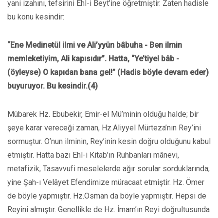
yani izahını, tefsirini Ehl-i Beyt’ine öğretmiştir. Zaten hadisle
bu konu kesindir:
“Ene Medinetül ilmi ve Ali’yyün bâbuha - Ben ilmin
memleketiyim, Ali kapısıdır”. Hatta, “Ye’tiyel bâb -
(öyleyse) O kapıdan bana gel!” (Hadis böyle devam eder)
buyuruyor. Bu kesindir.(4)
Mübarek Hz. Ebubekir, Emir-el Mü’minin olduğu halde; bir
şeye karar vereceği zaman, Hz.Aliyyel Mürteza’nın Rey’ini
sormuştur. O’nun ilminin, Rey’inin kesin doğru olduğunu kabul
etmiştir. Hatta bazı Ehl-i Kitab’ın Ruhbanları mânevi,
metafizik, Tasavvufi meselelerde ağır sorular sorduklarında;
yine Şah-ı Velâyet Efendimize müracaat etmiştir. Hz. Ömer
de böyle yapmıştır. Hz.Osman da böyle yapmıştır. Hepsi de
Reyini almıştır. Genellikle de Hz. İmam’ın Reyi doğrultusunda