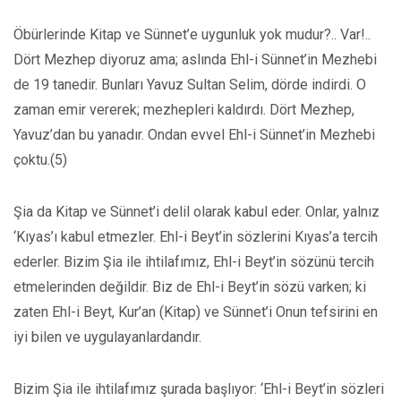
Öbürlerinde Kitap ve Sünnet’e uygunluk yok mudur?.. Var!..
Dört Mezhep diyoruz ama; aslında Ehl-i Sünnet’in Mezhebi
de 19 tanedir. Bunları Yavuz Sultan Selim, dörde indirdi. O
zaman emir vererek; mezhepleri kaldırdı. Dört Mezhep,
Yavuz’dan bu yanadır. Ondan evvel Ehl-i Sünnet’in Mezhebi
çoktu.(5)
Şia da Kitap ve Sünnet’i delil olarak kabul eder. Onlar, yalnız
‘Kıyas’ı kabul etmezler. Ehl-i Beyt’in sözlerini Kıyas’a tercih
ederler. Bizim Şia ile ihtilafımız, Ehl-i Beyt’in sözünü tercih
etmelerinden değildir. Biz de Ehl-i Beyt’in sözü varken; ki
zaten Ehl-i Beyt, Kur’an (Kitap) ve Sünnet’i Onun tefsirini en
iyi bilen ve uygulayanlardandır.
Bizim Şia ile ihtilafımız şurada başlıyor: ‘Ehl-i Beyt’in sözleri