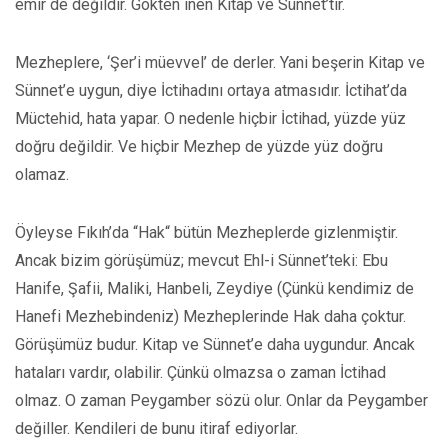
emir de değildir. Gökten inen Kitap ve Sünnet’tir.
Mezheplere, ‘Şer’i müevvel’ de derler. Yani beşerin Kitap ve
Sünnet’e uygun, diye İctihadını ortaya atmasıdır. İctihat’da
Müctehid, hata yapar. O nedenle hiçbir İctihad, yüzde yüz
doğru değildir. Ve hiçbir Mezhep de yüzde yüz doğru
olamaz.
Öyleyse Fıkıh’da “Hak“ bütün Mezheplerde gizlenmiştir.
Ancak bizim görüşümüz; mevcut Ehl-i Sünnet’teki: Ebu
Hanife, Şafii, Maliki, Hanbeli, Zeydiye (Çünkü kendimiz de
Hanefi Mezhebindeniz) Mezheplerinde Hak daha çoktur.
Görüşümüz budur. Kitap ve Sünnet’e daha uygundur. Ancak
hataları vardır, olabilir. Çünkü olmazsa o zaman İctihad
olmaz. O zaman Peygamber sözü olur. Onlar da Peygamber
değiller. Kendileri de bunu itiraf ediyorlar.