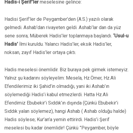
Hadis-i Şerif’ler
meselesine gelince:
Hadisi Şerif’ler de Peygamber’den (A.S.) yazılı olarak
gelmedi. Ashab’dan rivayeten geldi. Ashab’lar dan da yüz
sene sonra; Müberek Hadis’ler toplanmaya başlandı.
‘Usul-u
Hadis’
İlmi kuruldu. Yalancı Hadis’ler, eksik Hadis’ler,
noksan, zayıf Hadis’ler ortaya çıktı.
Hadis meselesi önemlidir. Biz buraya pek girmek istemeyiz.
Yalnız şu kadarını söyleyelim: Mesela, Hz.Ömer, Hz.Ali
Efendilerimiz iki Şahid’in olmadığı, yani iki Ashab’ın
söylemediği Hadis’i kabul etmezlerdi. Hatta Hz.Ali
Efendimiz Ebubekir’i Sıddık’ın dışında (Çünkü Ebubekir’i
Sıddık yalan söylemez), hangi Ashab ( Ashab olduğu halde)
Hadis söylese; Kur’an’a yemin ettirirdi. Hadis’i Şerif
meselesi bu kadar önemlidir! Çünkü ”Peygamber, böyle