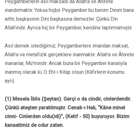
Peygamberlerin asıl maksadı da Allah’a ve Âhirete
inandırmaktır. Yoksa hiçbir Peygamber bu benim Dinim bana
aittir, başkasının Dini başkasına demezler. Çünkü Din
Allah’ındır. Ayrıca hiç bir Peygamber, kendine taptırmamıştır.
Asıl demek istediğimiz; Peygamberlere imandan maksat,
Allah’a ve metafizik gerçeklere inanmaktır. Allah’a ve Âhirete
inananlar, Mü’mindir. Ancak buna bir Peygamber kanalıyla
inanmış olacak ki; O Ehl-i Kitap olsun (Kâfirlerin konumu
ayrı).
(1) Mesela İblis (Şeytan). Gerçi o da cindir, cinlerdendir.
Çünkü ateşten yaratılmıştır. Cenab-ı Hak, “Kâne minel
cinni- Cinlerden oldu(idi)”, (Kehf - 50) buyuruyor. Bizim
kanaatimiz de odur zaten.