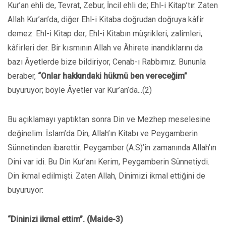
Kur’an ehli de, Tevrat, Zebur, İncil ehli de; Ehl-i Kitap’tır. Zaten
Allah Kur’an’da, diğer Ehl-i Kitaba doğrudan doğruya kâfir
demez. Ehl-i Kitap der; Ehl-i Kitabın müşrikleri, zalimleri,
kâfirleri der. Bir kısmının Allah ve Âhirete inandıklarını da
bazı Âyetlerde bize bildiriyor, Cenab-ı Rabbımız. Bununla
beraber,
“Onlar hakkındaki hükmü ben vereceğim”
buyuruyor; böyle Âyetler var Kur’an’da...(2)
Bu açıklamayı yaptıktan sonra Din ve Mezhep meselesine
değinelim: İslam’da Din, Allah’ın Kitabı ve Peygamberin
Sünnetinden ibarettir. Peygamber (A.S)’in zamanında Allah’ın
Dini var idi. Bu Din Kur’anı Kerim, Peygamberin Sünnetiydi.
Din ikmal edilmişti. Zaten Allah, Dinimizi ikmal ettiğini de
buyuruyor:
“Dininizi ikmal ettim”. (Maide-3)