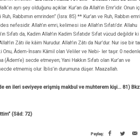
lk’ın ayrı şey olduğunu açıklar. Kur’an da Allah’ın Emr’idir. Onun iç
ki Ruh, Rabbımın emrinden” (İsra: 85) ** Kur’an ve Ruh, Rabbın emri
efesidir. Allah’ın emri, kelimesi ise Allah’ın Sıfatı’dır. Allahu
h’ın Sıfatı da, Kadim Allah’ın Kadim Sıfatıdır Sıfat vücud değildir ki 
lah’ın Zâtı ile kâim Nurudur. Allah’ın Zâtı da Nur’dur. Nur ise bir ta
i Onu, Âdem-İnsanı Kâmil olan Veliler ve Nebi- ler taşır. 0 nedenl
ha (Âdem’e) secde etmeyen; Yani Hakkın Sıfatı olan Kur’an ve
ecde etmemiş olur. İblis’in durumuna düşer. Maazallah.
de en ileri seviyeye erişmiş makbul ve muhterem kişi... 81) Bkz
tim” (Sâd: 72)
Paylaş: