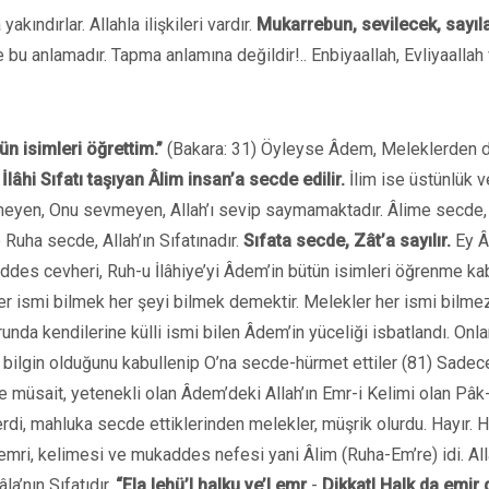
yakındırlar. Allahla ilişkileri vardır.
Mukarrebun, sevilecek, sayıl
u anlamadır. Tapma anlamına değildir!.. Enbiyaallah, Evliyaallah
n isimleri
öğrettim.”
(Bakara: 31) Öyleyse Âdem, Meleklerden 
İlâhi Sıfatı taşıyan Âlim insan’a secde edilir.
İlim ise üstünlük ve
meyen, Onu sevmeyen, Allah’ı sevip saymamaktadır. Âlime secde,
e Ruha secde, Allah’ın Sıfatınadır.
Sıfata secde, Zât’a sayılır.
Ey Â
es cevheri, Ruh-u İlâhiye’yi Âdem’in bütün isimleri öğrenme kab
.. Her ismi bilmek her şeyi bilmek demektir. Melekler her ismi bilme
unda kendilerine külli ismi bilen Âdem’in yüceliği isbatlandı. Onla
n bilgin olduğunu kabullenip O’na secde-hürmet ettiler (81) Sadece
 müsait, yetenekli olan Âdem’deki Allah’ın Emr-i Kelimi olan Pâk
di, mahluka secde ettiklerinden melekler, müşrik olurdu. Hayır. Ha
 emri, kelimesi ve mukaddes nefesi yani Âlim (Ruha-Em’re) idi. All
la’nın Sıfatıdır.
“Ela lehü’l halku ve’l emr
-
Dikkatl Halk da emir 