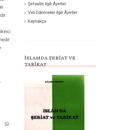
Şefaatle ilgili Âyetler
in
Veli Edinmekle ilgili Âyetler
dir.
Kaynakça
ikinci
nedir.
e
İSLAMDA ŞERIAT VE
TARIKAT
.