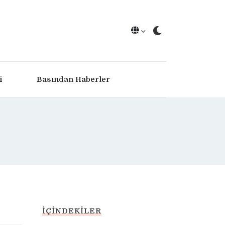
i
Basından Haberler
İÇINDEKILER