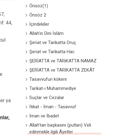
Önsöz(1)
57,
Önsöz 2
hf: 44,
İçindekiler
Allah’ın Dini İslâm
bul
Şeriat ve Tarikatta Oruç
Şeriat ve Tarikatta Hac
ŞERİATTA ve TARiKATTA NAMAZ
ŞERİATTA ve TARİKATTA ZEKÂT
r.
Tasavvufun kökeni
Tarikat-ı Muhammediye
Suçlar ve Cezalar
ler ya
İtikat - İman - Tasavvuf
İman ve İbadet
nlar,
Allah’tan başkasını (putları) Veli
edinmekle ilgili Âyetler