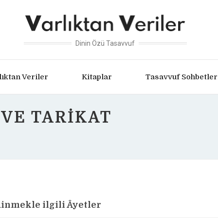
Dinin Özü Tasavvuf
lıktan Veriler
Kitaplar
Tasavvuf Sohbetler
 VE TARIKAT
dinmekle ilgili Âyetler