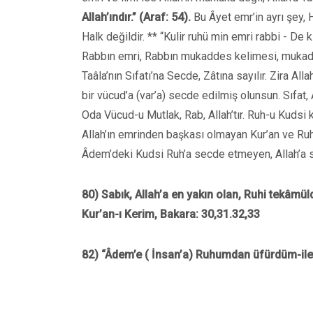
Allah’ındır.” (Araf: 54).
Bu Âyet emr’in ayrı şey, Ha
Halk değildir. ** “Kulir ruhü min emri rabbi - De 
Rabbın emri, Rabbın mukaddes kelimesi, mukaddes n
Taâla’nın Sıfatı’na Secde, Zâtına sayılır. Zira Alla
bir vücud’a (var’a) secde edilmiş olunsun. Sıfat, Al
Oda Vücud-u Mutlak, Rab, Allah’tır. Ruh-u Kudsi k
Allah’ın emrinden başkası olmayan Kur’an ve Ru
Âdem’deki Kudsi Ruh’a secde etmeyen, Allah’a s
80) Sabık, Allah’a en yakın olan, Ruhi tekâmül
Kur’an-ı Kerim, Bakara: 30,31.32,33
82) “Âdem’e ( İnsan’a) Ruhumdan üfürdüm-ilet