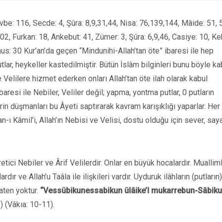
evbe: 116, Secde: 4, Şûra: 8,9,31,44, Nisa: 76,139,144, Mâide: 51, 
02, Furkan: 18, Ankebut: 41, Zümer: 3, Şûra: 6,9,46, Casiye: 10, Ke
unus: 30 Kur’an’da geçen “Mindunihi-Allah’tan öte” ibaresi ile hep
tlar, heykeller kastedilmiştir. Bütün İslâm bilginleri bunu böyle ka
elilere hizmet ederken onları Allah’tan öte ilah olarak kabul
aresi ile Nebiler, Veliler değil; yapma, yontma putlar, 0 putların
in düşmanları bu Âyeti saptırarak kavram karışıklığı yaparlar. Her
an-ı Kâmil’i, Allah’ın Nebisi ve Velisi, dostu olduğu için sever, saya
etici Nebiler ve Ârif Velilerdir. Onlar en büyük hocalardır. Muallim
r ve Allah’u Taâla ile ilişkileri vardır. Uyduruk ilâhların (putların)
zaten yoktur.
“Vessübikunessabikun ülâike’l mukarrebun-Sâbiku
0) (Vâkıa: 10-11).