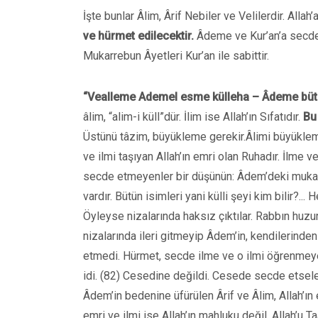
İşte bunlar Âlim, Ârif Nebiler ve Velilerdir. Allah’a 
ve hürmet edilecektir.
Âdeme ve Kur’an’a secde b
Mukarrebun Âyetleri Kur’an ile sabittir.
“Vealleme Ademel esme külleha – Âdeme bütü
âlim, “alim-i küll”dür. İlim ise Allah’ın Sıfatıdır.
Bu 
Üstünü tâzim, büyükleme gerekir.Âlimi büyükle
ve ilmi taşıyan Allah’ın emri olan Ruhadır. İlme v
secde etmeyenler bir düşünün: Âdem’deki mukadd
vardır. Bütün isimleri yani külli şeyi kim bilir?.
Öyleyse nizalarında haksız çıktılar. Rabbın huzur
nizalarında ileri gitmeyip Âdem’in, kendilerinde
etmedi. Hürmet, secde ilme ve o ilmi öğrenmeye
idi. (82) Cesedine değildi. Cesede secde etseler
Âdem’in bedenine üfürülen Ârif ve Âlim, Allah’ın
emri ve ilmi ise Allah’ın mahluku değil, Allah’u Taâ