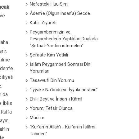
Nefesteki Huu Sırrı
acak
Âdem’e (Olgun insan’a) Secde
 ve
Kabir Ziyareti
Peygamberimizin ve
Peygamberlerin Yaptıkları Dualarla
daha
“Şefaat-Yardım istemeleri”
rir.
Şefaate Kim Yetkili
 ilme
İslâm Peygamberi Sonrası Din
dem’e
Yorumları
iliyeti
Tasavvufi Din Yorumu
z.
”İyyake Na’büdü ve İyyakenestein”
r da
Ehl-i Beyt ve İnsan-ı Kâmil
 İblis
Yorum, Tefsir Olunca
-Ruh’a
Mucize
yır.
”Kur’an’ın Allah’ı - Kur’an’ın İslâmı
ah’ın
Tabirleri”
de