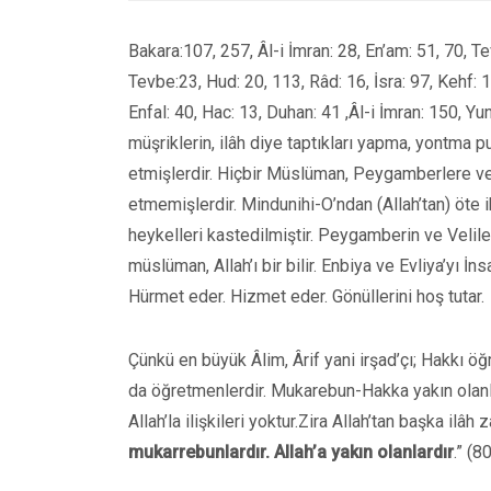
Bakara:107, 257, Âl-i İmran: 28, En’am: 51, 70, T
Tevbe:23, Hud: 20, 113, Râd: 16, İsra: 97, Kehf: 1
Enfal: 40, Hac: 13, Duhan: 41 ,Âl-i İmran: 150, Y
müşriklerin, ilâh diye taptıkları yapma, yontma pu
etmişlerdir. Hiçbir Müslüman, Peygamberlere ve V
etmemişlerdir. Mindunihi-O’ndan (Allah’tan) öte ib
heykelleri kastedilmiştir. Peygamberin ve Veliler
müslüman, Allah’ı bir bilir. Enbiya ve Evliya’yı İns
Hürmet eder. Hizmet eder. Gönüllerini hoş tutar.
Çünkü en büyük Âlim, Ârif yani irşad’çı; Hakkı öğr
da öğretmenlerdir. Mukarebun-Hakka yakın olanlardı
Allah’la ilişkileri yoktur.Zira Allah’tan başka ilâh 
mukarrebunlardır. Allah’a yakın olanlardır
.” (8