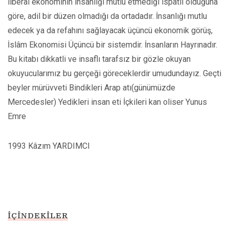
liberal ekonominin insanlığı mutlu etmediği ispatlı olduğuna
göre, adil bir düzen olmadığı da ortadadır. İnsanlığı mutlu
edecek ya da refahını sağlayacak üçüncü ekonomik görüş,
İslâm Ekonomisi Üçüncü bir sistemdir. İnsanların Hayrınadır.
Bu kitabı dikkatli ve insaflı tarafsız bir gözle okuyan
okuyucularımız bu gerçeği göreceklerdir umudundayız. Geçti
beyler mürüvveti Bindikleri Arap atı(günümüzde
Mercedesler) Yedikleri insan eti İçkileri kan oliser Yunus
Emre
1993 Kâzım YARDIMCI
İÇINDEKILER