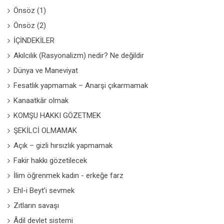
Önsöz (1)
Önsöz (2)
İÇİNDEKİLER
Akılcılık (Rasyonalizm) nedir? Ne değildir
Dünya ve Maneviyat
Fesatlık yapmamak – Anarşi çıkarmamak
Kanaatkâr olmak
KOMŞU HAKKI GÖZETMEK
ŞEKİLCİ OLMAMAK
Açık – gizli hırsızlık yapmamak
Fakir hakkı gözetilecek
İlim öğrenmek kadın - erkeğe farz
Ehl-i Beyt’i sevmek
Zıtların savaşı
Âdil devlet sistemi