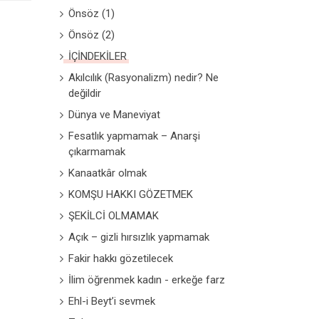
Önsöz (1)
Önsöz (2)
İÇİNDEKİLER
Akılcılık (Rasyonalizm) nedir? Ne
değildir
Dünya ve Maneviyat
Fesatlık yapmamak – Anarşi
çıkarmamak
Kanaatkâr olmak
KOMŞU HAKKI GÖZETMEK
ŞEKİLCİ OLMAMAK
Açık – gizli hırsızlık yapmamak
Fakir hakkı gözetilecek
İlim öğrenmek kadın - erkeğe farz
Ehl-i Beyt’i sevmek