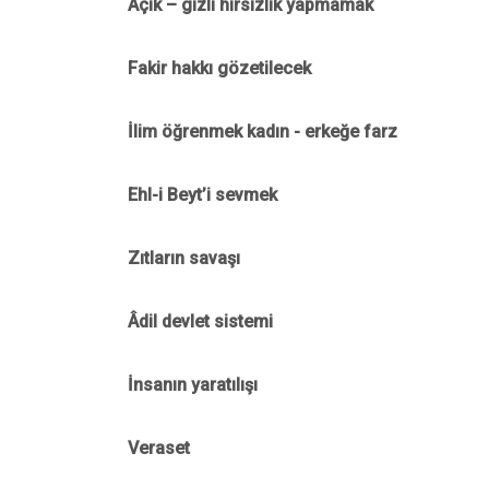
Açık – gizli hırsızlık yapmamak
Fakir hakkı gözetilecek
İlim öğrenmek kadın - erkeğe farz
Ehl-i Beyt’i sevmek
Zıtların savaşı
Âdil devlet sistemi
İnsanın yaratılışı
Veraset