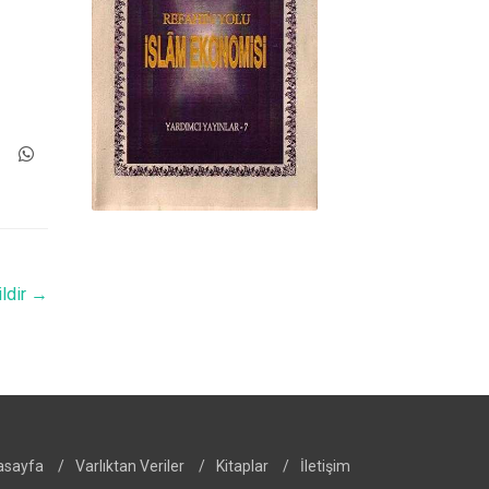
ldir
→
asayfa
/
Varlıktan Veriler
/
Kitaplar
/
İletişim