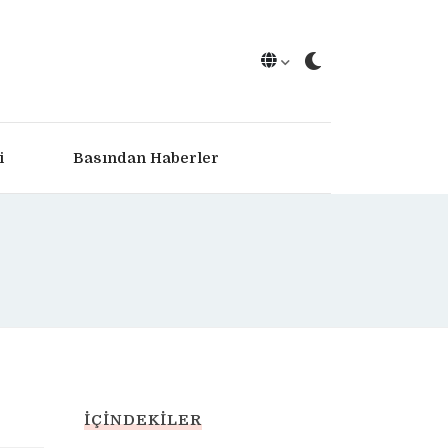
i
Basından Haberler
İÇINDEKILER