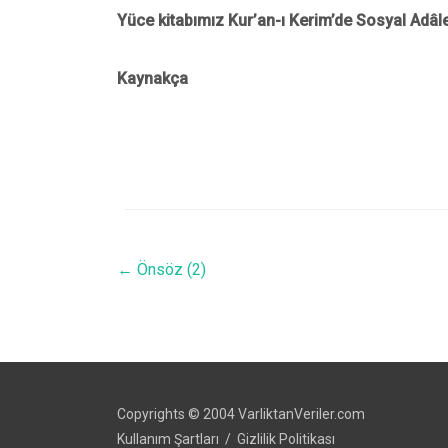
Yüce kitabımız Kur’an-ı Kerim’de Sosyal Adâletl
Kaynakça
←
Önsöz (2)
Copyrights © 2004 VarliktanVeriler.com
Kullanım Şartları
/
Gizlilik Politikası