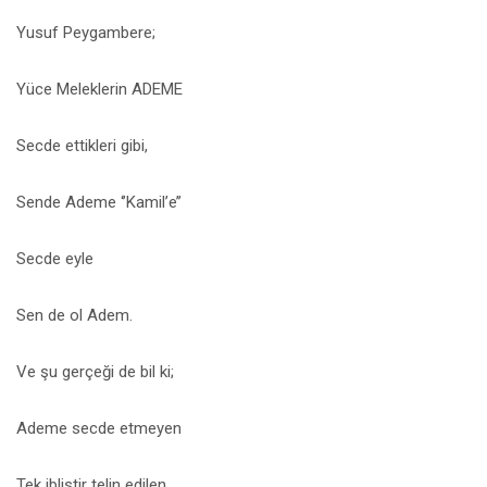
Yusuf Peygambere;
Yüce Meleklerin ADEME
Secde ettikleri gibi,
Sende Ademe ‘’Kamil’e’’
Secde eyle
Sen de ol Adem.
Ve şu gerçeği de bil ki;
Ademe secde etmeyen
Tek iblistir telin edilen.