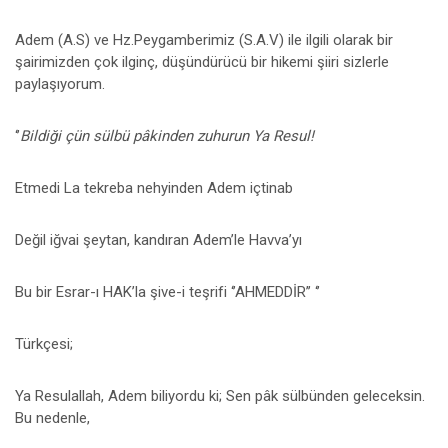
Adem (A.S) ve Hz.Peygamberimiz (S.A.V) ile ilgili olarak bir
şairimizden çok ilginç, düşündürücü bir hikemi şiiri sizlerle
paylaşıyorum.
‘’
Bildiği çün sülbü pâkinden zuhurun Ya Resul!
Etmedi La tekreba nehyinden Adem içtinab
Değil iğvai şeytan, kandıran Adem’le Havva’yı
Bu bir Esrar-ı HAK’la şive-i teşrifi ‘’AHMEDDİR’’ ‘’
Türkçesi;
Ya Resulallah, Adem biliyordu ki; Sen pâk sülbünden geleceksin.
Bu nedenle,