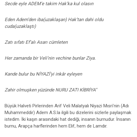
Secde eyle ADEM’e takim Hak’ka kul olasın
Eden Adem’den iba(uzaklaşan) Hak’tan dahi oldu
cuda(uzaklaştı)
Zatı sıfatı Ef’alı Asarı cümleten
Her zamanda bir Veli’nin vechine bunlar Ziya.
Kande bulur bu NİYAZİ’yi inkâr eyleyen
Zahir olmuşken yüzünde NURU ZATI KİBRİYA''
Büyük Halveti Pirlerinden Arif Veli Malatyalı Niyazi Mısri’nin (Adı
Muhammeddir) Adem A.S.la ilgili bu dizelerini sizlerle paylaşmak
istedim. İki kaşın arasındaki hat dediği, insanın burnudur. İnsanın
burnu, Arapça harflerinden hem Elif, hem de Lamdır.