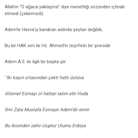
Allah’ın ‘’O ağaca yaklaşma’’ diye menettiği sözünden içtinab
etmedi (çekinmedi).
Adem’le Havva’yı kandıran aslında şeytan değildir,
Bu bir HAK sırrı ile Hz. Ahmed’in teşrifinin bir şivesidir
Adem A.S. ile ilgili bir başka şiir:
'
'İki kaşın ortasından çekti hattı üstüva
Allemel Esmayı ol hattan talim etti Huda
İlmi Zata Mustafa Esmaye Adem’dir emin
Bu ikisinden zahir oluptur Ulumu Enbiya