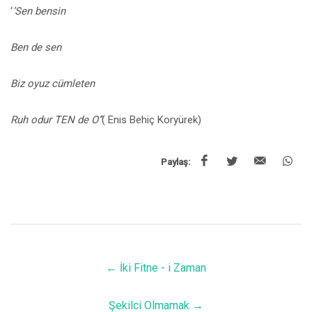
‘
’Sen bensin
Ben de sen
Biz oyuz cümleten
Ruh odur TEN de O’’
( Enis Behiç Koryürek)
Paylaş:
←
İki Fitne - i Zaman
Şekilci Olmamak
→