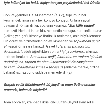
İşte İslâmiyet bu hakkı kişiye tanıyan yeryüzündeki tek Dindir.
Son Peygamber Hz. Muhammed (a.s.v.), toplumun her
kesimindeki insanlarla her konuyu konuşur. Onlara saygılı
davranırdı! Onları dinler, sözlerini kesmez,
"Sus kâfir oldun!"
demezdi. Herkesi insan bilir, her sınıfla konuşur, her sınıfla oturur
(kalkar, yer içer), kimseye üstünlük taslamaz, asla büyüklenmez;
Din öğreti ve hizmetinden dolayı kimseden ve
toplumdan ücret
almazdı!
Kimseyi sıkmazdı. Gayet t
oleranslı (hoşgörülü)
davranırdı.
îbadeti öğrettikten sonra
kişi yi zorlamaz,
sıkmaz,
serbest bırakırdı.
Amellerine değil, fikirlerine ve toplum içindeki
doğruluğuna, toplum ile olan ilişkilerindeki davranışlarına
bakardı. İbadetlerde kimseyi tecessüs
(anlama merakı, gizlice
bakma)
etmez
bunu şiddetle men ederdi! (2)
Gerçek ve ilk Müslümanlık böyleydi ve onun özüne erenler
arasında, halen de böyledir!.
Ama sonraları, kral-papa ikilisi gibi Sultan-Şeyhülislâm ikilisi