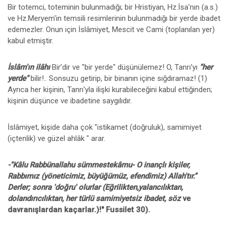
Bir totemci, toteminin bulunmadığı; bir Hristiyan, Hz.İsa'nın (a.s.)
ve Hz.Meryem'in temsili resimlerinin bulunmadığı bir yerde ibadet
edemezler. Onun için İslâmiyet, Mescit ve Cami (toplanılan yer)
kabul etmiştir.
İslâm'ın ilâhı
Bir’dir ve "bir yerde" düşünülemez! O, Tanrı'yı
"her
yerde"
bilir!.. Sonsuzu getirip, bir binanın içine sığdıramaz! (1)
Ayrıca her kişinin, Tanrı'yla ilişki kurabileceğini kabul ettiğinden;
kişinin düşünce ve ibadetine saygılıdır.
İslâmiyet, kişide daha çok "istikamet (doğruluk), samimiyet
(içtenlik) ve güzel ahlâk " arar.
-"Kâlu Rabbünallahu sümmestekâmu- O inançlı kişiler,
Rabbımız (yöneticimiz, büyüğümüz, efendimiz) Allah'tır.’’
Derler; sonra 'doğru' olurlar (Eğrilikten,yalancılıktan,
dolandırıcılıktan, her türlü samimiyetsiz ibadet, söz
ve
davranışlardan kaçarlar.)!" Fussilet 30).