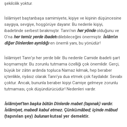
şekilcilik yoktur.
İslâmiyet baştanbaşa samimiyete, kişiye ve kişinin düşüncesine
saygıya, sevgiye, hoşgörüye dayanır. Bu nedenle kişiyi,
ibadetinde serbest bırakmıştır. Tanrı'nın
her yönde
olduğunu ve
O'na
her temiz yerde ibadet
edilebileceğini önermiştir.
İslâm'ın
diğer Dinlerden ayrıldığı
en önemli yanı, bu yönüdür!
İslâmiyet Tanrı'yı her yerde bilir. Bu nedenle Camide ibadeti şart
koşmamıştır. Bu zorunlu tutmama özelliği çok önemlidir. Gerçi,
büyük bir zâtın ardında topluca Namaz kılmak, hep beraber
içtenlikle, riyâsız olarak Tanrı'ya dua etmek çok faydalıdır. Sevabı
çoktur. Ancak, bununla beraber kişiyi Camiye gelmeye zorunlu
tutmaması, çok düşündürücüdür! Nedenleri vardır.
İslâmiyet'ten başka bütün Dinlerde mabet (tapınak) vardır.
İslâmiyet, mabedi kabul etmez.
Çünkü
mâbed; içinde mâbud
(tapınılan şey)
bulunan
kutsal yer demektir.