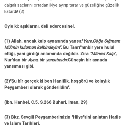
dalgalı saçlarını ortadan ikiye ayırıp tarar ve güzelliğine güzellik
katardı! (3)
Öyle ki; aşıklarını, deli edercesine!.
(1) Allah, ancak kalp aynasında yansır."
Yere,Göğe Sığmam
Mü'min kulumun kalbindeyim".
Bu Tanrı’'nınbir yere hulul
ettiği, yani girdiği anlamında değildir. Zira
"Mânevi Kalp",
Nur'dan bir
Ayna,
bir
yansıtıcıdır.
Güneşin bir aynada
yansıması gibi.
(2)"Şu bîr gerçek ki ben Haniflik, hoşgörü ve kolaylık
Peygamberi olarak gönderildim".
(Ibn. Hanbel, C.5, S.266 Buhari, İman, 29)
(3) Bkz. Sevgili Peygamberimizin "Hilye"sinİ anlatan Hadis
ve İslâm Tarihleri.