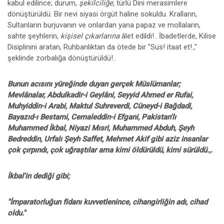
kabul edilince; durum,
şekilciliğe,
türlü Dini merasimlere
dönüştürüldü. Bir nevi siyasi örgüt haline sokuldu. Kralların,
Sultanların burjuvanın ve onlardan yana papaz ve mollaların,
sahte şeyhlerin,
kişisel çıkarlarına
âlet edildi!.. İbadetlerde, Kilise
Disiplinini aratan, Ruhbanlıktan da ötede bir "Sus! itaat et!.,"
şeklinde zorbalığa dönüştürüldü!..
Bunun acısını yüreğinde duyan gerçek Müslümanlar;
Mevlânalar, Abdulkadir-i Geylâni, Seyyid Ahmed er Rufai,
Muhyiddin-i Arabi, Maktul Suhreverdi, Cüneyd-i Bağdadi,
Bayazıd-ı Bestami, Cemaleddin-i Efgani, Pakistan'lı
Muhammed İkbal, Niyazi Mısri, Muhammed Abduh, Şeyh
Bedreddin, Urfalı Şeyh Saffet, Mehmet Akif gibi aziz insanlar
çok çırpındı, çok uğraştılar ama kimi öldürüldü, kimi sürüldü.,.
İkbal'in dediği gibi;
"İmparatorluğun fidanı kuvvetlenince, cihangirliğin adı, cihad
oldu."