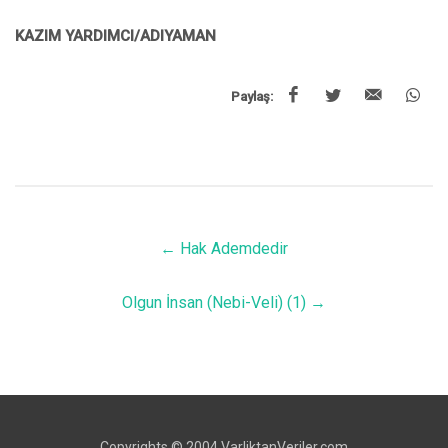
KAZIM YARDIMCI/ADIYAMAN
Paylaş:
←
Hak Ademdedir
Olgun İnsan (Nebi-Veli) (1)
→
Copyrights © 2004 VarliktanVeriler.com