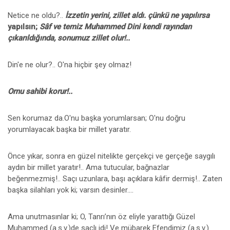
Netice ne oldu?..
İzzetin yerini, zillet aldı. çünkü ne yapılırsa
yapılsın;
Sâf ve temiz Muhammed Dini kendi rayından
çıkarıldığında, sonumuz zillet olur!..
Din'e ne olur?.. O'na hiçbir şey olmaz!
Ornu sahibi korur!..
Sen korumaz da.O'nu başka yorumlarsan; O'nu doğru
yorumlayacak başka bir millet yaratır.
Önce yıkar, sonra en güzel nitelikte gerçekçi ve gerçeğe saygılı
aydın bir millet yaratır!.. Ama tutucular, bağnazlar
beğenmezmiş!.. Saçı uzunlara, başı açıklara kâfir dermiş!.. Zaten
başka silahları yok ki; varsın desinler....
Ama unutmasınlar ki; O, Tanrı’nın öz eliyle yarattığı Güzel
Muhammed (a.s.v.)de saçlı idi! Ve mübarek Efendimiz (a.s.v.)