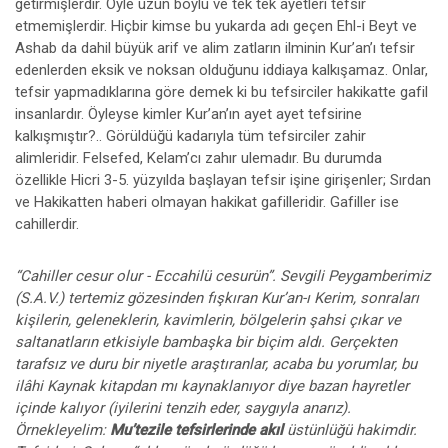
getirmişlerdir. Öyle uzun boylu ve tek tek ayetleri tefsir
etmemişlerdir. Hiçbir kimse bu yukarda adı geçen Ehl-i Beyt ve
Ashab da dahil büyük arif ve alim zatların ilminin Kur’an’ı tefsir
edenlerden eksik ve noksan olduğunu iddiaya kalkışamaz. Onlar,
tefsir yapmadıklarına göre demek ki bu tefsirciler hakikatte gafil
insanlardır. Öyleyse kimler Kur’an’ın ayet ayet tefsirine
kalkışmıştır?.. Görüldüğü kadarıyla tüm tefsirciler zahir
alimleridir. Felsefed, Kelam’cı zahır ulemadır. Bu durumda
özellikle Hicri 3-5. yüzyılda başlayan tefsir işine girişenler; Sırdan
ve Hakikatten haberi olmayan hakikat gafilleridir. Gafiller ise
cahillerdir.
“Cahiller cesur olur - Eccahilü cesurün”. Sevgili Peygamberimiz
(S.A.V.) tertemiz gözesinden fışkıran Kur’an-ı Kerim, sonraları
kişilerin, geleneklerin, kavimlerin, bölgelerin şahsi çıkar ve
saltanatların etkisiyle bambaşka bir biçim aldı. Gerçekten
tarafsız ve duru bir niyetle araştıranlar, acaba bu yorumlar, bu
ilâhi Kaynak kitapdan mı kaynaklanıyor diye bazan hayretler
içinde kalıyor (iyilerini tenzih eder, saygıyla anarız).
Örnekleyelim:
Mu’tezile tefsirlerinde akıl
üstünlüğü hakimdir.