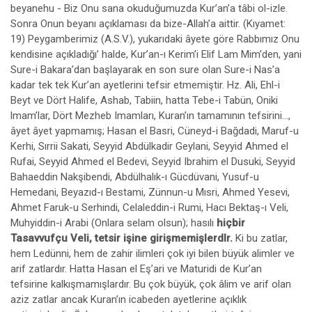
beyanehu - Biz Onu sana okuduğumuzda Kur’an’a tâbi ol-izle.
Sonra Onun beyanı açıklaması da bize-Allah’a aittir. (Kıyamet:
19) Peygamberimiz (A.S.V.), yukarıdaki âyete göre Rabbımız Onu
kendisine açıkladığı’ halde, Kur’an-ı Kerim’i Elif Lam Mim’den, yani
Sure-i Bakara’dan başlayarak en son sure olan Sure-i Nas’a
kadar tek tek Kur’an ayetlerini tefsir etmemiştir. Hz. Ali, Ehl-i
Beyt ve Dört Halife, Ashab, Tabiin, hatta Tebe-i Tabün, Oniki
lmam’lar, Dört Mezheb Imamları, Kuran’ın tamamının tefsirini...,
âyet âyet yapmamış; Hasan el Basri, Cüneyd-i Bağdadi, Maruf-u
Kerhi, Sırrii Sakati, Seyyid Abdülkadir Geylani, Seyyid Ahmed el
Rufai, Seyyid Ahmed el Bedevi, Seyyid Ibrahim el Dusuki, Seyyid
Bahaeddin Nakşibendi, Abdülhalık-ı Gücdüvani, Yusuf-u
Hemedani, Beyazıd-ı Bestami, Zünnun-u Mısri, Ahmed Yesevi,
Ahmet Faruk-u Serhindi, Celaleddin-i Rumi, Hacı Bektaş-ı Veli,
Muhyiddin-i Arabi (Onlara selam olsun); hasılı
hiçbir
Tasavvufçu Veli, tetsir işine girişmemişlerdlr.
Ki bu zatlar,
hem Ledünni, hem de zahir ilimleri çok iyi bilen büyük alimler ve
arif zatlardır. Hatta Hasan el Eş’ari ve Maturidi de Kur’an
tefsirine kalkışmamışlardır. Bu çok büyük, çok âlim ve arif olan
aziz zatlar ancak Kuran’ın icabeden ayetlerine açıklık