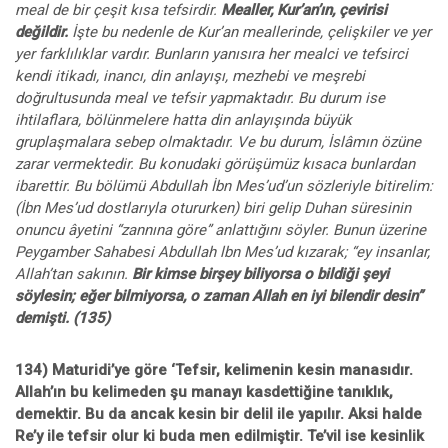
meal de bir çeşit kısa tefsirdir.
Mealler, Kur’an’ın, çevirisi
değildir.
İşte bu nedenle de Kur’an meallerinde, çelişkiler ve yer
yer farklılıklar vardır. Bunların yanısıra her mealci ve tefsirci
kendi itikadı, inancı, din anlayışı, mezhebi ve meşrebi
doğrultusunda meal ve tefsir yapmaktadır. Bu durum ise
ihtilaflara, bölünmelere hatta din anlayışında büyük
gruplaşmalara sebep olmaktadır. Ve bu durum, İslâmın özüne
zarar vermektedir. Bu konudaki görüşümüz kısaca bunlardan
ibarettir. Bu bölümü Abdullah İbn Mes’ud’un sözleriyle bitirelim:
(İbn Mes’ud dostlarıyla otururken) biri gelip Duhan süresinin
onuncu âyetini “zannına göre” anlattığını söyler. Bunun üzerine
Peygamber Sahabesi Abdullah lbn Mes’ud kızarak; “ey insanlar,
Allah’tan sakının.
Bir kimse birşey biliyorsa o bildiği şeyi
söylesin; eğer bilmiyorsa, o zaman Allah en iyi bilendir desin”
demişti. (135)
134) Maturidi’ye göre ‘Tefsir, kelimenin kesin manasıdır.
Allah’ın bu kelimeden şu manayı kasdettiğine tanıklık,
demektir. Bu da ancak kesin bir delil ile yapılır. Aksi halde
Re’y ile tefsir olur ki buda men edilmiştir. Te’vil ise
kesinlik