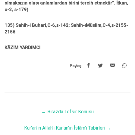
olmaksızın olası anlamlardan birini tercih etmektir”. İtkan,
c-2, s-179)
135) Sahih-i Buhari,C-6,s-142; Sahih-ıMüslim,C-4,s-2155-
2156
KÂZİM YARDIMCI
Paylaş:
←
Birazda Tefsir Konusu
Kur’an’ın AlIah’ı Kur’an’ın İslâm’ı Tabirleri
→