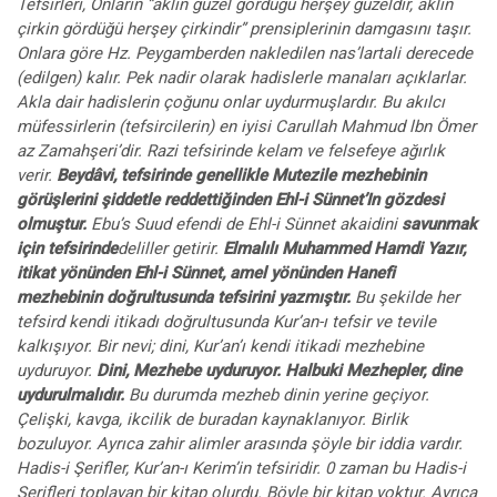
Tefsirleri, Onların “aklın güzel gördüğü herşey güzeldir, aklın
çirkin gördüğü herşey çirkindir” prensiplerinin damgasını taşır.
Onlara göre Hz. Peygamberden nakledilen nas’lartali derecede
(edilgen) kalır. Pek nadir olarak hadislerle manaları açıklarlar.
Akla dair hadislerin çoğunu onlar uydurmuşlardır. Bu akılcı
müfessirlerin (tefsircilerin) en iyisi Carullah Mahmud lbn Ömer
az Zamahşeri’dir. Razi tefsirinde kelam ve felsefeye ağırlık
verir.
Beydâvi, tefsirinde genellikle Mutezile mezhebinin
görüşlerini şiddetle reddettiğinden Ehl-i Sünnet’In gözdesi
olmuştur.
Ebu’s Suud efendi de Ehl-i Sünnet akaidini
savunmak
için tefsirinde
deliller getirir.
Elmalılı Muhammed Hamdi Yazır,
itikat yönünden Ehl-i Sünnet, amel yönünden Hanefi
mezhebinin doğrultusunda tefsirini yazmıştır.
Bu şekilde her
tefsird kendi itikadı doğrultusunda Kur’an-ı tefsir ve tevile
kalkışıyor. Bir nevi; dini, Kur’an’ı kendi itikadi mezhebine
uyduruyor.
Dini, Mezhebe uyduruyor. Halbuki Mezhepler, dine
uydurulmalıdır.
Bu durumda mezheb dinin yerine geçiyor.
Çelişki, kavga, ikcilik de buradan kaynaklanıyor. Birlik
bozuluyor. Ayrıca zahir alimler arasında şöyle bir iddia vardır.
Hadis-i Şerifler, Kur’an-ı Kerim’in tefsiridir. 0 zaman bu Hadis-i
Şerifleri toplayan bir kitap olurdu. Böyle bir kitap yoktur. Ayrıca