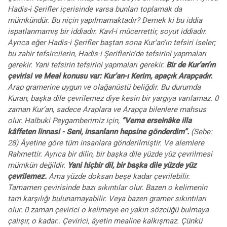
Hadis-i Şerifler içerisinde varsa bunları toplamak da
mümkündür. Bu niçin yapılmamaktadır? Demek ki bu iddia
ispatlanmamış bir iddiadır. Kavl-i mücerrettir, soyut iddiadır.
Ayrıca eğer Hadis-i Şerifler baştan sona Kur’an’ın tefsiri iseler;
bu zahir tefsircilerin, Hadis-i Şeriflerin’de tefsirini yapmaları
gerekir. Yani tefsirin tefsirini yapmaları gerekir.
Bir de Kur’an’ın
çevirisi ve Meal konusu var:
Kur’an-ı Kerim, apaçık Arapçadır.
Arap gramerine uygun ve olağanüstü beliğdir. Bu durumda
Kuran, başka dile çevrilemez diye kesin bir yargıya varılamaz. 0
zaman Kur’an, sadece Araplara ve Arapça bilenlere mahsus
olur. Halbuki Peygamberimiz için,
“Vema erseInâke illa
kâffeten linnasi - Seni, insanların hepsine gönderdim”.
(Sebe:
28) Âyetine göre tüm insanlara gönderilmiştir. Ve alemlere
Rahmettir. Ayrıca bir dilin, bir başka dile yüzde yüz çevrilmesi
mümkün değildir.
Yani hiçbir dil, bir başka dile yüzde yüz
çevrilemez.
Ama yüzde doksan beşe kadar çevrilebilir.
Tamamen çevirisinde bazı sıkıntılar olur. Bazen o kelimenin
tam karşılığı bulunamayabilir. Veya bazen gramer sıkıntıları
olur. 0 zaman çevirici o kelimeye en yakın sözcüğü bulmaya
çalışır, o kadar.. Çevirici, âyetin mealine kalkışmaz. Çünkü