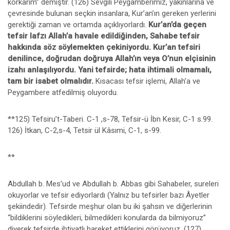
korkarım” demiştir. (126) Sevgili Peygamberimiz, yakınlarına ve
çevresinde bulunan seçkin insanlara, Kur’an’ın gereken yerlerini
gerektiği zaman ve ortamda açıklıyorlardı.
Kur’an’da geçen
tefsir lafzı Allah’a havale edildiğinden, Sahabe tefsir
hakkında söz söylemekten çekiniyordu. Kur’an tefsiri
denilince, doğrudan doğruya Allah’ın veya O’nun elçisinin
izahı anlaşılıyordu. Yani tefsirde; hata ihtimali olmamalı,
tam bir
isabet olmalıdır.
Kısacası tefsir işlemi, Allah’a ve
Peygambere atfedilmiş oluyordu.
**125) Tefsiru’t-Taberi. C-1 ,s-78, Tefsir-ü İbn Kesir, C-1 s.99.
126) İtkan, C-2,s-4, Tetsir ül Kâsımi, C-1, s-99.
**
Abdullah b. Mes’ud ve Abdullah b. Abbas gibi Sahabeler, sureleri
okuyorlar ve tefsir ediyorlardı (Yalnız bu tefsirler bazı Âyetler
şekiindedir). Tefsirde meşhur olan bu iki şahsın ve diğerlerinin
“bildiklerini söyledikleri, bilmedikleri konularda da bilmiyoruz”
diyerek tefsirde ihtiyatlı hareket ettiklerini görüyoruz. (127)