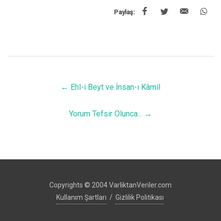
Paylaş:
←
Ehl-i Beyt ve İnsan-ı Kâmil
Yorum Tefsir Olunca...
→
Copyrights © 2004 VarliktanVeriler.com
Kullanım Şartları
/
Gizlilik Politikası