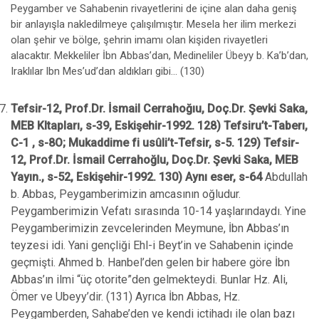
Peygamber ve Sahabenin rivayetlerini de içine alan daha geniş
bir anlayışla nakledilmeye çalışılmıştır. Mesela her ilim merkezi
olan şehir ve bölge, şehrin imamı olan kişiden rivayetleri
alacaktır. Mekkeliler İbn Abbas’dan, Medineliler Übeyy b. Ka’b’dan,
Iraklılar lbn Mes’ud’dan aldıkları gibi... (130)
Tefsir-12, Prof.Dr. İsmail Cerrahoğıu, Doç.Dr. Şevki Saka,
MEB Kltapları, s-39, Eskişehir-1992. 128) Tefsiru’t-Taberı,
C-1 , s-8O; Mukaddime fi usûli’t-Tefsir, s-5. 129) Tefsir-
12, Prof.Dr. İsmail Cerrahoğlu, Doç.Dr. Şevki Saka, MEB
Yayın., s-52, Eskişehir-1992. 130) Aynı eser, s-64
Abdullah
b. Abbas, Peygamberimizin amcasının oğludur.
Peygamberimizin Vefatı sırasında 10-14 yaşlarındaydı. Yine
Peygamberimizin zevcelerinden Meymune, İbn Abbas’ın
teyzesi idi. Yani gençliği Ehl-i Beyt’in ve Sahabenin içinde
geçmişti. Ahmed b. Hanbel’den gelen bir habere göre İbn
Abbas’ın ilmi “üç otorite”den gelmekteydi. Bunlar Hz. Ali,
Ömer ve Ubeyy’dir. (131) Ayrıca İbn Abbas, Hz.
Peygamberden, Sahabe’den ve kendi ictihadı ile olan bazı