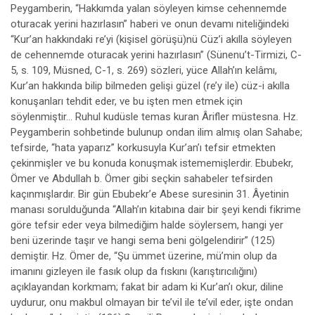
Peygamberin, “Hakkımda yalan söyleyen kimse cehennemde
oturacak yerini hazırlasın” haberi ve onun devamı niteliğindeki
“Kur’an hakkındaki re’yi (kişisel görüşü)nü Cüz’i akılla söyleyen
de cehennemde oturacak yerini hazırlasın” (Sünenu’t-Tirmizi, C-
5, s. 109, Müsned, C-1, s. 269) sözleri, yüce Allah’ın kelâmı,
Kur’an hakkında bilip bilmeden gelişi güzel (re’y ile) cüz-i akılla
konuşanları tehdit eder, ve bu işten men etmek için
söylenmiştir... Ruhul kudüsle temas kuran Ârifler müstesna. Hz.
Peygamberin sohbetinde bulunup ondan ilim almış olan Sahabe;
tefsirde, “hata yaparız” korkusuyla Kur’an’ı tefsir etmekten
çekinmişler ve bu konuda konuşmak istememişlerdir. Ebubekr,
Ömer ve Abdullah b. Ömer gibi seçkin sahabeler tefsirden
kaçınmışlardır. Bir gün Ebubekr’e Abese suresinin 31. Âyetinin
manası sorulduğunda “Allah’ın kitabına dair bir şeyi kendi fikrime
göre tefsir eder veya bilmediğim halde söylersem, hangi yer
beni üzerinde taşır ve hangi sema beni gölgelendirir” (125)
demiştir. Hz. Ömer de, “Şu ümmet üzerine, mü’min olup da
imanını gizleyen ile fasık olup da fıskını (karıştırıcılığını)
açıklayandan korkmam; fakat bir adam ki Kur’an’ı okur, diline
uydurur, onu makbul olmayan bir te’viI ile te’vil eder, işte ondan