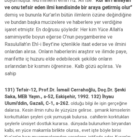
buyurmuştur. Mü’minlerin emiri Hz. Ali ise:
“Kur’an’ı anlayan
ve onu tefsir eden ilmi kendisinde bir araya getirmiş olur”
demiş ve bununla Kur’an’ın bütün ilimlerin özüne değindiğine
ve bundan başka mucizelere ve haberlere yer verdiğine
işaret etmiştir. En doğrusu şöyledir: Her kim Yüce Allah’a
samimiyetle boyun eğerse O’nun peygamberine ve
Rasulullah’ın Ehl-i Beyt’ine içtenlikle itaat ederse ve ilmini
onlardan alırsa.. Onların haberlerini araştırır ve ilimde paye,
marifette iç huzuru elde edebilecek şekilde onların
sırlarından bir kısmını öğrenirse.. Kalb gözü açılırsa.. Ve
sahip
131) Tefsir-12, Prof.Dr. İsmail Cerrahoğlu, Doç.Dr. Şevki
Saka, MEB Yayın., s-52, Eskişehir, 1992. 132) İhyau
Ulumi’ddin, Gazali, C-1, s-262.
olduğu bilgi ile işin gerçeğine
dalarsa.. Kesin ilmin ruhu ile yüzyüze gelirse.. şımarık kimselerin
korkuttukları şeyleri çok yumuşak bulursa.. cahillerin korktukları
şeylerle ünsiyet dostluk kurarsa.. dünyada bulunurken biryandan
kalbi, en yüce makamla birlikte olursa., evet işte böyle birisi