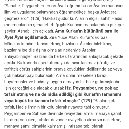
“Sahabe, Peygamberden on Âyet öğrenir bu on Âyetin manasını
ilim ve uygulama bakımından öğrenmedikçe, başka Âyletlere
geçmezlerdi”. (128) “Hakikat şudur ki, Allah’ın elçisi, sahih Hadis
mecmualarının şehadet ettiği gibi Kur’anın manalarından pek çok
şeyleri Ashabı için açıkladı.
Ama Kur’an’ın bütününü sıra
ile
Âyet Âyet açıklamadı.
Zira Yüce Allah, Kur’an’daki bazı
Mânaları kendine tahsis etmiş, bazılarını Âlimler bilebilmiş,
bazılarını ise dile âşina olmaları nedeniyle Arablar
anlayabilmişler. Bazıları da herkes tarafından anlaşılacak şekilde
açıktır. Bu konuda aşırı tutucu ya da sınır tanımaz (ifratçı ve
tefritçi) görüş sahiplerinin ortaya koydukları delillerinde az veya
çok hakikat payı bulunabilir. Ama onlar meseleleri biraz
büyütmüşler ve hadiseyi uygun olmayan bir hale getirmişlerdir.
İşin gerçeğini ele alacak olursak
Hz. Peygamber, ne çok az
tefsir etmiş ve ne de iddia edildiği gibi Kur’an’ın tamamını
veya büyük bir kısmını tefslr etmiştir.” (129)
“Başlangıçta
tefsir, Hadis ilminin bir kolu olarak rivayete tabi olmuştur.
Peygamber ve Sahabe devrinde rivayetleri alma, manaya şamil
bir durumda iken, tabiiler devrinde rivayetleri alma
ve
nakletme,
manaya şâmil olmakla kalmamış, ihtisasa tabi olarak