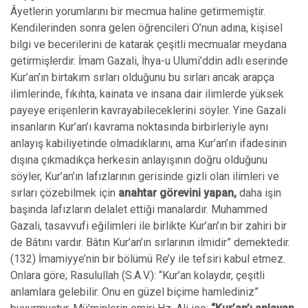
Âyetlerin yorumlarını bir mecmua haline getirmemiştir.
Kendilerinden sonra gelen öğrencileri O’nun adına, kişisel
bilgi ve becerilerini de katarak çeşitli mecmualar meydana
getirmişlerdir. İmam Gazali, İhya-u Ulumi’ddin adlı eserinde
Kur’an’ın birtakım sırları olduğunu bu sırları ancak arapça
ilimlerinde, fıkıhta, kainata ve insana dair ilimlerde yüksek
payeye erişenlerin kavrayabileceklerini söyler. Yine Gazali
insanların Kur’an’ı kavrama noktasında birbirleriyle aynı
anlayış kabiliyetinde olmadıklarını, ama Kur’an’ın ifadesinin
dışına çıkmadıkça herkesin anlayışının doğru olduğunu
söyler, Kur’an’ın lafızlarının gerisinde gizli olan ilimleri ve
sırları çözebilmek için
anahtar görevini yapan,
daha işin
başında lafızların delalet ettiği manalardır. Muhammed
Gazali, tasavvufi eğilimleri ile birlikte Kur’an’ın bir zahiri bir
de Bâtını vardır. Bâtın Kur’an’ın sırlarının ilmidir” demektedir.
(132) İmamiyye’nin bir bölümü Re’y ile tefsiri kabul etmez.
Onlara göre; Rasulullah (S.A.V.): “Kur’an kolaydır, çeşitli
anlamlara gelebilir. Onu en güzel biçime hamlediniz”