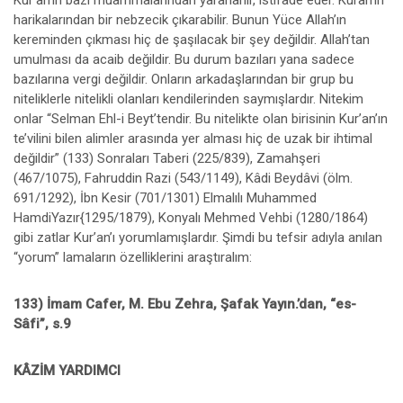
Kur’an’ın bazı muammalarından yararlanır, istifade eder. Kuran’ın
harikalarından bir nebzecik çıkarabilir. Bunun Yüce Allah’ın
kereminden çıkması hiç de şaşılacak bir şey değildir. Allah’tan
umulması da acaib değildir. Bu durum bazıları yana sadece
bazılarına vergi değildir. Onların arkadaşlarından bir grup bu
niteliklerle nitelikli olanları kendilerinden saymışlardır. Nitekim
onlar “Selman Ehl-i Beyt’tendir. Bu nitelikte olan birisinin Kur’an’ın
te’vilini bilen alimler arasında yer alması hiç de uzak bir ihtimal
değildir” (133) Sonraları Taberi (225/839), Zamahşeri
(467/1075), Fahruddin Razi (543/1149), Kâdi Beydâvi (ölm.
691/1292), İbn Kesir (701/1301) Elmalılı Muhammed
HamdiYazır{1295/1879), Konyalı Mehmed Vehbi (1280/1864)
gibi zatlar Kur’an’ı yorumlamışlardır. Şimdi bu tefsir adıyla anılan
“yorum” lamaların özelliklerini araştıralım:
133) İmam Cafer, M. Ebu Zehra, Şafak Yayın.’dan, “es-
Sâfi”, s.9
KÂZİM YARDIMCI