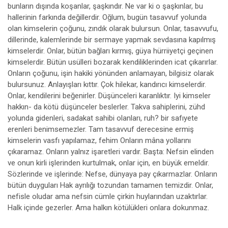
bunların dışında koşanlar, şaşkındır. Ne var ki o şaşkınlar, bu
hallerinin farkında değillerdir. Oğlum, bugün tasavvuf yolunda
olan kimselerin çoğunu, zındık olarak bulursun. Onlar, tasavvufu,
dillerinde, kalemlerinde bir sermaye yapmak sevdasına kapılmış
kimselerdir. Onlar, bütün bağları kırmış, güya hürriiyetçi geçinen
kimselerdir. Bütün usülleri bozarak kendiliklerinden icat çıkarırlar.
Onların çoğunu, işin hakiki yönünden anlamayan, bilgisiz olarak
bulursunuz. Anlayışları kıttır. Çok hilekar, kandırıcı kimselerdir.
Onlar, kendilerini beğenirler. Düşünceleri karanlıktır. Iyi kimseler
hakkın- da kötü düşünceler beslerler. Takva sahiplerini, zühd
yolunda gidenleri, sadakat sahibi olanları, ruh? bir safıyete
erenleri benimsemezler. Tam tasavvuf derecesine ermiş
kimselerin vasfı yapılamaz, fehim Onların mâna yollarını
çıkaramaz. Onların yalnız işaretleri vardır. Başta: Nefsin elinden
ve onun kirli işlerinden kurtulmak, onlar için, en büyük emeldir.
Sözlerinde ve işlerinde: Nefse, dünyaya pay çıkarmazlar. Onların
bütün duyguları Hak ayrılığı tozundan tamamen temizdir. Onlar,
nefisle oludar ama nefsin cümle çirkin huylarından uzaktırlar.
Halk içinde gezerler. Ama halkın kötülükleri onlara dokunmaz.