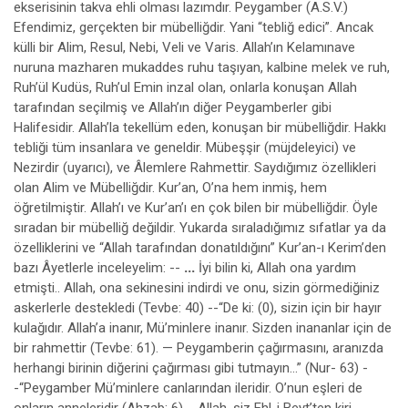
ekserisinin takva ehli olması lazımdır. Peygamber (A.S.V.)
Efendimiz, gerçekten bir mübelliğdir. Yani “tebliğ edici”. Ancak
külli bir Alim, Resul, Nebi, Veli ve Varis. Allah’ın Kelamınave
nuruna mazharen mukaddes ruhu taşıyan, kalbine melek ve ruh,
Ruh’ül Kudüs, Ruh’ul Emin inzal olan, onlarla konuşan Allah
tarafından seçilmiş ve Allah’ın diğer Peygamberler gibi
Halifesidir. Allah’la tekellüm eden, konuşan bir mübelliğdir. Hakkı
tebliği tüm insanlara ve geneldir. Mübeşşir (müjdeleyici) ve
Nezirdir (uyarıcı), ve Âlemlere Rahmettir. Saydığımız özellikleri
olan Alim ve Mübelliğdir. Kur’an, O’na hem inmiş, hem
öğretilmiştir. Allah’ı ve Kur’an’ı en çok bilen bir mübelliğdir. Öyle
sıradan bir mübelliğ değildir. Yukarda sıraladığımız sıfatlar ya da
özelliklerini ve “Allah tarafından donatıldığını” Kur’an-ı Kerim’den
bazı Âyetlerle inceleyelim: --
...
İyi bilin ki, Allah ona yardım
etmişti.. Allah, ona sekinesini indirdi ve onu, sizin görmediğiniz
askerlerle destekledi (Tevbe: 40) --“De ki: (0), sizin için bir hayır
kulağıdır. Allah’a inanır, Mü’minlere inanır. Sizden inananlar için de
bir rahmettir (Tevbe: 61). — Peygamberin çağırmasını, aranızda
herhangi birinin diğerini çağırması gibi tutmayın...” (Nur- 63) -
-“Peygamber Mü’minlere canlarından ileridir. O’nun eşleri de