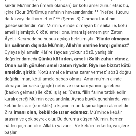
şirktir. Mü’minden (imanlı olandan) bir kötü amel zuhur etse; bu,
içine fücur üfürülmüş nefsinin hevasındandır. ** “Nefse, fücuru
da takvayı da ilham ettim”.** (Şems: 8) Cismani tarafının
galebesindendir. Yani Mü’min, elinde olmayan bir saika ile, kötü
ameli işlemiştir. 0 kötü ameli ona, imanı işletmemiştir. Zaten
Âyet-i Kerimede bu husus açıkça belirtilmiştir.
‘Elinde olmayan
bir saikanın dışında Mü’min, Allah’ın emrine karşı gelmez.”
Öyleyse iyi amelin Kâfire faydası yoktur sözü, yanlış bir
değerlendirmedir.
Çünkü kâfirden, amel-i Salih zuhur etmez.
Onun salih görülen ameli zaten riyadır. Riya ise bizzat kötü
ameldir, şirktir.
‘Kötü amel de imana zarar vermez’ sözü doğru
değildir. İman, kötü amele sebep olmaz. Ama mü’min elinde
olmayan bir saika (güçle) nefis ve cismani yanının galebesi
(baskın gelmesi) ile kötü iş işler. “Ceza, fiilin failine tatbik edilir’
kuralı gereği Mü’min cezalandırılır. Ayrıca büyük günahlarda, yani
kebâirde ısrar (süreklilik) o kişinin iman taşımadığının alâmetidir.
Zira
imanı olan, kebâirde ısrar edemez.
Mü’minde kebâir
arasıra ve çok seyrek olur. Bu duruma düşen Mü’min, hemen
nâdim pişman olur. Allah’a yalvarır... Ve kebâiri terkedip, iyi işlere
başlar.