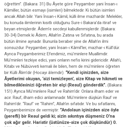
öğrettim”. (Bakara: 31) Bu Âyete göre Peygamber yani İnsan-ı
Kâmiller, bütün esmayı (isimleri) bilmektedir. Ki bütün isimleri
ancak Allah bilir. Yani İnsan-ı Kâmil, külli ilme mazhardır. Melekler,
bu konuda ilimlerinin kısıtlı olduğunu Sure-i Bakara’da itiraf ve
beyan etmişlerdir. Âdem’e secdeyi kabullenmişlerdir. (Bakara:
30-34) Demek ki Âdem, Allah’ın Zatına ve Sıfatına, bu arada
bütün ilmine aynadır. Bununla beraber yine de Allah’ın ilmi
sonsuzdur. Peygamber, yani İnsan-ı Kâmil’ler, mazhar-ı Küll’dür.
Ayrıca Peygamberimiz Efendimiz, mü’minlere Muallimdir.
Mü’minleri tezkiye edici, yani onların nefis kirini gidericidir. Allah’ı,
Kitabı ve Nübüvveti kemali ile bilen, hem de mü’minlere öğreten
bir Külli Âlim’dir (Hocayı âIemdir).
“Kendi içinizden, size
Âyetlerimi okuyan, ‘sizi temizleyen’, size Kitap ve hikmeti ve
bilmedikleıinizi öğreten bir elçi (Resul) gönderdik”.
(Bakara:
151) Ayrıca Mü’minlere Rauf ve Rahim’dir. Onlara ilham eder ve
acır. Rauf, ilham edici anlamınadır. Mü’minlere düşkün Rauf ve
Rahim’dir. “Rauf’ ve “Rahim”, Allah’ın sıfatıdır. Ve bu sıfatlarını,
Peygamberimize de vermiştir:
”Andolsun içinizden size öyle
(şerefli) bir Resul geldi ki; sizin sıkıntıya düşmeniz O’na
çok ağır gelir. Haristir (üstünüze-size çok düşkündür) 0.