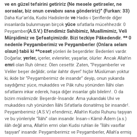
ve en güzel tefsirini getiririz (Ne mesele getirseler, ne
sorsalar, biz onun cevabını sana göndeririz)” (Furkan: 33)
Daha Kur’an’da, Kudsi Hadislerde
ve
Hadis-i Şeriflerde diğer
insanlarda bulunmayan birçok
yüce
sıfatlarla mücehhezdir. 0
Peygamber
(A.S.V.) Efendimiz Sahibimiz, Muallimimiz, Veli
Mürşidimiz ve Şefaatçimizdir. Bizi tezkiye Pâkedendir. ** 0
nedenle Peygamberimiz ve Peygamberler (Onlara selam
olsun) tabii ki **ceset
yönleri ile beşerdirler. Bedenleri vardır.
Doğarlar,
yerler,
içerler, evlenirler, yaşarlar, ölürler. Ancak Allah’ın
emri
olan Ruh ölmez. Ölen cesettir. Zaten, “Peygamberler ve
Veliler beşer değildir; onlar ilahtır diyen” hiçbir Müslüman yoktur
ki; ikide bir ”Peygamberimiz de insandır” deyip, onun yukarıda
saydığımız yüce, mukaddes ve Pâk ruhu yönünden İlâhi olan
sıfatlarını inkar ederek, haşa diğer insanlar gibi bilelim!.. O da
bizim mislimizdir. Beşerdir-İnsandır. Ama yukarıdaki Ulvi ve
mukaddes ruh yönünden İlâhi Sıfatlarla donatılmış bir insandır!..
Peygamberimiz (A.S.V.) efendimiz, Allah’ın Kudsi Ruhunu taşıyan
ve bu yönleriyle “İlâhi” olan insandır. İnsan-ı Kâmil-Âdem (a.s.)
ilâh değil ama, Allah’ın emri olan Kudsi ruhları ile “İlâhi vasıflar
taşıyan” insandır. Peygamberimiz ve Peygamberler, Allah’a ermiş