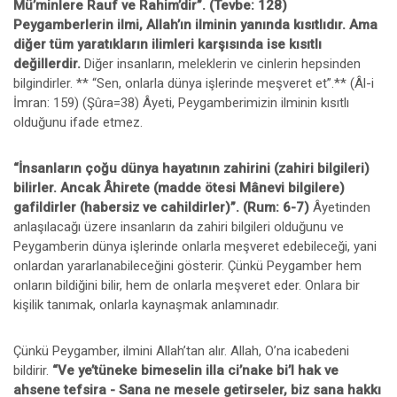
Mü’minlere Rauf ve Rahim’dir”. (Tevbe: 128)
Peygamberlerin ilmi, Allah’ın ilminin yanında kısıtlıdır. Ama
diğer tüm yaratıkların ilimleri karşısında ise kısıtlı
değillerdir.
Diğer insanların, meleklerin ve cinlerin hepsinden
bilgindirler. ** “Sen, onlarla dünya işlerinde meşveret et”.** (Âl-i
İmran: 159) (Şûra=38) Âyeti, Peygamberimizin ilminin kısıtlı
olduğunu ifade etmez.
“İnsanların çoğu dünya hayatının zahirini (zahiri bilgileri)
bilirler. Ancak Âhirete (madde ötesi Mânevi bilgilere)
gafildirler (habersiz ve cahildirler)”. (Rum: 6-7)
Âyetinden
anlaşılacağı üzere insanların da zahiri bilgileri olduğunu ve
Peygamberin dünya işlerinde onlarla meşveret edebileceği, yani
onlardan yararlanabileceğini gösterir. Çünkü Peygamber hem
onların bildiğini bilir, hem de onlarla meşveret eder. Onlara bir
kişilik tanımak, onlarla kaynaşmak anlamınadır.
Çünkü Peygamber, ilmini Allah’tan alır. Allah, O’na icabedeni
bildirir.
“Ve ye’tüneke bimeselin illa ci’nake bi’l hak ve
ahsene tefsira - Sana ne mesele getirseler, biz sana hakkı