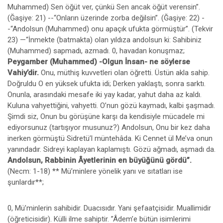
Muhammed) Sen öğüt ver, çünkü Sen ancak öğüt verensin”.
(Ğaşiye: 21) --“Onların üzerinde zorba değilsin”. (Ğaşiye: 22) -
-“Andolsun (Muhammed) onu apaçık ufukta görmüştür”. (Tekvir
23) —“İnmekte (batmakta) olan yıldıza andolsun ki: Sahibiniz
(Muhammed) sapmadı, azmadı. 0, havadan konuşmaz;
Peygamber (Muhammed) -Olgun İnsan- ne söylerse
Vahiy’dir.
Onu, müthiş kuvvetleri olan öğretti. Üstün akla sahip.
Doğruldu O en yüksek ufukta idi; Derken yaklaştı, sonra sarktı.
Onunla, arasındaki mesafe iki yay kadar, yahut daha az kaldı.
Kuluna vahyettiğini, vahyetti. O’nun gözü kaymadı, kalbi şaşmadı.
Şimdi siz, Onun bu görüşüne karşı da kendisiyle mücadele mi
ediyorsunuz (tartışıyor musunuz?) Andolsun, Onu bir kez daha
inerken görmüştü Sidretü’l müntehâda. Ki Cennet ül Me’va onun
yanındadır. Sidreyi kaplayan kaplamıştı. Gözü ağmadı, aşmadı da.
Andolsun, Rabbinin Âyetlerinin en büyüğünü gördü”.
(Necm: 1-18) ** Mü’minlere yönelik yanı ve sıtatları ise
şunlardır**;
0, Mü’minlerin sahibidir. Duacısıdır. Yani şefaatçisidir. Muallimidir
(öğreticisidir). Külli ilme sahiptir. ”Âdem’e bütün isimlerimi