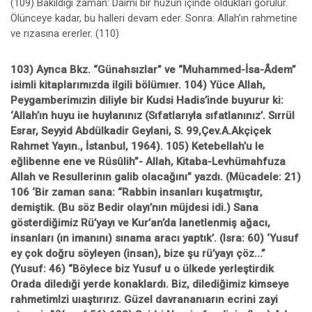
(109) Bakıldığı zaman: Daimi bir hüzün içinde oldukları görülür.
Ölünceye kadar, bu halleri devam eder. Sonra: Allah’ın rahmetine
ve rızasına ererler. (110)
103) Aynca Bkz. “Günahsızlar” ve “Muhammed-İsa-Âdem”
isimli kitaplarımızda ilgili bölümıer. 104) Yüce Allah,
Peygamberimızin diliyle bir Kudsi Hadis’inde buyurur ki:
‘Allah’ın huyu iıe huylanınız (Sıfatlarıyla sıfatlanınız’. Sırrül
Esrar, Seyyid Abdülkadir Geylani, S. 99,Çev.A.Akçiçek
Rahmet Yayın., İstanbul, 1964). 105) Ketebellah’u le
eğlibenne ene ve Rüsûlih”- Allah, Kitaba-Levhümahfuza
Allah ve Resullerinın galib olacağını” yazdı. (Mücadele: 21)
106 ‘Bir zaman sana: “Rabbin insanları kuşatmıştır,
demiştik. (Bu söz Bedir olayı’nın müjdesi idi.) Sana
gösterdiğimiz Rü’yayı ve Kur’an’da Ianetlenmiş ağacı,
insanları (ın imanını) sınama aracı yaptık’. (Isra: 60) ‘Yusuf
ey çok doğru söyleyen (insan), bize şu rü’yayı çöz...”
(Yusuf: 46) “Böylece biz Yusuf u o ülkede yerleştirdik
Orada diledıği yerde konaklardı. Biz, dilediğimiz kimseye
rahmetimlzi uıaştırırız. Güzel davrananıarın ecrini zayi