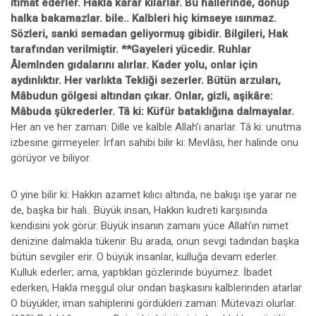
itimat ederler. Hakla karar kılarlar. Bu hallerinde, dönüp
halka bakamazlar. bile.. Kalbleri hiç kimseye ısınmaz.
Sözleri, sanki semadan geliyormuş gibidir. Bilgileri, Hak
tarafından verilmiştir. **Gayeleri yücedir. Ruhlar
Âlemlnden gıdalarını alırlar. Kader yolu, onlar için
aydınlıktır. Her varlıkta Tekliği sezerler. Bütün arzuları,
Mâbudun gölgesi altından çıkar. Onlar, gizli, aşikâre:
Mâbuda şükrederler. Tâ ki: Küfür bataklığına dalmayalar.
Her an ve her zaman: Dille ve kalble Allah’ı anarlar. Tâ ki: unutma
izbesine girmeyeler. İrfan sahibi bilir ki: Mevlâsı, her halinde onu
görüyor ve biliyor.
O yine bilir ki: Hakkın azamet kılıcı altında, ne bakışı işe yarar ne
de, başka bir hali.. Büyük insan, Hakkın kudreti karşısında
kendisini yok görür. Büyük insanın zamanı yüce Allah’ın nimet
denizine dalmakla tükenir. Bu arada, onun sevgi tadından başka
bütün sevgiler erir. O büyük insanlar, kulluğa devam ederler.
Kulluk ederler; ama, yaptıklan gözlerinde büyümez. İbadet
ederken, Hakla meşgul olur ondan başkasını kalblerinden atarlar.
O büyükler, iman sahiplerini gördükleri zaman: Mütevazi olurlar.