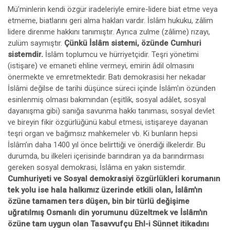
Mü’minlerin kendi özgür iradeleriyle emire-lidere biat etme veya
etmeme, biatlarını geri alma hakları vardır. İslâm hukuku, zâlim
lidere direnme hakkını tanımıştır. Ayrıca zulme (zâlime) rızayı,
zulüm saymıştır.
Çünkü İslâm sistemi, özünde Cumhuri
sistemdir.
İslâm toplumcu ve hürriyetçidir. Teşri yönetimi
(istişare) ve emaneti ehline vermeyi, emirin âdil olmasını
önermekte ve emretmektedir. Batı demokrasisi her nekadar
İslâmi değilse de tarihi düşünce süreci içinde İslâm'ın özünden
esinlenmiş olması bakımından (eşitlik, sosyal adâlet, sosyal
dayanışma gibi) sanığa savunma hakkı tanıması, sosyal devlet
ve bireyin fikir özgürlüğünü kabul etmesi, istişareye dayanan
teşri organ ve bağımsız mahkemeler vb. Ki bunların hepsi
İslâm’ın daha 1400 yıl önce belirttiği ve önerdiği ilkelerdir. Bu
durumda, bu ilkeleri içerisinde barındıran ya da barındırması
gereken sosyal demokrasi, İslâma en yakın sistemdir.
Cumhuriyeti ve Sosyal demokrasiyi özgürlükleri korumanın
tek yolu ise hala halkımız üzerinde etkili olan, İslâm'ın
özüne tamamen ters düşen, bin bir türlü değişime
uğratılmış Osmanlı din yorumunu düzeltmek ve İslâm'ın
özüne tam uygun olan Tasavvufçu Ehl-i Sünnet itikadını