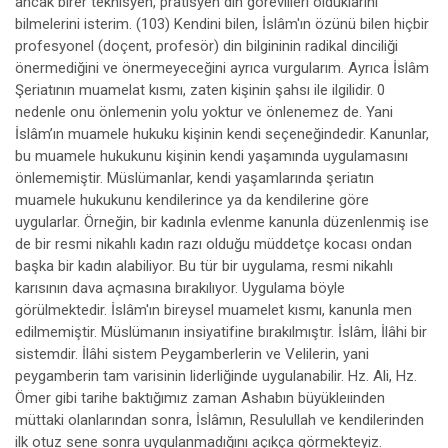
ancak birer teknisyen, pratisyen din görevlileri olduklarını
bilmelerini isterim. (103) Kendini bilen, İslâm'ın özünü bilen hiçbir
profesyonel (doçent, profesör) din bilgininin radikal dinciliği
önermediğini ve önermeyeceğini ayrıca vurgularım. Ayrıca İslâm
Şeriatının muamelat kısmı, zaten kişinin şahsı ile ilgilidir. 0
nedenle onu önlemenin yolu yoktur ve önlenemez de. Yani
İslâm’ın muamele hukuku kişinin kendi seçeneğindedir. Kanunlar,
bu muamele hukukunu kişinin kendi yaşamında uygulamasını
önlememiştir. Müslümanlar, kendi yaşamlarında şeriatın
muamele hukukunu kendilerince ya da kendilerine göre
uygularlar. Örneğin, bir kadınla evlenme kanunla düzenlenmiş ise
de bir resmi nikahlı kadın razı olduğu müddetçe kocası ondan
başka bir kadın alabiliyor. Bu tür bir uygulama, resmi nikahlı
karısının dava açmasına bırakılıyor. Uygulama böyle
görülmektedir. İslâm'ın bireysel muamelet kısmı, kanunla men
edilmemiştir. Müslümanın insiyatifine bırakılmıştır. İslâm, İlâhi bir
sistemdir. İlâhi sistem Peygamberlerin ve Velilerin, yani
peygamberin tam varisinin liderliğinde uygulanabilir. Hz. Ali, Hz.
Ömer gibi tarihe baktığımız zaman Ashabın büyükleıinden
müttaki olanlarından sonra, İslâmın, Resulullah ve kendilerinden
ilk otuz sene sonra uygulanmadığını açıkça görmekteyiz.