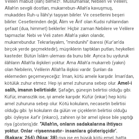
Velileri mâbud (ilâh) bilmez!.. Müslümanlar, Nebileri ve Velileri;
Allah’ın sevgili dostları, mukarrebun-Allah’a kavuşmuş,
mukaddes Ruh-u İlâhi’yi taşıyan bilirler. Ve cesetlerini beşeri
bilirler. Cesetlerinden değil, Âlim ve Ârif olan Kudsi ruhlarından
şefaat (dua, himmet) beklerler. Hiçbir zaman Nebilere ve Velilere
tapmazlar. Nebi ve Veli zaten Allah’a yakın olandır,
mukarrebundur. Tekrarlayalım, “mindunihi” ibaresi (Kur’an’da
birçok yerde geçmektedir), müşriklerin taptıkları putları, heykelleri
kasteder. Bütün İslâm uleması da bunu bilir. Ayrıca bu uyduruk
ilâhların Allah’la ilişkileri yoktur. Ama Allah’a mukarreb (yakın)
olan Nebilerin, Velilerin AlIah’la ilişkisi vardır. Şunları da
eklemeden geçemeyeceğiz: İman, kötü amele karşıdır. İman’dan,
kötülük zuhur etmez. Hep iyi amel zuhuruna sebep olur.
Amel-i
salih, imanın belirtisidir.
Şafağın, güneşin belirtisi olduğu gibi.
Küfür, imansızlık ise, iyi amele karşıdır. Küfür (inkar) hep kötü
amel zuhuruna sebep olur. Kötü kokuların, necasetin belirtisi
olduğu gibi. Iyi kokuların da gülün ve çiçeklerin belirtisi olduğu
gibi. öyleyse
kaf
ir (inkarcı), zahiren iyi bir amel işlese bile yaptığı
riya (gösteriş)dir.
“Allah’ın, onların sadakalarına ihtiyacı
yoktur. Onlar -riyaennastır- insanlara gösterişçidir’.
(Bakara: 264) (Nisa: 38)
riya ise en büyük kötü emel, hatta