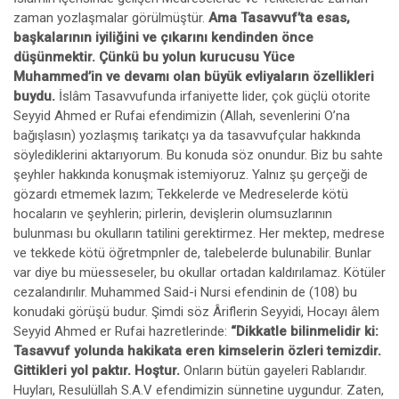
zaman yozlaşmalar görülmüştür.
Ama Tasavvuf’ta esas,
başkalarının iyiliğini ve çıkarını kendinden önce
düşünmektir. Çünkü bu yolun kurucusu Yüce
Muhammed’in ve devamı olan büyük evliyaların özellikleri
buydu.
İslâm Tasavvufunda irfaniyette lider, çok güçlü otorite
Seyyid Ahmed er Rufai efendimizin (Allah, sevenlerini O’na
bağışlasın) yozlaşmış tarikatçı ya da tasavvufçular hakkında
söylediklerini aktarıyorum. Bu konuda söz onundur. Biz bu sahte
şeyhler hakkında konuşmak istemiyoruz. Yalnız şu gerçeği de
gözardı etmemek lazım; Tekkelerde ve Medreselerde kötü
hocaların ve şeyhlerin; pirlerin, devişlerin olumsuzlarının
bulunması bu okulların tatilini gerektirmez. Her mektep, medrese
ve tekkede kötü öğretmpnler de, talebelerde bulunabilir. Bunlar
var diye bu müesseseler, bu okullar ortadan kaldırılamaz. Kötüler
cezalandırılır. Muhammed Said-i Nursi efendinin de (108) bu
konudaki görüşü budur. Şimdi söz Âriflerin Seyyidi, Hocayı âlem
Seyyid Ahmed er Rufai hazretlerinde:
“Dikkatle bilinmelidir ki:
Tasavvuf yolunda hakikata eren kimselerin özleri temizdir.
Gittikleri yol paktır. Hoştur.
Onların bütün gayeleri Rablarıdır.
Huyları, Resulüllah S.A.V efendimizin sünnetine uygundur. Zaten,