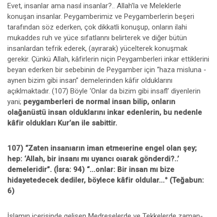
Evet, insanlar ama nasıl insanlar?.. Allah’la ve Meleklerle
konuşan insanlar. Peygamberimiz ve Peygamberlerin beşeri
tarafından söz ederken, çok dikkatli konuşup, onların ilahi
mukaddes ruh ve yüce sıfatlannı belirterek ve diğer bütün
insanlardan tefrik ederek, (ayırarak) yücelterek konuşmak
gerekir. Çünkü Allah, kâfirlerin niçin Peygamberleri inkar ettiklerini
beyan ederken bir sebebinin de Peygamber için “haza misluna -
aynen bizim gibi insan” demelerinden kâfir olduklarını
açıklmaktadır. (107) Böyle ‘Onlar da bizim gibi insafl’ diyenlerin
yani;
peygamberleri de normal insan bilip, onların
olağanüstü insan olduklarını inkar edenlerin, bu nedenle
kâfir oldukları Kur’an ile sabittir.
107) “Zaten insanıarın iman etmeıerine engel olan şey;
hep: ‘Allah, bir insanı mı uyancı oıarak gönderdi?..’
demeleridir”. (İsra: 94) “...onlar: Bir insan mı bize
hidayetedecek dediler, böylece kâfir oldular...° (Teğabun:
6)
İslamın içerisinde gelişen Medreselerde ve Tekkelerde zaman-