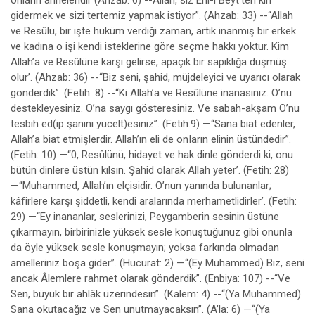
onların anneleridir (Ahzab: 6) --Allah, siz Ehl-i Beyt’ten kiri
gidermek ve sizi tertemiz yapmak istiyor”. (Ahzab: 33) --“Allah
ve Resûlü, bir işte hüküm verdiği zaman, artık inanmış bir erkek
ve kadına o işi kendi isteklerine göre seçme hakkı yoktur. Kim
Allah’a ve Resûlüne karşı gelirse, apaçık bir sapıklığa düşmüş
olur’. (Ahzab: 36) --“Biz seni, şahid, müjdeleyici ve uyarıcı olarak
gönderdik”. (Fetih: 8) --“Ki Allah’a ve Resûlüne inanasınız. O’nu
destekleyesiniz. O’na saygı gösteresiniz. Ve sabah-akşam O’nu
tesbih ed(ip şanını yücelt)esiniz”. (Fetih:9) —“Sana biat edenler,
Allah’a biat etmişlerdir. Allah’ın eli de onIarın elinin üstündedir”.
(Fetih: 10) —“0, Resûlünü, hidayet ve hak dinle gönderdi ki, onu
bütün dinlere üstün kılsın. Şahid olarak Allah yeter’. (Fetih: 28)
—“Muhammed, Allah’ın elçisidir. O’nun yanında bulunanlar;
kâfirlere karşı şiddetli, kendi aralarında merhametlidirler’. (Fetih:
29) —“Ey inananlar, seslerinizi, Peygamberin sesinin üstüne
çıkarmayın, birbirinizle yüksek sesle konuştuğunuz gibi onunla
da öyle yüksek sesle konuşmayın; yoksa farkında olmadan
amelleriniz boşa gider”. (Hucurat: 2) —“(Ey Muhammed) Biz, seni
ancak Âlemlere rahmet olarak gönderdik”. (Enbiya: 107) --“Ve
Sen, büyük bir ahlâk üzerindesin”. (Kalem: 4) --“(Ya Muhammed)
Sana okutacağız ve Sen unutmayacaksın”. (A’la: 6) —“(Ya