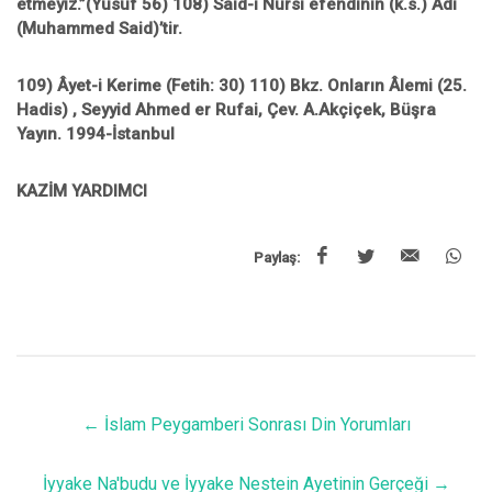
etmeyiz.”(Yusuf 56)
108) Said-i Nursi efendinin (k.s.) Adı
(Muhammed Said)’tir.
109) Âyet-i Kerime (Fetih: 30) 110) Bkz. Onların Âlemi (25.
Hadis) , Seyyid Ahmed er Rufai, Çev. A.Akçiçek, Büşra
Yayın. 1994-İstanbul
KAZİM YARDIMCI
Paylaş:
←
İslam Peygamberi Sonrası Din Yorumları
İyyake Na'budu ve İyyake Nestein Ayetinin Gerçeği
→