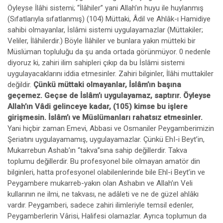
Öyleyse İlâhi sistemi; “İlâhiler” yani Allah’ın huyu ile huylanmış
(Sıfatlarıyla sıfatlanmış) (104) Müttaki, Âdil ve Ahlâk-ı Hamidiye
sahibi olmayanlar, İslâmi sistemi uygulayamazlar (Müttakiler;
Veliler, İlâhilerdir.) Böyle İlâhiler ve bunlara yakın mütteki bir
Müslüman topluluğu da şu anda ortada görünmüyor. 0 nedenle
diyoruz ki, zahiri ilim sahipleri çıkıp da bu İslâmi sistemi
uygulayacaklarını iddia etmesinler. Zahiri bilginler, İlâhi muttakiler
değildir.
Çünkü müttaki olmayanlar, İslâm’ın başına
geçemez. Geçse de İslâm’ı uygulayamaz, saptırır. Öyleyse
Allah’ın Vâdi gelinceye kadar, (105) kimse bu işlere
girişmesin. İslâm’ı ve Müslümanları rahatsız etmesinler.
Yani hiçbir zaman Emevi, Abbasi ve Osmaniler Peygamberimizin
Şeriatını uygulayamamış, uygulayamazlar. Çünkü EhI-i Beyt’in,
Mukarrebun Ashab’ın “takva”sına sahip değillerdir. Takva
toplumu değillerdir. Bu profesyonel bile olmayan amatör din
bilginleri, hatta profesyonel olabilenlerinde bile Ehl-i Beyt’in ve
Peygambere mukarreb-yakın olan Ashabın ve Allah’ın Veli
kullarının ne ilmi, ne takvası, ne adâleti ve ne de güzel ahlâkı
vardır. Peygamberi, sadece zahiri ilimleriyle temsil edenler,
Peygamberlerin Vârisi, Halifesi olamazlar. Ayrıca toplumun da