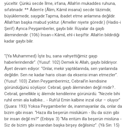
yüceltir. Çünkü secde İlme, irfana, Allah’ın mukaddes ruhuna,
sıfatınadır. ** Âdem’e (Âlim, Kâmil insana) secde tâzimdir,
büyüklemedir, saygıdır.Tapma, ibadet etme anlamına değildir.
Allah’tan başka mabud yoktur. (Ameller niyete göredir.) (Hadis-i
Şerif) Ayrıca Peygamberler, gaybı bilir. Rüyalar da gayb
âlemindendir. (106) İnsan-ı Kâmil, ehl-i keşiftir. Allah’ın bildirdiği
kadar gaybı bilir.
“(Ya Muhammed) İşte bu, sana vahyettiğimiz gayp
haberlerindendir”. (Yusuf: 102) Demek ki Allah, gaybı bildiriyor.
Âyet devam ediyor: “Onlar, mekir yaptıklarında, sen yanlarında
değildin. Sen ne kadar haris olsan da ekserisi iman etmezler”.
(Yusuf: 103) Zaten Peygamberimiz, Cebrail’in kendisine
göründüğünü söylüyor. Cebrail, gayb âleminden değil midir?..
Cebrail, genellikle iç âlemde kendilerine görünürdü. “Nezele bihi
ruhil emin ala kalbike... - Ruh’ül Emin kalbine inzal olur – oluyor”
(Şuara: 193) Yoksa Peygamberler de, inanmayanlar da, onlar da
bizim gibi insan. “Haza illa beşerün mislüküm - Bu da sizin gibi
bir insan değil mi?” (Enbiya: 3) “Ma entüm illa beşerün mislüna -
Siz de bizim gibi insandan başka birşey değilsiniz”. (Yâ Sin: 15)