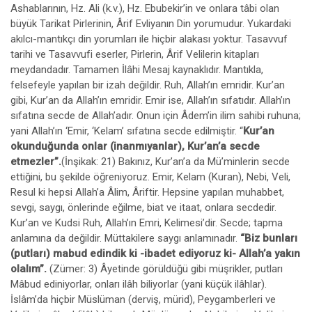
Ashablarının, Hz. Ali (k.v.), Hz. Ebubekir’in ve onlara tâbi olan
büyük Tarikat Pirlerinin, Ârif Evliyanın Din yorumudur. Yukardaki
akılcı-mantıkçı din yorumları ile hiçbir alakası yoktur. Tasavvuf
tarihi ve Tasavvufi eserler, Pirlerin, Ârif Velilerin kitapları
meydandadır. Tamamen İlâhi Mesaj kaynaklıdır. Mantıkla,
felsefeyle yapılan bir izah değildir. Ruh, Allah’ın emridir. Kur’an
gibi, Kur’an da Allah’ın emridir. Emir ise, Allah’ın sıfatıdır. Allah’ın
sıfatına secde de Allah’adır. Onun için Âdem’in ilim sahibi ruhuna;
yani Allah’ın ‘Emir, ‘Kelam’ sıfatına secde edilmiştir. “
Kur’an
okunduğunda onlar (inanmıyanlar), Kur’an’a secde
etmezler”.
(İnşikak: 21) Bakınız, Kur’an’a da Mü’minlerin secde
ettiğini, bu şekilde öğreniyoruz. Emir, Kelam (Kuran), Nebi, Veli,
Resul ki hepsi Allah’a Âlim, Âriftir. Hepsine yapılan muhabbet,
sevgi, saygı, önlerinde eğilme, biat ve itaat, onlara secdedir.
Kur’an ve Kudsi Ruh, Allah’ın Emri, Kelimesi’dir. Secde; tapma
anlamına da değildir. Müttakilere saygı anlamınadır.
“Biz bunları
(putları) mabud edindik ki -ibadet ediyoruz ki- Allah’a yakın
olalım”.
(Zümer: 3) Âyetinde görüldüğü gibi müşrikler, putları
Mâbud ediniyorlar, onları ilâh biliyorlar (yani küçük ilâhlar).
İslâm’da hiçbir Müslüman (derviş, mürid), Peygamberleri ve