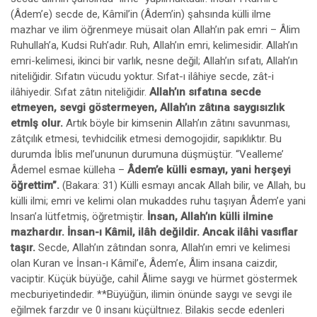
(Âdem’e) secde de, Kâmil’in (Âdem’in) şahsında külli ilme
mazhar ve ilim öğrenmeye müsait olan Allah’ın pak emri – Âlim
Ruhullah’a, Kudsi Ruh’adır. Ruh, Allah’ın emri, kelimesidir. Allah’ın
emri-kelimesi, ikinci bir varlık, nesne değil; Allah’ın sıfatı, Allah’ın
niteliğidir. Sıfatın vücudu yoktur. Sıfat-ı ilâhiye secde, zât-i
ilâhiyedir. Sıfat zâtın niteliğidir.
Allah’ın sıfatına secde
etmeyen, sevgi göstermeyen, Allah’ın zâtına saygısızlık
etmlş olur.
Artık böyle bir kimsenin Allah’ın zâtını savunması,
zâtçılık etmesi, tevhidcilik etmesi demogojidir, sapıklıktır. Bu
durumda İblis mel’ununun durumuna düşmüştür. “Vealleme’
Âdemel esmae külleha –
Âdem’e külli esmayı, yani herşeyi
öğrettim”.
(Bakara: 31) Külli esmayı ancak Allah bilir, ve Allah, bu
külli ilmi; emri ve kelimi olan mukaddes ruhu taşıyan Âdem’e yani
lnsan’a lütfetmiş, öğretmiştir.
İnsan, Allah’ın külli ilmine
mazhardır. İnsan-ı Kâmil, ilâh değildir. Ancak ilâhi vasıflar
taşır.
Secde, Allah’ın zâtından sonra, Allah’ın emri ve kelimesi
olan Kuran ve İnsan-ı Kâmil’e, Âdem’e, Âlim insana caizdir,
vaciptir. Küçük büyüğe, cahil Âlime saygı ve hürmet göstermek
mecburiyetindedir. **Büyüğün, ilimin önünde saygı ve sevgi ile
eğilmek farzdır ve 0 insanı küçültnıez. Bilakis secde edenleri