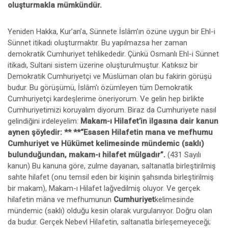
oluşturmakla mümkündür.
Yeniden Hakka, Kur’an’a, Sünnete İslâm’ın özüne uygun bir Ehl-i
Sünnet itikadı oluşturmaktır. Bu yapılmazsa her zaman
demokratik Cumhuriyet tehlikededir. Çünkü Osmanlı Ehl-i Sünnet
itikadı, Sultani sistem üzerine oluşturulmuştur. Katıksız bir
Demokratik Cumhuriyetçi ve Müslüman olan bu fakirin görüşü
budur. Bu görüşümü, İslâm'ı özümleyen tüm Demokratik
Cumhuriyetçi kardeşlerime öneriyorum. Ve gelin hep birlikte
Cumhuriyetimizi koruyalım diyorum. Biraz da Cumhuriyete nasıl
gelindiğini irdeleyelim:
Makam-ı Hilafet’in ilgasına dair kanun
aynen şöyledir: ** **“Esasen Hilafetin mana ve mefhumu
Cumhuriyet ve Hükümet kelimesinde mündemic (saklı)
bulunduğundan,
makam-ı hilafet mülgadır”.
(431 Sayılı
kanun) Bu kanuna göre, zulme dayanan, saltanatla birleştirilmiş
sahte hilafet (onu temsil eden bir kişinin şahsında birleştirilmiş
bir makam), Makam-ı Hilafet lağvedilmiş oluyor. Ve gerçek
hilafetin mâna ve mefhumunun
Cumhuriyet
kelimesinde
mündemic (saklı) olduğu kesin olarak vurgulanıyor. Doğru olan
da budur. Gerçek Nebevl Hilafetin, saltanatla birleşemeyeceği;