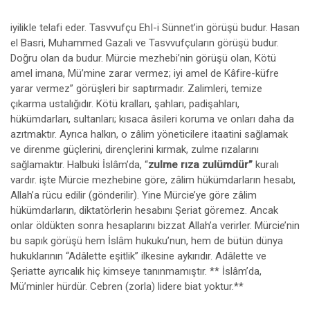
iyilikIe telafi eder. Tasvvufçu EhI-i Sünnet’in görüşü budur. Hasan
el Basri, Muhammed Gazali ve Tasvvufçuların görüşü budur.
Doğru olan da budur. Mürcie mezhebi’nin görüşü olan, Kötü
amel imana, Mü’mine zarar vermez; iyi amel de Kâfire-küfre
yarar vermez” görüşleri bir saptırmadır. Zalimleri, temize
çıkarma ustalığıdır. Kötü kralları, şahları, padişahları,
hükümdarları, sultanları; kısaca âsileri koruma ve onları daha da
azıtmaktır. Ayrıca halkın, o zâlim yöneticilere itaatini sağlamak
ve direnme güçlerini, dirençlerini kırmak, zulme rızalarını
sağlamaktır. Halbuki İslâm’da, “
zulme rıza zulümdür”
kuralı
vardır. işte Mürcie mezhebine göre, zâlim hükümdarların hesabı,
Allah’a rücu edilir (gönderilir). Yine Mürcie’ye göre zâlim
hükümdarların, diktatörlerin hesabını Şeriat göremez. Ancak
onlar öldükten sonra hesaplarını bizzat Allah’a verirler. Mürcie’nin
bu sapık görüşü hem İslâm hukuku’nun, hem de bütün dünya
hukuklarının “Adâlette eşitlik” ilkesine aykırıdır. Adâlette ve
Şeriatte ayrıcalık hiç kimseye tanınmamıştır. ** İslâm’da,
Mü’minler hürdür. Cebren (zorla) lidere biat yoktur.**