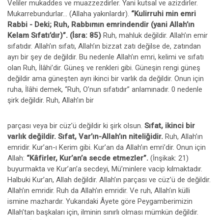
Veliler mukaddes ve muazzezdirler. Yani kutsal ve azizdirler.
Mukarrebundurlar... (Allaha yakınlardır).
“Kulirruhi min emri
Rabbi - Deki; Ruh, Rabbımın emrindendir (yani Allah’ın
Kelam Sıfatı’dır)”. (İsra: 85)
Ruh, mahluk değildir. Allah’ın emir
sıfatıdır. Allah’ın sıfatı, Allah’ın bizzat zatı değilse de, zatından
ayrı bir şey de değildir. Bu nedenle Allah’ın emri, kelimi ve sıfatı
olan Ruh, İlâhi’dir. Güneş ve renkleri gibi. Güneşin rengi güneş
değildir ama güneşten ayrı ikinci bir varlık da değildir. Onun için
ruha, İlâhi demek, “Ruh, O’nun sıfatıdır” anlamınadır. 0 nedenle
şirk değildir. Ruh, Allah’ın bir
parçası veya bir cüz’ü değildir ki şirk olsun.
Sıfat, ikinci bir
varlık değildir. Sıfat, Var’ın-Allah’ın niteliğidir.
Ruh, Allah’ın
emridir. Kur’an-ı Kerim gibi. Kur’an da Allah’ın emri’dir. Onun için
Allah:
“Kâfirler, Kur’an’a secde etmezler”.
(İnşikak: 21)
buyurmakta ve Kur’an’a secdeyi, Mü’minlere vacip kılmaktadır.
Halbuki Kur’an, Allah değildir. Allah’ın parçası ve cüz’ü de değildir.
Allah’ın emridir. Ruh da Allah’ın emridir. Ve ruh, Allah’ın külli
ismine mazhardır. Yukarıdaki Âyete göre Peygamberimizin
Allah’tan başkaları için, ilminin sınırlı olması mümkün değildir.