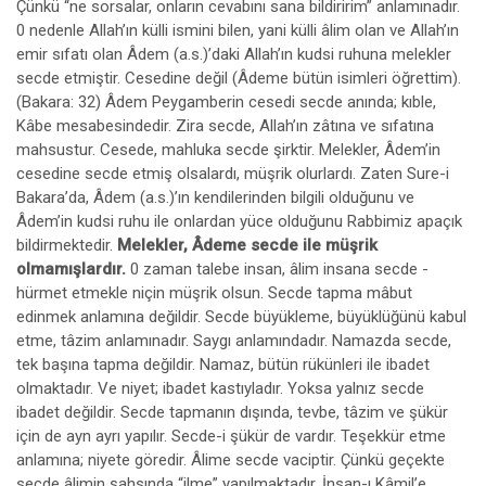
Çünkü “ne sorsalar, onların cevabını sana bildiririm” anlamınadır.
0 nedenle Allah’ın külli ismini bilen, yani külli âlim olan ve Allah’ın
emir sıfatı olan Âdem (a.s.)’daki Allah’ın kudsi ruhuna melekler
secde etmiştir. Cesedine değil (Âdeme bütün isimleri öğrettim).
(Bakara: 32) Âdem Peygamberin cesedi secde anında; kıble,
Kâbe mesabesindedir. Zira secde, Allah’ın zâtına ve sıfatına
mahsustur. Cesede, mahluka secde şirktir. Melekler, Âdem’in
cesedine secde etmiş olsalardı, müşrik olurlardı. Zaten Sure-i
Bakara’da, Âdem (a.s.)’ın kendilerinden bilgili olduğunu ve
Âdem’in kudsi ruhu ile onlardan yüce olduğunu Rabbimiz apaçık
bildirmektedir.
Melekler, Âdeme secde ile müşrik
olmamışlardır.
0 zaman talebe insan, âlim insana secde -
hürmet etmekle niçin müşrik olsun. Secde tapma mâbut
edinmek anlamına değildir. Secde büyükleme, büyüklüğünü kabul
etme, tâzim anlamınadır. Saygı anlamındadır. Namazda secde,
tek başına tapma değildir. Namaz, bütün rükünleri ile ibadet
olmaktadır. Ve niyet; ibadet kastıyladır. Yoksa yalnız secde
ibadet değildir. Secde tapmanın dışında, tevbe, tâzim ve şükür
için de ayn ayrı yapılır. Secde-i şükür de vardır. Teşekkür etme
anlamına; niyete göredir. Âlime secde vaciptir. Çünkü geçekte
secde âlimin şahsında “ilme” yapılmaktadır. İnsan-ı Kâmil’e