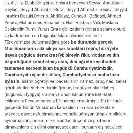
Hz.Ali, Hz. Ebubekir gibi ve onlara benzeyen Seyyid Abdülkadir
Geylani, Seyyid Ahmed er Rufai, Seyyid Ahmed el Bedevl, Seyyid
İbrahim Dusuki,Ömer b. Abdülaziz, Cüneyd-i Bağdadi, Ahmed
Yesevi, Muhammed Bahaeddin, Hacı Bektaş-ı Veli, Mevlâna
Celaleddin Rumi, Yunus Emre gibi zatların (onlara selam olsun)
ve kadrosunun da bugünkü İslâm aleminde ve hele
Türkiye’mizde bulunmadığına göre
bu durumda gerçek
Müslümanların sıkı sıkıya sarılacakları rejim, hürriyete
dayalı çoğulcu demokrasi’yi; bireyin fikir, vicdan ve din
özgürlüğünü kabul etmiş olan, dini öğretim ve ibadeti
tamamen serbest kılan bugünkü Cumhuriyetimizdir.
Cumhuriyet rejimidir. Allah, Cumhurlyetimizi muhafaza
eylesin.
İslâmi öğretiyi ve ibadeti; zikir, namaz, oruç, hac, zekat
gibi ibadetleri serbest bıraktığından, Hıristiyan olan Habeş
(bugünkü Etyopya) kralına ve onun kanunlarına bile itaat
edilmesini Peygamberimiz Efendimiz emretmiştir. Bu bir tarihi
gerçektir. Bütün Müslüman kardeşlerimin nazarı dikkatine
arzeder, gayet ayık olmalarını, muhalle uğraşan ütopik mollalara
uymamalarını, öneririm. En azından doçent ve profesör
olmayanların din alimi olamayacaklarını, bunların dışındakilerin