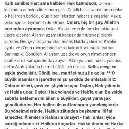
KaIb sahibidirler; ama kalbleri Hak katındadır,
Onların
kalbinden ancak iyilik zuhura gelir. Çeşitli haller vardır; ama onlar
o hallerden beridir.., olup biten işlerden habersiz yaşarlar. Vakit;
onlar için bir kıymet ifade etmez.
Onları, hiç bir şey, Allah’ın
emrinden ayıramaz.
Onlar, Allah’ın emri ile tam bir istikamet
üzere giderler. Allah’ın azameti karşısında mütevazi olarak
yürürler. Her şeyi bir yana atar, ancak Hak’la yetinirler. Kalbleri
ayrılık ve O’nun rahmetinden uzak kalma korkusu ile çarpar.
Sanırsın ki: Gönülleri, Allah’tan uzaldık ve onun nimetlerinden
uzak kalma kamçısı ile dövülüyor.. Allah yolunun haldid yolcusu,
nefsi Allah yolunda hizmet ettiği için nur alır.
Kalbi, sevgi ve
aşkla aydınlıktır. Gönlü ise.. marifet nuru ile açılır. ** O
büyük insanların işaretlerini şu şekilde de anlatabiliriz:
Onların özleri, şevk ve iştiyakla uçar. Dışları, Hak yolunda
ve Hakla uçar. Dışları Hak yolunda ve Hak’la olur. Bu yolda
sabırla beklemesini bilen o büyükler, gayet yumuşak
gönüllüdürler. Her halleri ile suftanlarına yönelmişlerdir.
Bu yönelmelerinde, Hakkın zâtından başkasına iltifat
etmezler. Âlemlerin Rabbı ile ünsiyet - hali, onları iyice
sardığındandır ki: Halktan kaçarlar. Hakka döner ve Hakka