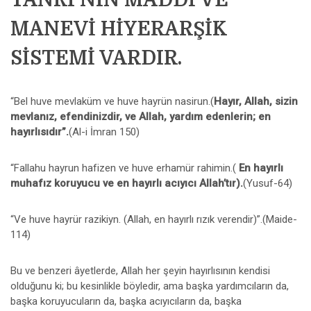
TANRI’NIN MADDİ VE
MANEVİ HİYERARŞİK
SİSTEMİ VARDIR.
“Bel huve mevlaküm ve huve hayrün nasirun.(
Hayır, Allah, sizin
mevlanız, efendinizdir, ve Allah, yardım edenlerin; en
hayırlısıdır”.
(Al-i İmran 150)
“Fallahu hayrun hafizen ve huve erhamür rahimin.(
En hayırlı
muhafız koruyucu ve en hayırlı acıyıcı Allah’tır).
(Yusuf-64)
“Ve huve hayrür razikiyn. (Allah, en hayırlı rızık verendir)”.(Maide-
114)
Bu ve benzeri âyetlerde, Allah her şeyin hayırlısının kendisi
olduğunu ki; bu kesinlikle böyledir, ama başka yardımcıların da,
başka koruyucuların da, başka acıyıcıların da, başka