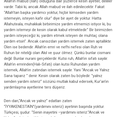
Allah’ın mabud (İlah) olduğuna dair yüzlerce kesin ayetler, deliller
vardır. Tabii ki, ancak Allah mabud ve ilah edinilecektir. Fakat
''Allah’tan başka yardımcı yoktur, hiçbir kimseden yardım
istemeyin, isteyen kafir olur'' diye bir ayet de yoktur. Hatta
Allahuteala, muhakkak birbirimize yardım etmemizi istiyor ki, bu
yardım istemeyi de kesin olarak kabul etmektedir.’’ Bir birimizden
yardım isteyeceğiz ki, yardım etmek isteyen de muhtaç olana
yardım etsin’’. Ancak cansızdan yardım istemek zaten aptallıktır.
Ölen ise bedendir. Allah’ın emri ve nefhi nefesi olan Ruh ve
Ruhun bir niteliği olan Akıl ve şuur ölmez. Çünkü bunlar cismani
değil. Bunlar nurani gerçeklerdir. Kutsi ruh, Allah’ın sıfatı sayılır.
Allah’ın emrinden(Halı-Sıfatı) olan kutsi Ruhundan yardım
istemek, Allah’ın zatından istemek sayılır. Yani ‘’Ancak ve Yalnız
Sana taparız ‘’ denir. Kesin olarak zaten bu böyledir. ‘’yalnız
senden yardım isteriz’’ sözünü mutlak kabul edersek, Kur’an’ın
yardımlaşma ayetlerine ters düşeriz.
Den-dan,‘’Ancak ve yalnız’’ edatları zaten
‘’İYYAKENESTAİN’’(yardımını isteriz) ayetinin başında yoktur.
Türkçesi, şudur: ‘’Senin inayetini –yardımını isteriz.’’Ancak ve