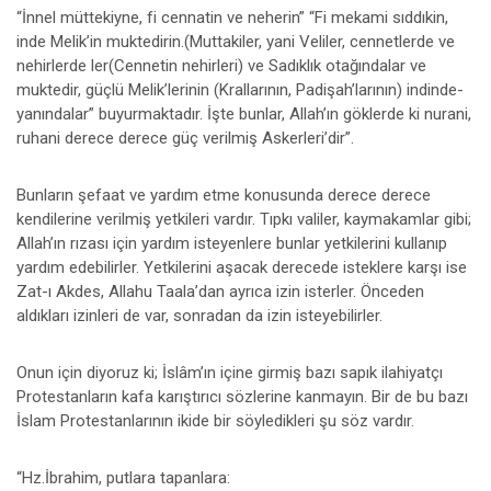
“İnnel müttekiyne, fi cennatin ve neherin” “Fi mekami sıddıkin,
inde Melik’in muktedirin.(Muttakiler, yani Veliler, cennetlerde ve
nehirlerde ler(Cennetin nehirleri) ve Sadıklık otağındalar ve
muktedir, güçlü Melik’lerinin (Krallarının, Padişah’larının) indinde-
yanındalar” buyurmaktadır. İşte bunlar, Allah’ın göklerde ki nurani,
ruhani derece derece güç verilmiş Askerleri’dir”.
Bunların şefaat ve yardım etme konusunda derece derece
kendilerine verilmiş yetkileri vardır. Tıpkı valiler, kaymakamlar gibi;
Allah’ın rızası için yardım isteyenlere bunlar yetkilerini kullanıp
yardım edebilirler. Yetkilerini aşacak derecede isteklere karşı ise
Zat-ı Akdes, Allahu Taala’dan ayrıca izin isterler. Önceden
aldıkları izinleri de var, sonradan da izin isteyebilirler.
Onun için diyoruz ki; İslâm’ın içine girmiş bazı sapık ilahiyatçı
Protestanların kafa karıştırıcı sözlerine kanmayın. Bir de bu bazı
İslam Protestanlarının ikide bir söyledikleri şu söz vardır.
“Hz.İbrahim, putlara tapanlara: