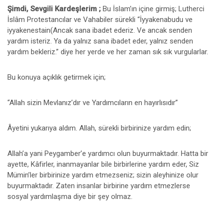
Şimdi, Sevgili Kardeşlerim ;
Bu İslam’ın içine girmiş; Lutherci
İslâm Protestancılar ve Vahabiler sürekli “İyyakenabudu ve
iyyakenestain(Ancak sana ibadet ederiz. Ve ancak senden
yardım isteriz. Ya da yalnız sana ibadet eder, yalnız senden
yardım bekleriz.” diye her yerde ve her zaman sık sık vurgularlar.
Bu konuya açıklık getirmek için;
“Allah sizin Mevlanız’dır ve Yardımcıların en hayırlısıdır”
Âyetini yukarıya aldım. Allah, sürekli birbirinize yardım edin;
Allah’a yani Peygamber’e yardımcı olun buyurmaktadır. Hatta bir
ayette, Kâfirler, inanmayanlar bile birbirlerine yardım eder, Siz
Mümin’ler birbirinize yardım etmezseniz; sizin aleyhinize olur
buyurmaktadır. Zaten insanlar birbirine yardım etmezlerse
sosyal yardımlaşma diye bir şey olmaz.