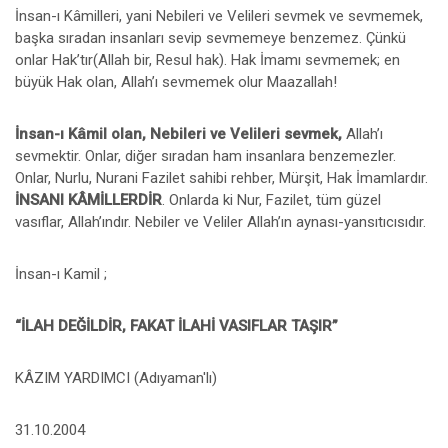
İnsan-ı Kâmilleri, yani Nebileri ve Velileri sevmek ve sevmemek,
başka sıradan insanları sevip sevmemeye benzemez. Çünkü
onlar Hak’tır(Allah bir, Resul hak). Hak İmamı sevmemek; en
büyük Hak olan, Allah’ı sevmemek olur Maazallah!
İnsan-ı Kâmil olan, Nebileri ve Velileri sevmek,
Allah’ı
sevmektir. Onlar, diğer sıradan ham insanlara benzemezler.
Onlar, Nurlu, Nurani Fazilet sahibi rehber, Mürşit, Hak İmamlardır.
İNSANI KÂMİLLERDİR
. Onlarda ki Nur, Fazilet, tüm güzel
vasıflar, Allah’ındır. Nebiler ve Veliler Allah’ın aynası-yansıtıcısıdır.
İnsan-ı Kamil ;
“İLAH DEĞİLDİR, FAKAT İLAHİ VASIFLAR TAŞIR”
KÂZIM YARDIMCI (Adıyaman'lı)
31.10.2004