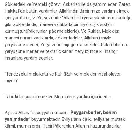
Göklerdeki ve Yerdeki görevli Askerleri ile de yardım eder. Zaten,
Hakikat’de bütün yardımlar, Allah’ındır. Birbirimize yardım etmek
için yaratılmışız. Yeryüzünde “Allah bir hiyerarşik sistem kurduğu
gibi Göklerde de, manevi varlıklarla bir hiyerarşik sistem
kurmuştur.(Pâk ruhlar, pâk meleklerle). Ve Ruhlar, Melekler,
manevi nurani varlıklardır, göklerdedirler. Allah’ın izniyle
yeryüzüne inerler, Yeryüzüne inip geri yükselirler. Pâk ruhlar da,
yeryüzüne inerler ve tekrar çıkarlar. Yeryüzünde ki ‘İnançlı’
insanlara yardım ederler.
“Tenezzelül melaiketü ve Ruh.(Ruh ve melekler inzal oluyor-
iniyor)”
Tabii ki boşuna inmezler. Müminlere yardım için inerler.
Ayrıca Allah, “Ledeyyel mürselin.-
Peygamberler, benim
yanımdadır
” buyurmaktadır. Evliyaların da ki; evliyalar muttaki,
kâmil, müminlerdir; Tabii Pâk ruhları Allah’ın huzurundadırlar.