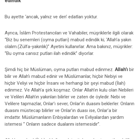
edindik”
Bu ayette ‘ancak, yalnız ve den’ edatları yoktur.
Ayrıca, İslâm Protestancıları ve Vahabiler, müşriklerle ilgili olarak
“Biz bu senemleri (oyma putları) mabud edindik ki; ‘Allah’a yakın
olalım.(Zülfa-yakınlık)” Ayetini kullanırlar. Ama bakınız, müşrikler:
‘’Bu oyma cansız putları ilah edindik’’ diyorlar.
Şimdi hiç bir Müslüman, oyma putları mabud edinmez.
Allah’ı
bir
bilir ve Allah’ı mabud edinir ve Müslümanlar, hiçbir Nebiyi ve
hiçbir Veliyi ve hiçbir İnsanı ve herhangi bir şeyi mabud (İlah)
edinmez. Ve Allah’a şirk koşmaz. Onlar Allah’ın kulu olan Nebileri
ve Velileri Allah’ın yakınları bilirler ve zaten de öyledir. Nebi ve
Velilere tapmazlar, Onlar’ı sever, Onlar’ın duasını beklerler. Onların
duasını müstecap bilirler ve Onlar’ın duası ise, Onlar’a bir
imdattır. Müslümanların Enbiyalardan ve Evliyalardan yardım
istemesi ‘’ Onların sadece dualarını istemesidir’’.