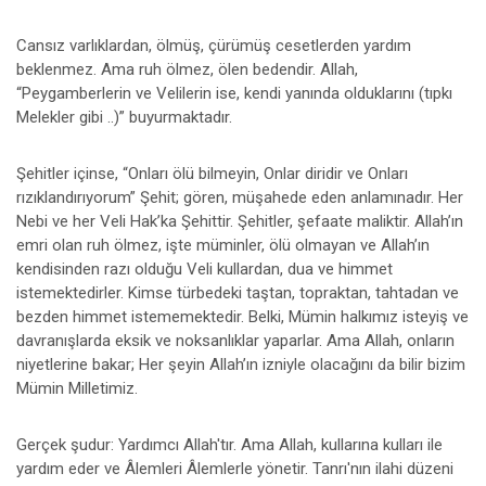
Cansız varlıklardan, ölmüş, çürümüş cesetlerden yardım
beklenmez. Ama ruh ölmez, ölen bedendir. Allah,
“Peygamberlerin ve Velilerin ise, kendi yanında olduklarını (tıpkı
Melekler gibi ..)” buyurmaktadır.
Şehitler içinse, “Onları ölü bilmeyin, Onlar diridir ve Onları
rızıklandırıyorum” Şehit; gören, müşahede eden anlamınadır. Her
Nebi ve her Veli Hak’ka Şehittir. Şehitler, şefaate maliktir. Allah’ın
emri olan ruh ölmez, işte müminler, ölü olmayan ve Allah’ın
kendisinden razı olduğu Veli kullardan, dua ve himmet
istemektedirler. Kimse türbedeki taştan, topraktan, tahtadan ve
bezden himmet istememektedir. Belki, Mümin halkımız isteyiş ve
davranışlarda eksik ve noksanlıklar yaparlar. Ama Allah, onların
niyetlerine bakar; Her şeyin Allah’ın izniyle olacağını da bilir bizim
Mümin Milletimiz.
Gerçek şudur: Yardımcı Allah'tır. Ama Allah, kullarına kulları ile
yardım eder ve Âlemleri Âlemlerle yönetir. Tanrı'nın ilahi düzeni