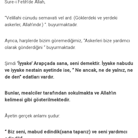
Sure-i Fetih’de Allah,
“Velillahi cünudu semavati vel ard. (Göklerdeki ve yerdeki
askerler, Allah’ındır.) ”. buyurmaktadır.
Ayrıca, harplerde bizim göremediğimiz, “Askerleri bize yardımcı
olarak gönderdiğini “ buyurmaktadır.
Şimdi
‘İyyake’
Arapçada sana, seni demektir.
İyyake nabudu
ve iyyake nestain ayetinde ise,
“ Ne ancak, ne de yalnız, ne
de den” edatları vardır.
Bunlar, mealciler tarafından sokulmakta ve Allah’ın
kelimesi gibi gösterilmektedir.
Âyetin gerçek anlamı şudur:
“ Biz seni, mabud edindik(sana taparız) ve seni yardımcı