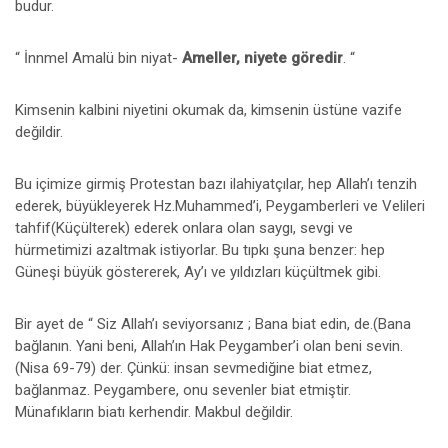
budur.
“ İnnmel Amalü bin niyat-
Ameller, niyete göredir
. “
Kimsenin kalbini niyetini okumak da, kimsenin üstüne vazife
değildir.
Bu içimize girmiş Protestan bazı ilahiyatçılar, hep Allah’ı tenzih
ederek, büyükleyerek Hz.Muhammed’i, Peygamberleri ve Velileri
tahfif(Küçülterek) ederek onlara olan saygı, sevgi ve
hürmetimizi azaltmak istiyorlar. Bu tıpkı şuna benzer: hep
Güneşi büyük göstererek, Ay’ı ve yıldızları küçültmek gibi.
Bir ayet de “ Siz Allah’ı seviyorsanız ; Bana biat edin, de.(Bana
bağlanın. Yani beni, Allah’ın Hak Peygamber’i olan beni sevin.
(Nisa 69-79) der. Çünkü: insan sevmediğine biat etmez,
bağlanmaz. Peygambere, onu sevenler biat etmiştir.
Münafıkların biatı kerhendir. Makbul değildir.