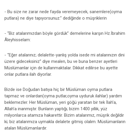
- Bu size ne zarar nede fayda veremeyecek, sanemlere(oyma
putlara) ne diye tapıyorsunuz.” dediğinde o müşriklerin
- “Biz atalarımızdan böyle gördük” demelerine karşın Hz.İbrahim
Âleyhisselam:
- “Eğer atalarınız; delalette-yanlış yolda isede mi atalarınızın dini
üzere gideceksiniz” diye mealen, bu ve buna benzer ayetleri
Müslümanlar için de kullanmaktalar. Dikkat edilirse bu ayette
onlar putlara ilah diyorlar.
Bizde ise Doğudan batıya hiç bir Müslüman oyma putlara
tapmaz ve onlardan(oyma putlar,oyma uyduruk ilahlar) yardım
beklemezler. Her Müslüman, yeri göğü yaratan bir tek İlah’a,
Allah’a inanmıştır. Bunların yaptığı; bizim 1400 yıllık, yüz
milyonlarca atamıza hakarettir. Bizim atalarımız, müşrik değildir
ki; biz atalarımıza uymakla delalete gitmiş olalım. Müslümanların
ataları Müslümanlardır.