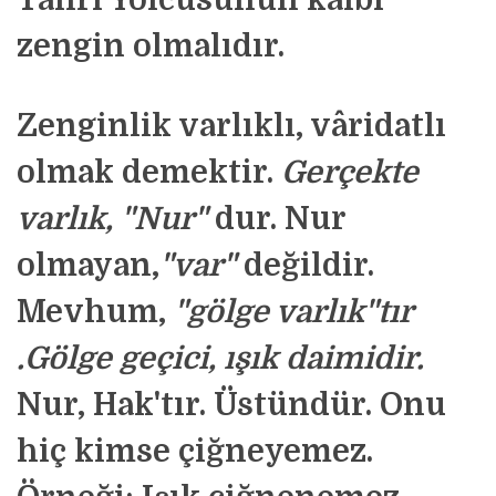
Tanrı Yolcusunun kalbi
zengin olmalıdır.
Zenginlik varlıklı, vâridatlı
olmak demektir.
Gerçekte
varlık, "Nur"
dur. Nur
olmayan,
"
var"
değildir.
Mevhum,
"gölge varlık"tır
.
Gölge geçici, ışık daimidir.
Nur, Hak'tır. Üstündür. Onu
hiç kimse çiğneyemez.