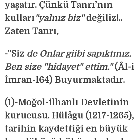
yaşatır. Çünkü Tanrı’nın
kulları
"yalnız biz"
değiliz!..
Zaten Tanrı,
-"Siz
de Onlar giibi sapıktınız.
Ben size "hidayet" ettim."
(Âl-i
İmran-164) Buyurmaktadır.
(1)-Moğol-ilhanlı Devletinin
kurucusu. Hülâgu (1217-1265),
tarihin kaydettiği en büyük