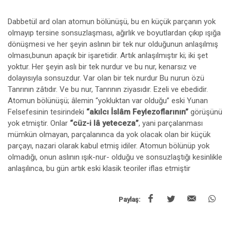
Dabbetül ard olan atomun bölünüşü, bu en küçük parçanın yok
olmayıp tersine sonsuzlaşması, ağırlık ve boyutlardan çıkıp ışığa
dönüşmesi ve her şeyin aslının bir tek nur olduğunun anlaşılmış
olması,bunun apaçık bir işaretidir. Artık anlaşılmıştır ki; iki şet
yoktur. Her şeyin aslı bir tek nurdur ve bu nur, kenarsız ve
dolayısıyla sonsuzdur. Var olan bir tek nurdur Bu nurun özü
Tanrının zâtıdır. Ve bu nur, Tanrının ziyasıdır. Ezeli ve ebedidir.
Atomun bölünüşü; âlemin “yokluktan var olduğu” eski Yunan
Felsefesinin tesirindeki
“akılcı İslâm Feylezoflarının”
görüşünü
yok etmiştir. Onlar
“cüz-i lâ yeteceza”
, yani parçalanması
mümkün olmayan, parçalanınca da yok olacak olan bir küçük
parçayı, nazari olarak kabul etmiş idiler. Atomun bölünüp yok
olmadığı, onun aslının ışık-nur- olduğu ve sonsuzlaştığı kesinlikle
anlaşılınca, bu gün artık eski klasik teoriler iflas etmiştir
Paylaş: