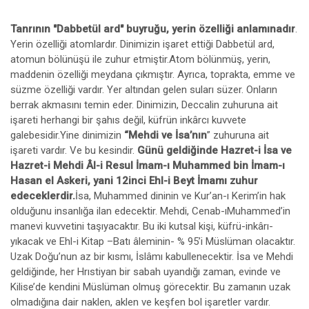
Tanrının "Dabbetül ard" buyruğu, yerin özelliği anlamınadır
.
Yerin özelliği atomlardır. Dinimizin işaret ettiği Dabbetül ard,
atomun bölünüşü ile zuhur etmiştir.Atom bölünmüş, yerin,
maddenin özelliği meydana çıkmıştır. Ayrıca, toprakta, emme ve
süzme özelliği vardır. Yer altından gelen suları süzer. Onların
berrak akmasını temin eder. Dinimizin, Deccalin zuhuruna ait
işareti herhangi bir şahıs değil, küfrün inkârcı kuvvete
galebesidir.Yine dinimizin
“Mehdi ve İsa’nın
” zuhuruna ait
işareti vardır. Ve bu kesindir.
Günü geldiğinde Hazret-i İsa ve
Hazret-i Mehdi Âl-i Resul İmam-ı Muhammed bin İmam-ı
Hasan el Askeri, yani 12inci Ehl-i Beyt İmamı zuhur
edeceklerdir.
İsa, Muhammed dininin ve Kur’an-ı Kerim’in hak
olduğunu insanlığa ilan edecektir. Mehdi, Cenab-ıMuhammed’in
manevi kuvvetini taşıyacaktır. Bu iki kutsal kişi, küfrü-inkârı-
yıkacak ve Ehl-i Kitap –Batı âleminin- % 95’i Müslüman olacaktır.
Uzak Doğu’nun az bir kısmı, İslâmı kabullenecektir. İsa ve Mehdi
geldiğinde, her Hrıstiyan bir sabah uyandığı zaman, evinde ve
Kilise’de kendini Müslüman olmuş görecektir. Bu zamanın uzak
olmadığına dair naklen, aklen ve keşfen bol işaretler vardır.