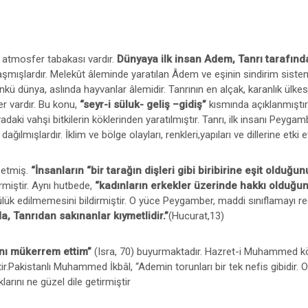
n atmosfer tabakası vardır.
Dünyaya ilk insan Adem, Tanrı tarafınd
laşmışlardır. Melekût âleminde yaratılan Âdem ve eşinin sindirim siste
nkü dünya, aslında hayvanlar âlemidir. Tanrının en alçak, karanlık ülkesi
r vardır. Bu konu,
“seyr-i süluk- geliş –gidiş”
kısmında açıklanmıştır.
aki vahşi bitkilerin köklerinden yaratılmıştır. Tanrı, ilk insanı Peygam
ışlardır. İklim ve bölge olayları, renkleri,yapıları ve dillerine etki et
 etmiş.
“İnsanların “bir tarağın dişleri gibi biribirine eşit olduğun
irmiştir. Aynı hutbede,
“kadınların erkekler üzerinde hakkı olduğu
lük edilmemesini bildirmiştir. O yüce Peygamber, maddi sınıflamayı red e
, Tanrıdan sakınanlar kıymetlidir.”
(Hucurat,13)
nı mükerrem ettim”
(Isra, 70) buyurmaktadır. Hazret-i Muhammed köl
tir.Pakistanlı Muhammed İkbâl, “Ademin torunları bir tek nefis gibidir.
arını ne güzel dile getirmiştir