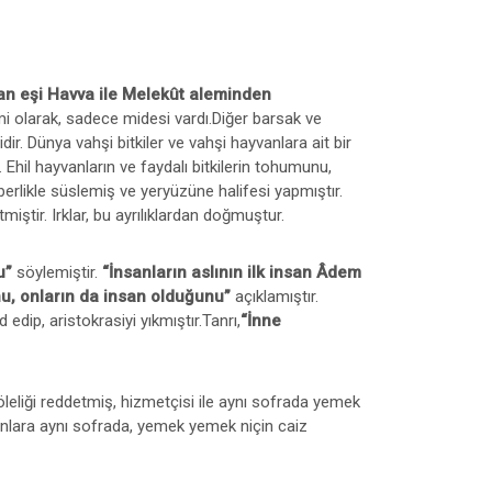
an eşi Havva ile Melekût aleminden
mi olarak, sadece midesi vardı.Diğer barsak ve
dir. Dünya vahşi bitkiler ve vahşi hayvanlara ait bir
 Ehil hayvanların ve faydalı bitkilerin tohumunu,
berlikle süslemiş ve yeryüzüne halifesi yapmıştır.
miştir. Irklar, bu ayrılıklardan doğmuştur.
u”
söylemiştir.
“İnsanların aslının ilk insan Âdem
nu, onların da insan olduğunu”
açıklamıştır.
dip, aristokrasiyi yıkmıştır.Tanrı,
“İnne
eliği reddetmiş, hizmetçisi ile aynı sofrada yemek
 Onlara aynı sofrada, yemek yemek niçin caiz