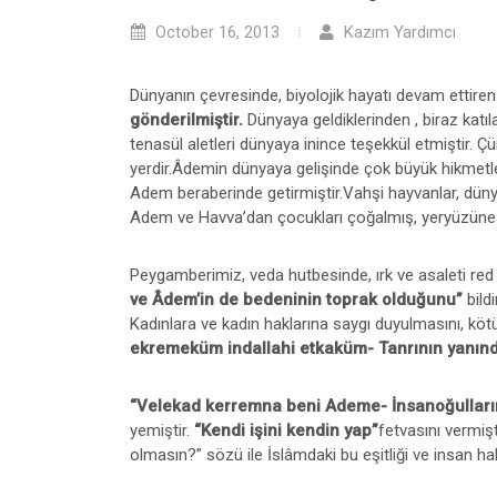
October 16, 2013
Kazım Yardımcı
Dünyanın çevresinde, biyolojik hayatı devam ettire
gönderilmiştir.
Dünyaya geldiklerinden , biraz katı
tenasül aletleri dünyaya inince teşekkül etmiştir. Çü
yerdir.Âdemin dünyaya gelişinde çok büyük hikmetle
Adem beraberinde getirmiştir.Vahşi hayvanlar, dünyad
Adem ve Havva’dan çocukları çoğalmış, yeryüzüne dağılm
Peygamberimiz, veda hutbesinde, ırk ve asaleti red
ve Âdem’in de bedeninin toprak olduğunu”
bild
Kadınlara ve kadın haklarına saygı duyulmasını, kötü
ekremeküm indallahi etkaküm- Tanrının yanında
“Velekad kerremna beni Ademe- İnsanoğulları
yemiştir.
“Kendi işini kendin yap”
fetvasını vermiş
olmasın?” sözü ile İslâmdaki bu eşitliği ve insan hakl