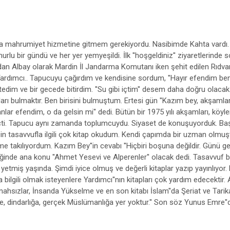
mahrumiyet hizmetine gitmem gerekiyordu. Nasibimde Kahta vardı. 1974
u bir gündü ve her yer yemyeşildi. İlk ''hoşgeldiniz'' ziyaretlerinde
Albay olarak Mardin İl Jandarma Komutanı iken şehit edilen Rıdvan Öz
ardımcı.. Tapucuyu çağırdım ve kendisine sordum, ''Hayır efendim beni
stedim ve bir gecede bitirdim. ''Su gibi içtim'' desem daha doğru olacak.
ları bulmaktır. Ben birisini bulmuştum. Ertesi gün ''Kazım bey, akşamlar
n anlar efendim, o da gelsin mi'' dedi. Bütün bir 1975 yılı akşamları, k
eçti. Tapucu aynı zamanda toplumcuydu. Siyaset de konuşuyorduk. B
için tasavvufla ilgili çok kitap okudum. Kendi çapımda bir uzman olm
me takılıyordum. Kazım Bey''in cevabı ''Hiçbiri boşuna değildir. Günü ge
ğinde ana konu ''Ahmet Yesevi ve Alperenler'' olacak dedi. Tasavvuf bili
iş yaşında. Şimdi iyice olmuş ve değerli kitaplar yazıp yayınlıyor. Bi
lgili olmak isteyenlere Yardımcı''nın kitapları çok yardım edecektir. Aç
ünahsızlar, İnsanda Yükselme ve en son kitabı İslam''da Şeriat ve Tarik
 dindarlığa, gerçek Müslümanlığa yer yoktur.'' Son söz Yunus Emre''den