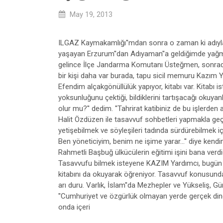
May 19, 2013
ILGAZ Kaymakamlığı''mdan sonra o zaman ki adıyla 
yaşayan Erzurum''dan Adıyaman''a geldiğimde yağmurl
gelince İlçe Jandarma Komutanı Üsteğmen, sonradan 
bir kişi daha var burada, tapu sicil memuru Kazım Y
Efendim alçakgönüllülük yapıyor, kitabı var. Kitabı i
yoksunluğunu çektiği, bildiklerini tartışacağı okuyan
olur mu?'' dedim. ''Tahrirat katibiniz de bu işlerde
Halit Özdüzen ile tasavvuf sohbetleri yapmakla g
yetişebilmek ve söyleşileri tadında sürdürebilmek 
Ben yöneticiyim, benim ne işime yarar...'' diye kendi
Rahmetli Başbuğ ülkücülerin eğitimi işini bana verdi
Tasavvufu bilmek isteyene KAZIM Yardımcı, bugün yetm
kitabını da okuyarak öğreniyor. Tasavvuf konusunda bi
arı duru. Varlık, İslam''da Mezhepler ve Yükseliş, G
''Cumhuriyet ve özgürlük olmayan yerde gerçek dine,
onda içeri