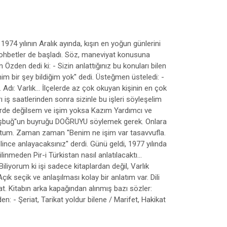
 yılının Aralık ayında, kışın en yoğun günlerini
 sohbetler de başladı. Söz, maneviyat konusuna
den dedi ki: - Sizin anlattığınız bu konuları bilen
m bir şey bildiğim yok'' dedi. Üsteğmen üsteledi: -
 Adı: Varlık... İlçelerde az çok okuyan kişinin en çok
ı iş saatlerinden sonra sizinle bu işleri söyleşelim
öylerde değilsem ve işim yoksa Kazım Yardımcı ve
aşbuğ''un buyruğu DOĞRUYU söylemek gerek. Onlara
uştum. Zaman zaman ''Benim ne işim var tasavvufla.
lince anlayacaksınız'' derdi. Günü geldi, 1977 yılında
nmeden Pir-i Türkistan nasıl anlatılacaktı...
liyorum ki işi sadece kitaplardan değil, Varlık
ık seçik ve anlaşılması kolay bir anlatım var. Dili
at. Kitabın arka kapağından alınmış bazı sözler:
: - Şeriat, Tarikat yoldur bilene / Marifet, Hakikat