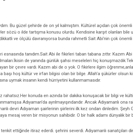
m. Bu güzel şehirde de on yıl kalmıştım. Kültürel açıdan çok önemli 
Her sözü o ilde tartışma konusu olurdu. Kendisine karşıt olanları bile u
kkatli ve ölçülü davranıyorsa bunda rahmetli Sait Abi’nin çok önemli e
 esnasında tanıdım.Sait Abi ile fikirleri taban tabana zıttır. Kazım Ab
lmaları.İkisin de yanında günlük şahsi meseleleri hiç konuşmazdık.Tek o
layan bir çevre vardı. Kazım abi de o yok. O fikirlere ilgim öğrenme,a
başı hoş kültür ve irfan bilgisi olan bir bilge. Allah’a şükürler olsun k
ısına uymak insanın kendi hürriyetini kullanmamasıdır.
rahatsız.Her konuda en azında bir dakika konuşacak bir bilgi ve kültü
tanınmamışsa Adıyaman’da ayrılmayışındandır. Ancak Adıyamanlı ona rah
lı devri Adıyaman şairlerinin şiirlerini ilk kez ondan dinledim. Şeyh 
ya mesaj veren bir misyonun sahibidir. O bir halk adamı dünyalık bir b
ı tenkit ettiğinde itiraz ederdi. şehrini severdi. Adıyamanlı sanatçıları