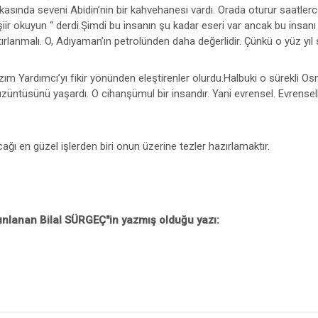
rkasında seveni Abidin’nin bir kahvehanesi vardı. Orada oturur saatle
 şiir okuyun “ derdi.Şimdi bu insanın şu kadar eseri var ancak bu insa
rlanmalı. O, Adıyaman’ın petrolünden daha değerlidir. Çünkü o yüz yıl 
ım Yardımcı’yı fikir yönünden eleştirenler olurdu.Halbuki o sürekli Osma
 üzüntüsünü yaşardı. O cihanşümul bir insandır. Yani evrensel. Evrensell
ğı en güzel işlerden biri onun üzerine tezler hazırlamaktır.
nlanan Bilal SÜRGEÇ''in yazmış olduğu yazı: