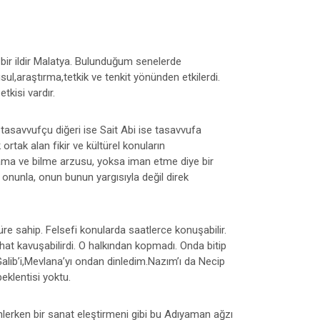
bir ildir Malatya. Bulunduğum senelerde
sul,araştırma,tetkik ve tenkit yönünden etkilerdi.
tkisi vardır.
i tasavvufçu diğeri ise Sait Abi ise tasavvufa
rtak alan fikir ve kültürel konuların
nlama ve bilme arzusu, yoksa iman etme diye bir
i onunla, onun bunun yargısıyla değil direk
re sahip. Felsefi konularda saatlerce konuşabilir.
at kavuşabilirdi. O halkından kopmadı. Onda bitip
Galib’i,Mevlana’yı ondan dinledim.Nazım’ı da Necip
eklentisi yoktu.
 dinlerken bir sanat eleştirmeni gibi bu Adıyaman ağzı