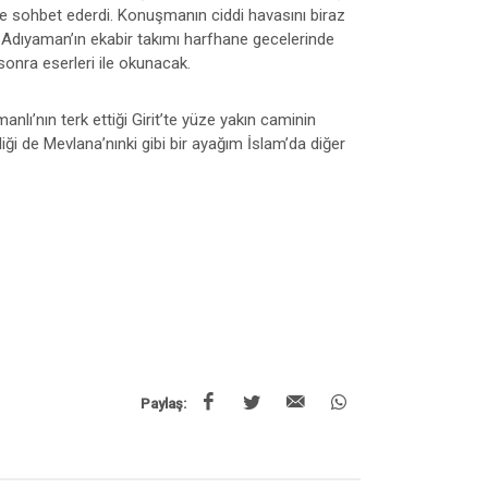
rce sohbet ederdi. Konuşmanın ciddi havasını biraz
nı Adıyaman’ın ekabir takımı harfhane gecelerinde
sonra eserleri ile okunacak.
nlı’nın terk ettiği Girit’te yüze yakın caminin
iği de Mevlana’nınki gibi bir ayağım İslam’da diğer
Paylaş: