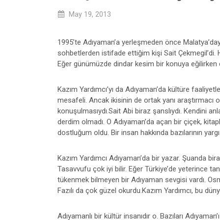
May 19, 2013
1995’te Adıyaman’a yerleşmeden önce Malatya’daydı
sohbetlerden istifade ettiğim kişi Sait Çekmegil’di. 
Eğer günümüzde dindar kesim bir konuya eğilirken di
Kazım Yardımcı’yı da Adıyaman’da kültüre faaliyetleri
mesafeli. Ancak ikisinin de ortak yanı araştırmacı o
konuşulmasıydı.Sait Abi biraz şanslıydı. Kendini an
derdim olmadı. O Adıyaman’da açan bir çiçek, kitapla 
dostluğum oldu. Bir insan hakkında bazılarının yarg
Kazım Yardımcı Adıyaman’da bir yazar. Şuanda biraz 
Tasavvufu çok iyi bilir. Eğer Türkiye’de yeterince 
tükenmek bilmeyen bir Adıyaman sevgisi vardı. Osman
Fazılı da çok güzel okurdu.Kazım Yardımcı, bu dünya
Adıyamanlı bir kültür insanıdır o. Bazıları Adıyaman’