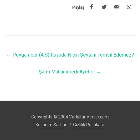
Paylaş:
←
Peygamber (A.S) Rüyada Niçin Şeytanı Temsil Edemez?
Şan-ı Muhammedi Ayetler
→
Copyrights © 2004 VarliktanVeriler.com
Kullanım Şartları
/
Gizlilik Politikası