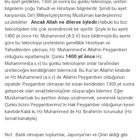
Bu ayet geldikten, 1300 yıl sonra bu günkü teknolojiyi, üreten
bilginlerin çoğu Yahudi ve Hıristiyan bilginlerdir. Şimdi bu ayet
karşısında; Din’i Milliyetçileştirmiş Müslüman kardeşlerimiz
üzülebilirler .
Ancak Allah ne dilerse öyledir.
Halbuki bu bizi
teknolojiden öte çok sevindirecek bir ayettir. Şöyle ki bu ayeti
1400 yıl önce Hz. Muhammed (A.S.V) bize bildirmiştir.Bu ayete
göre bu teknolojiyi üretenlerin genellikle Hıristiyan ve
Yahudilerden çıkması, Hz. Muhammed’in Allah’ın Peygamberi
olduğunu ispatlamıştır. Çünkü
1400 yıl önce
Hz
Muhammed(a.s.v) bu günkü teknolojinin onlar tarafından
üretileceğini kendiliğinden bilemezdi. Bu Kur’an Allah’ın kitabıdır
ve Hz Muhammed (a.s.v) de Allah’ın Peygamberi olduğunun
ispatıdır. Peygamber olmayan bir insan kendinden 1300 yıl sonra
gelişecek olan sınaî(teknoloji)nin oluşacağını bilemez. Eğer
Müslüman’sak bu ayetten dolayı üzülmemek, sevinmek lazımdır.
Çünkü bizim Peygamberimiz’in Hak Peygamber olduğunun kesin
kanıtıdır.Kaldı ki; Hz Muhammed de Hz İbrahim’in torunudur (Hz.
İsmail kanalıyla).
Not : Batılı olmayan toplumlar, Japonya’nın ve Çinin aldığı gibi