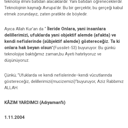
teknoloji ilmini batıdan alacaklardır. Yani batıdan öğreneceklerdir.
Teknolojinin kaynağı Avrupa’dır. Bu bir gerçektir, bu gerçeği kabul
etmek zorundayız, zaten pratikte de böyledir.
Ayıca Allah Kur’an da “
İleride Onlara, yani insanlara
delillerimizi, ufuklarda yani objektif alemde (afakta) ve
kendi nefislerinde (sübjektif alemde) göstereceğiz. Ta ki
onlara hak beyan olsun
”(Fussilet-53) buyuruyor. Bu günkü
teknolojiye baktığımız zaman,bu Ayeti hatırlıyoruz ve
düşünüyoruz.
Çünkü; ”Ufuklarda ve kendi nefislerinde–kendi vûcutlarında
göstereceğiz, delillerimizi(mucizemizi)”buyuruyor, Aziz Rabbımız
ALLAH.
KÂZIM YARDIMCI (Adıyaman'lı)
1.11.2004