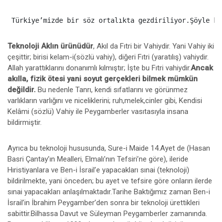
Teknoloji Aklın ürünüdür
, Akıl da Fıtri bir Vahiydir. Yani Vahiy iki
çeşittir; birisi kelam-i(sözlü vahiy), diğeri Fıtri (yaratılış) vahiydir.
Allah yarattıklarını donanımlı kılmıştır; İşte bu Fıtri vahiydir.
Ancak
akılla, fizik ötesi yani soyut gerçekleri bilmek mümkün
değildir.
Bu nedenle Tanrı, kendi sıfatlarını ve görünmez
varlıkların varlığını ve niceliklerini; ruh,melek,cinler gibi, Kendisi
Kelâmi (sözlü) Vahiy ile Peygamberler vasıtasıyla insana
bildirmiştir.
Ayrıca bu teknoloji hususunda, Sure-i Maide 14.Ayet de (Hasan
Basri Çantay’ın Mealleri, Elmalı’nın Tefsiri’ne göre), ileride
Hıristiyanlara ve Ben-i İsrail’e yapacakları sınai (teknoloji)
bildirilmekte, yani önceden; bu ayet ve tefsire göre onların ilerde
sınai yapacakları anlaşılmaktadır.Tarihe Baktığımız zaman Ben-i
İsrail’in İbrahim Peygamber’den sonra bir teknoloji ürettikleri
sabittir.Bilhassa Davut ve Süleyman Peygamberler zamanında.