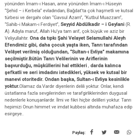
yönünden İmam-ı Hasan, anne yönünden İmam-ı Hüseyin
“Şehid – i Kerbela” evladından, Bağdat’ta çok haşmetli ve kutsal
türbesi ve dergahı olan “Gavsul Azam”, “Kutbul Muazzam”,
“Sahib-i Makam-ı Ferdiyet”,
Seyyid Abdülkadir – i Geylani
(R.
A). Adıyla maruf, Allah Hu’ya tam arif, çok büyük ve aziz bir
Veliyullahtır.
Ona da tıpkı Şahi Velayet Selamullahi Aleyh
Efendimiz gibi, daha çocuk yaşta iken, Tanrı tarafından
Velâyet verilmiş olduğundan, “Sultan-ı Evliya” makamına
seçilmiştir.Bütün Tanrı Velilerinin ve Ariflerinin
başvurduğu, müşküllerini hal ettikleri
,
darda kalınca
şefkatli ve seri imdadını istedikleri, yüksek ve kutsal bir
manevi otoritedir. Ondan başka, Sultan-ı Evliya kesinlikle
yoktur.
Olamaz da.Vardır diyenlerin delili yoktur. Onlar, kendi
üstatlarına fazla sevgilerinden ve tarafgirliklerinden duygusal
nedenlerle konuşanlardır. İlmi ve fikri hiçbir delilleri yoktur. Tanrı
hepimizi Onun himmet ve imdat kubbesi altında muhafaza edip
esirgeye..
Paylaş: