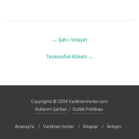
←
Şah-ı Velayet
Tasavvufun Kökeni
→
Copyrights © 2004 VarliktanVeriler.com
Kullanım Şartları
/
Gizlilik Politikası
Anasayfa
/
Varlıktan Veriler
/
Kitaplar
/
İletişim