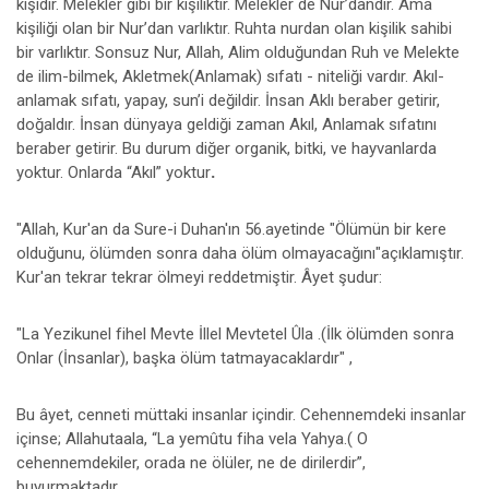
kişidir. Melekler gibi bir kişiliktir. Melekler de Nur’dandır. Ama
kişiliği olan bir Nur’dan varlıktır. Ruhta nurdan olan kişilik sahibi
bir varlıktır. Sonsuz Nur, Allah, Alim olduğundan Ruh ve Melekte
de ilim-bilmek, Akletmek(Anlamak) sıfatı - niteliği vardır. Akıl-
anlamak sıfatı, yapay, sun’i değildir. İnsan Aklı beraber getirir,
doğaldır. İnsan dünyaya geldiği zaman Akıl, Anlamak sıfatını
beraber getirir. Bu durum diğer organik, bitki, ve hayvanlarda
yoktur. Onlarda “Akıl” yoktur
.
"Allah, Kur'an da Sure-i Duhan'ın 56.ayetinde "Ölümün bir kere
olduğunu, ölümden sonra daha ölüm olmayacağını"açıklamıştır.
Kur'an tekrar tekrar ölmeyi reddetmiştir. Âyet şudur:
"La Yezikunel fihel Mevte İllel Mevtetel Ûla .(İlk ölümden sonra
Onlar (İnsanlar), başka ölüm tatmayacaklardır" ,
Bu âyet, cenneti müttaki insanlar içindir. Cehennemdeki insanlar
içinse; Allahutaala, “La yemûtu fiha vela Yahya.( O
cehennemdekiler, orada ne ölüler, ne de dirilerdir”,
buyurmaktadır.