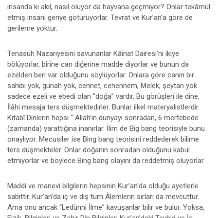
insanda ki akıl, nasıl oluyor da hayvana geçmiyor? Onlar tekâmül
etmiş insanı geriye götürüyorlar. Tevrat ve Kur’an’a göre de
gerileme yoktur.
Tenasüh Nazariyesini savunanlar Kâinat Dairesi’ni ikiye
bölüyorlar, birine can diğerine madde diyorlar ve bunun da
ezelden beri var olduğunu söylüyorlar. Onlara göre canın bir
sahibi yok, günah yok, cennet, cehennem, Melek, şeytan yok
sadece ezeli ve ebedi olan ”doğa” vardır. Bu görüşleri ile dine,
İlâhi mesaja ters düşmektedirler. Bunlar ilkel materyalistlerdir.
Kitabî Dinlerin hepsi “ Allah’ın dünyayı sonradan, 6 mertebede
(zamanda) yarattığına inanırlar. İlim de Big bang teorisiyle bunu
onaylıyor. Mecusiler ise Bing bang teorisini reddederek bilime
ters düşmekteler. Onlar doğanın sonradan olduğunu kabul
etmiyorlar ve böylece Bing bang olayını da reddetmiş oluyorlar.
Maddi ve manevi bilgilerin hepsinin Kur’an’da olduğu ayetlerle
sabittir. Kur’an’da iç ve dış tüm Âlemlerin sırları da mevcuttur.
Ama onu ancak “Ledünni İlme” kavuşanlar bilir ve bulur. Yoksa,