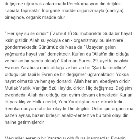
değişime uğramak anlamınadır.Reenkarnasyon din değildir.
Tabiata tapmaktır. İnorganik madde organizmayla (canlıyla)
birleşince, organik madde olur.
“ Her şey su ile diridir.” ( Zuhruf II) Su mübarektir. Suda bir hayat
iksiri gizlidir. Allah su yoluyla canı- organizmayı bu alemlere
göndermektedir. Günümüz de Nasa da “ Uzaydan gelen
yağmurda hayat var” demektedir. Kur’an da “Allah’ın diri olduğu
ve her an bir şanda olduğu” Rahman Suresi 29. ayette yazılıdır.
Evrenin Yaratıcısı canlı olduğu ve her an bir “Şan’da-tecellide”
olduğu için tabii ki Evren de bir değişime” uğramaktadır. Yoksa
hayat olmazdı ve her şey donardı. Allah her an, ebediyen diridir.
Mutlak Varlık, Varlığın özü Hay’dır, diridir. Hiç değişmez. Değişim
evrendedir. Allah diri olduğu için evrim devam etmektedir. Kur’an
ilk yaratılış ve Halk-ı cedid, Yeni Yaratılıştan söz etmektedir.
Reenkarnasyon tabii bir olaydır. Din değildir. Onlar için organizma
bazen ayrışır, bazen birleşir: analiz-sentez ve bu tabii olayı din
haline getirmişlerdir.
Mecusiler evrenin bir Yaratıcısı olduğuna inanmazlar. Evrenin