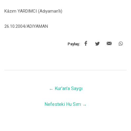
Kâzım YARDIMCI (Adıyaman'lı)
26.10.2004/ADIYAMAN
Paylaş:
←
Kur'an'a Saygı
Nefesteki Hu Sırrı
→