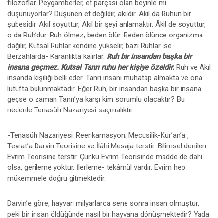
filozoflar, Peygamberler, et parçası olan beyinle mi
düşünüyorlar? Düşünen et değildir, akıldır. Akıl da Ruhun bir
şubesidir. Akıl soyuttur, Akıl bir şeyi anlamaktır. Âkil de soyuttur,
o da Ruh’dur. Ruh ölmez, beden ölür. Beden ölünce organizma
dağılır, Kutsal Ruhlar kendine yükselir, bazı Ruhlar ise
Berzahlarda- Karanlıkta kalırlar.
Ruh bir insandan başka bir
insana geçmez. Kutsal Tanrı ruhu her kişiye özeldir.
Ruh ve Akıl
insanda kişiliği belli eder. Tanrı insanı muhatap almakta ve ona
lütufta bulunmaktadır. Eğer Ruh, bir insandan başka bir insana
geçse o zaman Tanrı’ya karşı kim sorumlu olacaktır? Bu
nedenle Tenasüh Nazariyesi saçmalıktır.
-Tenasüh Nazariyesi, Reenkarnasyon; Mecusilik-Kur’an’a ,
Tevrat’a Darvin Teorisine ve İlâhi Mesaja terstir. Bilimsel denilen
Evrim Teorisine terstir. Çünkü Evrim Teorisinde madde de dahi
olsa, gerileme yoktur. İlerleme- tekâmül vardır. Evrim hep
mükemmele doğru gitmektedir.
Darvin’e göre, hayvan milyarlarca sene sonra insan olmuştur,
peki bir insan öldüğünde nasıl bir hayvana dönüşmektedir? Yada