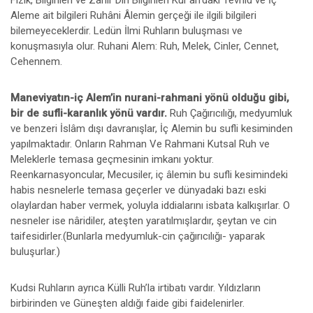
Fizik, Bilginleri ve Zahir Din Bilginleri Kur’an’daki Tevhid ve İç
Aleme ait bilgileri Ruhâni Âlemin gerçeği ile ilgili bilgileri
bilemeyeceklerdir. Ledün İlmi Ruhların buluşması ve
konuşmasıyla olur. Ruhani Alem: Ruh, Melek, Cinler, Cennet,
Cehennem.
Maneviyatın-iç Alem’in nurani-rahmani yönü olduğu gibi,
bir de sufli-karanlık yönü vardır.
Ruh Çağırıcılığı, medyumluk
ve benzeri İslâm dışı davranışlar, İç Alemin bu sufli kesiminden
yapılmaktadır. Onların Rahman Ve Rahmani Kutsal Ruh ve
Meleklerle temasa geçmesinin imkanı yoktur.
Reenkarnasyoncular, Mecusiler, iç âlemin bu sufli kesimindeki
habis nesnelerle temasa geçerler ve dünyadaki bazı eski
olaylardan haber vermek, yoluyla iddialarını isbata kalkışırlar. O
nesneler ise nâridiler, ateşten yaratılmışlardır, şeytan ve cin
taifesidirler.(Bunlarla medyumluk-cin çağırıcılığı- yaparak
buluşurlar.)
Kudsi Ruhların ayrıca Külli Ruh’la irtibatı vardır. Yıldızların
birbirinden ve Güneşten aldığı faide gibi faidelenirler.