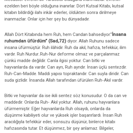
ezelden beri böyle olduğuna inanırlar. Dört Kutsal Kitabı, kutsal
kitabın bildirdiği ilahı inkâr ederler, öldükten sonra dirilmeye
inanmazlar. Onlar için her şey bu dünyadadır.
Allah Dört Kitabında hem Ruh, hem Candan bahsediyor.”
İnsana
ruhumdan üfürdüm” (Sad,72)
diyor. Allah Ruhunu sadece
insana üfürmüştür. Ruh ilâhidir. Ruh da akıl, hafıza, tefekkür, ilim
vardır. Ruh Nurdur..Ruh-Nur deforme olmaz ve parçalanmaz
çünkü madde değildir. Canla ilgisi yoktur. Can bitki ve
hayvanlarda da vardır. Can ayrı, Ruh ayrıdır. İnsan üçlü sentezdir.
Ruh-Can-Madde. Maddi yapısı topraktandır. Can suyla diridir. Can
suda gizlidir. İnsanda Allah tarafından üfürülen Ruh-Akıl vardır.
Bitki ve hayvanlar da ise ikili sentez söz konusudur. O da can ve
maddedir. Onlarda Ruh- Akıl yoktur. Allah, ruhunu hayvanlara
üfürmemiştir. Eğer hayvanlarda Ruh olsaydı, onlarda da
düşünme kabiliyeti olur ve yüksek işler başarırlardı. İnsan Ruh
aracılığıyla tefekkür eder, sonsuzu düşünür, binlerce kitabı
hafızasında tutar. Et düşünmez, bir şey anlamaz. Bilgeler,