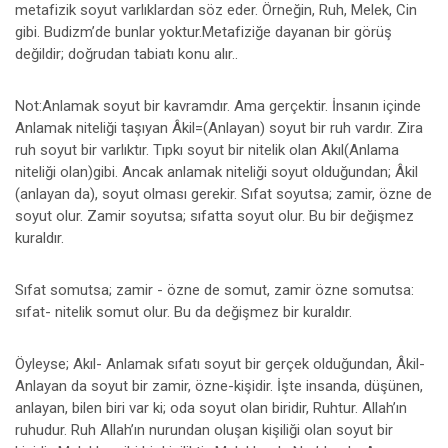
metafizik soyut varlıklardan söz eder. Örneğin, Ruh, Melek, Cin
gibi. Budizm’de bunlar yoktur.Metafiziğe dayanan bir görüş
değildir; doğrudan tabiatı konu alır..
Not:Anlamak soyut bir kavramdır. Ama gerçektir. İnsanın içinde
Anlamak niteliği taşıyan Âkil=(Anlayan) soyut bir ruh vardır. Zira
ruh soyut bir varlıktır. Tıpkı soyut bir nitelik olan Akıl(Anlama
niteliği olan)gibi. Ancak anlamak niteliği soyut olduğundan; Âkil
(anlayan da), soyut olması gerekir. Sıfat soyutsa; zamir, özne de
soyut olur. Zamir soyutsa; sıfatta soyut olur. Bu bir değişmez
kuraldır.
Sıfat somutsa; zamir - özne de somut, zamir özne somutsa:
sıfat- nitelik somut olur. Bu da değişmez bir kuraldır.
Öyleyse; Akıl- Anlamak sıfatı soyut bir gerçek olduğundan, Âkil-
Anlayan da soyut bir zamir, özne-kişidir. İşte insanda, düşünen,
anlayan, bilen biri var ki; oda soyut olan biridir, Ruhtur. Allah’ın
ruhudur. Ruh Allah’ın nurundan oluşan kişiliği olan soyut bir