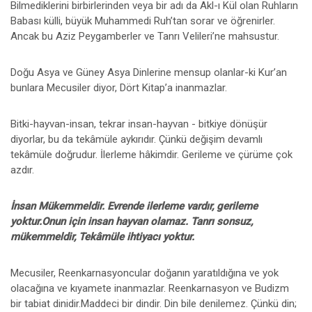
Bilmediklerini birbirlerinden veya bir adı da Akl-ı Kül olan Ruhların
Babası külli, büyük Muhammedi Ruh’tan sorar ve öğrenirler.
Ancak bu Aziz Peygamberler ve Tanrı Velileri’ne mahsustur.
Doğu Asya ve Güney Asya Dinlerine mensup olanlar-ki Kur’an
bunlara Mecusiler diyor, Dört Kitap’a inanmazlar.
Bitki-hayvan-insan, tekrar insan-hayvan - bitkiye dönüşür
diyorlar, bu da tekâmüle aykırıdır. Çünkü değişim devamlı
tekâmüle doğrudur. İlerleme hâkimdir. Gerileme ve çürüme çok
azdır.
İnsan Mükemmeldir. Evrende ilerleme vardır, gerileme
yoktur.Onun için insan hayvan olamaz. Tanrı sonsuz,
mükemmeldir, Tekâmüle ihtiyacı yoktur.
Mecusiler, Reenkarnasyoncular doğanın yaratıldığına ve yok
olacağına ve kıyamete inanmazlar. Reenkarnasyon ve Budizm
bir tabiat dinidir.Maddeci bir dindir. Din bile denilemez. Çünkü din;