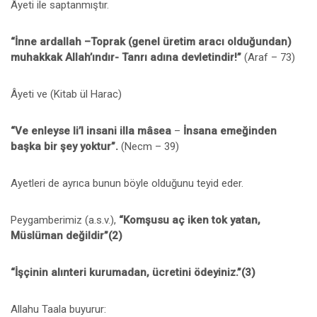
Âyeti ile saptanmıştır.
“İnne ardallah –Toprak (genel üretim aracı olduğundan)
muhakkak Allah’ındır- Tanrı adına devletindir!”
(Araf – 73)
Âyeti ve (Kitab ül Harac)
“Ve enleyse li’l insani illa mâsea
–
İnsana emeğinden
başka bir şey yoktur”.
(Necm – 39)
Ayetleri de ayrıca bunun böyle olduğunu teyid eder.
Peygamberimiz (a.s.v.),
“Komşusu aç iken tok yatan,
Müslüman değildir”(2)
“İşçinin alınteri kurumadan, ücretini ödeyiniz.”(3)
Allahu Taala buyurur: