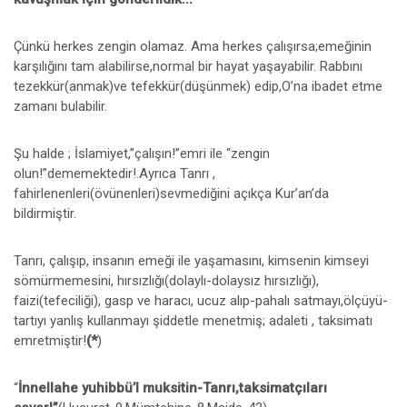
Çünkü herkes zengin olamaz. Ama herkes çalışırsa;emeğinin
karşılığını tam alabilirse,normal bir hayat yaşayabilir. Rabbını
tezekkür(anmak)ve tefekkür(düşünmek) edip,O’na ibadet etme
zamanı bulabilir.
Şu halde ; İslamiyet,”çalışın!”emri ile “zengin
olun!”dememektedir!.Ayrıca Tanrı ,
fahirlenenleri(övünenleri)sevmediğini açıkça Kur’an’da
bildirmiştir.
Tanrı, çalışıp, insanın emeği ile yaşamasını, kimsenin kimseyi
sömürmemesini, hırsızlığı(dolaylı-dolaysız hırsızlığı),
faizi(tefeciliği), gasp ve haracı, ucuz alıp-pahalı satmayı,ölçüyü-
tartıyı yanlış kullanmayı şiddetle menetmiş; adaleti , taksimatı
emretmiştir!
(*
)
“
İnnellahe yuhibbü’l muksitin-Tanrı,taksimatçıları