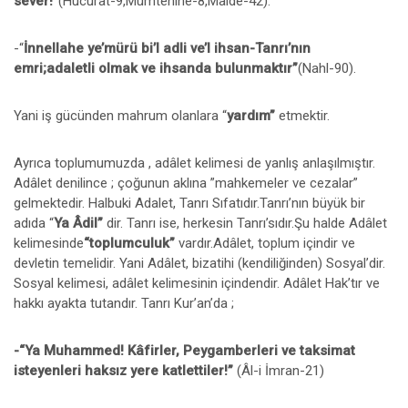
sever!”
(Hucurat-9,Mümtehine-8,Maide-42).
-“
İnnellahe ye’mürü bi’l adli ve’l ihsan-Tanrı’nın
emri;adaletli olmak ve ihsanda bulunmaktır”
(Nahl-90).
Yani iş gücünden mahrum olanlara “
yardım”
etmektir.
Ayrıca toplumumuzda , adâlet kelimesi de yanlış anlaşılmıştır.
Adâlet denilince ; çoğunun aklına ”mahkemeler ve cezalar”
gelmektedir. Halbuki Adalet, Tanrı Sıfatıdır.Tanrı’nın büyük bir
adıda “
Ya Âdil”
dir. Tanrı ise, herkesin Tanrı’sıdır.Şu halde Adâlet
kelimesinde
“toplumculuk”
vardır.Adâlet, toplum içindir ve
devletin temelidir. Yani Adâlet, bizatihi (kendiliğinden) Sosyal’dir.
Sosyal kelimesi, adâlet kelimesinin içindendir. Adâlet Hak’tır ve
hakkı ayakta tutandır. Tanrı Kur’an’da ;
-“Ya Muhammed! Kâfirler, Peygamberleri ve taksimat
isteyenleri haksız yere katlettiler!”
(Âl-i İmran-21)