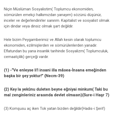
Niçin Müslüman Sosyalistim( Toplumcu ekonomiden,
sömürülen emekçi halkımızdan yanayım) sözünü düşünür,
inceler ve değerlendirirler sanırım. Kapitalist ve sosyalist olmak
için dindar veya dinsiz olmak şart değildir.
Hele bizim Peygamberimiz ve Allah kesin olarak toplumcu
ekonomiden, ezilmişlerden ve sömürülenlerden yanadır.
Eflatundan bu yana insanlık tarihinde Sosyalizm( Toplumculuk,
cemaatçilik) gerçeği vardır.
(1) -“Ve enleyse li’l insani illa mâsea-İnsana emeğinden
başka bir şey yoktur!” (Necm-39)
(2) Key la yekûnu duleten beyne eğniyai minkum( Taki bu
mal zenginleriniz arasında devlet olmasın)(Sure-i Haşr 7)
(3) Komşusu aç iken Tok yatan bizden değildir(Hadis-i Şerif)