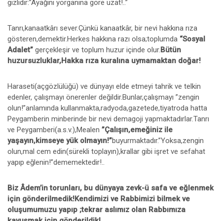
gizlidir:”Ayağını yorganına göre uzat!..”
Tanrı,kanaatkârı sever.Çünkü kanaatkâr, bir nevi hakkına rıza
gösteren,demektir.Herkes hakkına razı olsa;toplumda
“Sosyal
Adalet”
gerçekleşir ve toplum huzur içinde olur.
Bütün
huzursuzluklar,Hakka rıza kuralına uymamaktan doğar!
Haraseti(açgözlülüğü) ve dünyayı elde etmeyi tahrik ve telkin
edenler, çalışmayı önerenler değildir.Bunlar,çalışmayı ”zengin
olun!”anlamında kullanmakta,radyoda,gazetede,tiyatroda hatta
Peygamberin minberinde bir nevi demagoji yapmaktadırlar.Tanrı
ve Peygamberi(a.s.v.),Mealen
”Çalışın,emeğiniz ile
yaşayın,kimseye yük olmayın!”
buyurmaktadır.”Yoksa,zengin
olun,mal cem edin(sürekli toplayın),krallar gibi işret ve sefahat
yapıp eğlenin!”dememektedir!..
Biz Âdem’in torunları, bu dünyaya zevk-ü safa ve eğlenmek
için gönderilmedik!Kendimizi ve Rabbimizi bilmek ve
oluşumumuzu yapıp ;tekrar aslımız olan Rabbımıza
kavuşmak için gönderildik!..