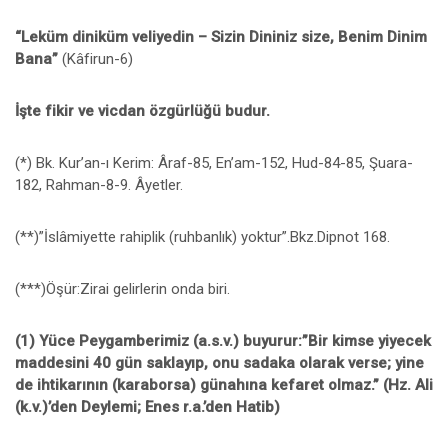
“Leküm diniküm veliyedin – Sizin Dininiz size, Benim Dinim
Bana”
(Kâfirun-6)
İşte fikir ve vicdan özgürlüğü budur.
(*) Bk. Kur’an-ı Kerim: Âraf-85, En’am-152, Hud-84-85, Şuara-
182, Rahman-8-9. Âyetler.
(**)”İslâmiyette rahiplik (ruhbanlık) yoktur”.Bkz.Dipnot 168.
(***)Öşür:Zirai gelirlerin onda biri.
(1) Yüce Peygamberimiz (a.s.v.) buyurur:”Bir kimse yiyecek
maddesini 40 gün saklayıp, onu sadaka olarak verse; yine
de ihtikarının (karaborsa) günahına kefaret olmaz.” (Hz. Ali
(k.v.)’den Deylemi; Enes r.a.’den Hatib)