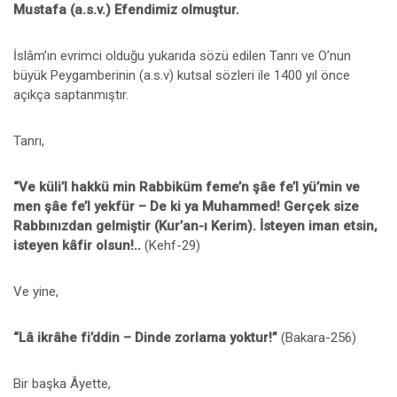
Mustafa (a.s.v.) Efendimiz olmuştur.
İslâm’ın evrimci olduğu yukarıda sözü edilen Tanrı ve O’nun
büyük Peygamberinin (a.s.v) kutsal sözleri ile 1400 yıl önce
açıkça saptanmıştır.
Tanrı,
“Ve küli’l hakkü min Rabbiküm feme’n şâe fe’l yü’min ve
men şâe fe’l yekfür – De ki ya Muhammed! Gerçek size
Rabbınızdan gelmiştir (Kur’an-ı Kerim). İsteyen iman etsin,
isteyen kâfir olsun!..
(Kehf-29)
Ve yine,
“Lâ ikrâhe fi’ddin – Dinde zorlama yoktur!”
(Bakara-256)
Bir başka Âyette,