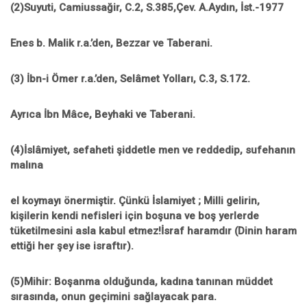
(2)Suyuti, Camiussağir, C.2, S.385,Çev. A.Aydın, İst.-1977
Enes b. Malik r.a.’den, Bezzar ve Taberani.
(3)
İbn-i Ömer r.a.’den, Selâmet Yolları, C.3, S.172.
Ayrıca İbn Mâce, Beyhaki ve Taberani.
(4)İslâmiyet, sefaheti şiddetle men ve reddedip, sufehanın
malına
el koymayı önermiştir. Çünkü İslamiyet ; Milli gelirin,
kişilerin kendi nefisleri için boşuna ve boş yerlerde
tüketilmesini asla kabul etmez!İsraf haramdır (Dinin haram
ettiği her şey ise israftır).
(5)Mihir: Boşanma olduğunda, kadına tanınan müddet
sırasında, onun geçimini sağlayacak para.