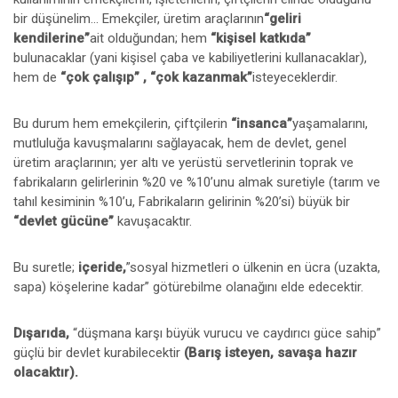
bir düşünelim... Emekçiler, üretim araçlarının
“geliri
kendilerine”
ait olduğundan; hem
“kişisel katkıda”
bulunacaklar (yani kişisel çaba ve kabiliyetlerini kullanacaklar),
hem de
“çok çalışıp” , “çok kazanmak”
isteyeceklerdir.
Bu durum hem emekçilerin, çiftçilerin
“insanca”
yaşamalarını,
mutluluğa kavuşmalarını sağlayacak, hem de devlet, genel
üretim araçlarının; yer altı ve yerüstü servetlerinin toprak ve
fabrikaların gelirlerinin %20 ve %10’unu almak suretiyle (tarım ve
tahıl kesiminin %10’u, Fabrikaların gelirinin %20’si) büyük bir
“devlet gücüne”
kavuşacaktır.
Bu suretle;
içeride,
”sosyal hizmetleri o ülkenin en ücra (uzakta,
sapa) köşelerine kadar” götürebilme olanağını elde edecektir.
Dışarıda,
“düşmana karşı büyük vurucu ve caydırıcı güce sahip”
güçlü bir devlet kurabilecektir
(Barış isteyen, savaşa hazır
olacaktır).