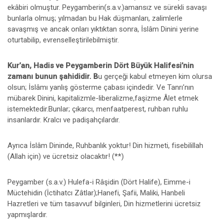
ekâbiri olmuştur. Peygamberin(s.a.v.)amansız ve sürekli savaşı
bunlarla olmuş; yılmadan bu Hak düşmanları, zalimlerle
savaşmış ve ancak onları yıktıktan sonra, İslâm Dinini yerine
oturtabilip, evrenselleştirilebilmiştir.
Kur’an, Hadis ve Peygamberin Dört Büyük Halifesi’nin
zamanı bunun şahididir. B
u gerçeği kabul etmeyen kim olursa
olsun; İslâmı yanlış gösterme çabası içindedir. Ve Tanrı’nın
mübarek Dinini, kapitalizmle-liberalizme,faşizme Âlet etmek
istemektedir.Bunlar; çıkarcı, menfaatperest, ruhban ruhlu
insanlardır. Kralcı ve padişahçılardır.
Ayrıca İslâm Dininde, Ruhbanlık yoktur! Din hizmeti, fisebilillah
(Allah için) ve ücretsiz olacaktır! (**)
Peygamber (s.a.v.) Hulefa-i Râşidin (Dört Halife), Eimme-i
Müctehidin (İctihatcı Zâtlar);Hanefi, Şafii, Maliki, Hanbeli
Hazretleri ve tüm tasavvuf bilginleri, Din hizmetlerini ücretsiz
yapmışlardır.