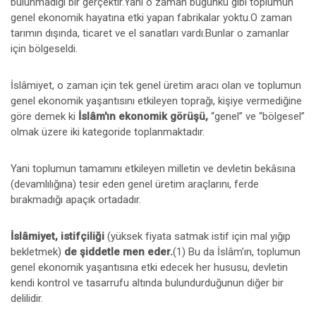
bulunmadığı bir gerçektir.Yani o zaman bugünkü gibi toplumun
genel ekonomik hayatına etki yapan fabrikalar yoktu.O zaman
tarımın dışında, ticaret ve el sanatları vardı.Bunlar o zamanlar
için bölgeseldi.
İslâmiyet, o zaman için tek genel üretim aracı olan ve toplumun
genel ekonomik yaşantısını etkileyen toprağı, kişiye vermediğine
göre demek ki
İslâm'ın ekonomik görüşü,
“genel” ve “bölgesel”
olmak üzere iki kategoride toplanmaktadır.
Yani toplumun tamamını etkileyen milletin ve devletin bekâsına
(devamlılığına) tesir eden genel üretim araçlarını, ferde
bırakmadığı apaçık ortadadır.
İslâmiyet, istifçiliği
(yüksek fiyata satmak istif için mal yığıp
bekletmek)
de şiddetle men eder.
(1) Bu da İslâm’ın, toplumun
genel ekonomik yaşantısına etki edecek her hususu, devletin
kendi kontrol ve tasarrufu altında bulundurduğunun diğer bir
delilidir.