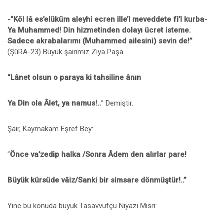
-“Köl lâ es’elüküm aleyhi ecren ille’l meveddete fi’l kurba-
Ya Muhammed! Din hizmetinden dolayı ücret isteme.
Sadece akrabalarımı (Muhammed ailesini) sevin de!”
(ŞûRA-23) Büyük şairimiz Ziya Paşa
“Lânet olsun o paraya ki tahsiline ânın
Ya Din ola Âlet, ya namus!..
” Demiştir.
Şair, Kaymakam Eşref Bey:
“
Önce va’zedip halka /Sonra Âdem den
alırlar pare!
Büyük kürsüde vâiz/Sanki bir simsare dönmüştür!..”
Yine bu konuda büyük Tasavvufçu Niyazi Mısri: