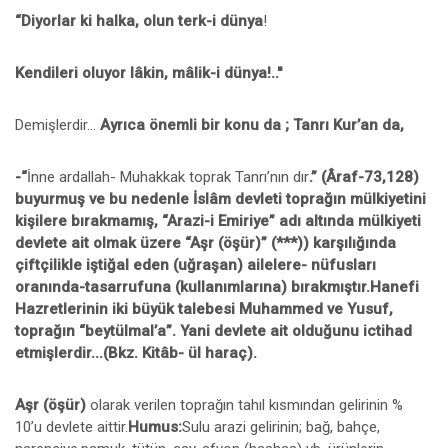
“Diyorlar ki halka, olun terk-i dünya
!
Kendileri oluyor lâkin, mâlik-i dünya!..''
Demişlerdir...
Ayrıca önemli bir konu da ; Tanrı Kur’an da,
-“
İnne ardallah- Muhakkak toprak Tanrı’nın dır
.” (Âraf-73,128)
buyurmuş ve bu nedenle İslâm devleti toprağın mülkiyetini
kişilere bırakmamış, “Arazi-i Emiriye” adı altında mülkiyeti
devlete ait olmak üzere “Aşr (öşür)” (***)) karşılığında
çiftçilikle iştiğal eden (uğraşan) ailelere- nüfusları
oranında-tasarrufuna (kullanımlarına) bırakmıştır.Hanefi
Hazretlerinin iki büyük talebesi Muhammed ve Yusuf,
toprağın “beytülmal’a”. Yani devlete ait olduğunu ictihad
etmişlerdir...(Bkz. Kitâb- ül haraç).
Aşr (öşür)
olarak verilen toprağın tahıl kısmından gelirinin %
10’u devlete aittir.
Humus:
Sulu arazi gelirinin; bağ, bahçe,