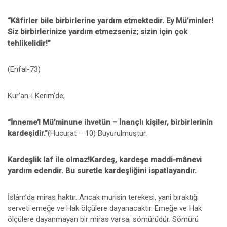
“Kâfirler bile birbirlerine yardım etmektedir. Ey Mü’minler!
Siz birbirlerinize yardım etmezseniz; sizin için çok
tehlikelidir!”
(Enfal-73)
Kur’an-ı Kerim’de;
“İnneme’l Mü’minune ihvetün – İnançlı kişiler, birbirlerinin
kardeşidir.”
(Hucurat – 10) Buyurulmuştur.
Kardeşlik laf ile olmaz!Kardeş, kardeşe maddi-mânevi
yardım edendir. Bu suretle kardeşliğini ispatlayandır.
İslâm’da miras haktır. Ancak murisin terekesi, yani bıraktığı
serveti emeğe ve Hak ölçülere dayanacaktır. Emeğe ve Hak
ölçülere dayanmayan bir miras varsa; sömürüdür. Sömürü