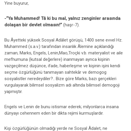
Yine buyurur,
-“Ya Muhammed! Tâ ki bu mal, yalnız zenginler arasında
dolaşan bir devlet olmasın!”
(haşr-7).
Bu Âyetteki yüksek Sosyal Adâlet görüşü, 1400 sene evvel Hz.
Muhammed (s.a.v.) tarafından insanlık Âlemine açıklandığı
zaman; Marks, Engels, Lenin,Mao,Troçki v.b. materyalist ve aile
mefhumuna (kutsal değerlere) inanmayan ayrıca kişinin
vazgeçilmez düşünce, ifade, haberleşme ve kişinin işini kendi
seçme özgürlüğünü tanımayan sahtekâr ve demogog
sosyalistler neredeydiler?.. Bize göre Marks, bazı gerçekleri
vurgulayarak bilimsel sosyalizm adı altında bilimsel demogoji
yapmıştır.
Engels ve Lenin de bunu istismar ederek; milyonlarca insana
dünyayı cehennem eden bir dikta rejimi kurmuşlardır.
Kişi özgürlüğünün olmadığı yerde ne Sosyal Âdalet, ne