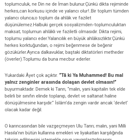
toplumculuk, ne Din ne de İman bulunur.Çünkü dikta rejiminde
herkes,can korkusu içinde ve yalancı olur!..Bir toplum tümden
yalancı olunca;o toplum da ahlâk ve fazilet
düşünülemez.Halbuki gerçek sosyalizmden-toplumculuktan
maksat; toplumun ahlâklı ve faziletli olmasıdır. Dikta rejimi,
toplumu yalancı eder.Yalancılık en büyük ahlâksızlıktır.Çünkü
herkes korktuğundan, o rejimi beğenmese de beğenir
gözükürler.Ayrıca dalkavuklar, baştaki diktatörleri metheder
(överler).Toplumu da buna mecbur ederler.
Yukardaki Âyet çok açıktır.
“Tâ ki Ya Muhammed! Bu mal
yalnız zenginler arasında dolaşan devlet olmasın!”
buyurmaktadır. Demek ki Tanrı, “malın, yani kapitalin tek elde
belirli bir sınıfın elinde toplanıp, devlet ve saltanat haline
dönüşülmesine karşıdır.” İslâm’da zengin vardır ancak ‘devlet’
olacak kadar değil.
O karıncasından bile vazgeçmeyen Ulu Tanrı; malın, yani Milli
Hasıla’nın bütün kullarına emekleri ve liyakatları karşılığında
taksim edilmesini istemekle,onun yaygınlaştırılmasını