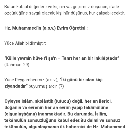
Bütün kutsal değerlere ve kişinin vazgeçilmez düşünce, ifade
özgürlüğüne saygılı olacak; kişi hür düşünüp, hür çalışabilecektir.
Hz. Muhammed’in (a.s.v.) Evrim Öğretisi :
Yüce Allah bildirmiştir:
“Külle yevmin hüve fi şa’n – Tanrı her an bir inkılâptadır”
(Rahman-29)
Yüce Peygamberimiz (a.s.v.),
“İki günü bir olan kişi
ziyandadır”
buyurmuşlardır. (7)
Öyleyse İslâm, skolâstik (tutucu) değil, her an ilerici,
doğanın ve evrenin her an evrim yapıp tekâmülüne
(olgunlaştığına) inanmaktadır. Bu durumda, İslâm,
tekâmülün sonsuzluğunu kabul eder.Bu daimi ve sonsuz
tekâmülün, olgunlaşmanın ilk habercisi de Hz. Muhammed