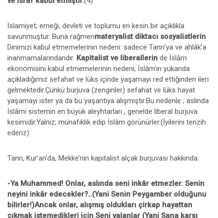
ve israf kabul etmiştir.
(4)
İslamiyet; emeği, devleti ve toplumu en kesin bir açıklıkla
savunmuştur. Buna rağmen
materyalist diktacı sosyalistlerin
Dinimizi kabul etmemelerinin nedeni: sadece Tanrı’ya ve ahlâk’a
inanmamalarındandır.
Kapitalist ve liberallerin
de İslâm
ekonomisini kabul etmemelerinin nedeni; İslâm'ın yukarıda
açıkladığımız sefahat ve lüks içinde yaşamayı red ettiğinden ileri
gelmektedir.Çünkü burjuva (zenginler) sefahat ve lüks hayat
yaşamayı ister ya da bu yaşantıya alışmıştır.Bu nedenle ; aslında
İslâmi sistemin en büyük aleyhtarları , genelde liberal burjuva
kesimidir.Yalnız; münafıklık edip İslâm görünürler.(İyilerini tenzih
ederiz).
Tanrı, Kur’an’da, Mekke’nin kapitalist alçak burjuvası hakkında:
-Ya Muhammed! Onlar, aslında seni inkâr etmezler. Senin
neyini inkâr edecekler?..(Yani Senin Peygamber olduğunu
bilirler!)Ancak onlar, alışmış oldukları çirkap hayattan
çıkmak istemedikleri için Seni yalanlar (Yani Sana karşı