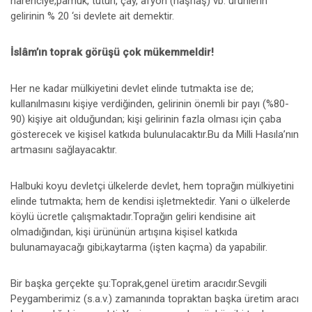
narenciye,pamuk, tütün, çay, afyon (haşhaş) vb. ürünlerin
gelirinin % 20 ‘si devlete ait demektir.
İslâm’ın toprak görüşü çok mükemmeldir!
Her ne kadar mülkiyetini devlet elinde tutmakta ise de;
kullanılmasını kişiye verdiğinden, gelirinin önemli bir payı (%80-
90) kişiye ait olduğundan; kişi gelirinin fazla olması için çaba
gösterecek ve kişisel katkıda bulunulacaktır.Bu da Milli Hasıla’nın
artmasını sağlayacaktır.
Halbuki koyu devletçi ülkelerde devlet, hem toprağın mülkiyetini
elinde tutmakta; hem de kendisi işletmektedir. Yani o ülkelerde
köylü ücretle çalışmaktadır.Toprağın geliri kendisine ait
olmadığından, kişi ürününün artışına kişisel katkıda
bulunamayacağı gibi;kaytarma (işten kaçma) da yapabilir.
Bir başka gerçekte şu:Toprak,genel üretim aracıdır.Sevgili
Peygamberimiz (s.a.v.) zamanında topraktan başka üretim aracı