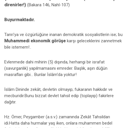
direnirler!)
(Bakara 146, Nahl-107)
Buyurmaktadır.
Tanrı’ya ve özgürlüğüne inanan demokratik sosyalistlerin ise; bu
Muhammedi ekonomik görüşe
karşı geleceklerini zannetmek
bile istemem!..
Evlenmede dahi mihirin (5) dışında, herhangi bir israfat
(savurganlık) yapılmamasını emreder. Başlık, aşırı düğün
masrafları gibi... Bunlar İslâm’da yoktur!
İslâm Dininde zekât, devletin olmayıp; fukaranın hakkıdır ve
mecburidir.Bunu bizzat devlet tahsil edip (toplayıp) fakirlere
dağıtır.
Hz. Ömer, Peygamber (a.s.v.) zamanında Zekât Tahsildarı
idi.Hatta daha hurmalar yaş iken, onlara muhammen bedel