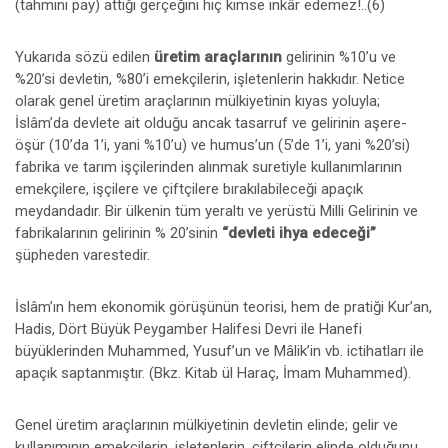
(tahmini pay) attığı gerçeğini hiç kimse inkâr edemez!..(6)
Yukarıda sözü edilen
üretim araçlarının
gelirinin %10’u ve
%20’si devletin, %80’i emekçilerin, işletenlerin hakkıdır. Netice
olarak genel üretim araçlarının mülkiyetinin kıyas yoluyla;
İslâm’da devlete ait olduğu ancak tasarruf ve gelirinin aşere-
öşür (10’da 1’i, yani %10’u) ve humus’un (5’de 1’i, yani %20’si)
fabrika ve tarım işçilerinden alınmak suretiyle kullanımlarının
emekçilere, işçilere ve çiftçilere bırakılabileceği apaçık
meydandadır. Bir ülkenin tüm yeraltı ve yerüstü Milli Gelirinin ve
fabrikalarının gelirinin % 20’sinin
“devleti ihya edeceği”
şüpheden varestedir.
İslâm’ın hem ekonomik görüşünün teorisi, hem de pratiği Kur’an,
Hadis, Dört Büyük Peygamber Halifesi Devri ile Hanefi
büyüklerinden Muhammed, Yusuf’un ve Mâlik’in vb. ictihatları ile
apaçık saptanmıştır. (Bkz. Kitab ül Haraç, İmam Muhammed).
Genel üretim araçlarının mülkiyetinin devletin elinde; gelir ve
kullanımının emekçilerin, işletenlerin, çiftçilerin elinde olduğunu