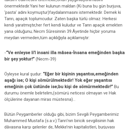
önermektedir.Yani her kulunun maldan (Ki buna bu gün burjuva,
‘pasta’ adını koymuştur)faydalanmasını istemektedir. Demek ki
Tanrı, apaçık toplumcudur. Zaten başka türlü olmaz. Herkesi
kendi yaratmıştır,her fert kendi kuludur ve Tanrı apaçık emekten
yana olduğunu; Necm Sûresinnin 39.Âyetinde hiçbir yoruma
meydan vermeden,tüm açıklığıyla açıklamıştır:
-
“Ve enleyse li’l insani illa mâsea-İnsana emeğinden başka
bir şey yoktur!”
(Necm-39)
Öyleyse kural şudur:
“Eğer bir kişinin yaşantısı,emeğinden
aşağı ise; O kişi sömürülmektedir! Yok eğer yaşantısı
emeğinin çok üstünde ise;bu kişi de sömürmektedir!”
Bu
durumu önemle belirtelim,(sömürü neticesi olmayan ve Hak
ölçülerine dayanan miras müstesna)...
Bütün Peygamberler olduğu gibi, bizim Sevgili Peygamberimiz
Muhammed Mustafa (s.a.v.):Tanrı’nın biricik sevgilisinin hak
dâvasına karşı gelenler de, Mekke’nin kapitalistleri, burjuvası