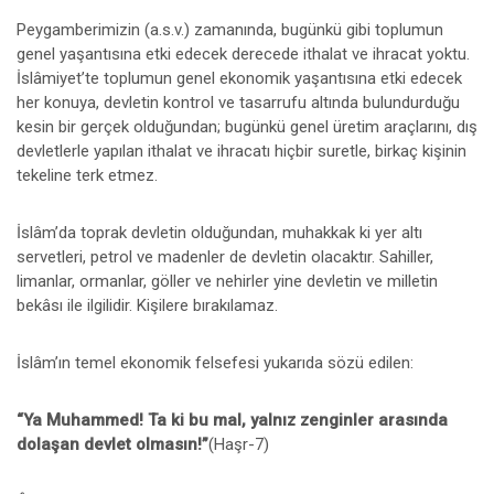
Peygamberimizin (a.s.v.) zamanında, bugünkü gibi toplumun
genel yaşantısına etki edecek derecede ithalat ve ihracat yoktu.
İslâmiyet’te toplumun genel ekonomik yaşantısına etki edecek
her konuya, devletin kontrol ve tasarrufu altında bulundurduğu
kesin bir gerçek olduğundan; bugünkü genel üretim araçlarını, dış
devletlerle yapılan ithalat ve ihracatı hiçbir suretle, birkaç kişinin
tekeline terk etmez.
İslâm’da toprak devletin olduğundan, muhakkak ki yer altı
servetleri, petrol ve madenler de devletin olacaktır. Sahiller,
limanlar, ormanlar, göller ve nehirler yine devletin ve milletin
bekâsı ile ilgilidir. Kişilere bırakılamaz.
İslâm’ın temel ekonomik felsefesi yukarıda sözü edilen:
“Ya Muhammed! Ta ki bu mal, yalnız zenginler arasında
dolaşan devlet olmasın!”
(Haşr-7)