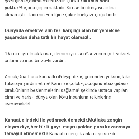
gözlü)insan,daima mutsuzdur. Çünkü
rakamın sonu
yoktur!
Boşuna çırpınmaktadır. Kimse bu dünyayı sırtına
almamıştır. Tanrı’nın verdiğine şükretmeli,azı-çoğu birdir.
Dünyada emek ve alın teri karşılığı olan bir yemek ve
yaşamdan daha tatlı bir hayat olamaz!..
“Damım iyi olmaktansa , demim iyi olsun!”sözünün çok yüksek
anlamı ve ince bir zevki vardır...
Ancak,Ona-buna kanaatli ol!deyip de; iş gücünden yoksun,fakir-
fukaraya yardım etme!.Karını ve çoluk-çocuğunu etsiz,gıdasız
bırak,Onların beslenmelerini sağlama! şeklinde ustaca yapılan
cimri ve haris-i dünya olan kötü insanların telkinlerine
uymamalıdır!..
Kanaat,elindeki ile yetinmek demektir.Mutlaka zengin
olayım diye,her türlü gayri meşru yoldan para kazanmaya
temayül etmemektir.
Kanaatin gerçek anlamı şu sözde