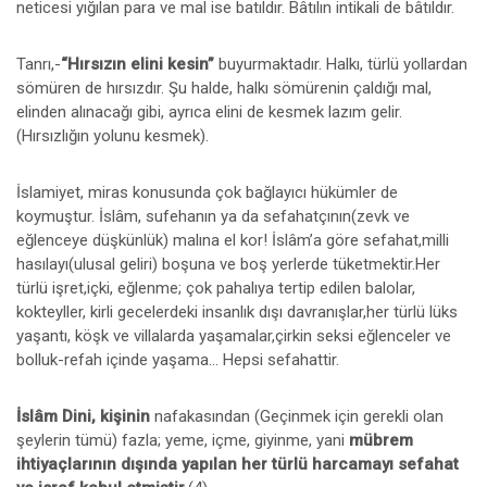
neticesi yığılan para ve mal ise batıldır. Bâtılın intikali de bâtıldır.
Tanrı,-
“Hırsızın elini kesin”
buyurmaktadır. Halkı, türlü yollardan
sömüren de hırsızdır. Şu halde, halkı sömürenin çaldığı mal,
elinden alınacağı gibi, ayrıca elini de kesmek lazım gelir.
(Hırsızlığın yolunu kesmek).
İslamiyet, miras konusunda çok bağlayıcı hükümler de
koymuştur. İslâm, sufehanın ya da sefahatçının(zevk ve
eğlenceye düşkünlük) malına el kor! İslâm’a göre sefahat,milli
hasılayı(ulusal geliri) boşuna ve boş yerlerde tüketmektir.Her
türlü işret,içki, eğlenme; çok pahalıya tertip edilen balolar,
kokteyller, kirli gecelerdeki insanlık dışı davranışlar,her türlü lüks
yaşantı, köşk ve villalarda yaşamalar,çirkin seksi eğlenceler ve
bolluk-refah içinde yaşama... Hepsi sefahattir.
İslâm Dini, kişinin
nafakasından (Geçinmek için gerekli olan
şeylerin tümü) fazla; yeme, içme, giyinme, yani
mübrem
ihtiyaçlarının dışında yapılan her türlü harcamayı sefahat