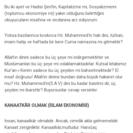
Bu iki ayet ve Hadisi Şerifin, Kapitalizme mi, Sosyalizmemi
(toplumcu ekonomiye mi) yakın olduğunu belirttiğini
okuyucuların insafına ve vicdanına arz ediyorum.
Yoksa bazılarınca koskoca Hz. Muhammed’in hak dini, türban,
imam hatip ve haftada bir kere Cuma namazına mı gitmektir?
Allah’ın dinini sadece bu üç şeye mi indirgemektirler ve
Müslümanları bu üç şeye mi odaklamaktadırlar. Kutsal kitabımız
Kur’an-ı Kerim sadece bu üç şeyden mi bahsetmektedir? El
insaf doğrusu! Allah’ın dinine bundan daha büyük hakaret olur
mu? Hz. Muhammed’in(S.A.V) dini bu kadar basitmi dir, üç
şeyden mi ibarettir? Buyursunlar cevap versinler.
KANAATKÂR OLMAK (İSLAM EKONOMİSİ)
İnsan, kanaatkâr olmalıdır. Ancak, cimrilik akla gelmemelidir.
Kanaat zenginliktir. Kanaatkâr,mutludur. Haris(aç