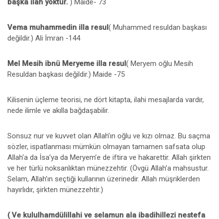
başka ilah yoktur.
) Maide- 73
Vema muhammedin illa resul
( Muhammed resuldan başkası
değildir.) Ali İmran -144
Mel Mesih ibnü Meryeme illa resul
( Meryem oğlu Mesih
Resuldan başkası değildir.) Maide -75
Kilisenin üçleme teorisi, ne dört kitapta, ilahi mesajlarda vardır,
nede ilimle ve akılla bağdaşabilir.
Sonsuz nur ve kuvvet olan Allah’ın oğlu ve kızı olmaz. Bu saçma
sözler, ispatlanması mümkün olmayan tamamen safsata olup
Allah’a da İsa’ya da Meryem’e de iftira ve hakarettir. Allah şirkten
ve her türlü noksanlıktan münezzehtir. (Övgü Allah’a mahsustur.
Selam, Allah’ın seçtiği kullarının üzerinedir. Allah müşriklerden
hayırlıdır, şirkten münezzehtir.)
( Ve kululhamdülillahi ve selamun ala ibadihillezi nestefa