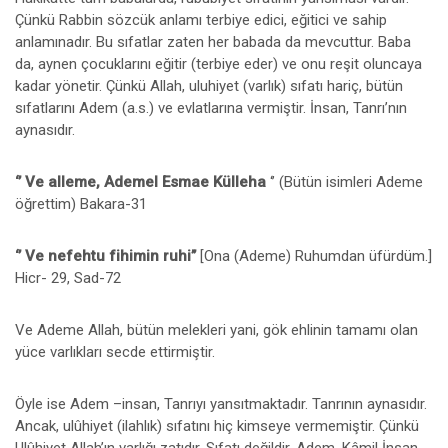
Çünkü Rabbin sözcük anlamı terbiye edici, eğitici ve sahip
anlamınadır. Bu sıfatlar zaten her babada da mevcuttur. Baba
da, aynen çocuklarını eğitir (terbiye eder) ve onu reşit oluncaya
kadar yönetir. Çünkü Allah, uluhiyet (varlık) sıfatı hariç, bütün
sıfatlarını Adem (a.s.) ve evlatlarına vermiştir. İnsan, Tanrı’nın
aynasıdır.
‘’ Ve alleme, Ademel Esmae Külleha
‘’ (Bütün isimleri Ademe
öğrettim) Bakara-31
‘’ Ve nefehtu fihimin ruhi’’
[Ona (Ademe) Ruhumdan üfürdüm.]
Hicr- 29, Sad-72
Ve Ademe Allah, bütün melekleri yani, gök ehlinin tamamı olan
yüce varlıkları secde ettirmiştir.
Öyle ise Adem –insan, Tanrıyı yansıtmaktadır. Tanrının aynasıdır.
Ancak, ulûhiyet (ilahlık) sıfatını hiç kimseye vermemiştir. Çünkü