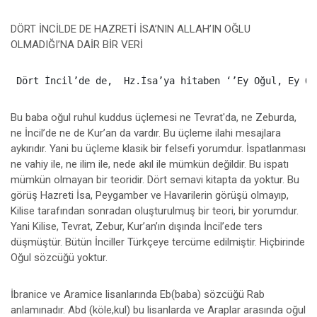
DÖRT İNCİLDE DE HAZRETİ İSA’NIN ALLAH’IN OĞLU
OLMADIĞI’NA DAİR BİR VERİ
Bu baba oğul ruhul kuddus üçlemesi ne Tevrat'da, ne Zeburda,
ne İncil’de ne de Kur’an da vardır. Bu üçleme ilahi mesajlara
aykırıdır. Yani bu üçleme klasik bir felsefi yorumdur. İspatlanması
ne vahiy ile, ne ilim ile, nede akıl ile mümkün değildir. Bu ispatı
mümkün olmayan bir teoridir. Dört semavi kitapta da yoktur. Bu
görüş Hazreti İsa, Peygamber ve Havarilerin görüşü olmayıp,
Kilise tarafından sonradan oluşturulmuş bir teori, bir yorumdur.
Yani Kilise, Tevrat, Zebur, Kur’an’ın dışında İncil’ede ters
düşmüştür. Bütün İnciller Türkçeye tercüme edilmiştir. Hiçbirinde
Oğul sözcüğü yoktur.
İbranice ve Aramice lisanlarında Eb(baba) sözcüğü Rab
anlamınadır. Abd (köle,kul) bu lisanlarda ve Araplar arasında oğul