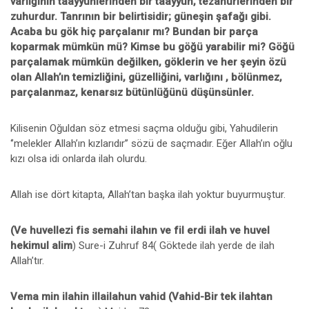
varlığının taayyünlerinden bir taayyün, tezahürlerinden bir
zuhurdur. Tanrının bir belirtisidir; güneşin şafağı gibi.
Acaba bu gök hiç parçalanır mı? Bundan bir parça
koparmak mümkün mü? Kimse bu göğü yarabilir mi? Göğü
parçalamak mümkün değilken, göklerin ve her şeyin özü
olan Allah’ın temizliğini, güzelliğini, varlığını , bölünmez,
parçalanmaz, kenarsız bütünlüğünü düşünsünler.
Kilisenin Oğuldan söz etmesi saçma olduğu gibi, Yahudilerin
‘’melekler Allah’ın kızlarıdır’’ sözü de saçmadır. Eğer Allah’ın oğlu
kızı olsa idi onlarda ilah olurdu.
Allah ise dört kitapta, Allah’tan başka ilah yoktur buyurmuştur.
(Ve huvellezi fis semahi ilahın ve fil erdi ilah ve huvel
hekimul alim
) Sure-i Zuhruf 84( Göktede ilah yerde de ilah
Allah’tır.
Vema min ilahin illailahun vahid (Vahid-Bir tek ilahtan