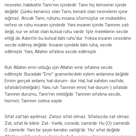
nesneler, hakikatte Tanrı'nın içindedir. Tanrı hiç kimsenin içinde
değildir. Çünkü kenarsız olan Tanrı, kenarlı olan nesnelerin içine
sığmaz. Ancak Tanrı, ruhunu insana üfürmüştür ve mukaddes
nefesi ve ruhu insanın içindedir. Yani insanın içinde Tanrının zatı
değil, nur ve sıfatı olan kutsal ruhu vardır. İşte meleklerin secde
ettiği de Adem’in bu kutsal ilahi ruhu’dur. Yoksa insanın cesedine
secde edilmiş değildir. İnsanın içindeki ilahi ruha, secde
edilmiştir. Yani, Allahın sıfatına secde edilmiştir.
Ruh Allahın emri olduğu için Allahın emir sıfatına secde
edilmiştir. Buradaki ‘’Emr’’ gramerlerdeki eylem anlamına değildir.
Emrin gerçek anlamı, hal-durum- dur. Hal, hal sahibin vasfıdır,
sıfatıdır(niteliğidir). Yani, ruh Tanrının emri( hal-durum-) sıfatıdır.
Tanrının durumu, Tanrı’nın niteliğidir. Tanrının sıfatına secde,
hürmet, Tanrının zatına sayılır.
Sıfat zat’tan ayrılmaz. Zatsız sıfat olmaz. Sıfatsızda zat olmaz.
Zat, sıfat ile bilinir. Zat- Varlık, öznedir, zamirdir. Hu (O) zamiridir.
O zamirdir. Yani bir şeyin kendisi varlığı’dır. ‘Hu’ sıfat değildir.