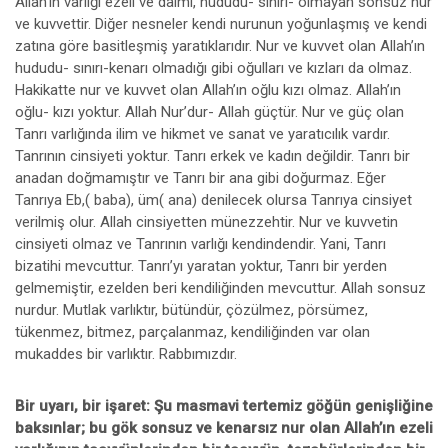
Allah’ın varlığı ezeli ve daimi, hududu- sınırı- olmayan sonsuz nur
ve kuvvettir. Diğer nesneler kendi nurunun yoğunlaşmış ve kendi
zatına göre basitleşmiş yaratıklarıdır. Nur ve kuvvet olan Allah’ın
hududu- sınırı-kenarı olmadığı gibi oğulları ve kızları da olmaz.
Hakikatte nur ve kuvvet olan Allah’ın oğlu kızı olmaz. Allah’ın
oğlu- kızı yoktur. Allah Nur’dur- Allah güçtür. Nur ve güç olan
Tanrı varlığında ilim ve hikmet ve sanat ve yaratıcılık vardır.
Tanrının cinsiyeti yoktur. Tanrı erkek ve kadın değildir. Tanrı bir
anadan doğmamıştır ve Tanrı bir ana gibi doğurmaz. Eğer
Tanrıya Eb,( baba), üm( ana) denilecek olursa Tanrıya cinsiyet
verilmiş olur. Allah cinsiyetten münezzehtir. Nur ve kuvvetin
cinsiyeti olmaz ve Tanrının varlığı kendindendir. Yani, Tanrı
bizatihi mevcuttur. Tanrı’yı yaratan yoktur, Tanrı bir yerden
gelmemiştir, ezelden beri kendiliğinden mevcuttur. Allah sonsuz
nurdur. Mutlak varlıktır, bütündür, çözülmez, pörsümez,
tükenmez, bitmez, parçalanmaz, kendiliğinden var olan
mukaddes bir varlıktır. Rabbımızdır.
Bir uyarı, bir işaret:
Şu masmavi tertemiz göğün genişliğine
baksınlar; bu gök sonsuz ve kenarsız nur olan Allah’ın ezeli