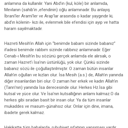
anlamına da kullanılır. Yani Abd’ın (kul, köle) bir anlamıda,
Mevlanın (sahib’in ,efendinin) oğlu anlamınadır. Bu anlayış
İbrani’ler Arami’ler ve Arap’lar arasında o kadar yaygındır ki;
abd’ın kölenin- kızı ile, evlenmek bile efendisi için ayıp ve hatta
haram sayılmaktadır.
Hazreti Mesih’in Allah için ‘’benimde babam sizinde babanız’’
ifadesi benimde rabbım sizinde rabbınız anlamınadır. Eğer
Cenab-ı Mesih’in bu sözünü gerçek anlamda ele alırsak, o
zaman Hazret’i İsa’nın üstünlüğü, yok olur. Çünkü sizinde
babanız sözü ile çoğullaştırılmıştır. O zaman bütün insanlar
Allah'ın oğulları ve kızları olur. İsa Mesih (a.s.) de, Allah’ın yanında
diğer insanlardan biri olur. O zaman her erkek ve kadın Allah’ın
(Tanrı’nın) yanında İsa derecesinde olur. Herkes Hz.İsa gibi
kutsal ve yüce olur. Ve İsa’nın kutsallığının anlamı kalmaz.O da
herkes gibi sıradan basit bir insan olur. Ya da tüm insanlar
mukaddes ve masum-günahsız olur. Onlar için dine, imana,
ibadete gerek kalmaz.
Hakikatte tüm babalarda, rububiyet sıfatının yansıması vardır.