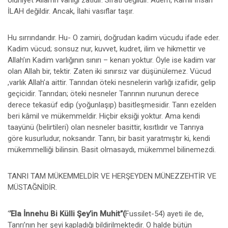
Ulûhiyet Allah’ın varlığı zatıdır. Sıfatı değildir. Adem, Kâmil İnsan
İLAH değildir. Ancak, İlahi vasıflar taşır.
Hu sırrındandır. Hu- O zamiri, doğrudan kadim vücudu ifade eder.
Kadim vücud; sonsuz nur, kuvvet, kudret, ilim ve hikmettir ve
Allah’ın Kadim varlığının sınırı – kenarı yoktur. Öyle ise kadim var
olan Allah bir, tektir. Zaten iki sınırsız var düşünülemez. Vücud
,varlık Allah’a aittir. Tanrıdan öteki nesnelerin varlığı izafidir, gelip
geçicidir. Tanrıdan; öteki nesneler Tanrının nurunun derece
derece tekasüf edip (yoğunlaşıp) basitleşmesidir. Tanrı ezelden
beri kâmil ve mükemmeldir. Hiçbir eksiği yoktur. Ama kendi
taayünü (belirtileri) olan nesneler basittir, kısıtlıdır ve Tanrıya
göre kusurludur, noksandır. Tanrı, bir basit yaratmıştır ki, kendi
mükemmelliği bilinsin. Basit olmasaydı, mükemmel bilinemezdi.
TANRI TAM MÜKEMMELDİR VE HERŞEYDEN MÜNEZZEHTİR VE
MÜSTAĞNİDİR.
‘
’Ela İnnehu Bi Külli Şey’in Muhit’’(
Fussilet-54) ayeti ile de,
Tanrı’nın her şeyi kapladığı bildirilmektedir. O halde bütün