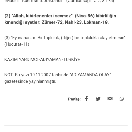
evladıdır. Âdem’se topraktandır”. (Camiussağir, C.2, S.175)
(2) “Allah, kibirlenenleri sevmez”. (Nisa-36) kibirliliğin
kınandığı ayetler: Zümer-72, Nahl-23, Lokman-18.
(3) “Ey inananlar! Bir topluluk, (diğer) bir toplulukla alay etmesin”.
(Hucurat-11)
KAZIM YARDIMCI-ADIYAMAN-TÜRKİYE
NOT: Bu yazı 19.11.2007 tarihinde “ADIYAMANDA OLAY”
gazetesinde yayınlanmıştır.
Paylaş: