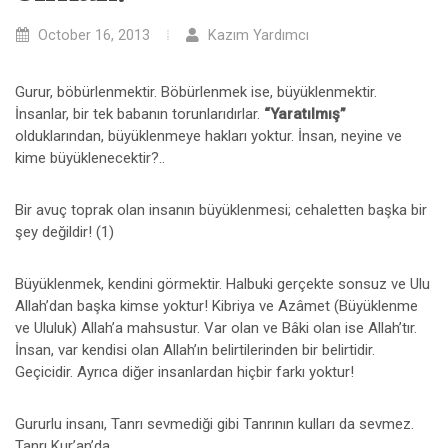
October 16, 2013
Kazım Yardımcı
Gurur, böbürlenmektir. Böbürlenmek ise, büyüklenmektir.
İnsanlar, bir tek babanın torunlarıdırlar.
“Yaratılmış”
olduklarından, büyüklenmeye hakları yoktur. İnsan, neyine ve
kime büyüklenecektir?..
Bir avuç toprak olan insanın büyüklenmesi; cehaletten başka bir
şey değildir! (1)
Büyüklenmek, kendini görmektir. Halbuki gerçekte sonsuz ve Ulu
Allah’dan başka kimse yoktur! Kibriya ve Azâmet (Büyüklenme
ve Ululuk) Allah’a mahsustur. Var olan ve Bâki olan ise Allah’tır.
İnsan, var kendisi olan Allah’ın belirtilerinden bir belirtidir.
Geçicidir. Ayrıca diğer insanlardan hiçbir farkı yoktur!
Gururlu insanı, Tanrı sevmediği gibi Tanrının kulları da sevmez.
Tanrı Kur’an’da,