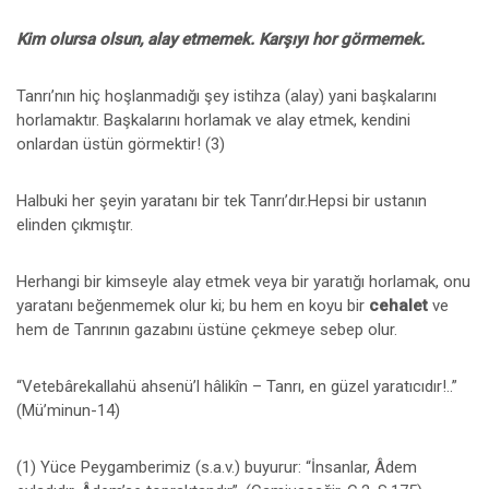
Kim olursa olsun, alay etmemek. Karşıyı hor görmemek.
Tanrı’nın hiç hoşlanmadığı şey istihza (alay) yani başkalarını
horlamaktır. Başkalarını horlamak ve alay etmek, kendini
onlardan üstün görmektir! (3)
Halbuki her şeyin yaratanı bir tek Tanrı’dır.Hepsi bir ustanın
elinden çıkmıştır.
Herhangi bir kimseyle alay etmek veya bir yaratığı horlamak, onu
yaratanı beğenmemek olur ki; bu hem en koyu bir
cehalet
ve
hem de Tanrının gazabını üstüne çekmeye sebep olur.
“Vetebârekallahü ahsenü’l hâlikîn – Tanrı, en güzel yaratıcıdır!..”
(Mü’minun-14)
(1) Yüce Peygamberimiz (s.a.v.) buyurur: “İnsanlar, Âdem