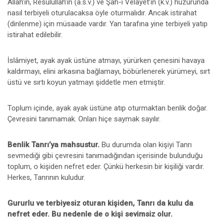
Allah’ın, Resulullah’ın (a.s.v.) ve Şâh-i Velâyet’in (k.v.) huzurunda
nasıl terbiyeli oturulacaksa öyle oturmalıdır. Ancak istirahat
(dinlenme) için müsaade vardır. Yan tarafına yine terbiyeli yatıp
istirahat edilebilir.
İslâmiyet, ayak ayak üstüne atmayı, yürürken çenesini havaya
kaldırmayı, elini arkasına bağlamayı, böbürlenerek yürümeyi, sırt
üstü ve sırtı koyun yatmayı şiddetle men etmiştir.
Toplum içinde, ayak ayak üstüne atıp oturmaktan benlik doğar.
Çevresini tanımamak. Onları hiçe saymak sayılır.
Benlik Tanrı’ya mahsustur.
Bu durumda olan kişiyi Tanrı
sevmediği gibi çevresini tanımadığından içerisinde bulunduğu
toplum, o kişiden nefret eder. Çünkü herkesin bir kişiliği vardır.
Herkes, Tanrının kuludur.
Gururlu ve terbiyesiz oturan kişiden, Tanrı da kulu da
nefret eder. Bu nedenle de o kişi sevimsiz olur.