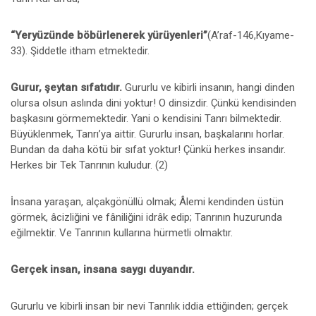
“Yeryüzünde böbürlenerek yürüyenleri”
(A’raf-146,Kıyame-
33). Şiddetle itham etmektedir.
Gurur, şeytan sıfatıdır.
Gururlu ve kibirli insanın, hangi dinden
olursa olsun aslında dini yoktur! O dinsizdir. Çünkü kendisinden
başkasını görmemektedir. Yani o kendisini Tanrı bilmektedir.
Büyüklenmek, Tanrı’ya aittir. Gururlu insan, başkalarını horlar.
Bundan da daha kötü bir sıfat yoktur! Çünkü herkes insandır.
Herkes bir Tek Tanrının kuludur. (2)
İnsana yaraşan, alçakgönüllü olmak; Âlemi kendinden üstün
görmek, âcizliğini ve fâniliğini idrâk edip; Tanrının huzurunda
eğilmektir. Ve Tanrının kullarına hürmetli olmaktır.
Gerçek insan, insana saygı duyandır.
Gururlu ve kibirli insan bir nevi Tanrılık iddia ettiğinden; gerçek