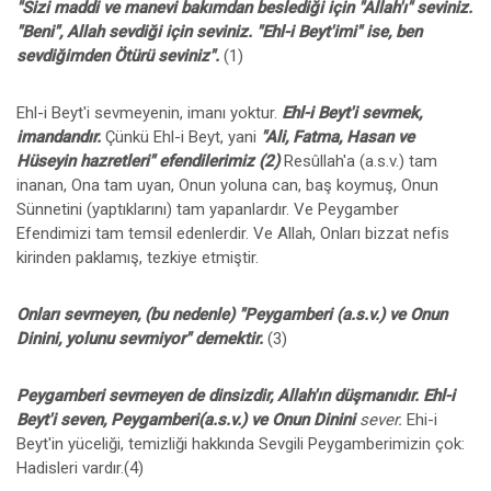
"Sizi maddi ve manevi bakımdan beslediği için "Allah'ı" seviniz.
"Beni", Allah sevdiği için seviniz. "Ehl-i Beyt'imi" ise, ben
sevdiğimden Ötürü seviniz".
(1)
Ehl-i Beyt'i sevmeyenin, imanı yoktur.
Ehl-i Beyt'i sevmek,
imandandır.
Çünkü Ehl-i Beyt, yani
"Ali, Fatma, Hasan ve
Hüseyin hazretleri" efendilerimiz (2)
Resûllah'a (a.s.v.) tam
inanan, Ona tam uyan, Onun yoluna can, baş koymuş, Onun
Sünnetini (yaptıklarını) tam yapanlardır. Ve Peygamber
Efendimizi tam temsil edenlerdir. Ve Allah, Onları bizzat nefis
kirinden paklamış, tezkiye etmiştir.
Onları sevmeyen, (bu nedenle) "Peygamberi (a.s.v.) ve Onun
Dinini, yolunu sevmiyor" demektir.
(3)
Peygamberi sevmeyen de dinsizdir, Allah'ın düşmanıdır. Ehl-i
Beyt'i seven, Peygamberi(a.s.v.) ve Onun Dinini
sever.
Ehi-i
Beyt'in yüceliği, temizliği hakkında Sevgili Peygamberimizin çok:
Hadisleri vardır.(4)