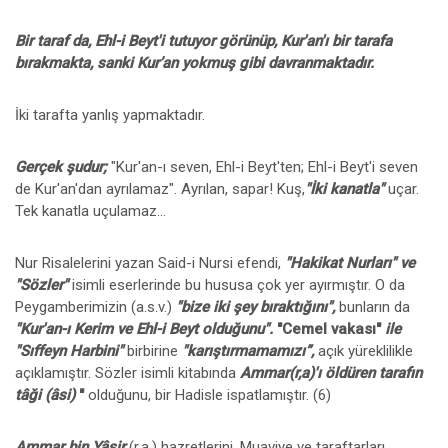
Bir taraf da, Ehl-i Beyt'i tutuyor görünüp, Kur'an'ı bir tarafa
bırakmakta, sanki Kur’an yokmuş gibi davranmaktadır.
İki tarafta yanlış yapmaktadır.
Gerçek şudur;
"Kur'an-ı seven, Ehl-i Beyt'ten; Ehl-i Beyt'i seven
de Kur'an'dan ayrılamaz". Ayrılan, sapar! Kuş,
"İki kanatla"
uçar.
Tek kanatla uçulamaz...
Nur Risalelerini yazan Said-i Nursi efendi,
"Hakikat Nurları" ve
"Sözler"
isimli eserlerinde bu hususa çok yer ayırmıştır. O da
Peygamberimizin (a.s.v.)
"bize iki şey bıraktığını",
bunların da
"Kur'an-ı Kerim ve Ehl-i Beyt olduğunu".
"Cemel vakası"
ile
"Sıffeyn Harbini"
birbirine
"karıştırmamamızı”,
açık yüreklilikle
açıklamıştır. Sözler isimli kitabında
Ammar(r,a)'ı öldüren tarafın
tâği (âsi)
"
olduğunu, bir Hadisle ispatlamıştır. (6)
Ammar bin Yâsir
(r.a.) hazretlerini, Muaviye ve taraftarları