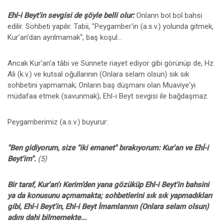
Ehl-i Beyt'in sevgisi de şöyle belli olur:
Onların bol bol bahsi
edilir. Sohbeti yapılır. Tabii, "Peygamber'in (a.s.v.) yolunda gitmek,
Kur'an'dan ayrılmamak", baş koşul...
Ancak Kur'an'a tâbi ve Sünnete riayet ediyor gibi görünüp de, Hz.
Ali (k.v.) ve kutsal oğullarının (Onlara selam olsun) sık sık
sohbetini yapmamak; Onların baş düşmanı olan Muaviye'yi
müdafaa etmek (savunmak), Ehl-i Beyt sevgisi ile bağdaşmaz.
Peygamberimiz (a.s.v.) buyurur:
"Ben gidiyorum, size "iki emanet'' bırakıyorum: Kur'an ve Ehİ-i
Beyt'im".
(5)
Bir taraf, Kur'an'ı Kerim’den yana gözüküp Ehl-i Beyt'in bahsini
ya da konusunu açmamakta; sohbetlerini sık sık yapmadıkları
gibi, Ehl-i Beyt'in, Ehl-i Beyt İmamlarının (Onlara selam olsun)
adını dahi bilmemekte...