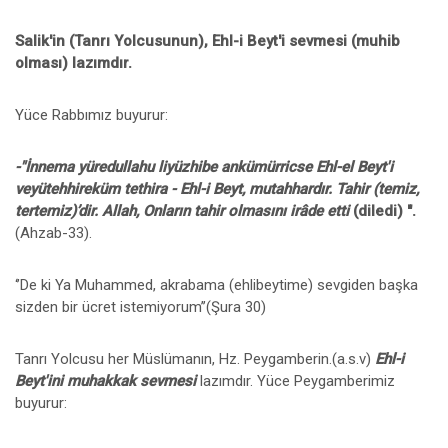
Salik'in (Tanrı Yolcusunun), Ehl-i Beyt'i sevmesi (muhib
olması) lazımdır.
Yüce Rabbımız buyurur:
-"İnnema yüredullahu liyüzhibe ankümürricse Ehl-el Beyt'i
veyütehhireküm tethira - Ehl-i Beyt, mutahhardır. Tahir (temiz,
tertemiz)’dir. Allah, Onların tahir olmasını irâde etti
(diledi) ".
(Ahzab-33).
‘’De ki Ya Muhammed, akrabama (ehlibeytime) sevgiden başka
sizden bir ücret istemiyorum’’(Şura 30)
Tanrı Yolcusu her Müslümanın, Hz. Peygamberin.(a.s.v)
Ehl-i
Beyt'ini muhakkak sevmesi
lazımdır. Yüce Peygamberimiz
buyurur: