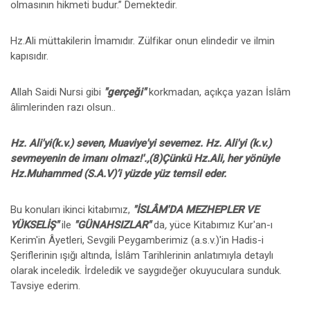
olmasının hikmeti budur.’’ Demektedir.
Hz.Ali müttakilerin İmamıdır. Zülfikar onun elindedir ve ilmin
kapısıdır.
Allah Saidi Nursi gibi
"gerçeği"
korkmadan, açıkça yazan İslâm
âlimlerinden razı olsun..
Hz. Ali'yi(k.v.) seven, Muaviye'yi sevemez. Hz. Ali'yi (k.v.)
sevmeyenin de imanı olmaz!'.,(8)Çünkü Hz.Ali, her yönüyle
Hz.Muhammed (S.A.V)’i yüzde yüz temsil eder.
Bu konuları ikinci kitabımız,
"İSLÂM'DA MEZHEPLER VE
YÜKSELİŞ"
ile
"GÜNAHSIZLAR"
da
,
yüce Kitabımız Kur'an-ı
Kerim'in Âyetleri, Sevgili Peygamberimiz (a.s.v.)'in Hadis-i
Şeriflerinin ışığı altında, İslâm Tarihlerinin anlatımıyla detaylı
olarak inceledik. İrdeledik ve saygıdeğer okuyuculara sunduk.
Tavsiye ederim.